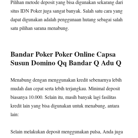
Pilihan metode deposit yang bisa digunakan sekarang dari
situs IDN Poker juga sangat banyak. Salah satu cara yang
dapat digunakan adalah penggunaan hutang sebagai salah
satu pilihan sarana menabung.
Bandar Poker Poker Online Capsa
Susun Domino Qq Bandar Q Adu Q
Menabung dengan menggunakan kredit sebenarnya lebih
mudah dan cepat serta lebih terjangkau. Minimal deposit
biasanya 10.000. Selain itu, masih banyak lagi fasilitas
kredit lain yang bisa digunakan untuk menabung, antara
lain:
Selain melakukan deposit menggunakan pulsa, Anda juga