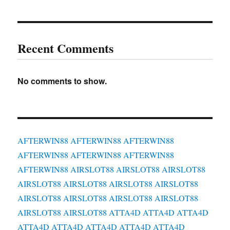
Recent Comments
No comments to show.
AFTERWIN88
AFTERWIN88
AFTERWIN88
AFTERWIN88
AFTERWIN88
AFTERWIN88
AFTERWIN88
AIRSLOT88
AIRSLOT88
AIRSLOT88
AIRSLOT88
AIRSLOT88
AIRSLOT88
AIRSLOT88
AIRSLOT88
AIRSLOT88
AIRSLOT88
AIRSLOT88
AIRSLOT88
AIRSLOT88
ATTA4D
ATTA4D
ATTA4D
ATTA4D
ATTA4D
ATTA4D
ATTA4D
ATTA4D