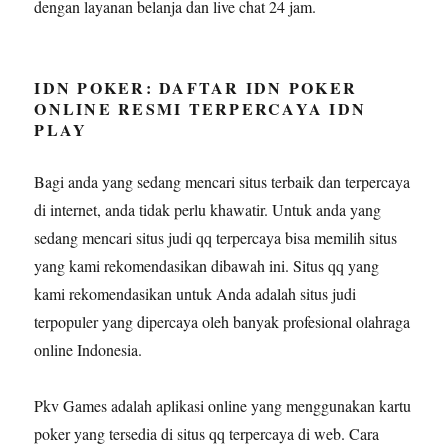
dengan layanan belanja dan live chat 24 jam.
IDN POKER: DAFTAR IDN POKER
ONLINE RESMI TERPERCAYA IDN
PLAY
Bagi anda yang sedang mencari situs terbaik dan terpercaya
di internet, anda tidak perlu khawatir. Untuk anda yang
sedang mencari situs judi qq terpercaya bisa memilih situs
yang kami rekomendasikan dibawah ini. Situs qq yang
kami rekomendasikan untuk Anda adalah situs judi
terpopuler yang dipercaya oleh banyak profesional olahraga
online Indonesia.
Pkv Games adalah aplikasi online yang menggunakan kartu
poker yang tersedia di situs qq terpercaya di web. Cara