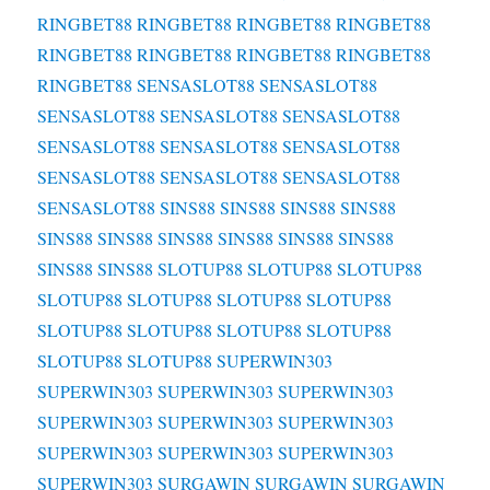
RINGBET88
RINGBET88
RINGBET88
RINGBET88
RINGBET88
RINGBET88
RINGBET88
RINGBET88
RINGBET88
SENSASLOT88
SENSASLOT88
SENSASLOT88
SENSASLOT88
SENSASLOT88
SENSASLOT88
SENSASLOT88
SENSASLOT88
SENSASLOT88
SENSASLOT88
SENSASLOT88
SENSASLOT88
SINS88
SINS88
SINS88
SINS88
SINS88
SINS88
SINS88
SINS88
SINS88
SINS88
SINS88
SINS88
SLOTUP88
SLOTUP88
SLOTUP88
SLOTUP88
SLOTUP88
SLOTUP88
SLOTUP88
SLOTUP88
SLOTUP88
SLOTUP88
SLOTUP88
SLOTUP88
SLOTUP88
SUPERWIN303
SUPERWIN303
SUPERWIN303
SUPERWIN303
SUPERWIN303
SUPERWIN303
SUPERWIN303
SUPERWIN303
SUPERWIN303
SUPERWIN303
SUPERWIN303
SURGAWIN
SURGAWIN
SURGAWIN