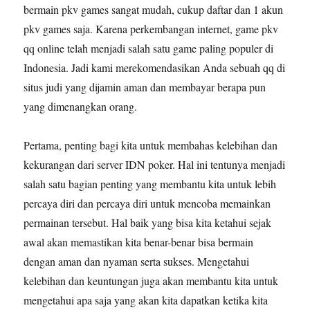
bermain pkv games sangat mudah, cukup daftar dan 1 akun
pkv games saja. Karena perkembangan internet, game pkv
qq online telah menjadi salah satu game paling populer di
Indonesia. Jadi kami merekomendasikan Anda sebuah qq di
situs judi yang dijamin aman dan membayar berapa pun
yang dimenangkan orang.
Pertama, penting bagi kita untuk membahas kelebihan dan
kekurangan dari server IDN poker. Hal ini tentunya menjadi
salah satu bagian penting yang membantu kita untuk lebih
percaya diri dan percaya diri untuk mencoba memainkan
permainan tersebut. Hal baik yang bisa kita ketahui sejak
awal akan memastikan kita benar-benar bisa bermain
dengan aman dan nyaman serta sukses. Mengetahui
kelebihan dan keuntungan juga akan membantu kita untuk
mengetahui apa saja yang akan kita dapatkan ketika kita