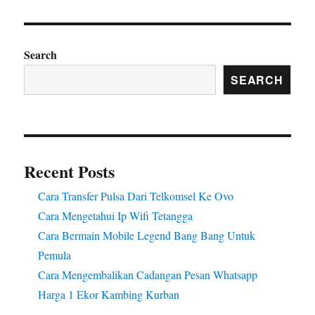
Search
SEARCH
Recent Posts
Cara Transfer Pulsa Dari Telkomsel Ke Ovo
Cara Mengetahui Ip Wifi Tetangga
Cara Bermain Mobile Legend Bang Bang Untuk
Pemula
Cara Mengembalikan Cadangan Pesan Whatsapp
Harga 1 Ekor Kambing Kurban