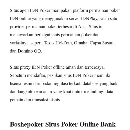
Situs agen IDN Poker merupakan platform permainan poker
IDN online yang menggunakan server IDNPlay, salah satu
provider permainan poker terbesar di Asia. Situs ini
menawarkan berbagai jenis permainan poker dan
variasinya, seperti Texas Hold’em, Omaha, Capsa Susun,
dan Domino QQ.
Situs proxy IDN Poker offline aman dan terpercaya.
Sebelum mendaftar, pastikan situs IDN Poker memiliki
lisensi resmi dari badan regulasi terkait, database yang baik,
dan langkah keamanan yang kuat untuk melindungi data
pemain dan transaksi bisnis. .
Boshepoker Situs Poker Online Bank