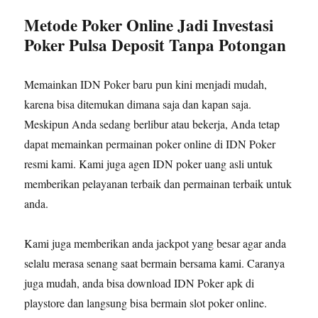
Metode Poker Online Jadi Investasi
Poker Pulsa Deposit Tanpa Potongan
Memainkan IDN Poker baru pun kini menjadi mudah,
karena bisa ditemukan dimana saja dan kapan saja.
Meskipun Anda sedang berlibur atau bekerja, Anda tetap
dapat memainkan permainan poker online di IDN Poker
resmi kami. Kami juga agen IDN poker uang asli untuk
memberikan pelayanan terbaik dan permainan terbaik untuk
anda.
Kami juga memberikan anda jackpot yang besar agar anda
selalu merasa senang saat bermain bersama kami. Caranya
juga mudah, anda bisa download IDN Poker apk di
playstore dan langsung bisa bermain slot poker online.