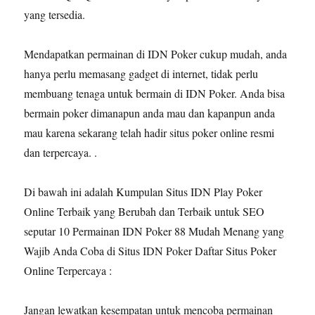
yang tersedia.
Mendapatkan permainan di IDN Poker cukup mudah, anda
hanya perlu memasang gadget di internet, tidak perlu
membuang tenaga untuk bermain di IDN Poker. Anda bisa
bermain poker dimanapun anda mau dan kapanpun anda
mau karena sekarang telah hadir situs poker online resmi
dan terpercaya. .
Di bawah ini adalah Kumpulan Situs IDN Play Poker
Online Terbaik yang Berubah dan Terbaik untuk SEO
seputar 10 Permainan IDN Poker 88 Mudah Menang yang
Wajib Anda Coba di Situs IDN Poker Daftar Situs Poker
Online Terpercaya :
Jangan lewatkan kesempatan untuk mencoba permainan