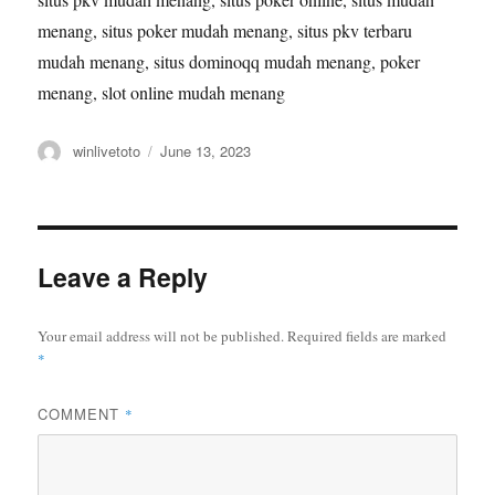
menang, situs poker mudah menang, situs pkv terbaru
mudah menang, situs dominoqq mudah menang, poker
menang, slot online mudah menang
Author
Posted
winlivetoto
June 13, 2023
on
Leave a Reply
Your email address will not be published.
Required fields are marked
*
COMMENT
*