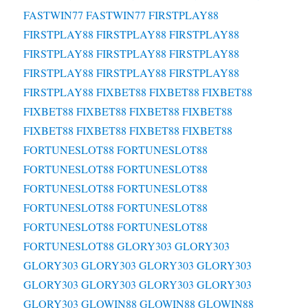
FASTWIN77
FASTWIN77
FIRSTPLAY88
FIRSTPLAY88
FIRSTPLAY88
FIRSTPLAY88
FIRSTPLAY88
FIRSTPLAY88
FIRSTPLAY88
FIRSTPLAY88
FIRSTPLAY88
FIRSTPLAY88
FIRSTPLAY88
FIXBET88
FIXBET88
FIXBET88
FIXBET88
FIXBET88
FIXBET88
FIXBET88
FIXBET88
FIXBET88
FIXBET88
FIXBET88
FORTUNESLOT88
FORTUNESLOT88
FORTUNESLOT88
FORTUNESLOT88
FORTUNESLOT88
FORTUNESLOT88
FORTUNESLOT88
FORTUNESLOT88
FORTUNESLOT88
FORTUNESLOT88
FORTUNESLOT88
GLORY303
GLORY303
GLORY303
GLORY303
GLORY303
GLORY303
GLORY303
GLORY303
GLORY303
GLORY303
GLORY303
GLOWIN88
GLOWIN88
GLOWIN88