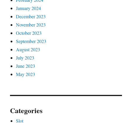
January 2024
December 2023
November 2023
October 2023
September 2023
August 2023
July 2023
June 2023
May 2023
Categories
Slot