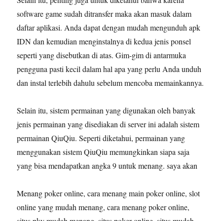
software game sudah ditransfer maka akan masuk dalam
daftar aplikasi. Anda dapat dengan mudah mengunduh apk
IDN dan kemudian menginstalnya di kedua jenis ponsel
seperti yang disebutkan di atas. Gim-gim di antarmuka
pengguna pasti kecil dalam hal apa yang perlu Anda unduh
dan instal terlebih dahulu sebelum mencoba memainkannya.
Selain itu, sistem permainan yang digunakan oleh banyak
jenis permainan yang disediakan di server ini adalah sistem
permainan QiuQiu. Seperti diketahui, permainan yang
menggunakan sistem QiuQiu memungkinkan siapa saja
yang bisa mendapatkan angka 9 untuk menang. saya akan
Menang poker online, cara menang main poker online, slot
online yang mudah menang, cara menang poker online,
situs pkv mudah menang, situs poker online, situs mudah