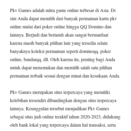
Pkv Games adalah mitra game online terbesar di Asia. Di
sini Anda dapat memilih dari banyak permainan kartu pkv
online mulai dari poker online hingga QQ Domino dan
lainnya. Berjudi dan bertaruh akan sangat bermanfaat
karena masih banyak pilihan lain yang tersedia selain
banyaknya koleksi permainan seperti dominoqq, poker
online, bandarqq, dll. Oleh karena itu, penting bagi Anda
untuk dapat menemukan dan memilih salah satu pilihan
permainan terbaik sesuai dengan minat dan kesukaan Anda.
Pkv Games merupakan situs terpercaya yang memiliki
kelebihan tersendiri dibandingkan dengan situs terpercaya
lainnya. Keunggulan tersebut menjadikan Pkv Games
sebagai situs judi online teraktif tahun 2020-2023, didukung
oleh bank lokal yang terpercaya dalam hal transaksi, serta