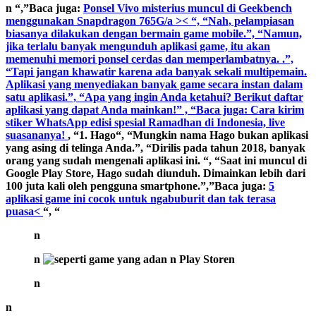
n “,”
Baca juga:
Ponsel Vivo misterius muncul di Geekbench
menggunakan Snapdragon 765G/a ><
“, “Nah, pelampiasan
biasanya dilakukan dengan bermain game mobile.”, “Namun,
jika terlalu banyak mengunduh aplikasi game, itu akan
memenuhi memori ponsel cerdas dan memperlambatnya. .”,
“Tapi jangan khawatir karena ada banyak sekali multipemain.
Aplikasi yang menyediakan banyak game secara instan dalam
satu aplikasi.”, “Apa yang ingin Anda ketahui? Berikut daftar
aplikasi yang dapat Anda mainkan!” , “
Baca juga:
Cara kirim
stiker WhatsApp edisi spesial Ramadhan di Indonesia, live
suasananya!
, “
1. Hago
“, “Mungkin nama Hago bukan aplikasi
yang asing di telinga Anda.”, “Dirilis pada tahun 2018, banyak
orang yang sudah mengenali aplikasi ini. “, “Saat ini muncul di
Google Play Store, Hago sudah diunduh. Dimainkan lebih dari
100 juta kali oleh pengguna smartphone.”,”
Baca juga:
5
aplikasi game ini cocok untuk ngabuburit dan tak terasa
puasa<
“, “
n
n
n n Play Storen
n
n