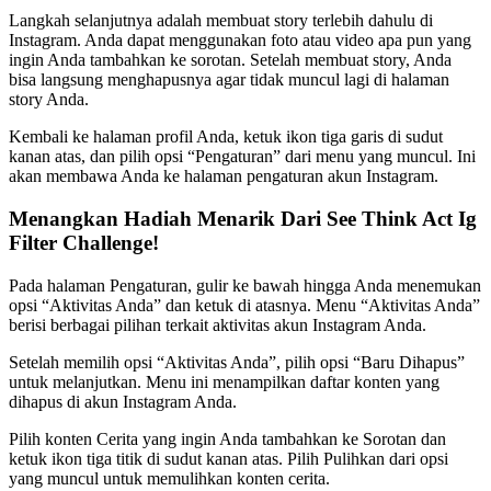
Langkah selanjutnya adalah membuat story terlebih dahulu di
Instagram. Anda dapat menggunakan foto atau video apa pun yang
ingin Anda tambahkan ke sorotan. Setelah membuat story, Anda
bisa langsung menghapusnya agar tidak muncul lagi di halaman
story Anda.
Kembali ke halaman profil Anda, ketuk ikon tiga garis di sudut
kanan atas, dan pilih opsi “Pengaturan” dari menu yang muncul. Ini
akan membawa Anda ke halaman pengaturan akun Instagram.
Menangkan Hadiah Menarik Dari See Think Act Ig
Filter Challenge!​
Pada halaman Pengaturan, gulir ke bawah hingga Anda menemukan
opsi “Aktivitas Anda” dan ketuk di atasnya. Menu “Aktivitas Anda”
berisi berbagai pilihan terkait aktivitas akun Instagram Anda.
Setelah memilih opsi “Aktivitas Anda”, pilih opsi “Baru Dihapus”
untuk melanjutkan. Menu ini menampilkan daftar konten yang
dihapus di akun Instagram Anda.
Pilih konten Cerita yang ingin Anda tambahkan ke Sorotan dan
ketuk ikon tiga titik di sudut kanan atas. Pilih Pulihkan dari opsi
yang muncul untuk memulihkan konten cerita.