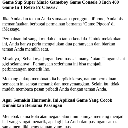
Game Sup Super Mario Gameboy Game Console 3 Inch 400
Game In 1 Retro Fc Classis /
Jika Anda dan teman Anda sama-sama pengguna iPhone, Anda bisa
memanfaatkan berbagai permainan bernama ‘Game Pigeon’ di
iMessage.
Permainan ini sangat mudah dan tanpa kendala. Untuk melakukan
ini, Anda hanya perlu mengajukan dua pertanyaan dan biarkan
teman Anda memilih satu.
Misalnya, ‘Sebaiknya jangan keramas selamanya’ atau ‘Jangan sikat
gigi selamanya’. Pertanyaan sederhana ini bisa menjadi
perbincangan menarik lho.
Memang cukup membuat kita berpikir keras, namun permainan
semacam ini sangat menarik dan menyenangkan. Selain itu, tidak
mudah membaca pesan pribadi Anda dengan teman Anda.
Agar Semakin Harmonis, Ini Aplikasi Game Yang Cocok
Dimainkan Bersama Pasangan
Menebak nama kota atau negara atau ilmu lainnya memang menjadi
hal yang sangat menarik, apalagi jika Anda dan pasangan sama-
sama memiliki pengetahuan yang luas.