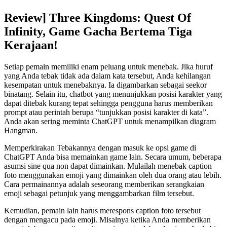
Review] Three Kingdoms: Quest Of
Infinity, Game Gacha Bertema Tiga
Kerajaan!
Setiap pemain memiliki enam peluang untuk menebak. Jika huruf
yang Anda tebak tidak ada dalam kata tersebut, Anda kehilangan
kesempatan untuk menebaknya. Ia digambarkan sebagai seekor
binatang. Selain itu, chatbot yang menunjukkan posisi karakter yang
dapat ditebak kurang tepat sehingga pengguna harus memberikan
prompt atau perintah berupa “tunjukkan posisi karakter di kata”.
Anda akan sering meminta ChatGPT untuk menampilkan diagram
Hangman.
Memperkirakan Tebakannya dengan masuk ke opsi game di
ChatGPT Anda bisa memainkan game lain. Secara umum, beberapa
asumsi sine qua non dapat dimainkan. Mulailah menebak caption
foto menggunakan emoji yang dimainkan oleh dua orang atau lebih.
Cara permainannya adalah seseorang memberikan serangkaian
emoji sebagai petunjuk yang menggambarkan film tersebut.
Kemudian, pemain lain harus merespons caption foto tersebut
dengan mengacu pada emoji. Misalnya ketika Anda memberikan