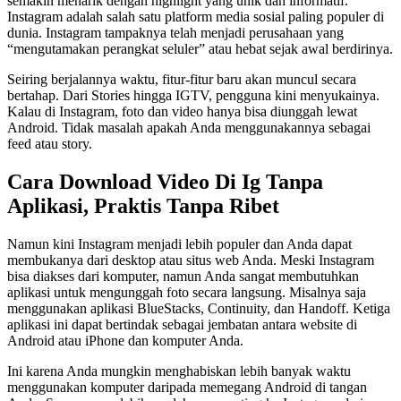
semakin menarik dengan highlight yang unik dan informatif.
Instagram adalah salah satu platform media sosial paling populer di
dunia. Instagram tampaknya telah menjadi perusahaan yang
“mengutamakan perangkat seluler” atau hebat sejak awal berdirinya.
Seiring berjalannya waktu, fitur-fitur baru akan muncul secara
bertahap. Dari Stories hingga IGTV, pengguna kini menyukainya.
Kalau di Instagram, foto dan video hanya bisa diunggah lewat
Android. Tidak masalah apakah Anda menggunakannya sebagai
feed atau story.
Cara Download Video Di Ig Tanpa
Aplikasi, Praktis Tanpa Ribet
Namun kini Instagram menjadi lebih populer dan Anda dapat
membukanya dari desktop atau situs web Anda. Meski Instagram
bisa diakses dari komputer, namun Anda sangat membutuhkan
aplikasi untuk mengunggah foto secara langsung. Misalnya saja
menggunakan aplikasi BlueStacks, Continuity, dan Handoff. Ketiga
aplikasi ini dapat bertindak sebagai jembatan antara website di
Android atau iPhone dan komputer Anda.
Ini karena Anda mungkin menghabiskan lebih banyak waktu
menggunakan komputer daripada memegang Android di tangan