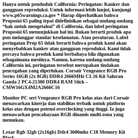
Hanya untuk penduduk California: Peringatan: Kanker dan
gangguan reproduksi. Untuk informasi lebih lanjut, kunjungi
www.p65warnings.ca.gov * Harap diperhatikan bahwa
Proposisi 65 paling tepat didefinisikan sebagai undang-undang
“hak untuk mengetahui” di California, dan label peringatan
Proposisi 65 menunjukkan hal ini. Bukan berarti produk apa
pun melanggar standar keselamatan. Atau peraturan. Label
peringatan Prop 65 tidak berarti bahwa produk kami akan
menyebabkan kanker atau gangguan reproduksi. Kami tidak
percaya bahwa produk kami berbahaya bila digunakan
sebagaimana mestinya. Namun, karena undang-undang
California ini, peringatan tersebut merupakan tindakan
pencegahan yang diperlukan. Corsair Vengeance RGB Pro
Series 16GB (2x 8GB) DDR4 2666MHz CL16 Kit Saluran
Ganda 2 PC4-21300 DDR4 RAM Stick –
CMW16GX4M2A2666C16
Monitor PC seri Vengeance RGB Pro kelas atas dari Corsair
menawarkan kinerja dan stabilitas terbaik untuk platform
kelas atas dengan potensi overclocking yang tinggi. Ia juga
menawarkan pencahayaan RGB dinamis multi-zona yang
memukau.
Lexar Rgb 32gb (2x16gb) Ddr4 3600mhz C18 Memory Kit
Black