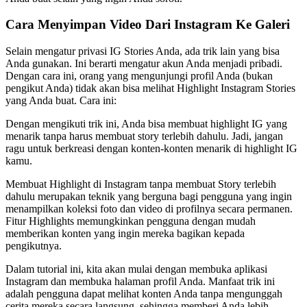
Cara Menyimpan Video Dari Instagram Ke Galeri
Selain mengatur privasi IG Stories Anda, ada trik lain yang bisa
Anda gunakan. Ini berarti mengatur akun Anda menjadi pribadi.
Dengan cara ini, orang yang mengunjungi profil Anda (bukan
pengikut Anda) tidak akan bisa melihat Highlight Instagram Stories
yang Anda buat. Cara ini:
Dengan mengikuti trik ini, Anda bisa membuat highlight IG yang
menarik tanpa harus membuat story terlebih dahulu. Jadi, jangan
ragu untuk berkreasi dengan konten-konten menarik di highlight IG
kamu.
Membuat Highlight di Instagram tanpa membuat Story terlebih
dahulu merupakan teknik yang berguna bagi pengguna yang ingin
menampilkan koleksi foto dan video di profilnya secara permanen.
Fitur Highlights memungkinkan pengguna dengan mudah
memberikan konten yang ingin mereka bagikan kepada
pengikutnya.
Dalam tutorial ini, kita akan mulai dengan membuka aplikasi
Instagram dan membuka halaman profil Anda. Manfaat trik ini
adalah pengguna dapat melihat konten Anda tanpa mengunggah
cerita mereka secara langsung, sehingga memberi Anda lebih