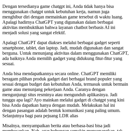
Dengan tersedianya game chatgpt ini, Anda tidak hanya bisa
menggunakan chatgpt untuk kebutuhan kerja, namun juga
menghibur diri dengan memainkan game tersebut di waktu luang.
Apalagi hadirnya ChatGPT yang digunakan dalam berbagai
aktivitas membuktikan bahwa layanan chatbot berbasis AI ini
menjadi solusi yang sangat efektif.
Apalagi ChatGPT dapat diakses melalui berbagai gadget seperti
smartphone, tablet, dan laptop. Jadi, mudah digunakan dan sangat
berguna. Untuk menunjang aktivitas dalam menggunakan ChatGPT,
ada baiknya Anda memilih gadget yang didukung fitur-fitur yang
sesuai.
Anda bisa mendapatkannya secara online. ChatGPT memiliki
beragam pilihan produk gadget dari berbagai brand populer yang
sesuai dengan budget dan kebutuhan Anda, termasuk untuk bermain
game atau menunjang pekerjaan Anda. Caranya dengan
mengunjungi situs resminya atau mengunduh aplikasinya. Jadi
tunggu apa lagi? Ayo mainkan melalui gadget di chatgpt yang kini
bisa Anda dapatkan hanya dengan mudah. Melakukan hal ini
dengan pasangan adalah bentuk komunikasi yang paling umum.
Selanjutnya bagi para pejuang LDR alias
Misalnya, menyampaikan berita atau berbasa-basi bisa jadi
membosankan. Nah, agar hubungan semakin menyenangkan, tak