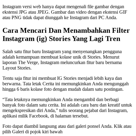
Instagram versi web hanya dapat mengenali file gambar dengan
ekstensi JPG atau JPEG. Gambar dan video dengan ekstensi GIF
atau PNG tidak dapat diunggah ke Instagram dari PC Anda.
Cara Mencari Dan Menambahkan Filter
Instagram (ig) Stories Yang Lagi Tren
Salah satu fitur baru Instagram yang menyenangkan pengguna
adalah kemampuan membuat kolase unik di Stories. Menurut
laporan The Verge, Instagram meluncurkan fitur baru bernama
Layout Stories.
Tentu saja fitur ini membuat IG Stories menjadi lebih kaya dan
berwarna. Tata letak Cerita ini memungkinkan Anda mengunggah
hingga 6 baris kolase foto dengan mudah dalam satu postingan.
“Tata letaknya memungkinkan Anda mengambil dan berbagi
banyak foto dalam satu cerita. Ini adalah cara baru dan kreatif untuk
mengekspresikan diri Anda,” tulis seorang pejabat dari Instagram,
aplikasi milik Facebook, di halaman tersebut.
Foto dapat diambil langsung atau dari galeri ponsel Anda. Klik atau
pilih Galeri di pojok kiri bawah