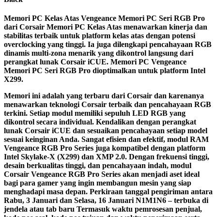
Memori PC Kelas Atas Vengeance Memori PC Seri RGB Pro
dari Corsair Memori PC Kelas Atas menawarkan kinerja dan
stabilitas terbaik untuk platform kelas atas dengan potensi
overclocking yang tinggi. Ia juga dilengkapi pencahayaan RGB
dinamis multi-zona menarik yang dikontrol langsung dari
perangkat lunak Corsair iCUE. Memori PC Vengeance
Memori PC Seri RGB Pro dioptimalkan untuk platform Intel
X299.
Memori ini adalah yang terbaru dari Corsair dan karenanya
menawarkan teknologi Corsair terbaik dan pencahayaan RGB
terkini. Setiap modul memiliki sepuluh LED RGB yang
dikontrol secara individual. Kendalikan dengan perangkat
lunak Corsair iCUE dan sesuaikan pencahayaan setiap model
sesuai keinginan Anda. Sangat efisien dan efektif, modul RAM
Vengeance RGB Pro Series juga kompatibel dengan platform
Intel Skylake-X (X299) dan XMP 2.0. Dengan frekuensi tinggi,
desain berkualitas tinggi, dan pencahayaan indah, modul
Corsair Vengeance RGB Pro Series akan menjadi aset ideal
bagi para gamer yang ingin membangun mesin yang siap
menghadapi masa depan. Perkiraan tanggal pengiriman antara
Rabu, 3 Januari dan Selasa, 16 Januari N1M1N6 – terbuka di
jendela atau tab baru Termasuk waktu pemrosesan penjual,