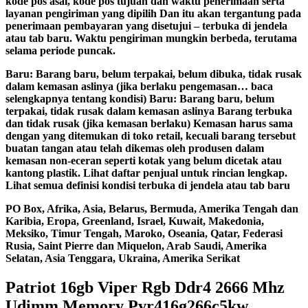
kode pos asal, kode pos tujuan dan waktu penerimaan serta
layanan pengiriman yang dipilih Dan itu akan tergantung pada
penerimaan pembayaran yang disetujui – terbuka di jendela
atau tab baru. Waktu pengiriman mungkin berbeda, terutama
selama periode puncak.
Baru: Barang baru, belum terpakai, belum dibuka, tidak rusak
dalam kemasan aslinya (jika berlaku pengemasan… baca
selengkapnya tentang kondisi) Baru: Barang baru, belum
terpakai, tidak rusak dalam kemasan aslinya Barang terbuka
dan tidak rusak (jika kemasan berlaku) Kemasan harus sama
dengan yang ditemukan di toko retail, kecuali barang tersebut
buatan tangan atau telah dikemas oleh produsen dalam
kemasan non-eceran seperti kotak yang belum dicetak atau
kantong plastik. Lihat daftar penjual untuk rincian lengkap.
Lihat semua definisi kondisi terbuka di jendela atau tab baru
PO Box, Afrika, Asia, Belarus, Bermuda, Amerika Tengah dan
Karibia, Eropa, Greenland, Israel, Kuwait, Makedonia,
Meksiko, Timur Tengah, Maroko, Oseania, Qatar, Federasi
Rusia, Saint Pierre dan Miquelon, Arab Saudi, Amerika
Selatan, Asia Tenggara, Ukraina, Amerika Serikat
Patriot 16gb Viper Rgb Ddr4 2666 Mhz
Udimm Memory Pvr416g266c5kw