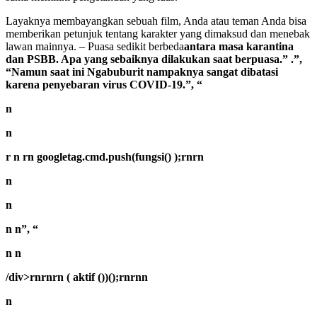
Layaknya membayangkan sebuah film, Anda atau teman Anda bisa
memberikan petunjuk tentang karakter yang dimaksud dan menebak
lawan mainnya. – Puasa sedikit berbeda
antara masa karantina
dan PSBB. Apa yang sebaiknya dilakukan saat berpuasa.” .”,
“Namun saat ini Ngabuburit nampaknya sangat dibatasi
karena penyebaran virus COVID-19.”, “
n
n
r n rn googletag.cmd.push(fungsi() );rnrn
n
n
n n”, “
n n
/div>rnrnrn ( aktif ())();rnrnn
n