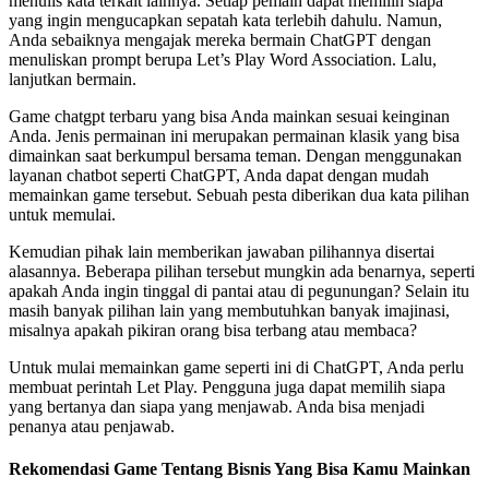
menulis kata terkait lainnya. Setiap pemain dapat memilih siapa
yang ingin mengucapkan sepatah kata terlebih dahulu. Namun,
Anda sebaiknya mengajak mereka bermain ChatGPT dengan
menuliskan prompt berupa Let’s Play Word Association. Lalu,
lanjutkan bermain.
Game chatgpt terbaru yang bisa Anda mainkan sesuai keinginan
Anda. Jenis permainan ini merupakan permainan klasik yang bisa
dimainkan saat berkumpul bersama teman. Dengan menggunakan
layanan chatbot seperti ChatGPT, Anda dapat dengan mudah
memainkan game tersebut. Sebuah pesta diberikan dua kata pilihan
untuk memulai.
Kemudian pihak lain memberikan jawaban pilihannya disertai
alasannya. Beberapa pilihan tersebut mungkin ada benarnya, seperti
apakah Anda ingin tinggal di pantai atau di pegunungan? Selain itu
masih banyak pilihan lain yang membutuhkan banyak imajinasi,
misalnya apakah pikiran orang bisa terbang atau membaca?
Untuk mulai memainkan game seperti ini di ChatGPT, Anda perlu
membuat perintah Let Play. Pengguna juga dapat memilih siapa
yang bertanya dan siapa yang menjawab. Anda bisa menjadi
penanya atau penjawab.
Rekomendasi Game Tentang Bisnis Yang Bisa Kamu Mainkan