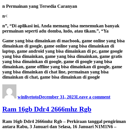
n Permainan yang Tersedia Caranyan
n<
n”, “Di aplikasi ini, Anda memang bisa menemukan banyak
permainan seperti adu domba, ludo, atau tikam.”, “Ya
Game yang bisa dimainkan di macbook, game online yang bisa
dimainkan di google, game online yang bisa dimainkan di
laptop, game android yang bisa dimainkan di pc, game google
yang bisa dimainkan, game yang bisa dimainkan, game gratis
yang bisa dimainkan di google, game di google yang bisa
dimainkan, game offline yang bisa dimainkan di google, game
yang bisa dimainkan di chat line, permainan yang bisa
dimainkan di chat, game bisa dimainkan di google
Author
Posted
on
on
Game
winlivetoto
December 31, 2023
Leave a comment
Yang
Bisa
Dimaink
Ram 16gb Ddr4 2666mhz Rgb
Di
Chat
Ram 16gb Ddr4 2666mhz Rgb
– Perkiraan tanggal pengiriman
antara Rabu, 3 Januari dan Selasa, 16 Januari N1M1N6 –