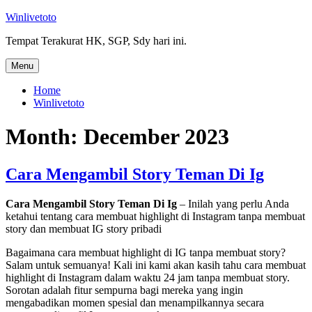
Skip
Winlivetoto
to
Tempat Terakurat HK, SGP, Sdy hari ini.
content
Menu
Home
Winlivetoto
Month:
December 2023
Cara Mengambil Story Teman Di Ig
Cara Mengambil Story Teman Di Ig
– Inilah yang perlu Anda
ketahui tentang cara membuat highlight di Instagram tanpa membuat
story dan membuat IG story pribadi
Bagaimana cara membuat highlight di IG tanpa membuat story?
Salam untuk semuanya! Kali ini kami akan kasih tahu cara membuat
highlight di Instagram dalam waktu 24 jam tanpa membuat story.
Sorotan adalah fitur sempurna bagi mereka yang ingin
mengabadikan momen spesial dan menampilkannya secara