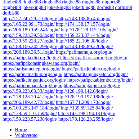
ringbet88
ringbet88
ringbet88
ringbet88
ringbet88
ringbet88
ringbet88
jokerking88
jokerking88
jokerking88
dorbis88
dorbis88
dorbis88
http://157.245.59.216/login/
http://143.198.86.45/login/
http://165.22.99.173/login/
http://174.138.17.157/login/
http://206.189.159.243/login/
http://178.128.115.106/login/
http://159.223.39.50/login/
http://159.223.37.144/login/
http://139.59.228.27/login/
http://165.22.106.38/login/
http://188.166.245.29/login/
http://143.198.89.226/login/
http://206.189.36.51/login/
https://pafimamuju.org/login/
https://pafipckediri.org/login/
https://pcpafikotasorong.org/login/
https://pafipckotasingkawang.org/login/
https://pafisumenep.org/login/
https://pafipcjember.org/login/
https://pafipcmadiun.org/login/
https://pafitanjungselor.org/login/
https://pafikabnganjuk.org/login/
https://pafipckabjember.org/login/
https://pafipontianak.org/login/
https://pafinganjuk.org/login/
http://159.223.63.33/login/
http://128.199.142.6/login/
http://178.128.20.41/login/
http://128.199.197.188/login/
http://206.189.42.72/login/
http://167.71.209.170/login/
http://103.253.147.184/login/
http://139.59.125.84/login/
http://139.59.110.159/login/
http://143.198.194.191/login/
http://159.223.57.238/login/
http://178.128.23.255/login/
Home
Winlivetoto