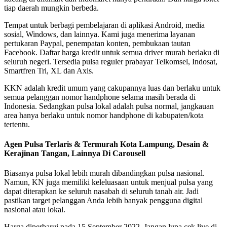
tiap daerah mungkin berbeda.
Tempat untuk berbagi pembelajaran di aplikasi Android, media
sosial, Windows, dan lainnya. Kami juga menerima layanan
pertukaran Paypal, penempatan konten, pembukaan tautan
Facebook. Daftar harga kredit untuk semua driver murah berlaku di
seluruh negeri. Tersedia pulsa reguler prabayar Telkomsel, Indosat,
Smartfren Tri, XL dan Axis.
KKN adalah kredit umum yang cakupannya luas dan berlaku untuk
semua pelanggan nomor handphone selama masih berada di
Indonesia. Sedangkan pulsa lokal adalah pulsa normal, jangkauan
area hanya berlaku untuk nomor handphone di kabupaten/kota
tertentu.
Agen Pulsa Terlaris & Termurah Kota Lampung, Desain &
Kerajinan Tangan, Lainnya Di Carousell
Biasanya pulsa lokal lebih murah dibandingkan pulsa nasional.
Namun, KN juga memiliki keleluasaan untuk menjual pulsa yang
dapat diterapkan ke seluruh nasabah di seluruh tanah air. Jadi
pastikan target pelanggan Anda lebih banyak pengguna digital
nasional atau lokal.
Harga diperbarui pada 15 September 2022. Jangan lupa cek live di