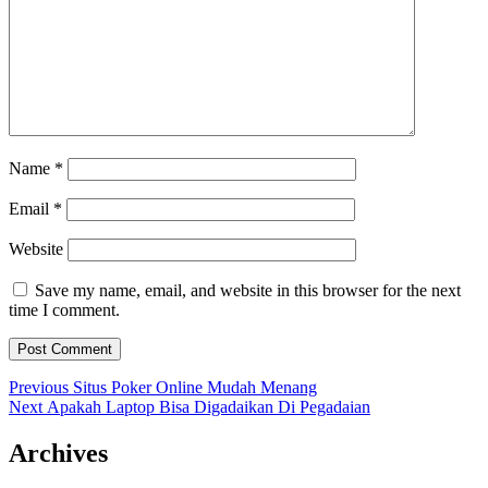
Name
*
Email
*
Website
Save my name, email, and website in this browser for the next
time I comment.
Post
Previous
Previous
Situs Poker Online Mudah Menang
Next
post:
Next
Apakah Laptop Bisa Digadaikan Di Pegadaian
navigation
post:
Archives