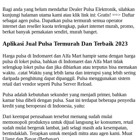
Bagi anda yang belum mendaftar Dealer Pulsa Elektronik, silahkan
kunjungi halaman utama kami atau klik link ini: Gratis! ==> Daftar
sebagai agen pulsa. Dapatkan pulsa termurah semua operator
internet dan reseller kuota terlengkap, paket internet murah, promo,
berkat banyak pemakaian sendiri, murah banget.
Aplikasi Jual Pulsa Termurah Dan Terbaik 2023
Harga pulsa di Indomaret dan Alfa Mart hampir sama dengan harga
pulsa di loket pulsa, bahkan di Indomaret dan Alfa Mart tidak
selengkap loket pulsa dan jika dibiarkan atau terputus bisa memakan
waktu. .catat Waktu yang lebih lama dan interupsi yang lebih sering
daripada penghitung dapat dipanggil. Pulsa menggunakan sistem
retail dari vendor seperti Pulsa Server Reload.
Pulsa adalah kebutuhan sekunder yang menjadi primer, bahkan
kamar bisa dibeli dengan pulsa. Saat ini terdapat beberapa penyedia
kredit yang beroperasi di Indonesia, yaitu:
Dari keempat perusahaan tersebut memang sudah mulai
memonopoli produknya untuk dijual langsung ke konsumen, retail
sudah mulai bergerak lambat, jadi selagi masih ada kesempatan,
bertindaklah. Terapkan untuk menjadi mitra atau agen kami. Muat
Ulang dan Bayar (Berbayar).