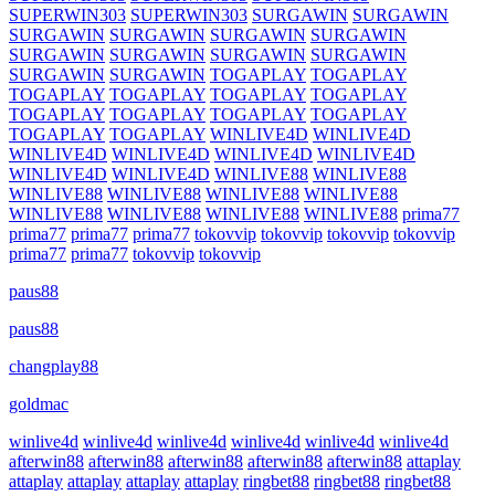
SUPERWIN303
SUPERWIN303
SURGAWIN
SURGAWIN
SURGAWIN
SURGAWIN
SURGAWIN
SURGAWIN
SURGAWIN
SURGAWIN
SURGAWIN
SURGAWIN
SURGAWIN
SURGAWIN
TOGAPLAY
TOGAPLAY
TOGAPLAY
TOGAPLAY
TOGAPLAY
TOGAPLAY
TOGAPLAY
TOGAPLAY
TOGAPLAY
TOGAPLAY
TOGAPLAY
TOGAPLAY
WINLIVE4D
WINLIVE4D
WINLIVE4D
WINLIVE4D
WINLIVE4D
WINLIVE4D
WINLIVE4D
WINLIVE4D
WINLIVE88
WINLIVE88
WINLIVE88
WINLIVE88
WINLIVE88
WINLIVE88
WINLIVE88
WINLIVE88
WINLIVE88
WINLIVE88
prima77
prima77
prima77
prima77
tokovvip
tokovvip
tokovvip
tokovvip
prima77
prima77
tokovvip
tokovvip
paus88
paus88
changplay88
goldmac
winlive4d
winlive4d
winlive4d
winlive4d
winlive4d
winlive4d
afterwin88
afterwin88
afterwin88
afterwin88
afterwin88
attaplay
attaplay
attaplay
attaplay
attaplay
ringbet88
ringbet88
ringbet88