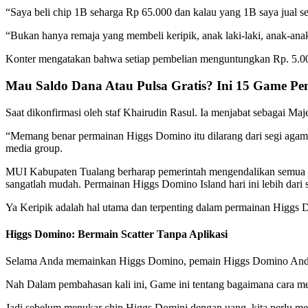
“Saya beli chip 1B seharga Rp 65.000 dan kalau yang 1B saya jual
“Bukan hanya remaja yang membeli keripik, anak laki-laki, anak-anak
Konter mengatakan bahwa setiap pembelian menguntungkan Rp. 5.000 
Mau Saldo Dana Atau Pulsa Gratis? Ini 15 Game P
Saat dikonfirmasi oleh staf Khairudin Rasul. Ia menjabat sebagai 
“Memang benar permainan Higgs Domino itu dilarang dari segi agam
media group.
MUI Kabupaten Tualang berharap pemerintah mengendalikan semua 
sangatlah mudah. Permainan Higgs Domino Island hari ini lebih da
Ya Keripik adalah hal utama dan terpenting dalam permainan Higgs
Higgs Domino: Bermain Scatter Tanpa Aplikasi
Selama Anda memainkan Higgs Domino, pemain Higgs Domino Anda t
Nah Dalam pembahasan kali ini, Game ini tentang bagaimana cara m
Jadi sebelum menukar chip Higgs Domini dengan uang, kita perlu meng