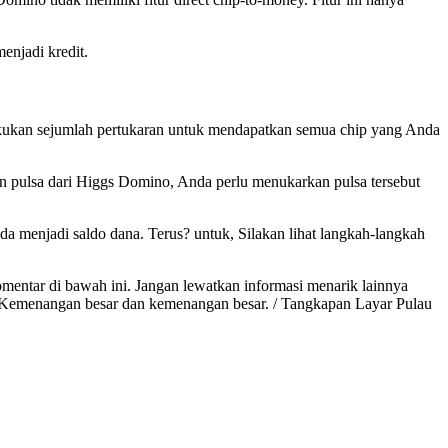
enjadi kredit.
lakukan sejumlah pertukaran untuk mendapatkan semua chip yang Anda
 pulsa dari Higgs Domino, Anda perlu menukarkan pulsa tersebut
da menjadi saldo dana. Terus? untuk, Silakan lihat langkah-langkah
entar di bawah ini. Jangan lewatkan informasi menarik lainnya
 Kemenangan besar dan kemenangan besar. / Tangkapan Layar Pulau