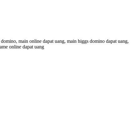
 domino, main online dapat uang, main higgs domino dapat uang,
game online dapat uang