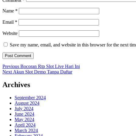
Comment
*
Name
*
Email
*
Website
Save my name, email, and website in this browser for the next ti
Post
Previous
Previous
Bocoran Rtp Slot Live Hari Ini
Next
post:
Next
Akun Slot Demo Tanpa Daftar
navigation
post:
Archives
September 2024
August 2024
July 2024
June 2024
May 2024
April 2024
March 2024
February 2024