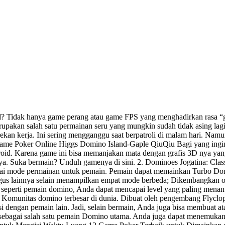
d? Tidak hanya game perang atau game FPS yang menghadirkan rasa “g
upakan salah satu permainan seru yang mungkin sudah tidak asing lag
kan kerja. Ini sering mengganggu saat berpatroli di malam hari. Na
. Game Poker Online Higgs Domino Island-Gaple QiuQiu Bagi yang in
roid. Karena game ini bisa memanjakan mata dengan grafis 3D nya yan
a. Suka bermain? Unduh gamenya di sini. 2. Dominoes Jogatina: Cla
bagai mode permainan untuk pemain. Pemain dapat memainkan Turbo D
us lainnya selain menampilkan empat mode berbeda; Dikembangkan oleh
a seperti pemain domino, Anda dapat mencapai level yang paling men
. Komunitas domino terbesar di dunia. Dibuat oleh pengembang Flyc
dengan pemain lain. Jadi, selain bermain, Anda juga bisa membuat at
ebagai salah satu pemain Domino utama. Anda juga dapat menemukan f