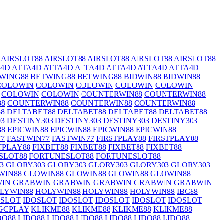
AIRSLOT88
AIRSLOT88
AIRSLOT88
AIRSLOT88
AIRSLOT88
A4D
ATTA4D
ATTA4D
ATTA4D
ATTA4D
ATTA4D
ATTA4D
WING88
BETWING88
BETWING88
BIDWIN88
BIDWIN88
COLOWIN
COLOWIN
COLOWIN
COLOWIN
COLOWIN
COLOWIN
COLOWIN
COUNTERWIN88
COUNTERWIN88
88
COUNTERWIN88
COUNTERWIN88
COUNTERWIN88
88
DELTABET88
DELTABET88
DELTABET88
DELTABET88
03
DESTINY303
DESTINY303
DESTINY303
DESTINY303
88
EPICWIN88
EPICWIN88
EPICWIN88
EPICWIN88
77
FASTWIN77
FASTWIN77
FIRSTPLAY88
FIRSTPLAY88
TPLAY88
FIXBET88
FIXBET88
FIXBET88
FIXBET88
SLOT88
FORTUNESLOT88
FORTUNESLOT88
3
GLORY303
GLORY303
GLORY303
GLORY303
GLORY303
WIN88
GLOWIN88
GLOWIN88
GLOWIN88
GLOWIN88
IN
GRABWIN
GRABWIN
GRABWIN
GRABWIN
GRABWIN
LYWIN88
HOLYWIN88
HOLYWIN88
HOLYWIN88
IBC88
OSLOT
IDOSLOT
IDOSLOT
IDOSLOT
IDOSLOT
IDOSLOT
GCPLAY
KLIKME88
KLIKME88
KLIKME88
KLIKME88
DO88
LIDO88
LIDO88
LIDO88
LIDO88
LIDO88
LIDO88