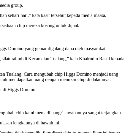
media group.
n sehari-hari,” kata kasir tersebut kepada media massa.
sediaan chip mereka kosong untuk dijual.
Higgs Domino yang gemar digalang dana oleh masyarakat.
silaturahmi di Kecamatan Tualang,” kata Khairudin Rasul kepada
ten Tualang. Cara mengubah chip Higgs Domino menjadi uang
untuk mendapatkan uang dengan menukar chip di dalamnya.
an di Higgs Domino.
gubah chip kami menjadi uang? Jawabannya sangat terjangkau.
lasan lengkapnya di bawah ini.
ino tidak memiliki fitur direct chip-to-money. Fitur ini hanya