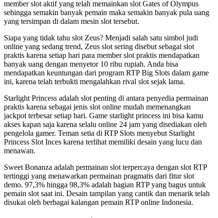
member slot aktif yang telah memainkan slot Gates of Olympus
sehingga semakin banyak pemain maka semakin banyak pula uang
yang tersimpan di dalam mesin slot tersebut.
Siapa yang tidak tahu slot Zeus? Menjadi salah satu simbol judi
online yang sedang trend, Zeus slot sering disebut sebagai slot
praktis karena setiap hari para member slot praktis mendapatkan
banyak uang dengan menyetor 10 ribu rupiah. Anda bisa
mendapatkan keuntungan dari program RTP Big Slots dalam game
ini, karena telah terbukti mengalahkan rival slot sejak lama.
Starlight Princess adalah slot penting di antara penyedia permainan
praktis karena sebagai jenis slot online mudah memenangkan
jackpot terbesar setiap hari. Game starlight princess ini bisa kamu
akses kapan saja karena selalu online 24 jam yang disediakan oleh
pengelola gamer. Teman setia di RTP Slots menyebut Starlight
Princess Slot Inces karena terlihat memiliki desain yang lucu dan
menawan.
Sweet Bonanza adalah permainan slot terpercaya dengan slot RTP
tertinggi yang menawarkan permainan pragmatis dari fitur slot
demo. 97,3% hingga 98,3% adalah bagian RTP yang bagus untuk
pemain slot saat ini. Desain tampilan yang cantik dan menarik telah
disukai oleh berbagai kalangan pemain RTP online Indonesia.