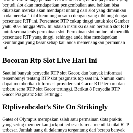
berjudi slot akan mendapatkan pengembalian atau bahkan bisa
dikatakan mereka akan mendapat untung dari slot yang dimainkan
pada mereka. Total keuntungan sama dengan yang dihitung dengan
persentase RTP ini. Persentase RTP cukup tinggi untuk slot Gamber
yaitu 90% hingga 99%. Ini adalah instruksi dalam bertaruh slot RTP
untuk semua jenis permainan slot. Permainan slot online ini memiliki
persentase RTP yang tinggi, sehingga anda bisa mendapatkan
keuntungan yang besar setiap kali anda memenangkan permainan
ini.
Bocoran Rtp Slot Live Hari Ini
Saat ini banyak penyedia RTP slot Gacor, dan banyak informasi
tersembunyi tentang RTP slot pragmatis top saat ini. Namun kami
dapat memberikan informasi provider slot Gacor RTP terbaru dan
terbaru serta RTP slot Gacor tertinggi. Berikut 8 Penyedia RTP
Gacor Pragmatic Slot Tertinggi:
Rtpliveabcslot’s Site On Strikingly
Gates of Olympus merupakan salah satu permainan slots praktis
yang sering memberikan jackpot terbesar karena memiliki nilai RTP
terbesar. Jumlah uang di dalamnya tergantung dari berapa banyak