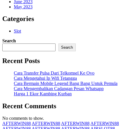
June 2023
May 2023
Categories
Slot
Search
Search
Recent Posts
Cara Transfer Pulsa Dari Telkomsel Ke Ovo
Cara Mengetahui Ip Wifi Tetangga
Cara Bermain Mobile Legend Bang Bang Untuk Pemula
Cara Mengembalikan Cadangan Pesan Whatsapp
Harga 1 Ekor Kambing Kurban
Recent Comments
No comments to show.
AFTERWIN88
AFTERWIN88
AFTERWIN88
AFTERWIN88
AFTERWIN88
AFTERWIN88
AFTERWIN88
AIRSLOT88