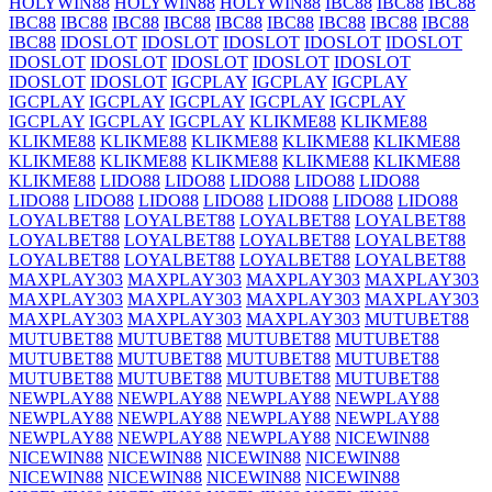
HOLYWIN88
HOLYWIN88
HOLYWIN88
IBC88
IBC88
IBC88
IBC88
IBC88
IBC88
IBC88
IBC88
IBC88
IBC88
IBC88
IBC88
IBC88
IDOSLOT
IDOSLOT
IDOSLOT
IDOSLOT
IDOSLOT
IDOSLOT
IDOSLOT
IDOSLOT
IDOSLOT
IDOSLOT
IDOSLOT
IDOSLOT
IGCPLAY
IGCPLAY
IGCPLAY
IGCPLAY
IGCPLAY
IGCPLAY
IGCPLAY
IGCPLAY
IGCPLAY
IGCPLAY
IGCPLAY
KLIKME88
KLIKME88
KLIKME88
KLIKME88
KLIKME88
KLIKME88
KLIKME88
KLIKME88
KLIKME88
KLIKME88
KLIKME88
KLIKME88
KLIKME88
LIDO88
LIDO88
LIDO88
LIDO88
LIDO88
LIDO88
LIDO88
LIDO88
LIDO88
LIDO88
LIDO88
LIDO88
LOYALBET88
LOYALBET88
LOYALBET88
LOYALBET88
LOYALBET88
LOYALBET88
LOYALBET88
LOYALBET88
LOYALBET88
LOYALBET88
LOYALBET88
LOYALBET88
MAXPLAY303
MAXPLAY303
MAXPLAY303
MAXPLAY303
MAXPLAY303
MAXPLAY303
MAXPLAY303
MAXPLAY303
MAXPLAY303
MAXPLAY303
MAXPLAY303
MUTUBET88
MUTUBET88
MUTUBET88
MUTUBET88
MUTUBET88
MUTUBET88
MUTUBET88
MUTUBET88
MUTUBET88
MUTUBET88
MUTUBET88
MUTUBET88
MUTUBET88
NEWPLAY88
NEWPLAY88
NEWPLAY88
NEWPLAY88
NEWPLAY88
NEWPLAY88
NEWPLAY88
NEWPLAY88
NEWPLAY88
NEWPLAY88
NEWPLAY88
NICEWIN88
NICEWIN88
NICEWIN88
NICEWIN88
NICEWIN88
NICEWIN88
NICEWIN88
NICEWIN88
NICEWIN88