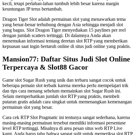
kecil, tetapi perlahan-lahan tumbuh lebih besar karena margin
keuntungan JP terus bertambah.
Dragon Tiger Slot adalah permainan slot yang menawarkan tema
yang benar-benar terhubung dengan Asia sehingga menjadi slot
yang bagus. Slot Dragon Tiger menyediakan 15 paylines per reel
dengan jumlah scatters tertinggi. Di dalamnya Anda akan
menemukan informasi tentang deretan slot RTP yang memberikan
kepuasan saat ingin bertaruh online di situs judi online yang praktis.
Mansion77: Daftar Situs Judi Slot Online
Terpercaya & Slot88 Gacor
Game slot Sugar Rush yang unik dan terbaru sangat cocok untuk
beberapa pemain slot terbaik karena mereka perlu mempelajari trik
dan tips cara menang sebelum memainkan slot Sugar Rush ini.
Selain memperhatikan jumlah slot RTP yang praktis, membeli
putaran gratis adalah cara singkat untuk memenangkan kemenangan
permainan slot yang besar.
Cara cek RTP Slot Pragmatic ini tentunya sangat sederhana, karena
masing-masing permainan tersebut memiliki informasi persentase
level RTP tertinggi. Misalnya di area pesan situs web RTP Live
kami. Anda harus tahu bahwa sangat sulit untuk memeriksa slot RTP