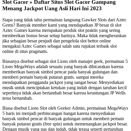
Slot Gacor » Daftar Situs Slot Gacor Gampang
Menang Jackpot Uang Asli Hari Ini 2023
Siapa yang tidak tahu permainan langsung Gawker Slots dari Aztec
Gems? Banyak member kami yang mendapatkan JP besar di slot
Aztec Games karena merupakan produk slot praktis yang sering
memberikan bonus besar setiap harinya. Maka tidak mengherankan
jika sebagian besar penjudi dan pengelola slot bettor online
mengakui Aztec Games sebagai salah satu rujukan terbaik slot
online di situs pragmatis.
Biasanya disebut sebagai slot Lions oleh manajer geek, permainan 5
Lions MegaWays adalah sesuatu yang banyak dibicarakan karena
memberikan banyak simbol pencar pada banyak gulungan dan
memberi pemain banyak putaran gratis. sampai mereka
mendapatkan pengganda jackpot yang sangat besar. Menyediakan
musik untuk menciptakan ketukan yang indah dengan taruhan kecil
sepertinya tidak akan bertambah besar karena keuntungan JP Wells
terus bertambah.
Biasa disebut Lions Slot oleh Geeker Admin, permainan MegaWays
5 baris ini menjadi perbincangan hangat karena menyediakan
banyak simbol pencar di banyak gulungan untuk memberi pemain
banyak putaran gratis (free spin) untuk memenangkan jackpot besar.
Dengan musik yang pas dan indah, tidak terasa seperti pertaruhan