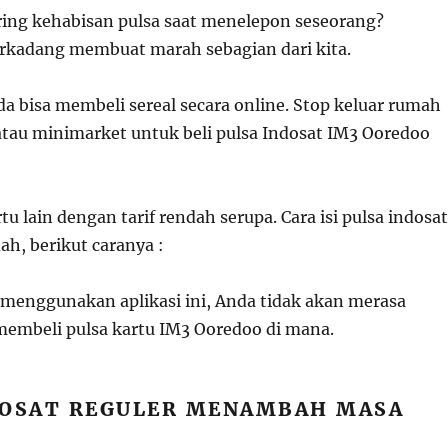
ing kehabisan pulsa saat menelepon seseorang?
rkadang membuat marah sebagian dari kita.
a bisa membeli sereal secara online. Stop keluar rumah
 atau minimarket untuk beli pulsa Indosat IM3 Ooredoo
tu lain dengan tarif rendah serupa. Cara isi pulsa indosat
ah, berikut caranya :
 menggunakan aplikasi ini, Anda tidak akan merasa
embeli pulsa kartu IM3 Ooredoo di mana.
DOSAT REGULER MENAMBAH MASA