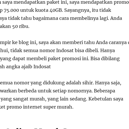
m saya mendapatkan paket ini, saya mendapatkan promo
Rp 75.000 untuk kuota 40GB. Sayangnya, itu tidak
saya tidak tahu bagaimana cara membelinya lagi. Anda
kan 50 ribu.
pir ke blog ini, saya akan memberi tahu Anda caranya 
tahui, tidak semua nomor Indosat bisa dibeli. Hanya
 yang dapat membeli paket promosi ini. Bisa dibilang
ah angka ajaib Indosat
semua nomor yang didukung adalah sihir. Hanya saja,
warkan berbeda untuk setiap nomornya. Beberapa
 yang sangat murah, yang lain sedang. Kebetulan saya
t promo internet super murah.