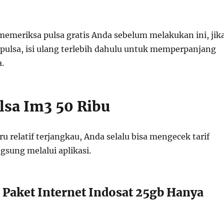
memeriksa pulsa gratis Anda sebelum melakukan ini, jik
pulsa, isi ulang terlebih dahulu untuk memperpanjang
.
lsa Im3 50 Ribu
aru relatif terjangkau, Anda selalu bisa mengecek tarif
gsung melalui aplikasi.
r Paket Internet Indosat 25gb Hanya