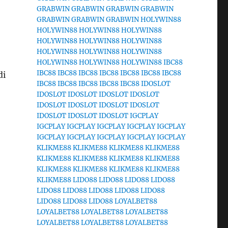
GRABWIN
GRABWIN
GRABWIN
GRABWIN
GRABWIN
GRABWIN
GRABWIN
HOLYWIN88
HOLYWIN88
HOLYWIN88
HOLYWIN88
HOLYWIN88
HOLYWIN88
HOLYWIN88
HOLYWIN88
HOLYWIN88
HOLYWIN88
HOLYWIN88
HOLYWIN88
HOLYWIN88
IBC88
IBC88
IBC88
IBC88
IBC88
IBC88
IBC88
IBC88
di
IBC88
IBC88
IBC88
IBC88
IBC88
IDOSLOT
IDOSLOT
IDOSLOT
IDOSLOT
IDOSLOT
IDOSLOT
IDOSLOT
IDOSLOT
IDOSLOT
IDOSLOT
IDOSLOT
IDOSLOT
IGCPLAY
IGCPLAY
IGCPLAY
IGCPLAY
IGCPLAY
IGCPLAY
IGCPLAY
IGCPLAY
IGCPLAY
IGCPLAY
IGCPLAY
KLIKME88
KLIKME88
KLIKME88
KLIKME88
KLIKME88
KLIKME88
KLIKME88
KLIKME88
KLIKME88
KLIKME88
KLIKME88
KLIKME88
KLIKME88
LIDO88
LIDO88
LIDO88
LIDO88
LIDO88
LIDO88
LIDO88
LIDO88
LIDO88
LIDO88
LIDO88
LIDO88
LOYALBET88
LOYALBET88
LOYALBET88
LOYALBET88
LOYALBET88
LOYALBET88
LOYALBET88