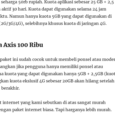
 seharga 50rb rupiah. Kuota aplikasi sebesar 25 GB + 2,5
aktif 30 hari. Kuota dapat digunakan selama 24 jam
aktu. Namun hanya kuota 5GB yang dapat digunakan di
(2G/3G/4G), selebihnya khusus kuota di jaringan 4G.
a Axis 100 Ribu
, paket ini sudah cocok untuk membeli ponsel atau mod
yangkan jika pengguna hanya memiliki ponsel atau
a kuota yang dapat digunakan hanya 5GB + 2,5GB (kuo
gkan kuota ekslusif 4G sebesar 20GB akan hilang setelah
 berakhir.
 internet yang kami sebutkan di atas sangat murah
ngan paket internet biasa. Tapi harganya lebih murah.