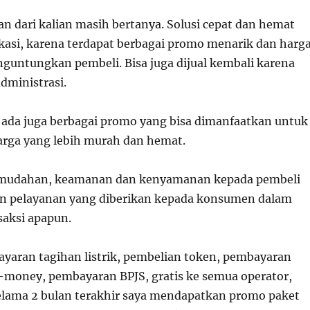
n dari kalian masih bertanya. Solusi cepat dan hemat
ikasi, karena terdapat berbagai promo menarik dan harg
untungkan pembeli. Bisa juga dijual kembali karena
administrasi.
, ada juga berbagai promo yang bisa dimanfaatkan untuk
rga yang lebih murah dan hemat.
mudahan, keamanan dan kenyamanan kepada pembeli
an pelayanan yang diberikan kepada konsumen dalam
aksi apapun.
ayaran tagihan listrik, pembelian token, pembayaran
e-money, pembayaran BPJS, gratis ke semua operator,
lama 2 bulan terakhir saya mendapatkan promo paket