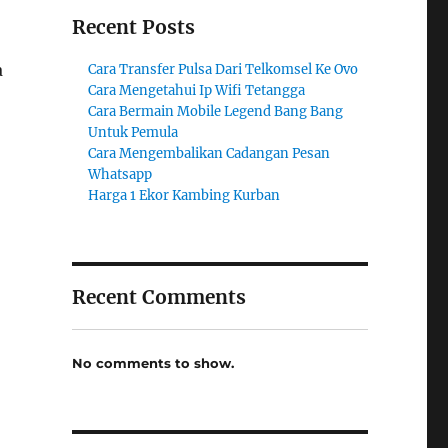
Recent Posts
a
Cara Transfer Pulsa Dari Telkomsel Ke Ovo
Cara Mengetahui Ip Wifi Tetangga
Cara Bermain Mobile Legend Bang Bang
Untuk Pemula
Cara Mengembalikan Cadangan Pesan
Whatsapp
Harga 1 Ekor Kambing Kurban
Recent Comments
No comments to show.