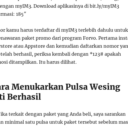
ngan myIM3. Download aplikasinya di bit.ly/myIM3
ormasi: 185″
mor kamu harus terdaftar di myIM3 terlebih dahulu untuk
awaran paket promo dari program Forvo. Pertama inst
laystore atau Appstore dan kemudian daftarkan nomor ya
telah berhasil, periksa kembali dengan *123# apakah
i ditampilkan. Itu harus dilihat.
ara Menukarkan Pulsa Wesing
i Berhasil
 Jika terkait dengan paket yang Anda beli, saya sarankan
 minimal satu pulsa untuk paket tersebut sebelum ma