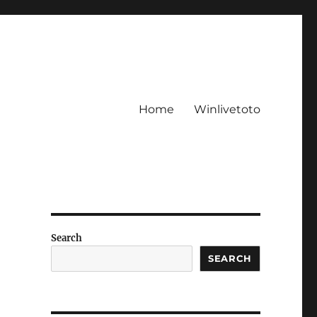
Home
Winlivetoto
Search
SEARCH