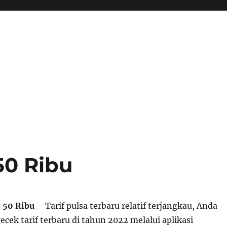
50 Ribu
 50 Ribu
– Tarif pulsa terbaru relatif terjangkau, Anda
ecek tarif terbaru di tahun 2022 melalui aplikasi