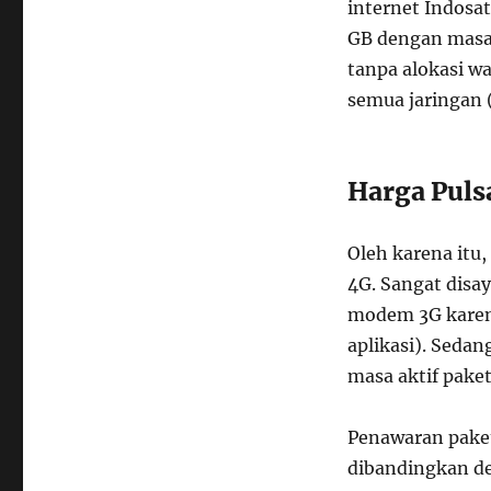
internet Indosat
GB dengan masa 
tanpa alokasi w
semua jaringan 
Harga Puls
Oleh karena itu
4G. Sangat disa
modem 3G karen
aplikasi). Sedan
masa aktif paket
Penawaran paket
dibandingkan de