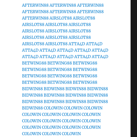
AFTERWIN88
AFTERWIN88
AFTERWIN88
AFTERWIN88
AFTERWIN88
AFTERWIN88
AFTERWIN88
AIRSLOT88
AIRSLOT88
AIRSLOT88
AIRSLOT88
AIRSLOT88
AIRSLOT88
AIRSLOT88
AIRSLOT88
AIRSLOT88
AIRSLOT88
AIRSLOT88
AIRSLOT88
AIRSLOT88
ATTA4D
ATTA4D
ATTA4D
ATTA4D
ATTA4D
ATTA4D
ATTA4D
ATTA4D
ATTA4D
ATTA4D
ATTA4D
ATTA4D
BETWING88
BETWING88
BETWING88
BETWING88
BETWING88
BETWING88
BETWING88
BETWING88
BETWING88
BETWING88
BETWING88
BETWING88
BIDWIN88
BIDWIN88
BIDWIN88
BIDWIN88
BIDWIN88
BIDWIN88
BIDWIN88
BIDWIN88
BIDWIN88
BIDWIN88
BIDWIN88
BIDWIN88
BIDWIN88
COLOWIN
COLOWIN
COLOWIN
COLOWIN
COLOWIN
COLOWIN
COLOWIN
COLOWIN
COLOWIN
COLOWIN
COLOWIN
COLOWIN
COLOWIN
COLOWIN
COLOWIN
COLOWIN
COLOWIN
COLOWIN