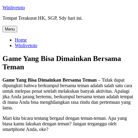
Skip
Winlivetoto
to
Tempat Terakurat HK, SGP, Sdy hari ini.
content
Menu
Home
Winlivetoto
Game Yang Bisa Dimainkan Bersama
Teman
Game Yang Bisa Dimainkan Bersama Teman
– Tidak dapat
dipungkiri bahwa berkumpul bersama teman adalah salah satu cara
untuk melepas penat setelah melakukan banyak aktivitas. Apalagi
jika Anda jarang bertemu, berkumpul bersama teman adalah tempat
di mana Anda bisa menghilangkan rasa rindu dan pertemuan yang
lama.
Mari kita bicara tentang bergaul dengan teman-teman. Apa yang
biasa kamu lakukan dengan teman? Jangan terganggu oleh
smartphone Anda, oke?