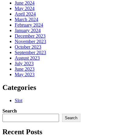
June 2024
May 2024
April 2024
March 2024
February 2024
January 2024
December 2023
November 2023
October 2023
September 2023
August 2023
July 2023
June 2023
May 2023
Categories
Slot
Search
Search
Recent Posts