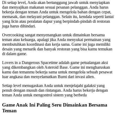
Di setiap level, Anda akan bertanggung jawab untuk menyiapkan
dan menyajikan makanan sesuai pesanan pelanggan. Anda harus
bekerja dengan teman Anda untuk mengelola bahan dengan cepat,
memasak, dan melayani pelanggan. Selain itu, kendala seperti lantai
yang licin atau peralatan dapur yang berpindah-pindah di restoran
juga harus dihindari.
Overcooking sangat menyenangkan untuk dimainkan bersama
teman atau keluarga, apalagi jika Anda menyukai permainan yang
membutuhkan koordinasi dan kerja sama. Game ini juga memiliki
desain yang menarik dan banyak restoran yang bisa kamu temukan
di dalam game.
Lovers in a Dangerous Spacetime adalah game petualangan aksi
yang dikembangkan oleh Asteroid Base. Game ini mengharuskan
kamu dan temanmu bekerja sama untuk mengelola sebuah pesawat
luar angkasa dan menyelamatkan Bumi dari invasi alien.
Setiap level menugaskan Anda untuk menjelajahi galaksi yang
penuh dengan musuh dan rintangan. Anda harus bekerja dengan
teman Anda untuk mengontrol sistem yang berbeda
Game Anak Ini Paling Seru Dimainkan Bersama
Teman