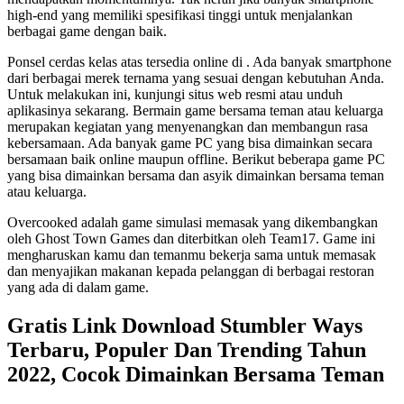
high-end yang memiliki spesifikasi tinggi untuk menjalankan
berbagai game dengan baik.
Ponsel cerdas kelas atas tersedia online di . Ada banyak smartphone
dari berbagai merek ternama yang sesuai dengan kebutuhan Anda.
Untuk melakukan ini, kunjungi situs web resmi atau unduh
aplikasinya sekarang. Bermain game bersama teman atau keluarga
merupakan kegiatan yang menyenangkan dan membangun rasa
kebersamaan. Ada banyak game PC yang bisa dimainkan secara
bersamaan baik online maupun offline. Berikut beberapa game PC
yang bisa dimainkan bersama dan asyik dimainkan bersama teman
atau keluarga.
Overcooked adalah game simulasi memasak yang dikembangkan
oleh Ghost Town Games dan diterbitkan oleh Team17. Game ini
mengharuskan kamu dan temanmu bekerja sama untuk memasak
dan menyajikan makanan kepada pelanggan di berbagai restoran
yang ada di dalam game.
Gratis Link Download Stumbler Ways
Terbaru, Populer Dan Trending Tahun
2022, Cocok Dimainkan Bersama Teman