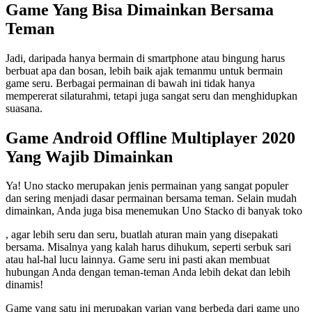
Game Yang Bisa Dimainkan Bersama
Teman
Jadi, daripada hanya bermain di smartphone atau bingung harus
berbuat apa dan bosan, lebih baik ajak temanmu untuk bermain
game seru. Berbagai permainan di bawah ini tidak hanya
mempererat silaturahmi, tetapi juga sangat seru dan menghidupkan
suasana.
Game Android Offline Multiplayer 2020
Yang Wajib Dimainkan
Ya! Uno stacko merupakan jenis permainan yang sangat populer
dan sering menjadi dasar permainan bersama teman. Selain mudah
dimainkan, Anda juga bisa menemukan Uno Stacko di banyak toko
, agar lebih seru dan seru, buatlah aturan main yang disepakati
bersama. Misalnya yang kalah harus dihukum, seperti serbuk sari
atau hal-hal lucu lainnya. Game seru ini pasti akan membuat
hubungan Anda dengan teman-teman Anda lebih dekat dan lebih
dinamis!
Game yang satu ini merupakan varian yang berbeda dari game uno