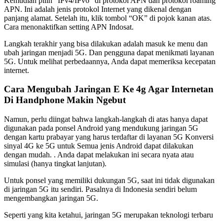
Kemudian pilih “IPv4/IPv6” di protokol APN dan protokol roaming
APN. Ini adalah jenis protokol Internet yang dikenal dengan
panjang alamat. Setelah itu, klik tombol “OK” di pojok kanan atas.
Cara menonaktifkan setting APN Indosat.
Langkah terakhir yang bisa dilakukan adalah masuk ke menu dan
ubah jaringan menjadi 5G. Dan pengguna dapat menikmati layanan
5G. Untuk melihat perbedaannya, Anda dapat memeriksa kecepatan
internet.
Cara Mengubah Jaringan E Ke 4g Agar Internetan
Di Handphone Makin Ngebut
Namun, perlu diingat bahwa langkah-langkah di atas hanya dapat
digunakan pada ponsel Android yang mendukung jaringan 5G
dengan kartu prabayar yang harus terdaftar di layanan 5G Konversi
sinyal 4G ke 5G untuk Semua jenis Android dapat dilakukan
dengan mudah. . Anda dapat melakukan ini secara nyata atau
simulasi (hanya tingkat lanjutan).
Untuk ponsel yang memiliki dukungan 5G, saat ini tidak digunakan
di jaringan 5G itu sendiri. Pasalnya di Indonesia sendiri belum
mengembangkan jaringan 5G.
Seperti yang kita ketahui, jaringan 5G merupakan teknologi terbaru