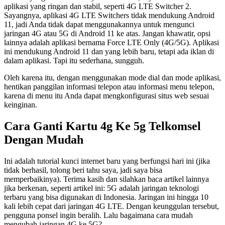
aplikasi yang ringan dan stabil, seperti 4G LTE Switcher 2.
Sayangnya, aplikasi 4G LTE Switchers tidak mendukung Android
11, jadi Anda tidak dapat menggunakannya untuk mengunci
jaringan 4G atau 5G di Android 11 ke atas. Jangan khawatir, opsi
lainnya adalah aplikasi bernama Force LTE Only (4G/5G). Aplikasi
ini mendukung Android 11 dan yang lebih baru, tetapi ada iklan di
dalam aplikasi. Tapi itu sederhana, sungguh.
Oleh karena itu, dengan menggunakan mode dial dan mode aplikasi,
hentikan panggilan informasi telepon atau informasi menu telepon,
karena di menu itu Anda dapat mengkonfigurasi situs web sesuai
keinginan.
Cara Ganti Kartu 4g Ke 5g Telkomsel
Dengan Mudah
Ini adalah tutorial kunci internet baru yang berfungsi hari ini (jika
tidak berhasil, tolong beri tahu saya, jadi saya bisa
memperbaikinya). Terima kasih dan silahkan baca artikel lainnya
jika berkenan, seperti artikel ini: 5G adalah jaringan teknologi
terbaru yang bisa digunakan di Indonesia. Jaringan ini hingga 10
kali lebih cepat dari jaringan 4G LTE. Dengan keunggulan tersebut,
pengguna ponsel ingin beralih. Lalu bagaimana cara mudah
mengubah jaringan 4G ke 5G?