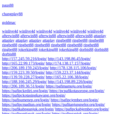
paus88
changplay88
goldmac
winlive4d
winlive4d
winlive4d
winlive4d
winlive4d
winlive4d
afterwin88
afterwin88
afterwin88
afterwin88
afterwin88
attaplay
attaplay
attaplay
attaplay
attaplay
ringbet88
ringbet88
ringbet88
ringbet88
ringbet88
ringbet88
ringbet88
ringbet88
ringbet88
ringbet88
jokerking88
jokerking88
jokerking88
dorbis88
dorbis88
dorbis88
http://157.245.59.216/login/
http://143.198.86.45/login/
http://165.22.99.173/login/
http://174.138.17.157/login/
http://206.189.159.243/login/
http://178.128.115.106/login/
http://159.223.39.50/login/
http://159.223.37.144/login/
http://139.59.228.27/login/
http://165.22.106.38/login/
http://188.166.245.29/login/
http://143.198.89.226/login/
http://206.189.36.51/login/
https://pafimamuju.org/login/
https://pafipckediri.org/login/
https://pcpafikotasorong.org/login/
https://pafipckotasingkawang.org/login/
https://pafisumenep.org/login/
https://pafipcjember.org/login/
https://pafipcmadiun.org/login/
https://pafitanjungselor.org/login/
https://pafikabnganjuk.org/login/
https://pafipckabjember.org/login/
https://pafipontianak.org/login/
https://pafinganjuk.org/login/