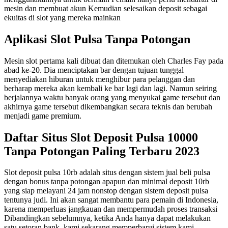
mesin dan membuat akun Kemudian selesaikan deposit sebagai
ekuitas di slot yang mereka mainkan
Aplikasi Slot Pulsa Tanpa Potongan
Mesin slot pertama kali dibuat dan ditemukan oleh Charles Fay pada
abad ke-20. Dia menciptakan bar dengan tujuan tunggal
menyediakan hiburan untuk menghibur para pelanggan dan
berharap mereka akan kembali ke bar lagi dan lagi. Namun seiring
berjalannya waktu banyak orang yang menyukai game tersebut dan
akhirnya game tersebut dikembangkan secara teknis dan berubah
menjadi game premium.
Daftar Situs Slot Deposit Pulsa 10000
Tanpa Potongan Paling Terbaru 2023
Slot deposit pulsa 10rb adalah situs dengan sistem jual beli pulsa
dengan bonus tanpa potongan apapun dan minimal deposit 10rb
yang siap melayani 24 jam nonstop dengan sistem deposit pulsa
tentunya judi. Ini akan sangat membantu para pemain di Indonesia,
karena memperluas jangkauan dan mempermudah proses transaksi
Dibandingkan sebelumnya, ketika Anda hanya dapat melakukan
satu setoran bank, kami sekarang memperbarui sistem kami