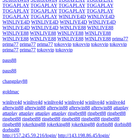
TOGAPLAY
TOGAPLAY
TOGAPLAY
TOGAPLAY
TOGAPLAY
TOGAPLAY
TOGAPLAY
TOGAPLAY
TOGAPLAY
TOGAPLAY
WINLIVE4D
WINLIVE4D
WINLIVE4D
WINLIVE4D
WINLIVE4D
WINLIVE4D
WINLIVE4D
WINLIVE4D
WINLIVE88
WINLIVE88
WINLIVE88
WINLIVE88
WINLIVE88
WINLIVE88
WINLIVE88
WINLIVE88
WINLIVE88
WINLIVE88
prima77
prima77
prima77
prima77
tokovvip
tokovvip
tokovvip
tokovvip
prima77
prima77
tokovvip
tokovvip
paus88
paus88
changplay88
goldmac
winlive4d
winlive4d
winlive4d
winlive4d
winlive4d
winlive4d
afterwin88
afterwin88
afterwin88
afterwin88
afterwin88
attaplay
attaplay
attaplay
attaplay
attaplay
ringbet88
ringbet88
ringbet88
ringbet88
ringbet88
ringbet88
ringbet88
ringbet88
ringbet88
ringbet88
jokerking88
jokerking88
jokerking88
dorbis88
dorbis88
dorbis88
http://157.245.59.216/login/
http://143.198.86.45/login/