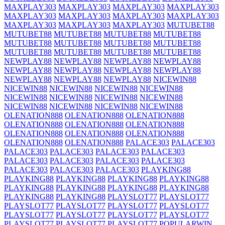
MAXPLAY303
MAXPLAY303
MAXPLAY303
MAXPLAY303
MAXPLAY303
MAXPLAY303
MAXPLAY303
MAXPLAY303
MAXPLAY303
MAXPLAY303
MAXPLAY303
MUTUBET88
MUTUBET88
MUTUBET88
MUTUBET88
MUTUBET88
MUTUBET88
MUTUBET88
MUTUBET88
MUTUBET88
MUTUBET88
MUTUBET88
MUTUBET88
MUTUBET88
NEWPLAY88
NEWPLAY88
NEWPLAY88
NEWPLAY88
NEWPLAY88
NEWPLAY88
NEWPLAY88
NEWPLAY88
NEWPLAY88
NEWPLAY88
NEWPLAY88
NICEWIN88
NICEWIN88
NICEWIN88
NICEWIN88
NICEWIN88
NICEWIN88
NICEWIN88
NICEWIN88
NICEWIN88
NICEWIN88
NICEWIN88
NICEWIN88
NICEWIN88
OLENATION888
OLENATION888
OLENATION888
OLENATION888
OLENATION888
OLENATION888
OLENATION888
OLENATION888
OLENATION888
OLENATION888
OLENATION888
PALACE303
PALACE303
PALACE303
PALACE303
PALACE303
PALACE303
PALACE303
PALACE303
PALACE303
PALACE303
PALACE303
PALACE303
PALACE303
PLAYKING88
PLAYKING88
PLAYKING88
PLAYKING88
PLAYKING88
PLAYKING88
PLAYKING88
PLAYKING88
PLAYKING88
PLAYKING88
PLAYKING88
PLAYSLOT77
PLAYSLOT77
PLAYSLOT77
PLAYSLOT77
PLAYSLOT77
PLAYSLOT77
PLAYSLOT77
PLAYSLOT77
PLAYSLOT77
PLAYSLOT77
PLAYSLOT77
PLAYSLOT77
PLAYSLOT77
POPULARWIN