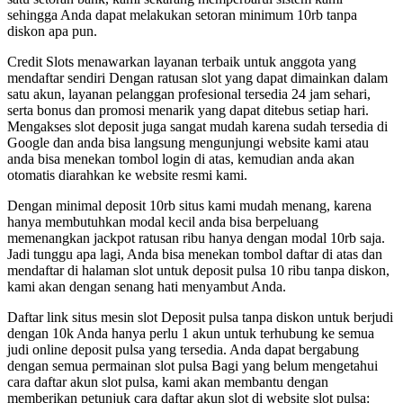
sehingga Anda dapat melakukan setoran minimum 10rb tanpa
diskon apa pun.
Credit Slots menawarkan layanan terbaik untuk anggota yang
mendaftar sendiri Dengan ratusan slot yang dapat dimainkan dalam
satu akun, layanan pelanggan profesional tersedia 24 jam sehari,
serta bonus dan promosi menarik yang dapat ditebus setiap hari.
Mengakses slot deposit juga sangat mudah karena sudah tersedia di
Google dan anda bisa langsung mengunjungi website kami atau
anda bisa menekan tombol login di atas, kemudian anda akan
otomatis diarahkan ke website resmi kami.
Dengan minimal deposit 10rb situs kami mudah menang, karena
hanya membutuhkan modal kecil anda bisa berpeluang
memenangkan jackpot ratusan ribu hanya dengan modal 10rb saja.
Jadi tunggu apa lagi, Anda bisa menekan tombol daftar di atas dan
mendaftar di halaman slot untuk deposit pulsa 10 ribu tanpa diskon,
kami akan dengan senang hati menyambut Anda.
Daftar link situs mesin slot Deposit pulsa tanpa diskon untuk berjudi
dengan 10k Anda hanya perlu 1 akun untuk terhubung ke semua
judi online deposit pulsa yang tersedia. Anda dapat bergabung
dengan semua permainan slot pulsa Bagi yang belum mengetahui
cara daftar akun slot pulsa, kami akan membantu dengan
memberikan petunjuk cara daftar akun slot di website slot pulsa: