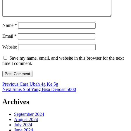
Name
*
Email
*
Website
Save my name, email, and website in this browser for the next
time I comment.
Post
Previous
Previous
Cara Ubah 4g Ke 5g
Next
post:
Next
Situs Slot Yang Bisa Deposit 5000
navigation
post:
Archives
September 2024
August 2024
July 2024
June 2024