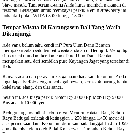
biaya masuk. Tapi pertama-tama Anda harus membeli makanan di
restoran. Bersiaplah untuk membayar parkir. Kebun strawberry ini
buka dari pukul WITA 08:00 hingga 18:00.
Tempat Wisata Di Karangasem Bali Yang Wajib
Dikunjungi
Ada yang belum tahu candi ini? Pura Ulun Danu Beratan
merupakan salah satu tempat wisata andalan di Bedugul. Mengutip
situs resmi ulundanuberatan.com, Pura Ulun Danu Beratan
merupakan satu dari sembilan pura Kayangan Jagat yang tersebar di
Bali.
Banyak acara dan perayaan keagamaan diadakan di kuil ini. Anda
juga dapat berfoto dengan berbagai hewan, termasuk burung hantu,
kelelawar, elang, dan ular sanca.
Selain itu, ada biaya parkir. Motor Rp 3.000 Rp Mobil Rp 5.000
Bus adalah 10.000 yen.
Bedugul juga memiliki kebun raya. Menurut catatan Bali, Kebun
Raya Bedugul terletak di ketinggian 1.250 hingga 1.450 meter di
atas permukaan laut. Kebun ini didirikan pada tanggal 15 Juli 1959
dan dikembangkan oleh Balai Konservasi Tumbuhan Kebun Raya