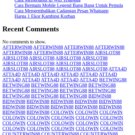
Cara Bermain Mobile Legend Bang Bang Untuk Pemula
Cara Mengembalikan Cadangan Pesan Whatsapp
Harga 1 Ekor Kambing Kurban
Recent Comments
No comments to show.
AFTERWIN88
AFTERWIN88
AFTERWIN88
AFTERWIN88
AFTERWIN88
AFTERWIN88
AFTERWIN88
AIRSLOT88
AIRSLOT88
AIRSLOT88
AIRSLOT88
AIRSLOT88
AIRSLOT88
AIRSLOT88
AIRSLOT88
AIRSLOT88
AIRSLOT88
AIRSLOT88
AIRSLOT88
AIRSLOT88
ATTA4D
ATTA4D
ATTA4D
ATTA4D
ATTA4D
ATTA4D
ATTA4D
ATTA4D
ATTA4D
ATTA4D
ATTA4D
ATTA4D
BETWING88
BETWING88
BETWING88
BETWING88
BETWING88
BETWING88
BETWING88
BETWING88
BETWING88
BETWING88
BETWING88
BETWING88
BIDWIN88
BIDWIN88
BIDWIN88
BIDWIN88
BIDWIN88
BIDWIN88
BIDWIN88
BIDWIN88
BIDWIN88
BIDWIN88
BIDWIN88
BIDWIN88
BIDWIN88
COLOWIN
COLOWIN
COLOWIN
COLOWIN
COLOWIN
COLOWIN
COLOWIN
COLOWIN
COLOWIN
COLOWIN
COLOWIN
COLOWIN
COLOWIN
COLOWIN
COLOWIN
COLOWIN
COLOWIN
COLOWIN
COUNTERWIN88
COUNTERWIN88
COUNTERWIN88