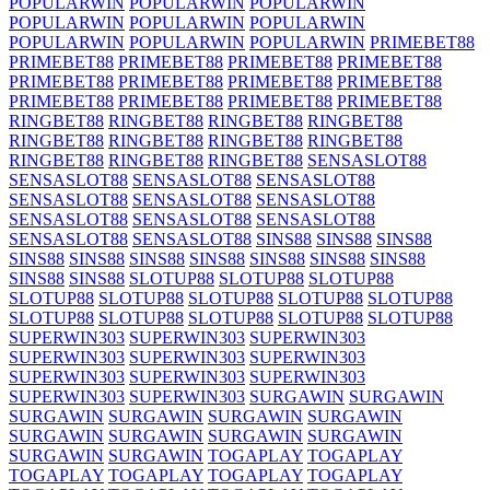
POPULARWIN
POPULARWIN
POPULARWIN
POPULARWIN
POPULARWIN
POPULARWIN
POPULARWIN
POPULARWIN
POPULARWIN
PRIMEBET88
PRIMEBET88
PRIMEBET88
PRIMEBET88
PRIMEBET88
PRIMEBET88
PRIMEBET88
PRIMEBET88
PRIMEBET88
PRIMEBET88
PRIMEBET88
PRIMEBET88
PRIMEBET88
RINGBET88
RINGBET88
RINGBET88
RINGBET88
RINGBET88
RINGBET88
RINGBET88
RINGBET88
RINGBET88
RINGBET88
RINGBET88
SENSASLOT88
SENSASLOT88
SENSASLOT88
SENSASLOT88
SENSASLOT88
SENSASLOT88
SENSASLOT88
SENSASLOT88
SENSASLOT88
SENSASLOT88
SENSASLOT88
SENSASLOT88
SINS88
SINS88
SINS88
SINS88
SINS88
SINS88
SINS88
SINS88
SINS88
SINS88
SINS88
SINS88
SLOTUP88
SLOTUP88
SLOTUP88
SLOTUP88
SLOTUP88
SLOTUP88
SLOTUP88
SLOTUP88
SLOTUP88
SLOTUP88
SLOTUP88
SLOTUP88
SLOTUP88
SUPERWIN303
SUPERWIN303
SUPERWIN303
SUPERWIN303
SUPERWIN303
SUPERWIN303
SUPERWIN303
SUPERWIN303
SUPERWIN303
SUPERWIN303
SUPERWIN303
SURGAWIN
SURGAWIN
SURGAWIN
SURGAWIN
SURGAWIN
SURGAWIN
SURGAWIN
SURGAWIN
SURGAWIN
SURGAWIN
SURGAWIN
SURGAWIN
TOGAPLAY
TOGAPLAY
TOGAPLAY
TOGAPLAY
TOGAPLAY
TOGAPLAY