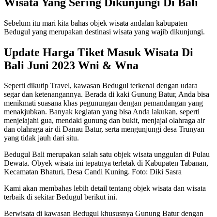
Wisata Yang Sering Dikunjungi Di Bali
Sebelum itu mari kita bahas objek wisata andalan kabupaten
Bedugul yang merupakan destinasi wisata yang wajib dikunjungi.
Update Harga Tiket Masuk Wisata Di
Bali Juni 2023 Wni & Wna
Seperti dikutip Travel, kawasan Bedugul terkenal dengan udara
segar dan ketenangannya. Berada di kaki Gunung Batur, Anda bisa
menikmati suasana khas pegunungan dengan pemandangan yang
menakjubkan. Banyak kegiatan yang bisa Anda lakukan, seperti
menjelajahi gua, mendaki gunung dan bukit, menjajal olahraga air
dan olahraga air di Danau Batur, serta mengunjungi desa Trunyan
yang tidak jauh dari situ.
Bedugul Bali merupakan salah satu objek wisata unggulan di Pulau
Dewata. Obyek wisata ini tepatnya terletak di Kabupaten Tabanan,
Kecamatan Bhaturi, Desa Candi Kuning. Foto: Diki Sasra
Kami akan membahas lebih detail tentang objek wisata dan wisata
terbaik di sekitar Bedugul berikut ini.
Berwisata di kawasan Bedugul khususnya Gunung Batur dengan