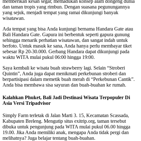
memberikan kesan segar, memadukan konsep alam dongeng dunia
dan taman tropis yang rimbun. Dengan suasana pegunungannya
yang sejuk, menjadi tempat yang ramai dikunjungi banyak
wisatawan.
Ada tempat yang bisa Anda kunjungi bernama Handara Gate atau
Bali Handara Gate. Gapura ini berbentuk seperti gapura gunung
sehingga menarik perhatian wisatawan, dan sangat indah untuk
berfoto. Untuk masuk ke sana, Anda hanya perlu membayar tiket
sebesar Rp 20-30.000. Gerbang Handara dapat dikunjungi pada
waktu WITA mulai pukul 06:00 hingga 19:00.
Saya kembali ke wisata buah strawberry lagi. Selain “Stroberi
Quintin”, Anda juga dapat menikmati perkebunan stroberi dan
berpartisipasi dalam memetik buah merah di “Perkebunan Cantik”.
Anda bisa membawa sisa sayuran dan buah-buahan ke rumah.
Kalahkan Phuket, Bali Jadi Destinasi Wisata Terpopuler Di
Asia Versi Tripadvisor
Simply Farm terletak di Jalan Marti 3. 15, Kecamatan Scassada,
Kabupaten Breleng. Mengutip situs exitrip.org, taman tersebut
dibuka untuk pengunjung pada WITA mulai pukul 06.00 hingga
19.00. Jika Anda memiliki anak, mengapa Anda tidak pergi dan
melihatnya? Juga belajar tentang buah-buahan.