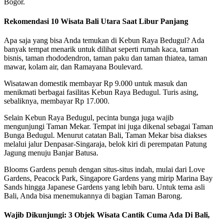
Bogor.
Rekomendasi 10 Wisata Bali Utara Saat Libur Panjang
Apa saja yang bisa Anda temukan di Kebun Raya Bedugul? Ada
banyak tempat menarik untuk dilihat seperti rumah kaca, taman
bisnis, taman rhododendron, taman paku dan taman thiatea, taman
mawar, kolam air, dan Ramayana Boulevard.
Wisatawan domestik membayar Rp 9.000 untuk masuk dan
menikmati berbagai fasilitas Kebun Raya Bedugul. Turis asing,
sebaliknya, membayar Rp 17.000.
Selain Kebun Raya Bedugul, pecinta bunga juga wajib
mengunjungi Taman Mekar. Tempat ini juga dikenal sebagai Taman
Bunga Bedugul. Menurut catatan Bali, Taman Mekar bisa diakses
melalui jalur Denpasar-Singaraja, belok kiri di perempatan Patung
Jagung menuju Banjar Batusa.
Blooms Gardens penuh dengan situs-situs indah, mulai dari Love
Gardens, Peacock Park, Singapore Gardens yang mirip Marina Bay
Sands hingga Japanese Gardens yang lebih baru. Untuk tema asli
Bali, Anda bisa menemukannya di bagian Taman Barong.
Wajib Dikunjungi: 3 Objek Wisata Cantik Cuma Ada Di Bali,