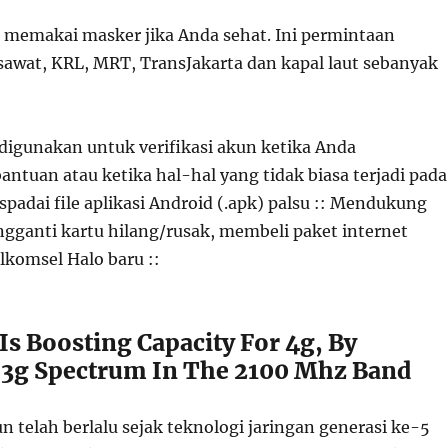
u memakai masker jika Anda sehat. Ini permintaan
esawat, KRL, MRT, TransJakarta dan kapal laut sebanyak
digunakan untuk verifikasi akun ketika Anda
tuan atau ketika hal-hal yang tidak biasa terjadi pada
padai file aplikasi Android (.apk) palsu :: Mendukung
gganti kartu hilang/rusak, membeli paket internet
lkomsel Halo baru ::
s Boosting Capacity For 4g, By
3g Spectrum In The 2100 Mhz Band
 telah berlalu sejak teknologi jaringan generasi ke-5