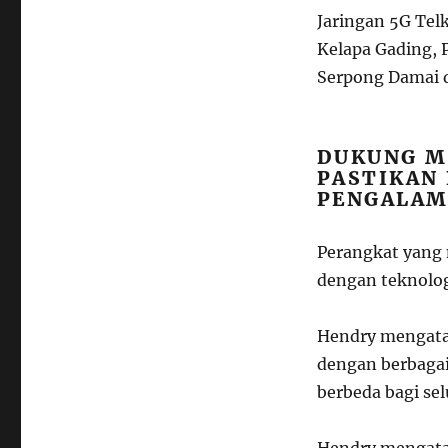
Jaringan 5G Tel
Kelapa Gading, 
Serpong Damai d
DUKUNG M
PASTIKAN
PENGALAM
Perangkat yang
dengan teknolog
Hendry mengata
dengan berbagai
berbeda bagi se