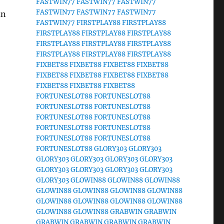
FASTWIN77
FASTWIN77
FASTWIN77
FASTWIN77
FASTWIN77
FASTWIN77
an
FASTWIN77
FIRSTPLAY88
FIRSTPLAY88
FIRSTPLAY88
FIRSTPLAY88
FIRSTPLAY88
FIRSTPLAY88
FIRSTPLAY88
FIRSTPLAY88
FIRSTPLAY88
FIRSTPLAY88
FIRSTPLAY88
FIXBET88
FIXBET88
FIXBET88
FIXBET88
FIXBET88
FIXBET88
FIXBET88
FIXBET88
FIXBET88
FIXBET88
FIXBET88
FORTUNESLOT88
FORTUNESLOT88
FORTUNESLOT88
FORTUNESLOT88
FORTUNESLOT88
FORTUNESLOT88
FORTUNESLOT88
FORTUNESLOT88
FORTUNESLOT88
FORTUNESLOT88
FORTUNESLOT88
GLORY303
GLORY303
GLORY303
GLORY303
GLORY303
GLORY303
GLORY303
GLORY303
GLORY303
GLORY303
GLORY303
GLOWIN88
GLOWIN88
GLOWIN88
GLOWIN88
GLOWIN88
GLOWIN88
GLOWIN88
GLOWIN88
GLOWIN88
GLOWIN88
GLOWIN88
GLOWIN88
GLOWIN88
GRABWIN
GRABWIN
GRABWIN
GRABWIN
GRABWIN
GRABWIN