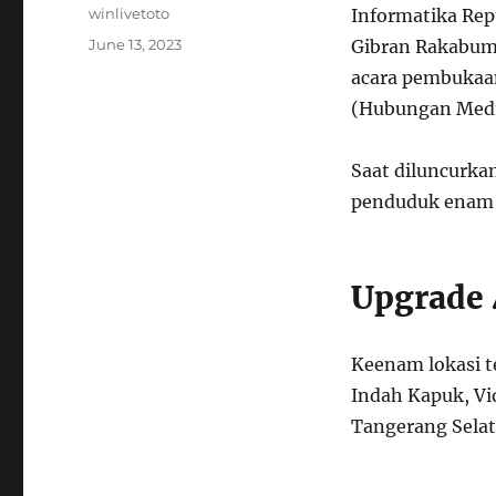
Author
winlivetoto
Informatika Rep
Posted
June 13, 2023
Gibran Rakabumi
on
acara pembukaan
(Hubungan Medi
Saat diluncurka
penduduk enam 
Upgrade 
Keenam lokasi t
Indah Kapuk, Vi
Tangerang Selat