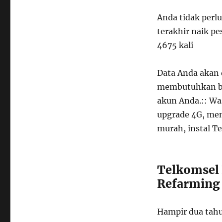
Anda tidak perl
terakhir naik p
4675 kali
Data Anda akan 
membutuhkan ban
akun Anda.:: Was
upgrade 4G, men
murah, instal Te
Telkomsel I
Refarming 
Hampir dua tahun