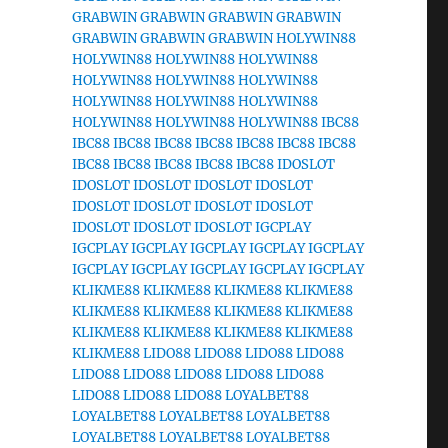
GRABWIN
GRABWIN
GRABWIN
GRABWIN
GRABWIN
GRABWIN
GRABWIN
HOLYWIN88
HOLYWIN88
HOLYWIN88
HOLYWIN88
HOLYWIN88
HOLYWIN88
HOLYWIN88
HOLYWIN88
HOLYWIN88
HOLYWIN88
HOLYWIN88
HOLYWIN88
HOLYWIN88
IBC88
IBC88
IBC88
IBC88
IBC88
IBC88
IBC88
IBC88
IBC88
IBC88
IBC88
IBC88
IBC88
IDOSLOT
IDOSLOT
IDOSLOT
IDOSLOT
IDOSLOT
IDOSLOT
IDOSLOT
IDOSLOT
IDOSLOT
IDOSLOT
IDOSLOT
IDOSLOT
IGCPLAY
IGCPLAY
IGCPLAY
IGCPLAY
IGCPLAY
IGCPLAY
IGCPLAY
IGCPLAY
IGCPLAY
IGCPLAY
IGCPLAY
KLIKME88
KLIKME88
KLIKME88
KLIKME88
KLIKME88
KLIKME88
KLIKME88
KLIKME88
KLIKME88
KLIKME88
KLIKME88
KLIKME88
KLIKME88
LIDO88
LIDO88
LIDO88
LIDO88
LIDO88
LIDO88
LIDO88
LIDO88
LIDO88
LIDO88
LIDO88
LIDO88
LOYALBET88
LOYALBET88
LOYALBET88
LOYALBET88
LOYALBET88
LOYALBET88
LOYALBET88