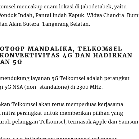
komsel mencakup enam lokasi di Jabodetabek, yaitu
Pondok Indah, Pantai Indah Kapuk, Widya Chandra, Bum
an Alam Sutera, Tangerang Selatan.
OTOGP MANDALIKA, TELKOMSEL
 KONVEKTIVITAS 4G DAN HADIRKAN
AN 5G
 mendukung layanan 5G Telkomsel adalah perangkat
i 5G NSA (non-standalone) di 2300 MHz.
kan Telkomsel akan terus memperluas kerjasama
 mitra perangkat untuk memberikan pilihan yang
luruh pelanggan Telkomsel, termasuk Apple dan Samsun