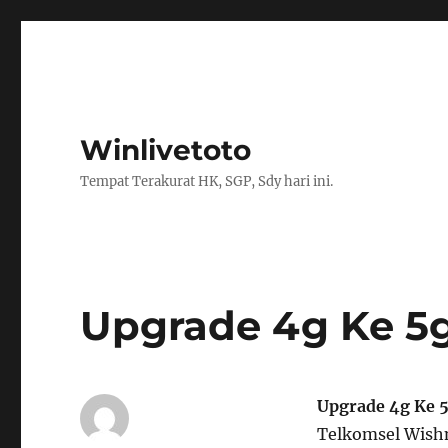
Winlivetoto
Tempat Terakurat HK, SGP, Sdy hari ini.
Upgrade 4g Ke 5
Upgrade 4g Ke 
Telkomsel Wish