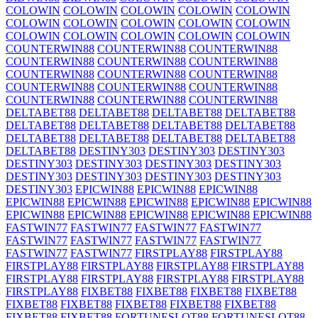
COLOWIN
COLOWIN
COLOWIN
COLOWIN
COLOWIN
COLOWIN
COLOWIN
COLOWIN
COLOWIN
COLOWIN
COLOWIN
COLOWIN
COLOWIN
COLOWIN
COLOWIN
COUNTERWIN88
COUNTERWIN88
COUNTERWIN88
COUNTERWIN88
COUNTERWIN88
COUNTERWIN88
COUNTERWIN88
COUNTERWIN88
COUNTERWIN88
COUNTERWIN88
COUNTERWIN88
COUNTERWIN88
COUNTERWIN88
COUNTERWIN88
COUNTERWIN88
DELTABET88
DELTABET88
DELTABET88
DELTABET88
DELTABET88
DELTABET88
DELTABET88
DELTABET88
DELTABET88
DELTABET88
DELTABET88
DELTABET88
DELTABET88
DESTINY303
DESTINY303
DESTINY303
DESTINY303
DESTINY303
DESTINY303
DESTINY303
DESTINY303
DESTINY303
DESTINY303
DESTINY303
DESTINY303
EPICWIN88
EPICWIN88
EPICWIN88
EPICWIN88
EPICWIN88
EPICWIN88
EPICWIN88
EPICWIN88
EPICWIN88
EPICWIN88
EPICWIN88
EPICWIN88
EPICWIN88
FASTWIN77
FASTWIN77
FASTWIN77
FASTWIN77
FASTWIN77
FASTWIN77
FASTWIN77
FASTWIN77
FASTWIN77
FASTWIN77
FIRSTPLAY88
FIRSTPLAY88
FIRSTPLAY88
FIRSTPLAY88
FIRSTPLAY88
FIRSTPLAY88
FIRSTPLAY88
FIRSTPLAY88
FIRSTPLAY88
FIRSTPLAY88
FIRSTPLAY88
FIXBET88
FIXBET88
FIXBET88
FIXBET88
FIXBET88
FIXBET88
FIXBET88
FIXBET88
FIXBET88
FIXBET88
FIXBET88
FORTUNESLOT88
FORTUNESLOT88