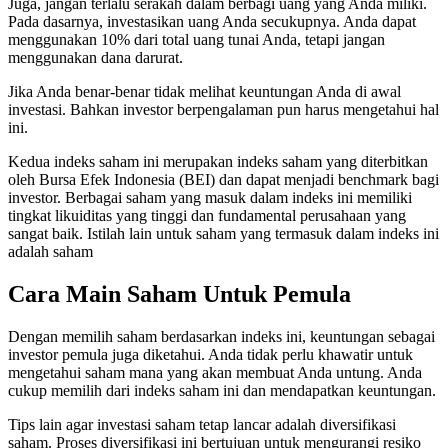
Juga, jangan terlalu serakah dalam berbagi uang yang Anda miliki.
Pada dasarnya, investasikan uang Anda secukupnya. Anda dapat
menggunakan 10% dari total uang tunai Anda, tetapi jangan
menggunakan dana darurat.
Jika Anda benar-benar tidak melihat keuntungan Anda di awal
investasi. Bahkan investor berpengalaman pun harus mengetahui hal
ini.
Kedua indeks saham ini merupakan indeks saham yang diterbitkan
oleh Bursa Efek Indonesia (BEI) dan dapat menjadi benchmark bagi
investor. Berbagai saham yang masuk dalam indeks ini memiliki
tingkat likuiditas yang tinggi dan fundamental perusahaan yang
sangat baik. Istilah lain untuk saham yang termasuk dalam indeks ini
adalah saham
Cara Main Saham Untuk Pemula
Dengan memilih saham berdasarkan indeks ini, keuntungan sebagai
investor pemula juga diketahui. Anda tidak perlu khawatir untuk
mengetahui saham mana yang akan membuat Anda untung. Anda
cukup memilih dari indeks saham ini dan mendapatkan keuntungan.
Tips lain agar investasi saham tetap lancar adalah diversifikasi
saham. Proses diversifikasi ini bertujuan untuk mengurangi resiko