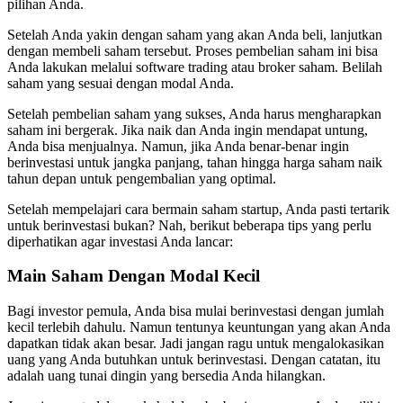
pilihan Anda.
Setelah Anda yakin dengan saham yang akan Anda beli, lanjutkan
dengan membeli saham tersebut. Proses pembelian saham ini bisa
Anda lakukan melalui software trading atau broker saham. Belilah
saham yang sesuai dengan modal Anda.
Setelah pembelian saham yang sukses, Anda harus mengharapkan
saham ini bergerak. Jika naik dan Anda ingin mendapat untung,
Anda bisa menjualnya. Namun, jika Anda benar-benar ingin
berinvestasi untuk jangka panjang, tahan hingga harga saham naik
tahun depan untuk pengembalian yang optimal.
Setelah mempelajari cara bermain saham startup, Anda pasti tertarik
untuk berinvestasi bukan? Nah, berikut beberapa tips yang perlu
diperhatikan agar investasi Anda lancar:
Main Saham Dengan Modal Kecil
Bagi investor pemula, Anda bisa mulai berinvestasi dengan jumlah
kecil terlebih dahulu. Namun tentunya keuntungan yang akan Anda
dapatkan tidak akan besar. Jadi jangan ragu untuk mengalokasikan
uang yang Anda butuhkan untuk berinvestasi. Dengan catatan, itu
adalah uang tunai dingin yang bersedia Anda hilangkan.