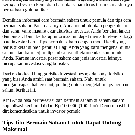
kerugian besar di kemudian hari jika saham terus turun dan akhirnya
perusahaan gulung tikar.
Demikian informasi cara bermain saham untuk pemula dan tips cara
bermain saham. Pada dasarnya, Anda membutuhkan pengetahuan
dan saran yang matang agar aktivitas investasi Anda berjalan lancar
dan lancar. Kami berharap informasi ini dapat menjadi referensi bagi
para investor baru. Tips bermain saham dengan modal kecil yang
harus diketahui oleh pemula! Bagi Anda yang baru mengenal dunia
saham atau baru terjun, tips ini sangat direkomendasikan untuk
Anda. Karena investasi pasar saham dan jenis investasi lainnya
merupakan investasi yang berisiko.
Dari risiko kecil hingga risiko investasi besar, ada banyak risiko
yang bisa Anda ambil saat bermain saham. Nah, untuk
mengantisipasi hal tersebut, penting untuk mengetahui tips bermain
saham berikut ini.
Kini Anda bisa berinvestasi dan bermain saham di saham-saham
kapitalisasi kecil mulai dari Rp 100.000 (100 ribu). Denominasi ini
direkomendasikan untuk investor pemula.
Tips Jitu Bermain Saham Untuk Dapat Untung
Maksimal