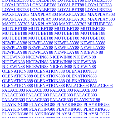
LOYALBET88
LOYALBET88
LOYALBET88
LOYALBET88
LOYALBET88
LOYALBET88
LOYALBET88
LOYALBET88
LOYALBET88
LOYALBET88
LOYALBET88
LOYALBET88
MAXPLAY303
MAXPLAY303
MAXPLAY303
MAXPLAY303
MAXPLAY303
MAXPLAY303
MAXPLAY303
MAXPLAY303
MAXPLAY303
MAXPLAY303
MAXPLAY303
MUTUBET88
MUTUBET88
MUTUBET88
MUTUBET88
MUTUBET88
MUTUBET88
MUTUBET88
MUTUBET88
MUTUBET88
MUTUBET88
MUTUBET88
MUTUBET88
MUTUBET88
NEWPLAY88
NEWPLAY88
NEWPLAY88
NEWPLAY88
NEWPLAY88
NEWPLAY88
NEWPLAY88
NEWPLAY88
NEWPLAY88
NEWPLAY88
NEWPLAY88
NICEWIN88
NICEWIN88
NICEWIN88
NICEWIN88
NICEWIN88
NICEWIN88
NICEWIN88
NICEWIN88
NICEWIN88
NICEWIN88
NICEWIN88
NICEWIN88
NICEWIN88
OLENATION888
OLENATION888
OLENATION888
OLENATION888
OLENATION888
OLENATION888
OLENATION888
OLENATION888
OLENATION888
OLENATION888
OLENATION888
PALACE303
PALACE303
PALACE303
PALACE303
PALACE303
PALACE303
PALACE303
PALACE303
PALACE303
PALACE303
PALACE303
PALACE303
PALACE303
PLAYKING88
PLAYKING88
PLAYKING88
PLAYKING88
PLAYKING88
PLAYKING88
PLAYKING88
PLAYKING88
PLAYKING88
PLAYKING88
PLAYKING88
PLAYSLOT77
PLAYSLOT77