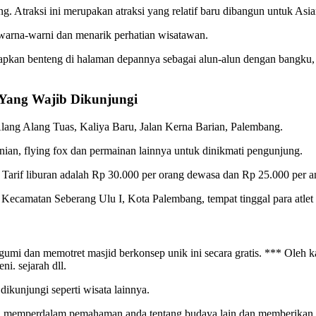
. Atraksi ini merupakan atraksi yang relatif baru dibangun untuk As
 warna-warni dan menarik perhatian wisatawan.
pkan benteng di halaman depannya sebagai alun-alun dengan bangku, 
Yang Wajib Dikunjungi
Alang Alang Tuas, Kaliya Baru, Jalan Kerna Barian, Palembang.
nian, flying fox dan permainan lainnya untuk dinikmati pengunjung.
 Tarif liburan adalah Rp 30.000 per orang dewasa dan Rp 25.000 per a
Kecamatan Seberang Ulu I, Kota Palembang, tempat tinggal para atlet 
i dan memotret masjid berkonsep unik ini secara gratis. *** Oleh ka
i. sejarah dll.
ikunjungi seperti wisata lainnya.
 memperdalam pemahaman anda tentang budaya lain dan memberikan an