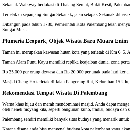
Sekanak Walkway berlokasi di Thalang Semut, Bukit Kesil, Palembang
Terletak di sepanjang Sungai Sekanak, jalan setapak Sekanak dihiasi
Dibangun pada tahun 1780, Pemerintah Kota Palembang telah menyia
Sungai Musi.
Plumeria Ecopark, Objek Wisata Baru Muara Enim 
Taman ini merupakan kawasan hutan kota yang terletak di Km 6, 5, 
Taman Alam Punti Kayu memiliki replika keajaiban dunia, zona perta
Rp 25.000 per orang dewasa dan Rp 20.000 per anak pada hari kerja.
Masjid Cheng Ho terletak di Jalan Pangerang Rat, Kelurahan 15 Ulu, 
Rekomendasi Tempat Wisata Di Palembang
Warna khas hijau dan merah mendominasi masjid. Anda dapat mengagum
oleh nenek moyang kita, seperti bangunan kuno, tradisi, budaya dan sen
Palembang sendiri memiliki banyak situs budaya yang menarik untuk d
Karena disana anda bisa mengenal budaya kota palembang yang akan