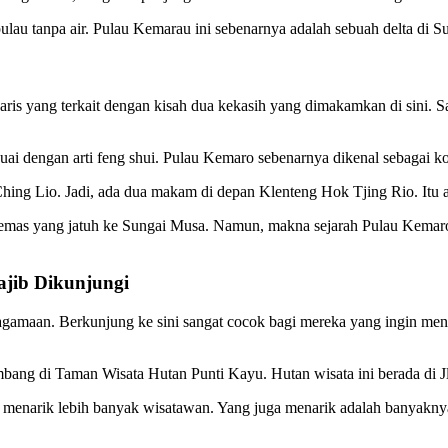
ulau tanpa air. Pulau Kemarau ini sebenarnya adalah sebuah delta di S
ndaris yang terkait dengan kisah dua kekasih yang dimakamkan di sini.
uai dengan arti feng shui. Pulau Kemaro sebenarnya dikenal sebagai 
hing Lio. Jadi, ada dua makam di depan Klenteng Hok Tjing Rio. Itu
emas yang jatuh ke Sungai Musa. Namun, makna sejarah Pulau Kemaro 
ajib Dikunjungi
keagamaan. Berkunjung ke sini sangat cocok bagi mereka yang ingin me
mbang di Taman Wisata Hutan Punti Kayu. Hutan wisata ini berada di 
k menarik lebih banyak wisatawan. Yang juga menarik adalah banyaknya 