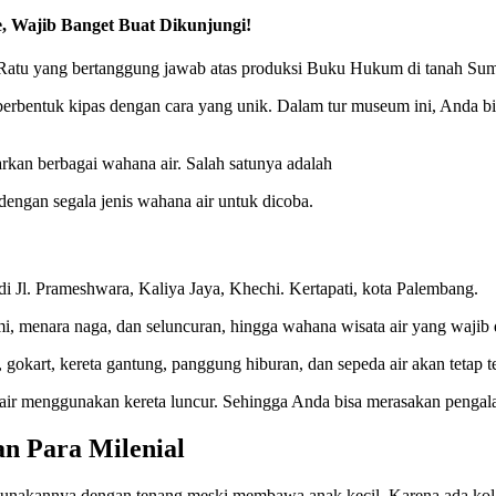
, Wajib Banget Buat Dikunjungi!
o Ratu yang bertanggung jawab atas produksi Buku Hukum di tanah Sum
berbentuk kipas dengan cara yang unik. Dalam tur museum ini, Anda bis
rkan berbagai wahana air. Salah satunya adalah
dengan segala jenis wahana air untuk dicoba.
i di Jl. Prameshwara, Kaliya Jaya, Khechi. Kertapati, kota Palembang.
nami, menara naga, dan seluncuran, hingga wahana wisata air yang wajib
, gokart, kereta gantung, panggung hiburan, dan sepeda air akan tetap te
r menggunakan kereta luncur. Sehingga Anda bisa merasakan pengalam
an Para Milenial
menggunakannya dengan tenang meski membawa anak kecil. Karena ada ko