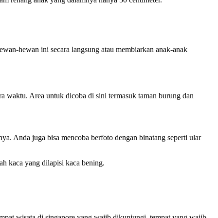
n hewan-hewan ini secara langsung atau membiarkan anak-anak
ra waktu. Area untuk dicoba di sini termasuk taman burung dan
nnya. Anda juga bisa mencoba berfoto dengan binatang seperti ular
h kaca yang dilapisi kaca bening.
mpat wisata di singapore yang wajib dikunjungi, tempat yang wajib