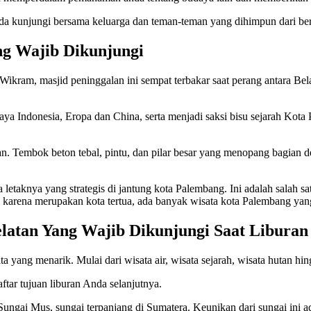
da kunjungi bersama keluarga dan teman-teman yang dihimpun dari be
g Wajib Dikunjungi
ikram, masjid peninggalan ini sempat terbakar saat perang antara B
aya Indonesia, Eropa dan China, serta menjadi saksi bisu sejarah Kot
an. Tembok beton tebal, pintu, dan pilar besar yang menopang bagian
etaknya yang strategis di jantung kota Palembang. Ini adalah salah sat
 karena merupakan kota tertua, ada banyak wisata kota Palembang yan
latan Yang Wajib Dikunjungi Saat Liburan
sata yang menarik. Mulai dari wisata air, wisata sejarah, wisata hutan h
ftar tujuan liburan Anda selanjutnya.
 Sungai Mus, sungai terpanjang di Sumatera. Keunikan dari sungai ini a