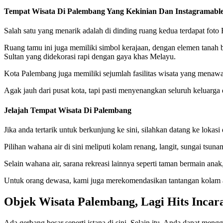
Tempat Wisata Di Palembang Yang Kekinian Dan Instagramable
Salah satu yang menarik adalah di dinding ruang kedua terdapat fot
Ruang tamu ini juga memiliki simbol kerajaan, dengan elemen tanah 
Sultan yang didekorasi rapi dengan gaya khas Melayu.
Kota Palembang juga memiliki sejumlah fasilitas wisata yang menawa
Agak jauh dari pusat kota, tapi pasti menyenangkan seluruh keluarga 
Jelajah Tempat Wisata Di Palembang
Jika anda tertarik untuk berkunjung ke sini, silahkan datang ke lokas
Pilihan wahana air di sini meliputi kolam renang, langit, sungai tsu
Selain wahana air, sarana rekreasi lainnya seperti taman bermain anak
Untuk orang dewasa, kami juga merekomendasikan tantangan kolam ai
Objek Wisata Palembang, Lagi Hits Incar
Ada gerbang besar seperti istana di sini. Selain itu, Anda dapat 