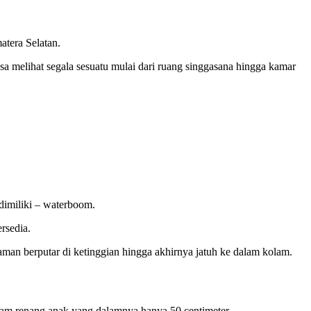
atera Selatan.
a melihat segala sesuatu mulai dari ruang singgasana hingga kamar
 dimiliki – waterboom.
rsedia.
an berputar di ketinggian hingga akhirnya jatuh ke dalam kolam.
lam renang anak yang dalamnya hanya 50 centimeter.