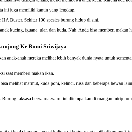
 ini juga memiliki kantin yang lengkap.
HA Buster. Sekitar 100 spesies burung hidup di sini.
nci, anak kucing, iguana, ular, dan kuda. Nah, Anda bisa memberi maka
kunjung Ke Bumi Sriwijaya
rkan anak-anak mereka melihat lebih banyak dunia nyata untuk sementa
ksi saat memberi makan ikan.
 bisa melihat marmut, kuda poni, kelinci, rusa dan beberapa hewan lai
. Burung raksasa berwarna-warni ini ditempatkan di ruangan mirip ruma
gi di kuala lumpur, tempat kuliner di bogor yang wajib dikunjungi, te