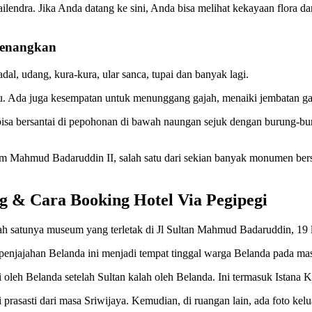
lendra. Jika Anda datang ke sini, Anda bisa melihat kekayaan flora d
yenangkan
al, udang, kura-kura, ular sanca, tupai dan banyak lagi.
seru. Ada juga kesempatan untuk menunggang gajah, menaiki jembatan ga
isa bersantai di pepohonan di bawah naungan sejuk dengan burung-buru
eum Mahmud Badaruddin II, salah satu dari sekian banyak monumen ber
 & Cara Booking Hotel Via Pegipegi
ah satunya museum yang terletak di Jl Sultan Mahmud Badaruddin, 19 ll
enjajahan Belanda ini menjadi tempat tinggal warga Belanda pada ma
leh Belanda setelah Sultan kalah oleh Belanda. Ini termasuk Istana K
asasti dari masa Sriwijaya. Kemudian, di ruangan lain, ada foto kelua