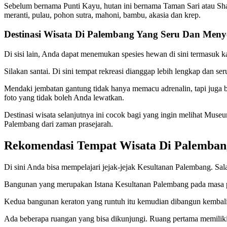
Sebelum bernama Punti Kayu, hutan ini bernama Taman Sari atau Shai
meranti, pulau, pohon sutra, mahoni, bambu, akasia dan krep.
Destinasi Wisata Di Palembang Yang Seru Dan Men
Di sisi lain, Anda dapat menemukan spesies hewan di sini termasuk kad
Silakan santai. Di sini tempat rekreasi dianggap lebih lengkap dan 
Mendaki jembatan gantung tidak hanya memacu adrenalin, tapi juga b
foto yang tidak boleh Anda lewatkan.
Destinasi wisata selanjutnya ini cocok bagi yang ingin melihat Mus
Palembang dari zaman prasejarah.
Rekomendasi Tempat Wisata Di Palembang
Di sini Anda bisa mempelajari jejak-jejak Kesultanan Palembang. Sal
Bangunan yang merupakan Istana Kesultanan Palembang pada masa p
Kedua bangunan keraton yang runtuh itu kemudian dibangun kembali o
Ada beberapa ruangan yang bisa dikunjungi. Ruang pertama memiliki pr