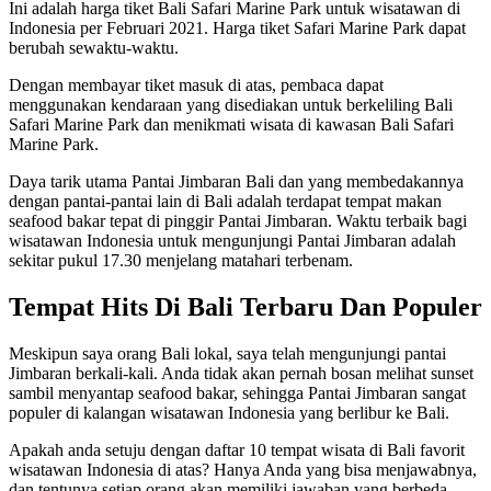
Ini adalah harga tiket Bali Safari Marine Park untuk wisatawan di
Indonesia per Februari 2021. Harga tiket Safari Marine Park dapat
berubah sewaktu-waktu.
Dengan membayar tiket masuk di atas, pembaca dapat
menggunakan kendaraan yang disediakan untuk berkeliling Bali
Safari Marine Park dan menikmati wisata di kawasan Bali Safari
Marine Park.
Daya tarik utama Pantai Jimbaran Bali dan yang membedakannya
dengan pantai-pantai lain di Bali adalah terdapat tempat makan
seafood bakar tepat di pinggir Pantai Jimbaran. Waktu terbaik bagi
wisatawan Indonesia untuk mengunjungi Pantai Jimbaran adalah
sekitar pukul 17.30 menjelang matahari terbenam.
Tempat Hits Di Bali Terbaru Dan Populer
Meskipun saya orang Bali lokal, saya telah mengunjungi pantai
Jimbaran berkali-kali. Anda tidak akan pernah bosan melihat sunset
sambil menyantap seafood bakar, sehingga Pantai Jimbaran sangat
populer di kalangan wisatawan Indonesia yang berlibur ke Bali.
Apakah anda setuju dengan daftar 10 tempat wisata di Bali favorit
wisatawan Indonesia di atas? Hanya Anda yang bisa menjawabnya,
dan tentunya setiap orang akan memiliki jawaban yang berbeda-