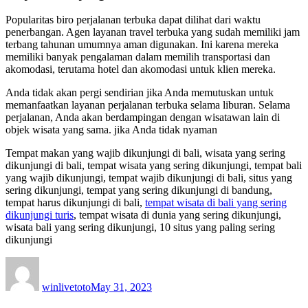
Popularitas biro perjalanan terbuka dapat dilihat dari waktu
penerbangan. Agen layanan travel terbuka yang sudah memiliki jam
terbang tahunan umumnya aman digunakan. Ini karena mereka
memiliki banyak pengalaman dalam memilih transportasi dan
akomodasi, terutama hotel dan akomodasi untuk klien mereka.
Anda tidak akan pergi sendirian jika Anda memutuskan untuk
memanfaatkan layanan perjalanan terbuka selama liburan. Selama
perjalanan, Anda akan berdampingan dengan wisatawan lain di
objek wisata yang sama. jika Anda tidak nyaman
Tempat makan yang wajib dikunjungi di bali, wisata yang sering
dikunjungi di bali, tempat wisata yang sering dikunjungi, tempat bali
yang wajib dikunjungi, tempat wajib dikunjungi di bali, situs yang
sering dikunjungi, tempat yang sering dikunjungi di bandung,
tempat harus dikunjungi di bali,
tempat wisata di bali yang sering
dikunjungi turis
, tempat wisata di dunia yang sering dikunjungi,
wisata bali yang sering dikunjungi, 10 situs yang paling sering
dikunjungi
Author
Posted
on
winlivetoto
May 31, 2023