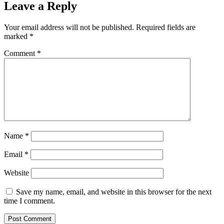
Leave a Reply
Your email address will not be published.
Required fields are
marked
*
Comment
*
Name
*
Email
*
Website
Save my name, email, and website in this browser for the next
time I comment.