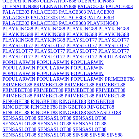
OLENATION888
OLENATION888
OLENATION888
OLENATION888
OLENATION888
PALACE303
PALACE303
PALACE303
PALACE303
PALACE303
PALACE303
PALACE303
PALACE303
PALACE303
PALACE303
PALACE303
PALACE303
PALACE303
PLAYKING88
PLAYKING88
PLAYKING88
PLAYKING88
PLAYKING88
PLAYKING88
PLAYKING88
PLAYKING88
PLAYKING88
PLAYKING88
PLAYKING88
PLAYSLOT77
PLAYSLOT77
PLAYSLOT77
PLAYSLOT77
PLAYSLOT77
PLAYSLOT77
PLAYSLOT77
PLAYSLOT77
PLAYSLOT77
PLAYSLOT77
PLAYSLOT77
PLAYSLOT77
PLAYSLOT77
POPULARWIN
POPULARWIN
POPULARWIN
POPULARWIN
POPULARWIN
POPULARWIN
POPULARWIN
POPULARWIN
POPULARWIN
POPULARWIN
POPULARWIN
POPULARWIN
POPULARWIN
PRIMEBET88
PRIMEBET88
PRIMEBET88
PRIMEBET88
PRIMEBET88
PRIMEBET88
PRIMEBET88
PRIMEBET88
PRIMEBET88
PRIMEBET88
PRIMEBET88
PRIMEBET88
PRIMEBET88
RINGBET88
RINGBET88
RINGBET88
RINGBET88
RINGBET88
RINGBET88
RINGBET88
RINGBET88
RINGBET88
RINGBET88
RINGBET88
SENSASLOT88
SENSASLOT88
SENSASLOT88
SENSASLOT88
SENSASLOT88
SENSASLOT88
SENSASLOT88
SENSASLOT88
SENSASLOT88
SENSASLOT88
SENSASLOT88
SENSASLOT88
SINS88
SINS88
SINS88