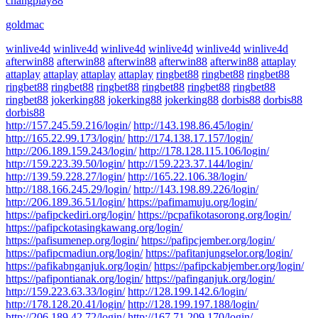
changplay88
goldmac
winlive4d
winlive4d
winlive4d
winlive4d
winlive4d
winlive4d
afterwin88
afterwin88
afterwin88
afterwin88
afterwin88
attaplay
attaplay
attaplay
attaplay
attaplay
ringbet88
ringbet88
ringbet88
ringbet88
ringbet88
ringbet88
ringbet88
ringbet88
ringbet88
ringbet88
jokerking88
jokerking88
jokerking88
dorbis88
dorbis88
dorbis88
http://157.245.59.216/login/
http://143.198.86.45/login/
http://165.22.99.173/login/
http://174.138.17.157/login/
http://206.189.159.243/login/
http://178.128.115.106/login/
http://159.223.39.50/login/
http://159.223.37.144/login/
http://139.59.228.27/login/
http://165.22.106.38/login/
http://188.166.245.29/login/
http://143.198.89.226/login/
http://206.189.36.51/login/
https://pafimamuju.org/login/
https://pafipckediri.org/login/
https://pcpafikotasorong.org/login/
https://pafipckotasingkawang.org/login/
https://pafisumenep.org/login/
https://pafipcjember.org/login/
https://pafipcmadiun.org/login/
https://pafitanjungselor.org/login/
https://pafikabnganjuk.org/login/
https://pafipckabjember.org/login/
https://pafipontianak.org/login/
https://pafinganjuk.org/login/
http://159.223.63.33/login/
http://128.199.142.6/login/
http://178.128.20.41/login/
http://128.199.197.188/login/
http://206.189.42.72/login/
http://167.71.209.170/login/