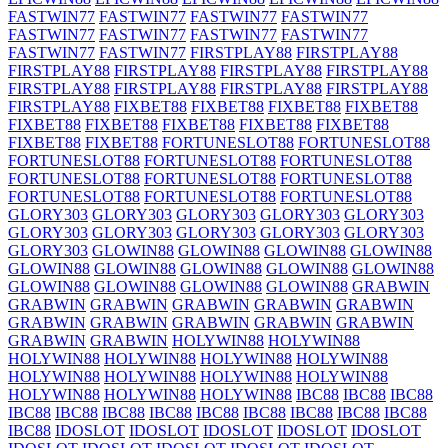
FASTWIN77
FASTWIN77
FASTWIN77
FASTWIN77
FASTWIN77
FASTWIN77
FASTWIN77
FASTWIN77
FASTWIN77
FASTWIN77
FIRSTPLAY88
FIRSTPLAY88
FIRSTPLAY88
FIRSTPLAY88
FIRSTPLAY88
FIRSTPLAY88
FIRSTPLAY88
FIRSTPLAY88
FIRSTPLAY88
FIRSTPLAY88
FIRSTPLAY88
FIXBET88
FIXBET88
FIXBET88
FIXBET88
FIXBET88
FIXBET88
FIXBET88
FIXBET88
FIXBET88
FIXBET88
FIXBET88
FORTUNESLOT88
FORTUNESLOT88
FORTUNESLOT88
FORTUNESLOT88
FORTUNESLOT88
FORTUNESLOT88
FORTUNESLOT88
FORTUNESLOT88
FORTUNESLOT88
FORTUNESLOT88
FORTUNESLOT88
GLORY303
GLORY303
GLORY303
GLORY303
GLORY303
GLORY303
GLORY303
GLORY303
GLORY303
GLORY303
GLORY303
GLOWIN88
GLOWIN88
GLOWIN88
GLOWIN88
GLOWIN88
GLOWIN88
GLOWIN88
GLOWIN88
GLOWIN88
GLOWIN88
GLOWIN88
GLOWIN88
GLOWIN88
GRABWIN
GRABWIN
GRABWIN
GRABWIN
GRABWIN
GRABWIN
GRABWIN
GRABWIN
GRABWIN
GRABWIN
GRABWIN
GRABWIN
GRABWIN
HOLYWIN88
HOLYWIN88
HOLYWIN88
HOLYWIN88
HOLYWIN88
HOLYWIN88
HOLYWIN88
HOLYWIN88
HOLYWIN88
HOLYWIN88
HOLYWIN88
HOLYWIN88
HOLYWIN88
IBC88
IBC88
IBC88
IBC88
IBC88
IBC88
IBC88
IBC88
IBC88
IBC88
IBC88
IBC88
IBC88
IDOSLOT
IDOSLOT
IDOSLOT
IDOSLOT
IDOSLOT