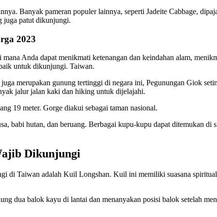
n lainnya. Banyak pameran populer lainnya, seperti Jadeite Cabbage, d
 juga patut dikunjungi.
arga 2023
i mana Anda dapat menikmati ketenangan dan keindahan alam, menikmati
baik untuk dikunjungi. Taiwan.
t juga merupakan gunung tertinggi di negara ini, Pegunungan Giok seti
ak jalur jalan kaki dan hiking untuk dijelajahi.
ang 19 meter. Gorge diakui sebagai taman nasional.
usa, babi hutan, dan beruang. Berbagai kupu-kupu dapat ditemukan di 
ajib Dikunjungi
ngi di Taiwan adalah Kuil Longshan. Kuil ini memiliki suasana spiritual
ulung dua balok kayu di lantai dan menanyakan posisi balok setela