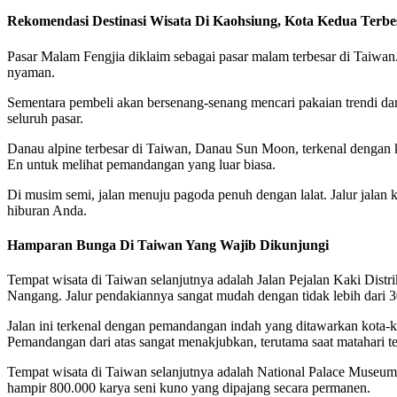
Rekomendasi Destinasi Wisata Di Kaohsiung, Kota Kedua Terbe
Pasar Malam Fengjia diklaim sebagai pasar malam terbesar di Taiwan
nyaman.
Sementara pembeli akan bersenang-senang mencari pakaian trendi dan
seluruh pasar.
Danau alpine terbesar di Taiwan, Danau Sun Moon, terkenal dengan 
En untuk melihat pemandangan yang luar biasa.
Di musim semi, jalan menuju pagoda penuh dengan lalat. Jalur jalan k
hiburan Anda.
Hamparan Bunga Di Taiwan Yang Wajib Dikunjungi
Tempat wisata di Taiwan selanjutnya adalah Jalan Pejalan Kaki Dist
Nangang. Jalur pendakiannya sangat mudah dengan tidak lebih dari 
Jalan ini terkenal dengan pemandangan indah yang ditawarkan kota-
Pemandangan dari atas sangat menakjubkan, terutama saat matahari t
Tempat wisata di Taiwan selanjutnya adalah National Palace Museum.
hampir 800.000 karya seni kuno yang dipajang secara permanen.