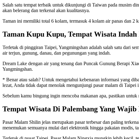
Salah satu tempat terbaik untuk dikunjungi di Taiwan pada musim ding
akan belerang dan terkenal akan kualitasnya.
Taman ini memiliki total 6 kolam, termasuk 4 kolam air panas dan 2 
Taman Kupu Kupu, Tempat Wisata Indah 
Terletak di pinggiran Taipei, Yangmingshan adalah salah satu dari s
air terjun, gunung, danau, dan pegunungan yang indah.
Dream Lake dengan air yang tenang dan Puncak Gunung Berapi Xiaoyou
Yangmingshan.
* Benar atau salah? Untuk mengetahui kebenaran informasi yang di
lezat, Anda tidak dapat menolak mengunjungi pasar malam di Taipei i
Sebelum kamu bingung ingin mencoba makanan apa, pastikan untuk m
Tempat Wisata Di Palembang Yang Wajib 
Pasar Malam Shilin jelas merupakan pasar terbesar dan paling terkena
menemukan semuanya mulai dari elektronik hingga pakaian modis, tas,
Terletak di pusat Taipei, Pasar Malam Ningxia mungkin lebih kecil, t