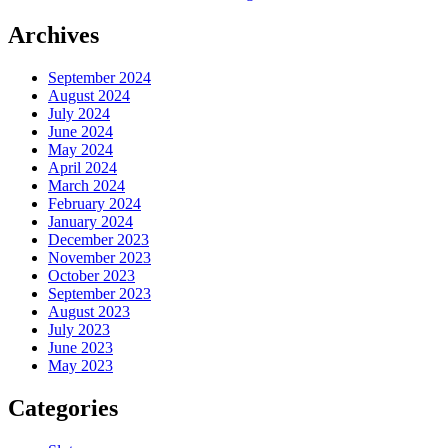
navigation
post:
Archives
September 2024
August 2024
July 2024
June 2024
May 2024
April 2024
March 2024
February 2024
January 2024
December 2023
November 2023
October 2023
September 2023
August 2023
July 2023
June 2023
May 2023
Categories