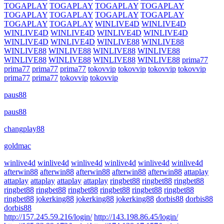
TOGAPLAY
TOGAPLAY
TOGAPLAY
TOGAPLAY
TOGAPLAY
TOGAPLAY
TOGAPLAY
TOGAPLAY
TOGAPLAY
TOGAPLAY
WINLIVE4D
WINLIVE4D
WINLIVE4D
WINLIVE4D
WINLIVE4D
WINLIVE4D
WINLIVE4D
WINLIVE4D
WINLIVE88
WINLIVE88
WINLIVE88
WINLIVE88
WINLIVE88
WINLIVE88
WINLIVE88
WINLIVE88
WINLIVE88
WINLIVE88
prima77
prima77
prima77
prima77
tokovvip
tokovvip
tokovvip
tokovvip
prima77
prima77
tokovvip
tokovvip
paus88
paus88
changplay88
goldmac
winlive4d
winlive4d
winlive4d
winlive4d
winlive4d
winlive4d
afterwin88
afterwin88
afterwin88
afterwin88
afterwin88
attaplay
attaplay
attaplay
attaplay
attaplay
ringbet88
ringbet88
ringbet88
ringbet88
ringbet88
ringbet88
ringbet88
ringbet88
ringbet88
ringbet88
jokerking88
jokerking88
jokerking88
dorbis88
dorbis88
dorbis88
http://157.245.59.216/login/
http://143.198.86.45/login/