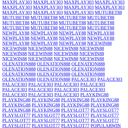
MAXPLAY303
MAXPLAY303
MAXPLAY303
MAXPLAY303
MAXPLAY303
MAXPLAY303
MAXPLAY303
MAXPLAY303
MAXPLAY303
MAXPLAY303
MAXPLAY303
MUTUBET88
MUTUBET88
MUTUBET88
MUTUBET88
MUTUBET88
MUTUBET88
MUTUBET88
MUTUBET88
MUTUBET88
MUTUBET88
MUTUBET88
MUTUBET88
MUTUBET88
NEWPLAY88
NEWPLAY88
NEWPLAY88
NEWPLAY88
NEWPLAY88
NEWPLAY88
NEWPLAY88
NEWPLAY88
NEWPLAY88
NEWPLAY88
NEWPLAY88
NICEWIN88
NICEWIN88
NICEWIN88
NICEWIN88
NICEWIN88
NICEWIN88
NICEWIN88
NICEWIN88
NICEWIN88
NICEWIN88
NICEWIN88
NICEWIN88
NICEWIN88
OLENATION888
OLENATION888
OLENATION888
OLENATION888
OLENATION888
OLENATION888
OLENATION888
OLENATION888
OLENATION888
OLENATION888
OLENATION888
PALACE303
PALACE303
PALACE303
PALACE303
PALACE303
PALACE303
PALACE303
PALACE303
PALACE303
PALACE303
PALACE303
PALACE303
PALACE303
PLAYKING88
PLAYKING88
PLAYKING88
PLAYKING88
PLAYKING88
PLAYKING88
PLAYKING88
PLAYKING88
PLAYKING88
PLAYKING88
PLAYKING88
PLAYSLOT77
PLAYSLOT77
PLAYSLOT77
PLAYSLOT77
PLAYSLOT77
PLAYSLOT77
PLAYSLOT77
PLAYSLOT77
PLAYSLOT77
PLAYSLOT77
PLAYSLOT77
PLAYSLOT77
PLAYSLOT77
POPULARWIN