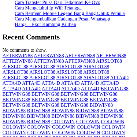
Cara Transfer Pulsa Dari Telkomsel Ke Ovo
Cara Mengetahui Ip Wifi Tetangga
Cara Bermain Mobile Legend Bang Bang Untuk Pemula
Cara Mengembalikan Cadangan Pesan Whatsapp
Harga 1 Ekor Kambing Kurban
Recent Comments
No comments to show.
AFTERWIN88
AFTERWIN88
AFTERWIN88
AFTERWIN88
AFTERWIN88
AFTERWIN88
AFTERWIN88
AIRSLOT88
AIRSLOT88
AIRSLOT88
AIRSLOT88
AIRSLOT88
AIRSLOT88
AIRSLOT88
AIRSLOT88
AIRSLOT88
AIRSLOT88
AIRSLOT88
AIRSLOT88
AIRSLOT88
ATTA4D
ATTA4D
ATTA4D
ATTA4D
ATTA4D
ATTA4D
ATTA4D
ATTA4D
ATTA4D
ATTA4D
ATTA4D
ATTA4D
BETWING88
BETWING88
BETWING88
BETWING88
BETWING88
BETWING88
BETWING88
BETWING88
BETWING88
BETWING88
BETWING88
BETWING88
BIDWIN88
BIDWIN88
BIDWIN88
BIDWIN88
BIDWIN88
BIDWIN88
BIDWIN88
BIDWIN88
BIDWIN88
BIDWIN88
BIDWIN88
BIDWIN88
BIDWIN88
COLOWIN
COLOWIN
COLOWIN
COLOWIN
COLOWIN
COLOWIN
COLOWIN
COLOWIN
COLOWIN
COLOWIN
COLOWIN
COLOWIN
COLOWIN