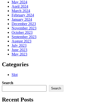
May 2024
April 2024
March 2024
February 2024
January 2024
December 2023
November 2023
October 2023
September 2023
August 2023
July 2023
June 2023
May 2023
Categories
Slot
Search
Search
Recent Posts