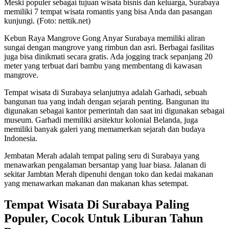
Meski populer sebagai tujuan wisata bisnis dan keluarga, Surabaya
memiliki 7 tempat wisata romantis yang bisa Anda dan pasangan
kunjungi. (Foto: nettik.net)
Kebun Raya Mangrove Gong Anyar Surabaya memiliki aliran
sungai dengan mangrove yang rimbun dan asri. Berbagai fasilitas
juga bisa dinikmati secara gratis. Ada jogging track sepanjang 20
meter yang terbuat dari bambu yang membentang di kawasan
mangrove.
Tempat wisata di Surabaya selanjutnya adalah Garhadi, sebuah
bangunan tua yang indah dengan sejarah penting. Bangunan itu
digunakan sebagai kantor pemerintah dan saat ini digunakan sebagai
museum. Garhadi memiliki arsitektur kolonial Belanda, juga
memiliki banyak galeri yang memamerkan sejarah dan budaya
Indonesia.
Jembatan Merah adalah tempat paling seru di Surabaya yang
menawarkan pengalaman bersantap yang luar biasa. Jalanan di
sekitar Jambtan Merah dipenuhi dengan toko dan kedai makanan
yang menawarkan makanan dan makanan khas setempat.
Tempat Wisata Di Surabaya Paling
Populer, Cocok Untuk Liburan Tahun