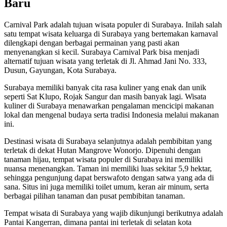
Baru
Carnival Park adalah tujuan wisata populer di Surabaya. Inilah salah
satu tempat wisata keluarga di Surabaya yang bertemakan karnaval
dilengkapi dengan berbagai permainan yang pasti akan
menyenangkan si kecil. Surabaya Carnival Park bisa menjadi
alternatif tujuan wisata yang terletak di Jl. Ahmad Jani No. 333,
Dusun, Gayungan, Kota Surabaya.
Surabaya memiliki banyak cita rasa kuliner yang enak dan unik
seperti Sat Klupo, Rojak Sangur dan masih banyak lagi. Wisata
kuliner di Surabaya menawarkan pengalaman mencicipi makanan
lokal dan mengenal budaya serta tradisi Indonesia melalui makanan
ini.
Destinasi wisata di Surabaya selanjutnya adalah pembibitan yang
terletak di dekat Hutan Mangrove Wonorjo. Dipenuhi dengan
tanaman hijau, tempat wisata populer di Surabaya ini memiliki
nuansa menenangkan. Taman ini memiliki luas sekitar 5,9 hektar,
sehingga pengunjung dapat berswafoto dengan satwa yang ada di
sana. Situs ini juga memiliki toilet umum, keran air minum, serta
berbagai pilihan tanaman dan pusat pembibitan tanaman.
Tempat wisata di Surabaya yang wajib dikunjungi berikutnya adalah
Pantai Kangerran, dimana pantai ini terletak di selatan kota