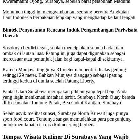
Kwaramatim Ojong, Surabaya, sebelah barat pelabuhan Madurai.
Monumen tinggi ini menggambarkan seorang perwira Angkatan
Laut Indonesia berpakaian lengkap yang menghadap ke laut tengah.
Bimtek Penyusunan Rencana Induk Pengembangan Pariwisata
Daerah
Sosoknya berdiri tegak, seolah menciptakan semua badai dan
ombak di lautan luas. Patung ini juga dapat digunakan sebagai
mercusuar atau penunjuk jalan bagi kapal-kapal di sekitarnya.
Karena Munjaya tingginya 31 meter dan berdiri di atas gedung
setinggi 29 meter. Bahkan Munjaya dianggap sebagai patung
tertinggi kedua di dunia setelah Patung Liberty.
Pantai Utara Surabaya merupakan pilihan yang tepat bagi Anda
yang ingin menikmati matahari terbit. Surabaya North Quay berada
di Kecamatan Tanjung Perak, Bea Cukai Kantjan, Surabaya.
Selain asyik melihat sunset, Surabaya North Kuwait juga punya
sport food court. Tentunya sangat memudahkan para pengunjung
untuk menikmati cita rasa kuliner yang berbeda
Tempat Wisata Kuliner Di Surabaya Yang Wajib