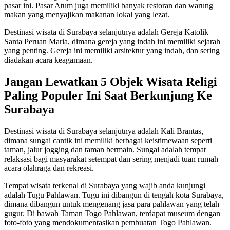
pasar ini. Pasar Atum juga memiliki banyak restoran dan warung
makan yang menyajikan makanan lokal yang lezat.
Destinasi wisata di Surabaya selanjutnya adalah Gereja Katolik
Santa Peruan Maria, dimana gereja yang indah ini memiliki sejarah
yang penting. Gereja ini memiliki arsitektur yang indah, dan sering
diadakan acara keagamaan.
Jangan Lewatkan 5 Objek Wisata Religi
Paling Populer Ini Saat Berkunjung Ke
Surabaya
Destinasi wisata di Surabaya selanjutnya adalah Kali Brantas,
dimana sungai cantik ini memiliki berbagai keistimewaan seperti
taman, jalur jogging dan taman bermain. Sungai adalah tempat
relaksasi bagi masyarakat setempat dan sering menjadi tuan rumah
acara olahraga dan rekreasi.
Tempat wisata terkenal di Surabaya yang wajib anda kunjungi
adalah Tugu Pahlawan. Tugu ini dibangun di tengah kota Surabaya,
dimana dibangun untuk mengenang jasa para pahlawan yang telah
gugur. Di bawah Taman Togo Pahlawan, terdapat museum dengan
foto-foto yang mendokumentasikan pembuatan Togo Pahlawan.