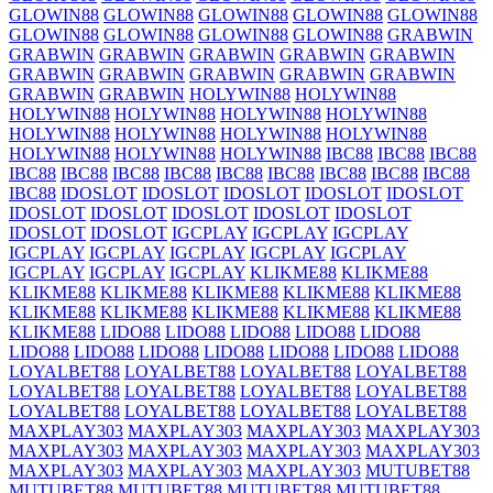
GLOWIN88
GLOWIN88
GLOWIN88
GLOWIN88
GLOWIN88
GLOWIN88
GLOWIN88
GLOWIN88
GLOWIN88
GRABWIN
GRABWIN
GRABWIN
GRABWIN
GRABWIN
GRABWIN
GRABWIN
GRABWIN
GRABWIN
GRABWIN
GRABWIN
GRABWIN
GRABWIN
HOLYWIN88
HOLYWIN88
HOLYWIN88
HOLYWIN88
HOLYWIN88
HOLYWIN88
HOLYWIN88
HOLYWIN88
HOLYWIN88
HOLYWIN88
HOLYWIN88
HOLYWIN88
HOLYWIN88
IBC88
IBC88
IBC88
IBC88
IBC88
IBC88
IBC88
IBC88
IBC88
IBC88
IBC88
IBC88
IBC88
IDOSLOT
IDOSLOT
IDOSLOT
IDOSLOT
IDOSLOT
IDOSLOT
IDOSLOT
IDOSLOT
IDOSLOT
IDOSLOT
IDOSLOT
IDOSLOT
IGCPLAY
IGCPLAY
IGCPLAY
IGCPLAY
IGCPLAY
IGCPLAY
IGCPLAY
IGCPLAY
IGCPLAY
IGCPLAY
IGCPLAY
KLIKME88
KLIKME88
KLIKME88
KLIKME88
KLIKME88
KLIKME88
KLIKME88
KLIKME88
KLIKME88
KLIKME88
KLIKME88
KLIKME88
KLIKME88
LIDO88
LIDO88
LIDO88
LIDO88
LIDO88
LIDO88
LIDO88
LIDO88
LIDO88
LIDO88
LIDO88
LIDO88
LOYALBET88
LOYALBET88
LOYALBET88
LOYALBET88
LOYALBET88
LOYALBET88
LOYALBET88
LOYALBET88
LOYALBET88
LOYALBET88
LOYALBET88
LOYALBET88
MAXPLAY303
MAXPLAY303
MAXPLAY303
MAXPLAY303
MAXPLAY303
MAXPLAY303
MAXPLAY303
MAXPLAY303
MAXPLAY303
MAXPLAY303
MAXPLAY303
MUTUBET88
MUTUBET88
MUTUBET88
MUTUBET88
MUTUBET88