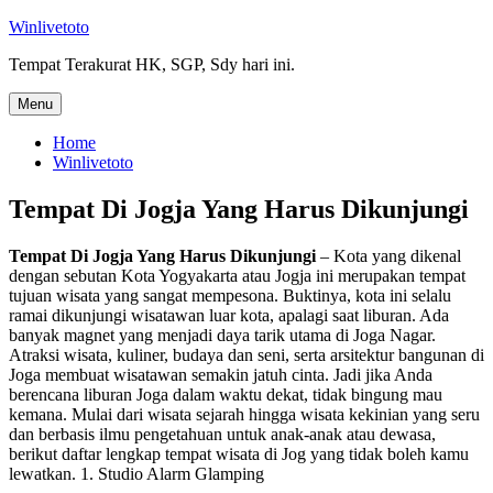
Skip
Winlivetoto
to
Tempat Terakurat HK, SGP, Sdy hari ini.
content
Menu
Home
Winlivetoto
Tempat Di Jogja Yang Harus Dikunjungi
Tempat Di Jogja Yang Harus Dikunjungi
– Kota yang dikenal
dengan sebutan Kota Yogyakarta atau Jogja ini merupakan tempat
tujuan wisata yang sangat mempesona. Buktinya, kota ini selalu
ramai dikunjungi wisatawan luar kota, apalagi saat liburan. Ada
banyak magnet yang menjadi daya tarik utama di Joga Nagar.
Atraksi wisata, kuliner, budaya dan seni, serta arsitektur bangunan di
Joga membuat wisatawan semakin jatuh cinta. Jadi jika Anda
berencana liburan Joga dalam waktu dekat, tidak bingung mau
kemana. Mulai dari wisata sejarah hingga wisata kekinian yang seru
dan berbasis ilmu pengetahuan untuk anak-anak atau dewasa,
berikut daftar lengkap tempat wisata di Jog yang tidak boleh kamu
lewatkan. 1. Studio Alarm Glamping