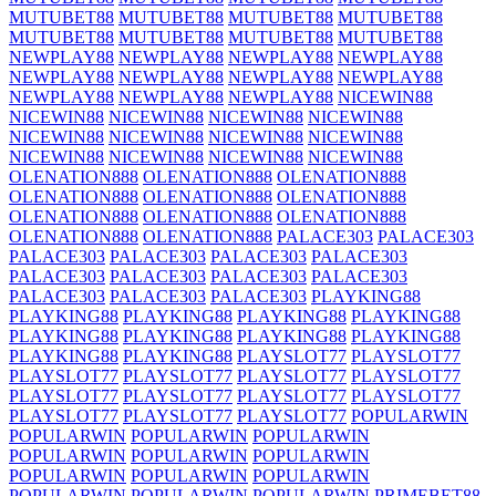
MUTUBET88
MUTUBET88
MUTUBET88
MUTUBET88
MUTUBET88
MUTUBET88
MUTUBET88
MUTUBET88
NEWPLAY88
NEWPLAY88
NEWPLAY88
NEWPLAY88
NEWPLAY88
NEWPLAY88
NEWPLAY88
NEWPLAY88
NEWPLAY88
NEWPLAY88
NEWPLAY88
NICEWIN88
NICEWIN88
NICEWIN88
NICEWIN88
NICEWIN88
NICEWIN88
NICEWIN88
NICEWIN88
NICEWIN88
NICEWIN88
NICEWIN88
NICEWIN88
NICEWIN88
OLENATION888
OLENATION888
OLENATION888
OLENATION888
OLENATION888
OLENATION888
OLENATION888
OLENATION888
OLENATION888
OLENATION888
OLENATION888
PALACE303
PALACE303
PALACE303
PALACE303
PALACE303
PALACE303
PALACE303
PALACE303
PALACE303
PALACE303
PALACE303
PALACE303
PALACE303
PLAYKING88
PLAYKING88
PLAYKING88
PLAYKING88
PLAYKING88
PLAYKING88
PLAYKING88
PLAYKING88
PLAYKING88
PLAYKING88
PLAYKING88
PLAYSLOT77
PLAYSLOT77
PLAYSLOT77
PLAYSLOT77
PLAYSLOT77
PLAYSLOT77
PLAYSLOT77
PLAYSLOT77
PLAYSLOT77
PLAYSLOT77
PLAYSLOT77
PLAYSLOT77
PLAYSLOT77
POPULARWIN
POPULARWIN
POPULARWIN
POPULARWIN
POPULARWIN
POPULARWIN
POPULARWIN
POPULARWIN
POPULARWIN
POPULARWIN
POPULARWIN
POPULARWIN
POPULARWIN
PRIMEBET88