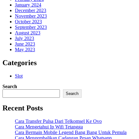
January 2024
December 2023
November 2023
October 2023
September 2023
August 2023
July 2023
June 2023
May 2023
Categories
Slot
Search
Search
Recent Posts
Cara Transfer Pulsa Dari Telkomsel Ke Ovo
Cara Mengetahui Ip Wifi Tetangga
Cara Bermain Mobile Legend Bang Bang Untuk Pemula
Cara Mengembalikan Cadangan Pesan Whatsapp