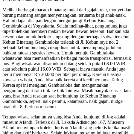
Melihat berbagai macam binatang mulai dari gajah, ular, monyet dan
burung memang sangat menyenangkan, terutama bagi anak-anak.
Hal ini dapat dicapai dengan mengunjungi Kebun Binatang
Gembiraloka di Yogyakarta. Selain melihat-lihat, pengunjung juga
diperbolehkan memberi makan hewan-hewan tersebut. Bahkan ada
kesempatan untuk berfoto langsung dengan berbagai satwa tersebut.
Kebun Binatang Gembiraloka terletak di Jl. Kebun raya no. 2.
Sebuah kebun binatang cukup luas untuk menampung puluhan
bahkan ratusan spesies hewan. Untuk menuju Gambiraloka,
wisatawan bisa memanfaatkan berbagai moda transportasi, termasuk
bus. Bagi wisatawan disarankan datang setelah pukul 08.00 WIB
atau sebelum pukul 16.00 WIB. Sebagai biaya masuk, Anda juga
perlu membayar Rp 30.000 per tiket per orang. Karena luasnya
kawasan wisata, Anda bisa naik kereta api kecil bernama Taring.
Kereta api ini mengitari Gambiraloka dan mengantarkan
pengunjung dari satu titik ke titik lainnya. Masih banyak sensasi lain
yang bisa Anda rasakan saat berkunjung ke Kebun Binatang
Gambiraloka, seperti naik perahu, katamaran, naik gajah, nudge
boat, dll. 8. Perluas museum
Tempat wisata selanjutnya yang bisa Anda kunjungi di Jog adalah
museum Afandi. Terletak di Jl. Laksda Adisucipto 167, Museum
Afandi menyimpan koleksi lukisan Afandi sang pelukis ketika masih
hidup dan aktif berkarya. Selain lukisan, museum ini juga memiliki