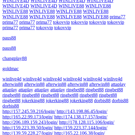
WINLIVE4D
WINLIVE4D
WINLIVE4D
WINLIVE4D
WINLIVE4D
WINLIVE4D
WINLIVE88
WINLIVE88
WINLIVE88
WINLIVE88
WINLIVE88
WINLIVE88
WINLIVE88
WINLIVE88
WINLIVE88
WINLIVE88
prima77
prima77
prima77
prima77
tokovvip
tokovvip
tokovvip
tokovvip
prima77
prima77
tokovvip
tokovvip
paus88
paus88
changplay88
goldmac
winlive4d
winlive4d
winlive4d
winlive4d
winlive4d
winlive4d
afterwin88
afterwin88
afterwin88
afterwin88
afterwin88
attaplay
attaplay
attaplay
attaplay
attaplay
ringbet88
ringbet88
ringbet88
ringbet88
ringbet88
ringbet88
ringbet88
ringbet88
ringbet88
ringbet88
jokerking88
jokerking88
jokerking88
dorbis88
dorbis88
dorbis88
http://157.245.59.216/login/
http://143.198.86.45/login/
http://165.22.99.173/login/
http://174.138.17.157/login/
http://206.189.159.243/login/
http://178.128.115.106/login/
http://159.223.39.50/login/
http://159.223.37.144/login/
http://139.59.228.27/login/
http://165.22.106.38/login/