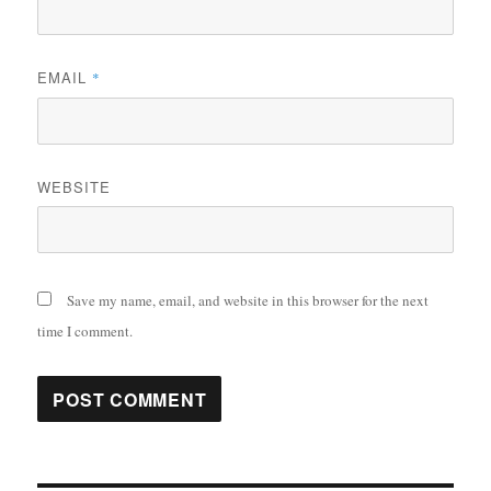
EMAIL
*
WEBSITE
Save my name, email, and website in this browser for the next
time I comment.