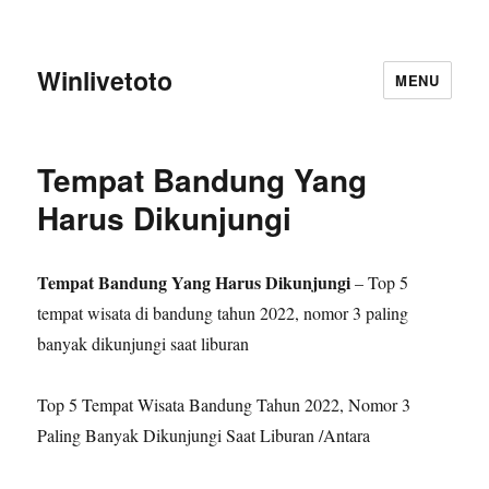
Winlivetoto
MENU
Tempat Bandung Yang
Harus Dikunjungi
Tempat Bandung Yang Harus Dikunjungi
– Top 5
tempat wisata di bandung tahun 2022, nomor 3 paling
banyak dikunjungi saat liburan
Top 5 Tempat Wisata Bandung Tahun 2022, Nomor 3
Paling Banyak Dikunjungi Saat Liburan /Antara