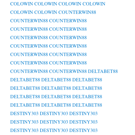
COLOWIN
COLOWIN
COLOWIN
COLOWIN
COLOWIN
COLOWIN
COUNTERWIN88
COUNTERWIN88
COUNTERWIN88
COUNTERWIN88
COUNTERWIN88
COUNTERWIN88
COUNTERWIN88
COUNTERWIN88
COUNTERWIN88
COUNTERWIN88
COUNTERWIN88
COUNTERWIN88
COUNTERWIN88
COUNTERWIN88
COUNTERWIN88
DELTABET88
DELTABET88
DELTABET88
DELTABET88
DELTABET88
DELTABET88
DELTABET88
DELTABET88
DELTABET88
DELTABET88
DELTABET88
DELTABET88
DELTABET88
DESTINY303
DESTINY303
DESTINY303
DESTINY303
DESTINY303
DESTINY303
DESTINY303
DESTINY303
DESTINY303