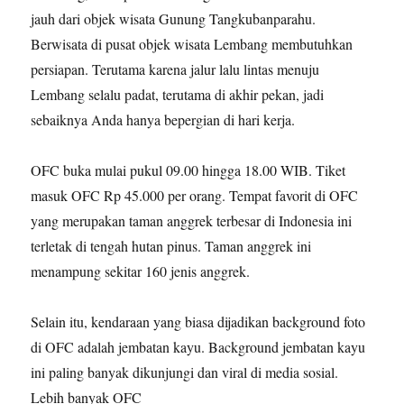
jauh dari objek wisata Gunung Tangkubanparahu.
Berwisata di pusat objek wisata Lembang membutuhkan
persiapan. Terutama karena jalur lalu lintas menuju
Lembang selalu padat, terutama di akhir pekan, jadi
sebaiknya Anda hanya bepergian di hari kerja.
OFC buka mulai pukul 09.00 hingga 18.00 WIB. Tiket
masuk OFC Rp 45.000 per orang. Tempat favorit di OFC
yang merupakan taman anggrek terbesar di Indonesia ini
terletak di tengah hutan pinus. Taman anggrek ini
menampung sekitar 160 jenis anggrek.
Selain itu, kendaraan yang biasa dijadikan background foto
di OFC adalah jembatan kayu. Background jembatan kayu
ini paling banyak dikunjungi dan viral di media sosial.
Lebih banyak OFC