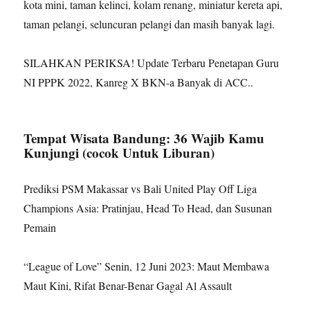
kota mini, taman kelinci, kolam renang, miniatur kereta api,
taman pelangi, seluncuran pelangi dan masih banyak lagi.
SILAHKAN PERIKSA! Update Terbaru Penetapan Guru
NI PPPK 2022, Kanreg X BKN-a Banyak di ACC..
Tempat Wisata Bandung: 36 Wajib Kamu
Kunjungi (cocok Untuk Liburan)
Prediksi PSM Makassar vs Bali United Play Off Liga
Champions Asia: Pratinjau, Head To Head, dan Susunan
Pemain
“League of Love” Senin, 12 Juni 2023: Maut Membawa
Maut Kini, Rifat Benar-Benar Gagal Al Assault