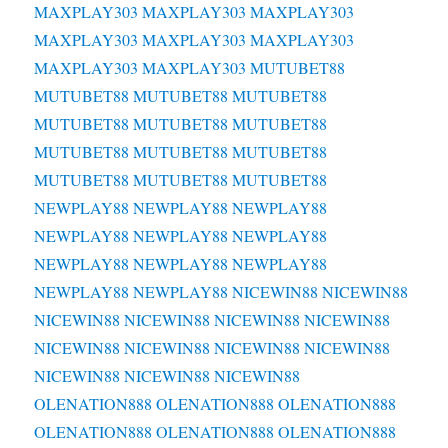
MAXPLAY303
MAXPLAY303
MAXPLAY303
MAXPLAY303
MAXPLAY303
MAXPLAY303
MAXPLAY303
MAXPLAY303
MUTUBET88
MUTUBET88
MUTUBET88
MUTUBET88
MUTUBET88
MUTUBET88
MUTUBET88
MUTUBET88
MUTUBET88
MUTUBET88
MUTUBET88
MUTUBET88
MUTUBET88
NEWPLAY88
NEWPLAY88
NEWPLAY88
NEWPLAY88
NEWPLAY88
NEWPLAY88
NEWPLAY88
NEWPLAY88
NEWPLAY88
NEWPLAY88
NEWPLAY88
NICEWIN88
NICEWIN88
NICEWIN88
NICEWIN88
NICEWIN88
NICEWIN88
NICEWIN88
NICEWIN88
NICEWIN88
NICEWIN88
NICEWIN88
NICEWIN88
NICEWIN88
OLENATION888
OLENATION888
OLENATION888
OLENATION888
OLENATION888
OLENATION888