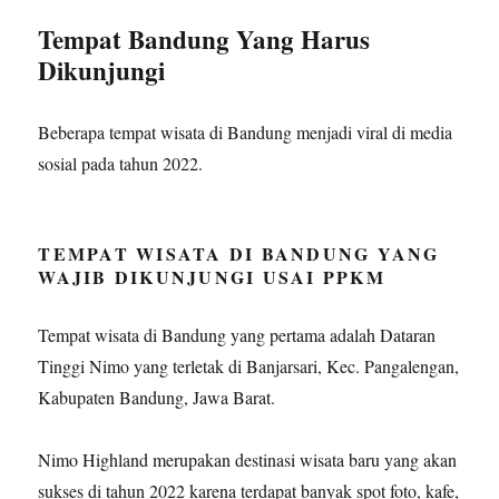
Tempat Bandung Yang Harus
Dikunjungi
Beberapa tempat wisata di Bandung menjadi viral di media
sosial pada tahun 2022.
TEMPAT WISATA DI BANDUNG YANG
WAJIB DIKUNJUNGI USAI PPKM
Tempat wisata di Bandung yang pertama adalah Dataran
Tinggi Nimo yang terletak di Banjarsari, Kec. Pangalengan,
Kabupaten Bandung, Jawa Barat.
Nimo Highland merupakan destinasi wisata baru yang akan
sukses di tahun 2022 karena terdapat banyak spot foto, kafe,