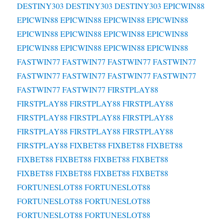
DESTINY303
DESTINY303
DESTINY303
EPICWIN88
EPICWIN88
EPICWIN88
EPICWIN88
EPICWIN88
EPICWIN88
EPICWIN88
EPICWIN88
EPICWIN88
EPICWIN88
EPICWIN88
EPICWIN88
EPICWIN88
FASTWIN77
FASTWIN77
FASTWIN77
FASTWIN77
FASTWIN77
FASTWIN77
FASTWIN77
FASTWIN77
FASTWIN77
FASTWIN77
FIRSTPLAY88
FIRSTPLAY88
FIRSTPLAY88
FIRSTPLAY88
FIRSTPLAY88
FIRSTPLAY88
FIRSTPLAY88
FIRSTPLAY88
FIRSTPLAY88
FIRSTPLAY88
FIRSTPLAY88
FIXBET88
FIXBET88
FIXBET88
FIXBET88
FIXBET88
FIXBET88
FIXBET88
FIXBET88
FIXBET88
FIXBET88
FIXBET88
FORTUNESLOT88
FORTUNESLOT88
FORTUNESLOT88
FORTUNESLOT88
FORTUNESLOT88
FORTUNESLOT88