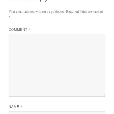
Your email address will not be published.
Required fields are marked
*
COMMENT
*
NAME
*