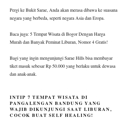
Pergi ke Bukit Sarae, Anda akan merasa dibawa ke suasana
negara yang berbeda, seperti negara Asia dan Eropa.
Baca juga: 5 Tempat Wisata di Bogor Dengan Harga
Murah dan Banyak Peminat Liburan, Nomor 4 Gratis!
Bagi yang ingin mengunjungi Sarae Hills bisa membayar
tiket masuk sebesar Rp 50.000 yang berlaku untuk dewasa
dan anak-anak.
INTIP 7 TEMPAT WISATA DI
PANGALENGAN BANDUNG YANG
WAJIB DIKUNJUNGI SAAT LIBURAN,
COCOK BUAT SELF HEALING!