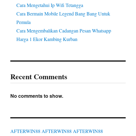
Cara Mengetahui Ip Wifi Tetangga
Cara Bermain Mobile Legend Bang Bang Untuk
Pemula
Cara Mengembalikan Cadangan Pesan Whatsapp
Harga 1 Ekor Kambing Kurban
Recent Comments
No comments to show.
AFTERWIN88
AFTERWIN88
AFTERWIN88