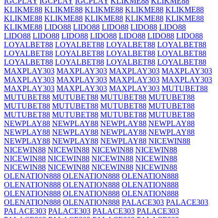
IGCPLAY
IGCPLAY
IGCPLAY
KLIKME88
KLIKME88
KLIKME88
KLIKME88
KLIKME88
KLIKME88
KLIKME88
KLIKME88
KLIKME88
KLIKME88
KLIKME88
KLIKME88
KLIKME88
LIDO88
LIDO88
LIDO88
LIDO88
LIDO88
LIDO88
LIDO88
LIDO88
LIDO88
LIDO88
LIDO88
LIDO88
LOYALBET88
LOYALBET88
LOYALBET88
LOYALBET88
LOYALBET88
LOYALBET88
LOYALBET88
LOYALBET88
LOYALBET88
LOYALBET88
LOYALBET88
LOYALBET88
MAXPLAY303
MAXPLAY303
MAXPLAY303
MAXPLAY303
MAXPLAY303
MAXPLAY303
MAXPLAY303
MAXPLAY303
MAXPLAY303
MAXPLAY303
MAXPLAY303
MUTUBET88
MUTUBET88
MUTUBET88
MUTUBET88
MUTUBET88
MUTUBET88
MUTUBET88
MUTUBET88
MUTUBET88
MUTUBET88
MUTUBET88
MUTUBET88
MUTUBET88
NEWPLAY88
NEWPLAY88
NEWPLAY88
NEWPLAY88
NEWPLAY88
NEWPLAY88
NEWPLAY88
NEWPLAY88
NEWPLAY88
NEWPLAY88
NEWPLAY88
NICEWIN88
NICEWIN88
NICEWIN88
NICEWIN88
NICEWIN88
NICEWIN88
NICEWIN88
NICEWIN88
NICEWIN88
NICEWIN88
NICEWIN88
NICEWIN88
NICEWIN88
OLENATION888
OLENATION888
OLENATION888
OLENATION888
OLENATION888
OLENATION888
OLENATION888
OLENATION888
OLENATION888
OLENATION888
OLENATION888
PALACE303
PALACE303
PALACE303
PALACE303
PALACE303
PALACE303