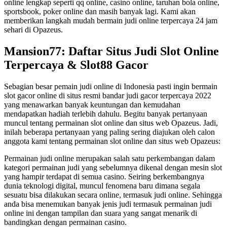
online lengkap seperti qq online, casino online, taruhan bola online,
sportsbook, poker online dan masih banyak lagi. Kami akan
memberikan langkah mudah bermain judi online terpercaya 24 jam
sehari di Opazeus.
Mansion77: Daftar Situs Judi Slot Online
Terpercaya & Slot88 Gacor
Sebagian besar pemain judi online di Indonesia pasti ingin bermain
slot gacor online di situs resmi bandar judi gacor terpercaya 2022
yang menawarkan banyak keuntungan dan kemudahan
mendapatkan hadiah terlebih dahulu. Begitu banyak pertanyaan
muncul tentang permainan slot online dan situs web Opazeus. Jadi,
inilah beberapa pertanyaan yang paling sering diajukan oleh calon
anggota kami tentang permainan slot online dan situs web Opazeus:
Permainan judi online merupakan salah satu perkembangan dalam
kategori permainan judi yang sebelumnya dikenal dengan mesin slot
yang hampir terdapat di semua casino. Seiring berkembangnya
dunia teknologi digital, muncul fenomena baru dimana segala
sesuatu bisa dilakukan secara online, termasuk judi online. Sehingga
anda bisa menemukan banyak jenis judi termasuk permainan judi
online ini dengan tampilan dan suara yang sangat menarik di
bandingkan dengan permainan casino.