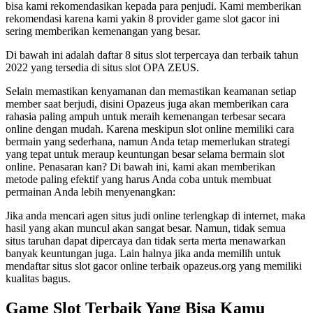
bisa kami rekomendasikan kepada para penjudi. Kami memberikan
rekomendasi karena kami yakin 8 provider game slot gacor ini
sering memberikan kemenangan yang besar.
Di bawah ini adalah daftar 8 situs slot terpercaya dan terbaik tahun
2022 yang tersedia di situs slot OPA ZEUS.
Selain memastikan kenyamanan dan memastikan keamanan setiap
member saat berjudi, disini Opazeus juga akan memberikan cara
rahasia paling ampuh untuk meraih kemenangan terbesar secara
online dengan mudah. Karena meskipun slot online memiliki cara
bermain yang sederhana, namun Anda tetap memerlukan strategi
yang tepat untuk meraup keuntungan besar selama bermain slot
online. Penasaran kan? Di bawah ini, kami akan memberikan
metode paling efektif yang harus Anda coba untuk membuat
permainan Anda lebih menyenangkan:
Jika anda mencari agen situs judi online terlengkap di internet, maka
hasil yang akan muncul akan sangat besar. Namun, tidak semua
situs taruhan dapat dipercaya dan tidak serta merta menawarkan
banyak keuntungan juga. Lain halnya jika anda memilih untuk
mendaftar situs slot gacor online terbaik opazeus.org yang memiliki
kualitas bagus.
Game Slot Terbaik Yang Bisa Kamu