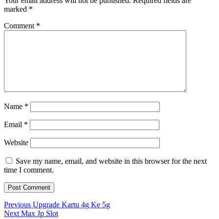
Your email address will not be published.
Required fields are
marked
*
Comment
*
Name
*
Email
*
Website
Save my name, email, and website in this browser for the next
time I comment.
Post
Previous
Previous
Upgrade Kartu 4g Ke 5g
Next
post:
Next
Max Jp Slot