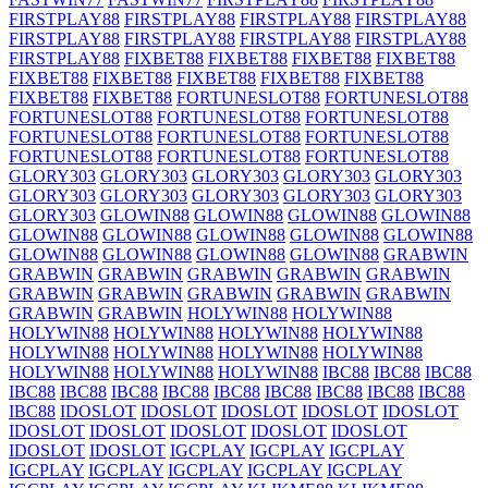
FIRSTPLAY88
FIRSTPLAY88
FIRSTPLAY88
FIRSTPLAY88
FIRSTPLAY88
FIRSTPLAY88
FIRSTPLAY88
FIRSTPLAY88
FIRSTPLAY88
FIXBET88
FIXBET88
FIXBET88
FIXBET88
FIXBET88
FIXBET88
FIXBET88
FIXBET88
FIXBET88
FIXBET88
FIXBET88
FORTUNESLOT88
FORTUNESLOT88
FORTUNESLOT88
FORTUNESLOT88
FORTUNESLOT88
FORTUNESLOT88
FORTUNESLOT88
FORTUNESLOT88
FORTUNESLOT88
FORTUNESLOT88
FORTUNESLOT88
GLORY303
GLORY303
GLORY303
GLORY303
GLORY303
GLORY303
GLORY303
GLORY303
GLORY303
GLORY303
GLORY303
GLOWIN88
GLOWIN88
GLOWIN88
GLOWIN88
GLOWIN88
GLOWIN88
GLOWIN88
GLOWIN88
GLOWIN88
GLOWIN88
GLOWIN88
GLOWIN88
GLOWIN88
GRABWIN
GRABWIN
GRABWIN
GRABWIN
GRABWIN
GRABWIN
GRABWIN
GRABWIN
GRABWIN
GRABWIN
GRABWIN
GRABWIN
GRABWIN
HOLYWIN88
HOLYWIN88
HOLYWIN88
HOLYWIN88
HOLYWIN88
HOLYWIN88
HOLYWIN88
HOLYWIN88
HOLYWIN88
HOLYWIN88
HOLYWIN88
HOLYWIN88
HOLYWIN88
IBC88
IBC88
IBC88
IBC88
IBC88
IBC88
IBC88
IBC88
IBC88
IBC88
IBC88
IBC88
IBC88
IDOSLOT
IDOSLOT
IDOSLOT
IDOSLOT
IDOSLOT
IDOSLOT
IDOSLOT
IDOSLOT
IDOSLOT
IDOSLOT
IDOSLOT
IDOSLOT
IGCPLAY
IGCPLAY
IGCPLAY
IGCPLAY
IGCPLAY
IGCPLAY
IGCPLAY
IGCPLAY