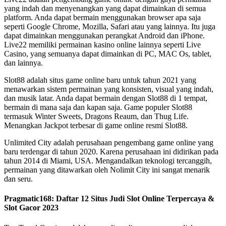
yang indah dan menyenangkan yang dapat dimainkan di semua
platform. Anda dapat bermain menggunakan browser apa saja
seperti Google Chrome, Mozilla, Safari atau yang lainnya. Itu juga
dapat dimainkan menggunakan perangkat Android dan iPhone.
Live22 memiliki permainan kasino online lainnya seperti Live
Casino, yang semuanya dapat dimainkan di PC, MAC Os, tablet,
dan lainnya.
Slot88 adalah situs game online baru untuk tahun 2021 yang
menawarkan sistem permainan yang konsisten, visual yang indah,
dan musik latar. Anda dapat bermain dengan Slot88 di 1 tempat,
bermain di mana saja dan kapan saja. Game populer Slot88
termasuk Winter Sweets, Dragons Reaum, dan Thug Life.
Menangkan Jackpot terbesar di game online resmi Slot88.
Unlimited City adalah perusahaan pengembang game online yang
baru terdengar di tahun 2020. Karena perusahaan ini didirikan pada
tahun 2014 di Miami, USA. Mengandalkan teknologi tercanggih,
permainan yang ditawarkan oleh Nolimit City ini sangat menarik
dan seru.
Pragmatic168: Daftar 12 Situs Judi Slot Online Terpercaya &
Slot Gacor 2023