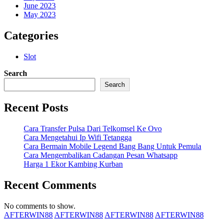
June 2023
May 2023
Categories
Slot
Search
Search
Recent Posts
Cara Transfer Pulsa Dari Telkomsel Ke Ovo
Cara Mengetahui Ip Wifi Tetangga
Cara Bermain Mobile Legend Bang Bang Untuk Pemula
Cara Mengembalikan Cadangan Pesan Whatsapp
Harga 1 Ekor Kambing Kurban
Recent Comments
No comments to show.
AFTERWIN88
AFTERWIN88
AFTERWIN88
AFTERWIN88