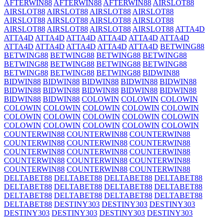
AFTERWIN88
AFTERWIN88
AFTERWIN88
AIRSLOT88
AIRSLOT88
AIRSLOT88
AIRSLOT88
AIRSLOT88
AIRSLOT88
AIRSLOT88
AIRSLOT88
AIRSLOT88
AIRSLOT88
AIRSLOT88
AIRSLOT88
AIRSLOT88
ATTA4D
ATTA4D
ATTA4D
ATTA4D
ATTA4D
ATTA4D
ATTA4D
ATTA4D
ATTA4D
ATTA4D
ATTA4D
ATTA4D
BETWING88
BETWING88
BETWING88
BETWING88
BETWING88
BETWING88
BETWING88
BETWING88
BETWING88
BETWING88
BETWING88
BETWING88
BIDWIN88
BIDWIN88
BIDWIN88
BIDWIN88
BIDWIN88
BIDWIN88
BIDWIN88
BIDWIN88
BIDWIN88
BIDWIN88
BIDWIN88
BIDWIN88
BIDWIN88
COLOWIN
COLOWIN
COLOWIN
COLOWIN
COLOWIN
COLOWIN
COLOWIN
COLOWIN
COLOWIN
COLOWIN
COLOWIN
COLOWIN
COLOWIN
COLOWIN
COLOWIN
COLOWIN
COLOWIN
COLOWIN
COUNTERWIN88
COUNTERWIN88
COUNTERWIN88
COUNTERWIN88
COUNTERWIN88
COUNTERWIN88
COUNTERWIN88
COUNTERWIN88
COUNTERWIN88
COUNTERWIN88
COUNTERWIN88
COUNTERWIN88
COUNTERWIN88
COUNTERWIN88
COUNTERWIN88
DELTABET88
DELTABET88
DELTABET88
DELTABET88
DELTABET88
DELTABET88
DELTABET88
DELTABET88
DELTABET88
DELTABET88
DELTABET88
DELTABET88
DELTABET88
DESTINY303
DESTINY303
DESTINY303
DESTINY303
DESTINY303
DESTINY303
DESTINY303