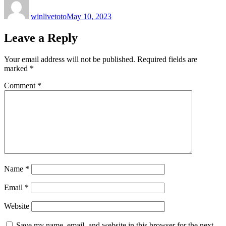
on
winlivetoto
May 10, 2023
Leave a Reply
Your email address will not be published.
Required fields are
marked
*
Comment
*
Name
*
Email
*
Website
Save my name, email, and website in this browser for the next