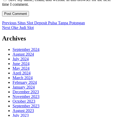
time I comment.
Post
Previous
Previous
Situs Slot Deposit Pulsa Tanpa Potongan
Next
post:
Next
Oke Judi Slot
navigation
post:
Archives
September 2024
August 2024
July 2024
June 2024
May 2024
April 2024
March 2024
February 2024
January 2024
December 2023
November 2023
October 2023
September 2023
August 2023
July 2023