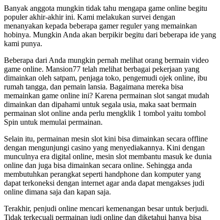
Banyak anggota mungkin tidak tahu mengapa game online begitu
populer akhir-akhir ini. Kami melakukan survei dengan
menanyakan kepada beberapa gamer reguler yang memainkan
hobinya. Mungkin Anda akan berpikir begitu dari beberapa ide yang
kami punya.
Beberapa dari Anda mungkin pernah melihat orang bermain video
game online. Mansion77 telah melihat berbagai pekerjaan yang
dimainkan oleh satpam, penjaga toko, pengemudi ojek online, ibu
rumah tangga, dan pemain lansia. Bagaimana mereka bisa
memainkan game online ini? Karena permainan slot sangat mudah
dimainkan dan dipahami untuk segala usia, maka saat bermain
permainan slot online anda perlu mengklik 1 tombol yaitu tombol
Spin untuk memulai permainan.
Selain itu, permainan mesin slot kini bisa dimainkan secara offline
dengan mengunjungi casino yang menyediakannya. Kini dengan
munculnya era digital online, mesin slot membantu masuk ke dunia
online dan juga bisa dimainkan secara online. Sehingga anda
membutuhkan perangkat seperti handphone dan komputer yang
dapat terkoneksi dengan internet agar anda dapat mengakses judi
online dimana saja dan kapan saja.
Terakhir, penjudi online mencari kemenangan besar untuk berjudi.
Tidak terkecuali permainan judi online dan diketahui hanya bisa