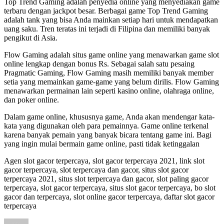
Top Trend Gaming adalah penyedia online yang menyediakan game
terbaru dengan jackpot besar. Berbagai game Top Trend Gaming
adalah tank yang bisa Anda mainkan setiap hari untuk mendapatkan
uang saku. Tren teratas ini terjadi di Filipina dan memiliki banyak
pengikut di Asia.
Flow Gaming adalah situs game online yang menawarkan game slot
online lengkap dengan bonus Rs. Sebagai salah satu pesaing
Pragmatic Gaming, Flow Gaming masih memiliki banyak member
setia yang memainkan game-game yang belum dirilis. Flow Gaming
menawarkan permainan lain seperti kasino online, olahraga online,
dan poker online.
Dalam game online, khususnya game, Anda akan mendengar kata-
kata yang digunakan oleh para pemainnya. Game online terkenal
karena banyak pemain yang banyak bicara tentang game ini. Bagi
yang ingin mulai bermain game online, pasti tidak ketinggalan
Agen slot gacor terpercaya, slot gacor terpercaya 2021, link slot
gacor terpercaya, slot terpercaya dan gacor, situs slot gacor
terpercaya 2021, situs slot terpercaya dan gacor, slot paling gacor
terpercaya, slot gacor terpercaya, situs slot gacor terpercaya, bo slot
gacor dan terpercaya, slot online gacor terpercaya, daftar slot gacor
terpercaya
Author
Posted