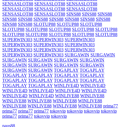
SENSASLOT88
SENSASLOT88
SENSASLOT88
SENSASLOT88
SENSASLOT88
SENSASLOT88
SENSASLOT88
SENSASLOT88
SINS88
SINS88
SINS88
SINS88
SINS88
SINS88
SINS88
SINS88
SINS88
SINS88
SINS88
SINS88
SLOTUP88
SLOTUP88
SLOTUP88
SLOTUP88
SLOTUP88
SLOTUP88
SLOTUP88
SLOTUP88
SLOTUP88
SLOTUP88
SLOTUP88
SLOTUP88
SLOTUP88
SUPERWIN303
SUPERWIN303
SUPERWIN303
SUPERWIN303
SUPERWIN303
SUPERWIN303
SUPERWIN303
SUPERWIN303
SUPERWIN303
SUPERWIN303
SUPERWIN303
SURGAWIN
SURGAWIN
SURGAWIN
SURGAWIN
SURGAWIN
SURGAWIN
SURGAWIN
SURGAWIN
SURGAWIN
SURGAWIN
SURGAWIN
SURGAWIN
TOGAPLAY
TOGAPLAY
TOGAPLAY
TOGAPLAY
TOGAPLAY
TOGAPLAY
TOGAPLAY
TOGAPLAY
TOGAPLAY
TOGAPLAY
TOGAPLAY
TOGAPLAY
WINLIVE4D
WINLIVE4D
WINLIVE4D
WINLIVE4D
WINLIVE4D
WINLIVE4D
WINLIVE4D
WINLIVE4D
WINLIVE88
WINLIVE88
WINLIVE88
WINLIVE88
WINLIVE88
WINLIVE88
WINLIVE88
WINLIVE88
WINLIVE88
WINLIVE88
prima77
prima77
prima77
prima77
tokovvip
tokovvip
tokovvip
tokovvip
prima77
prima77
tokovvip
tokovvip
paus88