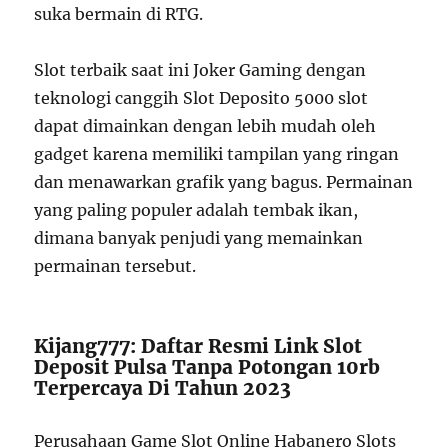
suka bermain di RTG.
Slot terbaik saat ini Joker Gaming dengan
teknologi canggih Slot Deposito 5000 slot
dapat dimainkan dengan lebih mudah oleh
gadget karena memiliki tampilan yang ringan
dan menawarkan grafik yang bagus. Permainan
yang paling populer adalah tembak ikan,
dimana banyak penjudi yang memainkan
permainan tersebut.
Kijang777: Daftar Resmi Link Slot
Deposit Pulsa Tanpa Potongan 10rb
Terpercaya Di Tahun 2023
Perusahaan Game Slot Online Habanero Slots