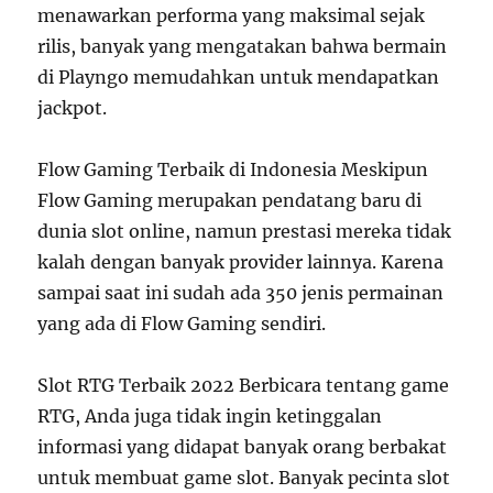
menawarkan performa yang maksimal sejak
rilis, banyak yang mengatakan bahwa bermain
di Playngo memudahkan untuk mendapatkan
jackpot.
Flow Gaming Terbaik di Indonesia Meskipun
Flow Gaming merupakan pendatang baru di
dunia slot online, namun prestasi mereka tidak
kalah dengan banyak provider lainnya. Karena
sampai saat ini sudah ada 350 jenis permainan
yang ada di Flow Gaming sendiri.
Slot RTG Terbaik 2022 Berbicara tentang game
RTG, Anda juga tidak ingin ketinggalan
informasi yang didapat banyak orang berbakat
untuk membuat game slot. Banyak pecinta slot