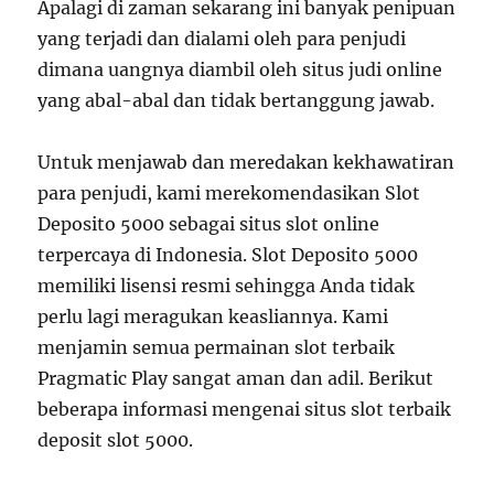
Apalagi di zaman sekarang ini banyak penipuan
yang terjadi dan dialami oleh para penjudi
dimana uangnya diambil oleh situs judi online
yang abal-abal dan tidak bertanggung jawab.
Untuk menjawab dan meredakan kekhawatiran
para penjudi, kami merekomendasikan Slot
Deposito 5000 sebagai situs slot online
terpercaya di Indonesia. Slot Deposito 5000
memiliki lisensi resmi sehingga Anda tidak
perlu lagi meragukan keasliannya. Kami
menjamin semua permainan slot terbaik
Pragmatic Play sangat aman dan adil. Berikut
beberapa informasi mengenai situs slot terbaik
deposit slot 5000.