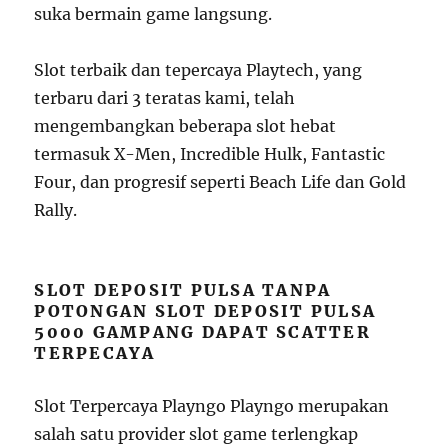
suka bermain game langsung.
Slot terbaik dan tepercaya Playtech, yang
terbaru dari 3 teratas kami, telah
mengembangkan beberapa slot hebat
termasuk X-Men, Incredible Hulk, Fantastic
Four, dan progresif seperti Beach Life dan Gold
Rally.
SLOT DEPOSIT PULSA TANPA
POTONGAN SLOT DEPOSIT PULSA
5000 GAMPANG DAPAT SCATTER
TERPECAYA
Slot Terpercaya Playngo Playngo merupakan
salah satu provider slot game terlengkap