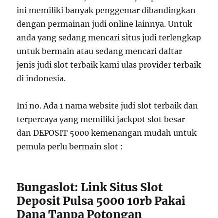
ini memiliki banyak penggemar dibandingkan
dengan permainan judi online lainnya. Untuk
anda yang sedang mencari situs judi terlengkap
untuk bermain atau sedang mencari daftar
jenis judi slot terbaik kami ulas provider terbaik
di indonesia.
Ini no. Ada 1 nama website judi slot terbaik dan
terpercaya yang memiliki jackpot slot besar
dan DEPOSIT 5000 kemenangan mudah untuk
pemula perlu bermain slot :
Bungaslot: Link Situs Slot
Deposit Pulsa 5000 10rb Pakai
Dana Tanpa Potongan