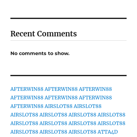
Recent Comments
No comments to show.
AFTERWIN88
AFTERWIN88
AFTERWIN88
AFTERWIN88
AFTERWIN88
AFTERWIN88
AFTERWIN88
AIRSLOT88
AIRSLOT88
AIRSLOT88
AIRSLOT88
AIRSLOT88
AIRSLOT88
AIRSLOT88
AIRSLOT88
AIRSLOT88
AIRSLOT88
AIRSLOT88
AIRSLOT88
AIRSLOT88
ATTA4D