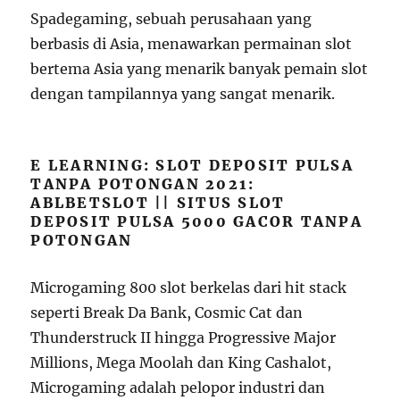
Spadegaming, sebuah perusahaan yang
berbasis di Asia, menawarkan permainan slot
bertema Asia yang menarik banyak pemain slot
dengan tampilannya yang sangat menarik.
E LEARNING: SLOT DEPOSIT PULSA
TANPA POTONGAN 2021:
ABLBETSLOT || SITUS SLOT
DEPOSIT PULSA 5000 GACOR TANPA
POTONGAN
Microgaming 800 slot berkelas dari hit stack
seperti Break Da Bank, Cosmic Cat dan
Thunderstruck II hingga Progressive Major
Millions, Mega Moolah dan King Cashalot,
Microgaming adalah pelopor industri dan