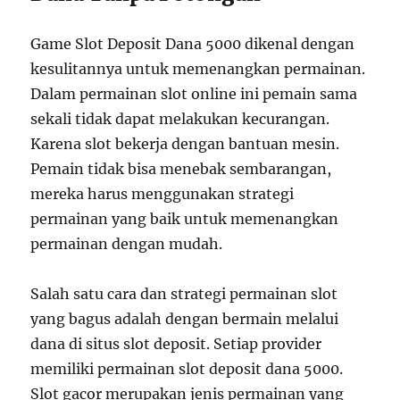
Game Slot Deposit Dana 5000 dikenal dengan
kesulitannya untuk memenangkan permainan.
Dalam permainan slot online ini pemain sama
sekali tidak dapat melakukan kecurangan.
Karena slot bekerja dengan bantuan mesin.
Pemain tidak bisa menebak sembarangan,
mereka harus menggunakan strategi
permainan yang baik untuk memenangkan
permainan dengan mudah.
Salah satu cara dan strategi permainan slot
yang bagus adalah dengan bermain melalui
dana di situs slot deposit. Setiap provider
memiliki permainan slot deposit dana 5000.
Slot gacor merupakan jenis permainan yang