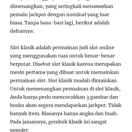
dimenangkan, yang seringkali menawarkan
pemain jackpot dengan nominal yang luar
biasa. Tanpa basa-basi lagi, berikut adalah
daftarnya:
Slot klasik adalah permainan judi slot online
yang menggunakan tuas untuk benar-benar
berputar. Disebut slot klasik karena merupakan
mesin pertama yang dibuat untuk memainkan
permainan slot. Slot klasik mudah dimainkan.
Untuk memenangkan permainan di slot klasik,
Anda hanya perlu mencocokkan 3 gambar dan
bosku akan segera mendapatkan jackpot. Tidak
banyak item. Biasanya hanya angka dan buah.
Pada jamannya, gembok klasik ini sangat
populer.