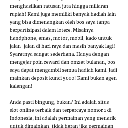
menghasilkan ratusan juta hingga miliaran
rupiah! Kami juga memiliki banyak hadiah lain
yang bisa dimenangkan oleh bos saya tanpa
berpartisipasi dalam lotere. Misalnya
handphone, emas, motor, mobil, kado untuk
jalan-jalan di hari raya dan masih banyak lagi!
Syaratnya sangat sederhana. Hanya dengan
mengejar poin reward dan omzet bulanan, bos
saya dapat mengambil semua hadiah kami. Jadi
mainkan deposit kunci 5000! Kami bukan agen
kalengan!
Anda pasti bingung, bukan? Ini adalah situs
slot online terbaik dan terpercaya nomor 1 di
Indonesia, ini adalah permainan yang menarik
untuk dimainkan, tidak heran jika permainan