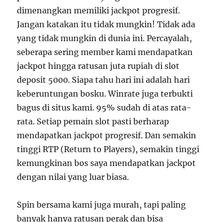
dimenangkan memiliki jackpot progresif.
Jangan katakan itu tidak mungkin! Tidak ada
yang tidak mungkin di dunia ini. Percayalah,
seberapa sering member kami mendapatkan
jackpot hingga ratusan juta rupiah di slot
deposit 5000. Siapa tahu hari ini adalah hari
keberuntungan bosku. Winrate juga terbukti
bagus di situs kami. 95% sudah di atas rata-
rata. Setiap pemain slot pasti berharap
mendapatkan jackpot progresif. Dan semakin
tinggi RTP (Return to Players), semakin tinggi
kemungkinan bos saya mendapatkan jackpot
dengan nilai yang luar biasa.
Spin bersama kami juga murah, tapi paling
banyak hanya ratusan perak dan bisa