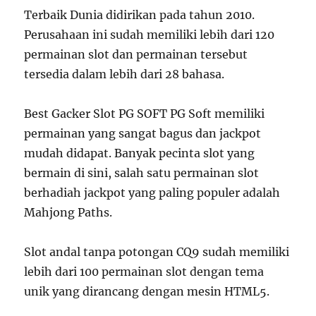
Terbaik Dunia didirikan pada tahun 2010.
Perusahaan ini sudah memiliki lebih dari 120
permainan slot dan permainan tersebut
tersedia dalam lebih dari 28 bahasa.
Best Gacker Slot PG SOFT PG Soft memiliki
permainan yang sangat bagus dan jackpot
mudah didapat. Banyak pecinta slot yang
bermain di sini, salah satu permainan slot
berhadiah jackpot yang paling populer adalah
Mahjong Paths.
Slot andal tanpa potongan CQ9 sudah memiliki
lebih dari 100 permainan slot dengan tema
unik yang dirancang dengan mesin HTML5.