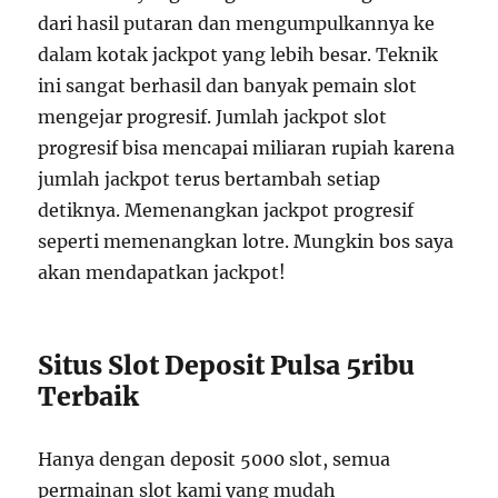
dari hasil putaran dan mengumpulkannya ke
dalam kotak jackpot yang lebih besar. Teknik
ini sangat berhasil dan banyak pemain slot
mengejar progresif. Jumlah jackpot slot
progresif bisa mencapai miliaran rupiah karena
jumlah jackpot terus bertambah setiap
detiknya. Memenangkan jackpot progresif
seperti memenangkan lotre. Mungkin bos saya
akan mendapatkan jackpot!
Situs Slot Deposit Pulsa 5ribu
Terbaik
Hanya dengan deposit 5000 slot, semua
permainan slot kami yang mudah