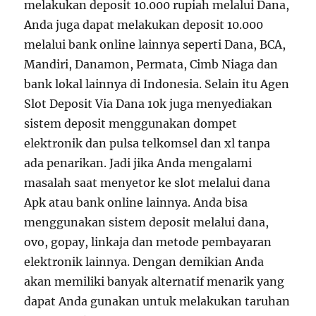
melakukan deposit 10.000 rupiah melalui Dana,
Anda juga dapat melakukan deposit 10.000
melalui bank online lainnya seperti Dana, BCA,
Mandiri, Danamon, Permata, Cimb Niaga dan
bank lokal lainnya di Indonesia. Selain itu Agen
Slot Deposit Via Dana 10k juga menyediakan
sistem deposit menggunakan dompet
elektronik dan pulsa telkomsel dan xl tanpa
ada penarikan. Jadi jika Anda mengalami
masalah saat menyetor ke slot melalui dana
Apk atau bank online lainnya. Anda bisa
menggunakan sistem deposit melalui dana,
ovo, gopay, linkaja dan metode pembayaran
elektronik lainnya. Dengan demikian Anda
akan memiliki banyak alternatif menarik yang
dapat Anda gunakan untuk melakukan taruhan