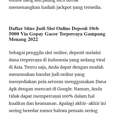
online uang asli paling lucu untuk
memenangkan hadiah jackpot yang tersedia.
Daftar Situs Judi Slot Online Deposit 10rb
5000 Via Gopay Gacor Terpercaya Gampang
Menang 2022
Sebagai penggila slot online, deposit melalui
dana terpercaya di Indonesia yang sedang viral
di Asia. Tentu saja, Anda dapat dengan mudah
menemukan bandar judi online yang
menyediakan pola setoran menggunakan Dana
Apk dengan mencari di Google. Namun, Anda
tidak dapat mempercayai 100% dalam hal
kualitas dan keamanan. Apalagi akhir-akhir ini
sering beredar rumor bahwa pemain sering