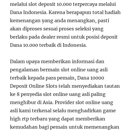
melalui slot deposit 10.000 terpercaya melalui
Dana Indonesia. Karena berapapun total hadiah
kemenangan yang anda menangkan, pasti
akan diproses sesuai proses seleksi yang
berlaku pada dealer resmi untuk posisi deposit
Dana 10.000 terbaik di Indonesia.
Dalam upaya memberikan informasi dan
pengalaman bermain slot online uang asli
terbaik kepada para pemain, Dana 10000
Deposit Online Slots telah menyediakan tautan
ke 8 penyedia slot online uang asli paling
menghibur di Asia. Provider slot online uang
asli kami terkenal selalu menghadirkan game
high rtp terbaru yang dapat memberikan
kemudahan bagi pemain untuk memenangkan