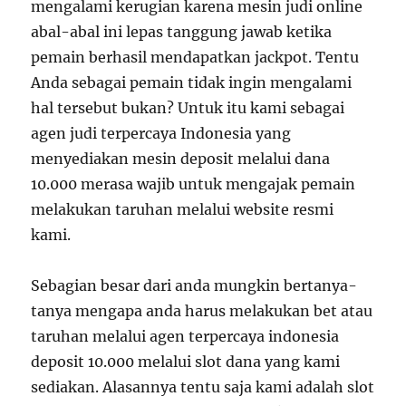
mengalami kerugian karena mesin judi online
abal-abal ini lepas tanggung jawab ketika
pemain berhasil mendapatkan jackpot. Tentu
Anda sebagai pemain tidak ingin mengalami
hal tersebut bukan? Untuk itu kami sebagai
agen judi terpercaya Indonesia yang
menyediakan mesin deposit melalui dana
10.000 merasa wajib untuk mengajak pemain
melakukan taruhan melalui website resmi
kami.
Sebagian besar dari anda mungkin bertanya-
tanya mengapa anda harus melakukan bet atau
taruhan melalui agen terpercaya indonesia
deposit 10.000 melalui slot dana yang kami
sediakan. Alasannya tentu saja kami adalah slot