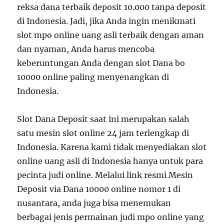
reksa dana terbaik deposit 10.000 tanpa deposit
di Indonesia. Jadi, jika Anda ingin menikmati
slot mpo online uang asli terbaik dengan aman
dan nyaman, Anda harus mencoba
keberuntungan Anda dengan slot Dana bo
10000 online paling menyenangkan di
Indonesia.
Slot Dana Deposit saat ini merupakan salah
satu mesin slot online 24 jam terlengkap di
Indonesia. Karena kami tidak menyediakan slot
online uang asli di Indonesia hanya untuk para
pecinta judi online. Melalui link resmi Mesin
Deposit via Dana 10000 online nomor 1 di
nusantara, anda juga bisa menemukan
berbagai jenis permainan judi mpo online yang