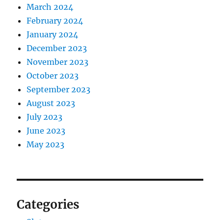
March 2024
February 2024
January 2024
December 2023
November 2023
October 2023
September 2023
August 2023
July 2023
June 2023
May 2023
Categories