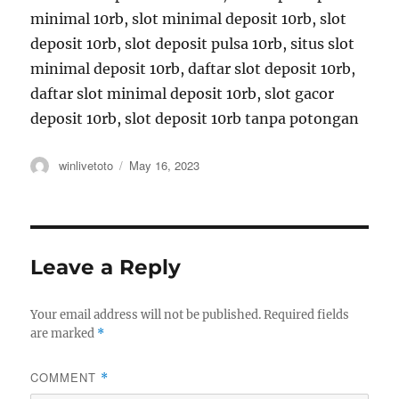
minimal 10rb, slot minimal deposit 10rb, slot
deposit 10rb, slot deposit pulsa 10rb, situs slot
minimal deposit 10rb, daftar slot deposit 10rb,
daftar slot minimal deposit 10rb, slot gacor
deposit 10rb, slot deposit 10rb tanpa potongan
Author
Posted
winlivetoto
May 16, 2023
on
Leave a Reply
Your email address will not be published.
Required fields
are marked
*
COMMENT
*