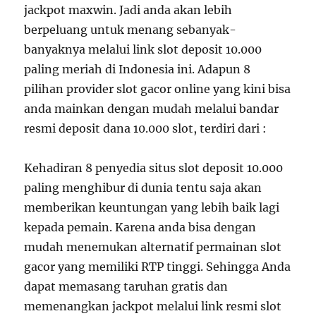
jackpot maxwin. Jadi anda akan lebih
berpeluang untuk menang sebanyak-
banyaknya melalui link slot deposit 10.000
paling meriah di Indonesia ini. Adapun 8
pilihan provider slot gacor online yang kini bisa
anda mainkan dengan mudah melalui bandar
resmi deposit dana 10.000 slot, terdiri dari :
Kehadiran 8 penyedia situs slot deposit 10.000
paling menghibur di dunia tentu saja akan
memberikan keuntungan yang lebih baik lagi
kepada pemain. Karena anda bisa dengan
mudah menemukan alternatif permainan slot
gacor yang memiliki RTP tinggi. Sehingga Anda
dapat memasang taruhan gratis dan
memenangkan jackpot melalui link resmi slot