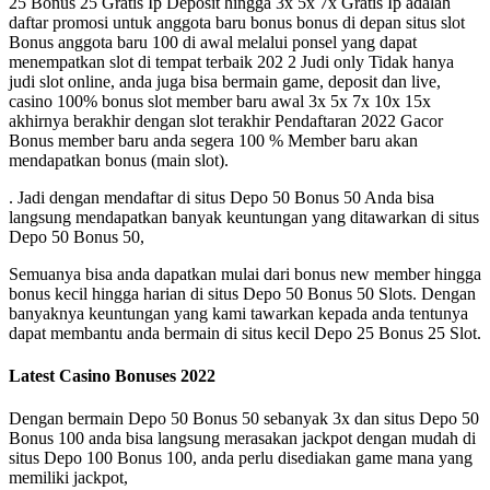
25 Bonus 25 Gratis Ip Deposit hingga 3x 5x 7x Gratis Ip adalah
daftar promosi untuk anggota baru bonus bonus di depan situs slot
Bonus anggota baru 100 di awal melalui ponsel yang dapat
menempatkan slot di tempat terbaik 202 2 Judi only Tidak hanya
judi slot online, anda juga bisa bermain game, deposit dan live,
casino 100% bonus slot member baru awal 3x 5x 7x 10x 15x
akhirnya berakhir dengan slot terakhir Pendaftaran 2022 Gacor
Bonus member baru anda segera 100 % Member baru akan
mendapatkan bonus (main slot).
. Jadi dengan mendaftar di situs Depo 50 Bonus 50 Anda bisa
langsung mendapatkan banyak keuntungan yang ditawarkan di situs
Depo 50 Bonus 50,
Semuanya bisa anda dapatkan mulai dari bonus new member hingga
bonus kecil hingga harian di situs Depo 50 Bonus 50 Slots. Dengan
banyaknya keuntungan yang kami tawarkan kepada anda tentunya
dapat membantu anda bermain di situs kecil Depo 25 Bonus 25 Slot.
Latest Casino Bonuses 2022
Dengan bermain Depo 50 Bonus 50 sebanyak 3x dan situs Depo 50
Bonus 100 anda bisa langsung merasakan jackpot dengan mudah di
situs Depo 100 Bonus 100, anda perlu disediakan game mana yang
memiliki jackpot,