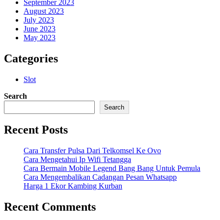
September 2023
August 2023
July 2023
June 2023
May 2023
Categories
Slot
Search
Search
Recent Posts
Cara Transfer Pulsa Dari Telkomsel Ke Ovo
Cara Mengetahui Ip Wifi Tetangga
Cara Bermain Mobile Legend Bang Bang Untuk Pemula
Cara Mengembalikan Cadangan Pesan Whatsapp
Harga 1 Ekor Kambing Kurban
Recent Comments