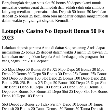
Bergabunglah dengan situs slot 50 bonus 50 deposit kami untuk
mendaftar dengan cepat dan mudah dan jadilah salah satu anggota
lain yang menikmati permainan slot. Deposit 50 bonus 50 kecil dan
deposit 25 bonus 25 kecil anda bisa mendaftar dengan sangat mudah
dalam waktu yang sangat singkat. Kemudian”
Lotaplay Casino No Deposit Bonus 50 Fs
2023
Lakukan deposit pertama Anda di daftar slot, sekarang Anda dapat
memainkan 25 bonus 25 deposit dalam waktu 3 menit. Di bawah ini
kami akan menunjukkan kepada Anda berbagai jenis program slot
yang bagus untuk 100 deposit
X5 Mpo Depo 50 Bonus 30 Ke X5 Mpo Depo 50 Bonus 30 Mpo
Depo 20 Bonus 30 Depo 50 Bonus 30 Depo 25k Bonus 25k Bonus
Slot Depo 50 Bonus 100 Slot Depo 25 Bonus 100 Depo Depo 25k
Bonus 25k 25k Bonus X5 Depo 50 Bonus 100 Depo 25 Depo Slot
10k Bonus Depo 10 Depo 103 Bonus 50 Depo Slot 50 Bonus 30
Depo 20k Bonus 50k Bonus 25 Depo Slot 25 Depo Slot 10k Bonus
Depo 10 Depo 103 Bonus
Slot Depot 25 Bonus 25 Tidak Pergi > Depo 10 Bonus 10 Tanpa
Deposit 20 Bonus 20 Tanpa Deposit 50 Bonus 50 Tanpa Deposit