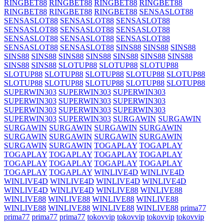
RINGBET88
RINGBET88
RINGBET88
RINGBET88
RINGBET88
RINGBET88
RINGBET88
SENSASLOT88
SENSASLOT88
SENSASLOT88
SENSASLOT88
SENSASLOT88
SENSASLOT88
SENSASLOT88
SENSASLOT88
SENSASLOT88
SENSASLOT88
SENSASLOT88
SENSASLOT88
SINS88
SINS88
SINS88
SINS88
SINS88
SINS88
SINS88
SINS88
SINS88
SINS88
SINS88
SINS88
SLOTUP88
SLOTUP88
SLOTUP88
SLOTUP88
SLOTUP88
SLOTUP88
SLOTUP88
SLOTUP88
SLOTUP88
SLOTUP88
SLOTUP88
SLOTUP88
SLOTUP88
SUPERWIN303
SUPERWIN303
SUPERWIN303
SUPERWIN303
SUPERWIN303
SUPERWIN303
SUPERWIN303
SUPERWIN303
SUPERWIN303
SUPERWIN303
SUPERWIN303
SURGAWIN
SURGAWIN
SURGAWIN
SURGAWIN
SURGAWIN
SURGAWIN
SURGAWIN
SURGAWIN
SURGAWIN
SURGAWIN
SURGAWIN
SURGAWIN
TOGAPLAY
TOGAPLAY
TOGAPLAY
TOGAPLAY
TOGAPLAY
TOGAPLAY
TOGAPLAY
TOGAPLAY
TOGAPLAY
TOGAPLAY
TOGAPLAY
TOGAPLAY
WINLIVE4D
WINLIVE4D
WINLIVE4D
WINLIVE4D
WINLIVE4D
WINLIVE4D
WINLIVE4D
WINLIVE4D
WINLIVE88
WINLIVE88
WINLIVE88
WINLIVE88
WINLIVE88
WINLIVE88
WINLIVE88
WINLIVE88
WINLIVE88
WINLIVE88
prima77
prima77
prima77
prima77
tokovvip
tokovvip
tokovvip
tokovvip