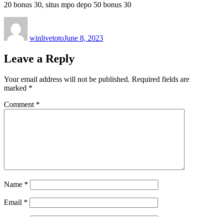
20 bonus 30, situs mpo depo 50 bonus 30
Author
Posted
on
winlivetoto
June 8, 2023
Leave a Reply
Your email address will not be published.
Required fields are
marked
*
Comment
*
Name
*
Email
*