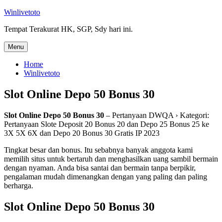
Skip
Winlivetoto
to
Tempat Terakurat HK, SGP, Sdy hari ini.
content
Menu
Home
Winlivetoto
Slot Online Depo 50 Bonus 30
Slot Online Depo 50 Bonus 30
– Pertanyaan DWQA › Kategori:
Pertanyaan Slote Deposit 20 Bonus 20 dan Depo 25 Bonus 25 ke
3X 5X 6X dan Depo 20 Bonus 30 Gratis IP 2023
Tingkat besar dan bonus. Itu sebabnya banyak anggota kami
memilih situs untuk bertaruh dan menghasilkan uang sambil bermain
dengan nyaman. Anda bisa santai dan bermain tanpa berpikir,
pengalaman mudah dimenangkan dengan yang paling dan paling
berharga.
Slot Online Depo 50 Bonus 30