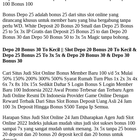
100 Bonus 100
Bonus Depo 25 adalah bonus 25 dari situs slot online yang
dirancang khusus untuk member baru yang bisa bergabung tanpa
perlu WD. White Deposit 20 Bonus 20 Small dan Depo 25 Bonus
25 to 5x 3x IP Gratis dan Deposit 25 Bonus 25 to dan Depo 20
Bonus 30 dan Depo 50 Bonus 50 to 3x 5x Magic tanpa bohong.
Depo 20 Bonus 30 To Kecil || Slot Depo 20 Bonus 20 To Kecil &
Depo 25 Bonus 25 To 3x 5x & Depo 20 Bonus 30 & Depo 30
Bonus 30
Cari Situs Judi Slot Online Bonus Member Baru 100 s/d 5x Mulai
50% 150% 200% 300% 500% Syarat Rumah Turn Plus 1x 2x 3x 4x
6x 7x 8x 10x 15x Sedikit Daftar S Login Bonus S Login Member
Baru 100 Indonesia 2022 Awal Promo Terbesar dan Terbaru Agen
Judi Online Resmi Di Indonesia Provider Game Online Dengan
Reward Terbaik Dari Situs Slot Bonus Deposit Uang Asli 24 Jam
100 3x Deposit Hingga Bonus S500 Tanpa Ip Semua.
Harapan Situs Judi Slot Online 24 Jam Diharapkan Agen Judi Slot
Online 2022 Indeks julukan mudah situs judi slot sukses bonus 100
sampai 7x yang sangat mudah untuk menang. 3x 5x tanpa 25 bonus
20 deposit dan 20 bonus 20 deposit kecil dan 20 bonus untuk
deposit