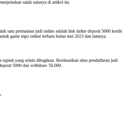
njelaskan salah satunya di artikel ini.
ah satu permainan judi online adalah link daftar deposit 5000 kredit
k untuk game mpo online terbaru bulan mei 2023 dan lainnya.
 rupiah yang selalu dibagikan. Berdasarkan situs pendaftaran judi
l deposit 5000 dan withdraw 50.000.
.