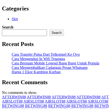
Categories
Slot
Search
Search
Recent Posts
Cara Transfer Pulsa Dari Telkomsel Ke Ovo
Cara Mengetahui Ip Wifi Tetangga
Cara Bermain Mobile Legend Bang Bang Untuk Pemula
Cara Mengembalikan Cadangan Pesan Whatsapp
Harga 1 Ekor Kambing Kurban
Recent Comments
No comments to show.
AFTERWIN88
AFTERWIN88
AFTERWIN88
AFTERWIN88
AFT
AIRSLOT88
AIRSLOT88
AIRSLOT88
AIRSLOT88
AIRSLOT88
BETWING88
BETWING88
BETWING88
BETWING88
BETWI