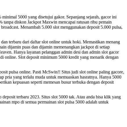
 minimal 5000 yang disetujui gakor. Sepanjang sejarah, gacor ini
00% tanpa diskon Jackpot Maxwin mencapai ratusan ribu pemain
RTP broadcast. Menambah 5.000 slot menggunakan deposit 5.000 pulsa,
dan terbaru dari daftar slot online untuk hoki. Memastikan menang
main dijamin puas dan dijamin memenangkan jackpot di setiap
eaven. Hanya layanan pelanggan admin desi dan admin slot gacor
udi online. Slot deposit minimum 5000 kredit yang menarik dengan
t pulsa online. Pasti McSwin!! Situs judi slot online paling gacore,
tiap pria yang terlalu muda untuk memuaskan hasratnya. Hanya 5000
ikan kepuasan seperti memesan busur terbuka dengan deposit
eposit terbaru 2023. Situs slot 5000 tak. Atau anda bisa klik yang
rmainan mpo di semua permainan slot pulsa 5000 adalah untuk