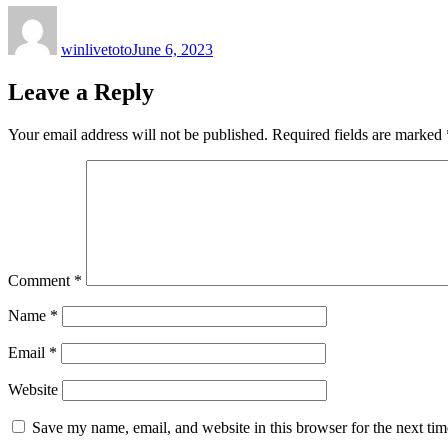
Author
Posted
on
winlivetoto
June 6, 2023
Leave a Reply
Your email address will not be published.
Required fields are marked
Comment
*
Name
*
Email
*
Website
Save my name, email, and website in this browser for the next ti