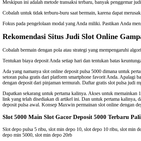
Meskipun ini adalah metode transaksi terbaru, banyak penggemar ju
Cobalah untuk tidak terburu-buru saat bermain, karena dapat merusak
Fokus pada pengelolaan modal yang Anda miliki. Pastikan Anda mengan
Rekomendasi Situs Judi Slot Online Gam
Cobalah bermain dengan pola atau strategi yang mempengaruhi algo
Tentukan biaya deposit Anda setiap hari dan tentukan batas keunt
Ada yang namanya slot online deposit pulsa 5000 dimana untuk pertam
setoran pulsa gratis dari platform smartphone favorit Anda. Apalagi
dengan deposit dari pinjaman termurah. Daftar gratis slot pulsa judi 
Dapatkan sekarang untuk pertama kalinya. Akses untuk memainkan 13 p
link yang telah disediakan di artikel ini. Dan untuk pertama kalinya,
deposit pulsa awal. Konsep Maxwin permainan slot online dengan de
Slot 5000 Main Slot Gacor Deposit 5000 Terbaru Pal
Slot depo pulsa 5 ribu, slot min depo 10, slot depo 10 ribu, slot min d
depo min 5000, slot min depo 20rb