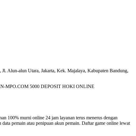
Jl. Alun-alun Utara, Jakarta, Kek. Majalaya, Kabupaten Bandung,
N-MPO.COM 5000 DEPOSIT HOKI ONLINE
anan 100% murni online 24 jam layanan terus menerus dengan
n data pemain atau penipuan akun pemain. Daftar game online lewat