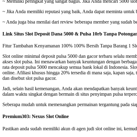
~ Memiliki peringkat yang sangat bagus. Jika Anda mencari 5000 slot
~ Jika Anda memiliki reputasi yang baik, Anda dapat meminta untuk b
~ Anda juga bisa menilai dari review beberapa member yang sudah berma
Link Situs Slot Deposit Dana 5000 & Pulsa 10rb Tanpa Potonga
Fitur Tambahan Kenyamanan 100% 100% Bersih Tanpa Barang 1 Sl
Slot online minimal deposit pulsa 5000 dan gacor terbaru selalu memb
akses slot pulsa. Ini menawarkan banyak keuntungan dengan berbagai k
rata deposit pulsa 5000 mencakup semua bank lokal di Indonesia. Slo
online. Afiliasi khusus hingga 20% tersedia di mana saja, kapan saj
dan disebut slot pulsa gacor.
Jadi, selain hasil kemenangan, Anda akan mendapatkan banyak keunt
dalam waktu singkat dengan bermain di situs penyimpan pulsa terper
Seberapa mudah untuk memenangkan permainan tergantung pada siapa
Premium303: Nexus Slot Online
Pastikan anda sudah memiliki akun di agen judi slot online ini, kemu