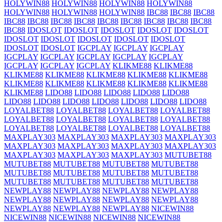
HOLYWIN88
HOLYWIN88
HOLYWIN88
HOLYWIN88
HOLYWIN88
HOLYWIN88
HOLYWIN88
IBC88
IBC88
IBC88
IBC88
IBC88
IBC88
IBC88
IBC88
IBC88
IBC88
IBC88
IBC88
IBC88
IDOSLOT
IDOSLOT
IDOSLOT
IDOSLOT
IDOSLOT
IDOSLOT
IDOSLOT
IDOSLOT
IDOSLOT
IDOSLOT
IDOSLOT
IDOSLOT
IGCPLAY
IGCPLAY
IGCPLAY
IGCPLAY
IGCPLAY
IGCPLAY
IGCPLAY
IGCPLAY
IGCPLAY
IGCPLAY
IGCPLAY
KLIKME88
KLIKME88
KLIKME88
KLIKME88
KLIKME88
KLIKME88
KLIKME88
KLIKME88
KLIKME88
KLIKME88
KLIKME88
KLIKME88
KLIKME88
LIDO88
LIDO88
LIDO88
LIDO88
LIDO88
LIDO88
LIDO88
LIDO88
LIDO88
LIDO88
LIDO88
LIDO88
LOYALBET88
LOYALBET88
LOYALBET88
LOYALBET88
LOYALBET88
LOYALBET88
LOYALBET88
LOYALBET88
LOYALBET88
LOYALBET88
LOYALBET88
LOYALBET88
MAXPLAY303
MAXPLAY303
MAXPLAY303
MAXPLAY303
MAXPLAY303
MAXPLAY303
MAXPLAY303
MAXPLAY303
MAXPLAY303
MAXPLAY303
MAXPLAY303
MUTUBET88
MUTUBET88
MUTUBET88
MUTUBET88
MUTUBET88
MUTUBET88
MUTUBET88
MUTUBET88
MUTUBET88
MUTUBET88
MUTUBET88
MUTUBET88
MUTUBET88
NEWPLAY88
NEWPLAY88
NEWPLAY88
NEWPLAY88
NEWPLAY88
NEWPLAY88
NEWPLAY88
NEWPLAY88
NEWPLAY88
NEWPLAY88
NEWPLAY88
NICEWIN88
NICEWIN88
NICEWIN88
NICEWIN88
NICEWIN88