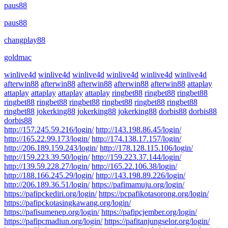
paus88
paus88
changplay88
goldmac
winlive4d
winlive4d
winlive4d
winlive4d
winlive4d
winlive4d
afterwin88
afterwin88
afterwin88
afterwin88
afterwin88
attaplay
attaplay
attaplay
attaplay
attaplay
ringbet88
ringbet88
ringbet88
ringbet88
ringbet88
ringbet88
ringbet88
ringbet88
ringbet88
ringbet88
jokerking88
jokerking88
jokerking88
dorbis88
dorbis88
dorbis88
http://157.245.59.216/login/
http://143.198.86.45/login/
http://165.22.99.173/login/
http://174.138.17.157/login/
http://206.189.159.243/login/
http://178.128.115.106/login/
http://159.223.39.50/login/
http://159.223.37.144/login/
http://139.59.228.27/login/
http://165.22.106.38/login/
http://188.166.245.29/login/
http://143.198.89.226/login/
http://206.189.36.51/login/
https://pafimamuju.org/login/
https://pafipckediri.org/login/
https://pcpafikotasorong.org/login/
https://pafipckotasingkawang.org/login/
https://pafisumenep.org/login/
https://pafipcjember.org/login/
https://pafipcmadiun.org/login/
https://pafitanjungselor.org/login/