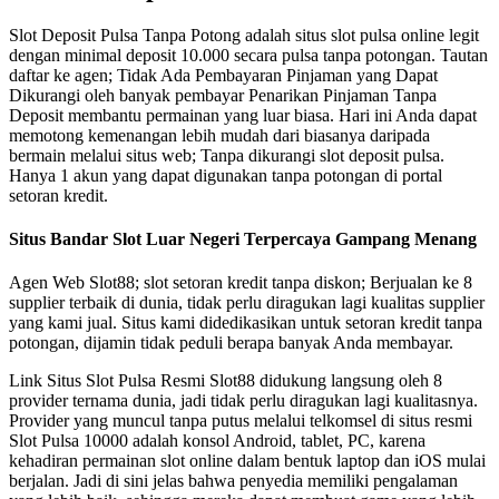
Slot Deposit Pulsa Tanpa Potong adalah situs slot pulsa online legit
dengan minimal deposit 10.000 secara pulsa tanpa potongan. Tautan
daftar ke agen; Tidak Ada Pembayaran Pinjaman yang Dapat
Dikurangi oleh banyak pembayar Penarikan Pinjaman Tanpa
Deposit membantu permainan yang luar biasa. Hari ini Anda dapat
memotong kemenangan lebih mudah dari biasanya daripada
bermain melalui situs web; Tanpa dikurangi slot deposit pulsa.
Hanya 1 akun yang dapat digunakan tanpa potongan di portal
setoran kredit.
Situs Bandar Slot Luar Negeri Terpercaya Gampang Menang
Agen Web Slot88; slot setoran kredit tanpa diskon; Berjualan ke 8
supplier terbaik di dunia, tidak perlu diragukan lagi kualitas supplier
yang kami jual. Situs kami didedikasikan untuk setoran kredit tanpa
potongan, dijamin tidak peduli berapa banyak Anda membayar.
Link Situs Slot Pulsa Resmi Slot88 didukung langsung oleh 8
provider ternama dunia, jadi tidak perlu diragukan lagi kualitasnya.
Provider yang muncul tanpa putus melalui telkomsel di situs resmi
Slot Pulsa 10000 adalah konsol Android, tablet, PC, karena
kehadiran permainan slot online dalam bentuk laptop dan iOS mulai
berjalan. Jadi di sini jelas bahwa penyedia memiliki pengalaman