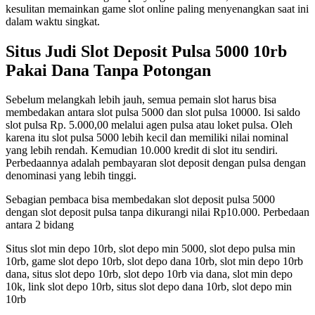
kesulitan memainkan game slot online paling menyenangkan saat ini
dalam waktu singkat.
Situs Judi Slot Deposit Pulsa 5000 10rb
Pakai Dana Tanpa Potongan
Sebelum melangkah lebih jauh, semua pemain slot harus bisa
membedakan antara slot pulsa 5000 dan slot pulsa 10000. Isi saldo
slot pulsa Rp. 5.000,00 melalui agen pulsa atau loket pulsa. Oleh
karena itu slot pulsa 5000 lebih kecil dan memiliki nilai nominal
yang lebih rendah. Kemudian 10.000 kredit di slot itu sendiri.
Perbedaannya adalah pembayaran slot deposit dengan pulsa dengan
denominasi yang lebih tinggi.
Sebagian pembaca bisa membedakan slot deposit pulsa 5000
dengan slot deposit pulsa tanpa dikurangi nilai Rp10.000. Perbedaan
antara 2 bidang
Situs slot min depo 10rb, slot depo min 5000, slot depo pulsa min
10rb, game slot depo 10rb, slot depo dana 10rb, slot min depo 10rb
dana, situs slot depo 10rb, slot depo 10rb via dana, slot min depo
10k, link slot depo 10rb, situs slot depo dana 10rb, slot depo min
10rb