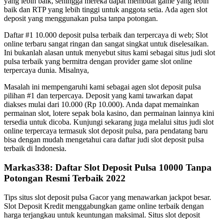
yang lebih baik, sehingga mereka dapat membuat game yang lebih
baik dan RTP yang lebih tinggi untuk anggota setia. Ada agen slot
deposit yang menggunakan pulsa tanpa potongan.
Daftar #1 10.000 deposit pulsa terbaik dan terpercaya di web; Slot
online terbaru sangat ringan dan sangat singkat untuk diselesaikan.
Ini bukanlah alasan untuk menyebut situs kami sebagai situs judi slot
pulsa terbaik yang bermitra dengan provider game slot online
terpercaya dunia. Misalnya,
Masalah ini mempengaruhi kami sebagai agen slot deposit pulsa
pilihan #1 dan terpercaya. Deposit yang kami tawarkan dapat
diakses mulai dari 10.000 (Rp 10.000). Anda dapat memainkan
permainan slot, lotere sepak bola kasino, dan permainan lainnya kini
tersedia untuk dicoba. Kunjungi sekarang juga melalui situs judi slot
online terpercaya termasuk slot deposit pulsa, para pendatang baru
bisa dengan mudah mengetahui cara daftar judi slot deposit pulsa
terbaik di Indonesia.
Markas338: Daftar Slot Deposit Pulsa 10000 Tanpa
Potongan Resmi Terbaik 2022
Tips situs slot deposit pulsa Gacor yang menawarkan jackpot besar.
Slot Deposit Kredit menggabungkan game online terbaik dengan
harga terjangkau untuk keuntungan maksimal. Situs slot deposit