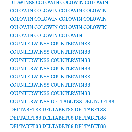
BIDWIN88
COLOWIN
COLOWIN
COLOWIN
COLOWIN
COLOWIN
COLOWIN
COLOWIN
COLOWIN
COLOWIN
COLOWIN
COLOWIN
COLOWIN
COLOWIN
COLOWIN
COLOWIN
COLOWIN
COLOWIN
COLOWIN
COUNTERWIN88
COUNTERWIN88
COUNTERWIN88
COUNTERWIN88
COUNTERWIN88
COUNTERWIN88
COUNTERWIN88
COUNTERWIN88
COUNTERWIN88
COUNTERWIN88
COUNTERWIN88
COUNTERWIN88
COUNTERWIN88
COUNTERWIN88
COUNTERWIN88
DELTABET88
DELTABET88
DELTABET88
DELTABET88
DELTABET88
DELTABET88
DELTABET88
DELTABET88
DELTABET88
DELTABET88
DELTABET88