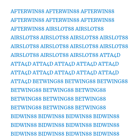
AFTERWIN88
AFTERWIN88
AFTERWIN88
AFTERWIN88
AFTERWIN88
AFTERWIN88
AFTERWIN88
AIRSLOT88
AIRSLOT88
AIRSLOT88
AIRSLOT88
AIRSLOT88
AIRSLOT88
AIRSLOT88
AIRSLOT88
AIRSLOT88
AIRSLOT88
AIRSLOT88
AIRSLOT88
AIRSLOT88
ATTA4D
ATTA4D
ATTA4D
ATTA4D
ATTA4D
ATTA4D
ATTA4D
ATTA4D
ATTA4D
ATTA4D
ATTA4D
ATTA4D
BETWING88
BETWING88
BETWING88
BETWING88
BETWING88
BETWING88
BETWING88
BETWING88
BETWING88
BETWING88
BETWING88
BETWING88
BIDWIN88
BIDWIN88
BIDWIN88
BIDWIN88
BIDWIN88
BIDWIN88
BIDWIN88
BIDWIN88
BIDWIN88
BIDWIN88
BIDWIN88
BIDWIN88