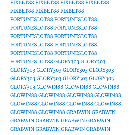
FIXBET88
FIXBET88
FIXBET88
FIXBET88
FIXBET88
FIXBET88
FIXBET88
FORTUNESLOT88
FORTUNESLOT88
FORTUNESLOT88
FORTUNESLOT88
FORTUNESLOT88
FORTUNESLOT88
FORTUNESLOT88
FORTUNESLOT88
FORTUNESLOT88
FORTUNESLOT88
FORTUNESLOT88
GLORY303
GLORY303
GLORY303
GLORY303
GLORY303
GLORY303
GLORY303
GLORY303
GLORY303
GLORY303
GLORY303
GLOWIN88
GLOWIN88
GLOWIN88
GLOWIN88
GLOWIN88
GLOWIN88
GLOWIN88
GLOWIN88
GLOWIN88
GLOWIN88
GLOWIN88
GLOWIN88
GLOWIN88
GRABWIN
GRABWIN
GRABWIN
GRABWIN
GRABWIN
GRABWIN
GRABWIN
GRABWIN
GRABWIN
GRABWIN