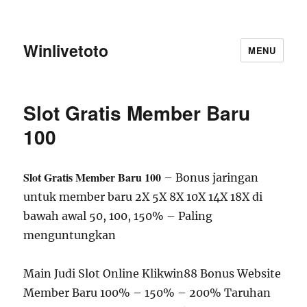
Winlivetoto
MENU
Slot Gratis Member Baru
100
Slot Gratis Member Baru 100
– Bonus jaringan
untuk member baru 2X 5X 8X 10X 14X 18X di
bawah awal 50, 100, 150% – Paling
menguntungkan
Main Judi Slot Online Klikwin88 Bonus Website
Member Baru 100% – 150% – 200% Taruhan