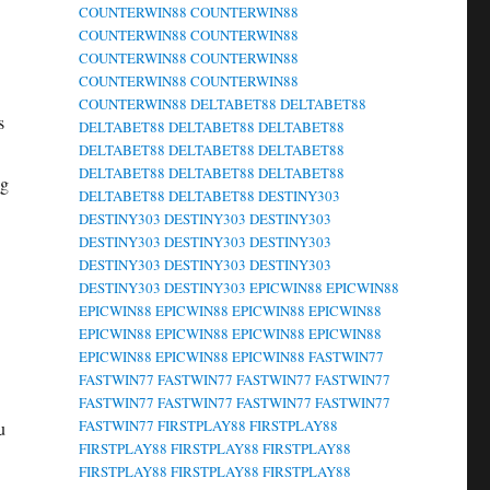
COUNTERWIN88
COUNTERWIN88
COUNTERWIN88
COUNTERWIN88
COUNTERWIN88
COUNTERWIN88
COUNTERWIN88
COUNTERWIN88
COUNTERWIN88
DELTABET88
DELTABET88
s
DELTABET88
DELTABET88
DELTABET88
DELTABET88
DELTABET88
DELTABET88
DELTABET88
DELTABET88
DELTABET88
ng
DELTABET88
DELTABET88
DESTINY303
DESTINY303
DESTINY303
DESTINY303
DESTINY303
DESTINY303
DESTINY303
DESTINY303
DESTINY303
DESTINY303
DESTINY303
DESTINY303
EPICWIN88
EPICWIN88
EPICWIN88
EPICWIN88
EPICWIN88
EPICWIN88
EPICWIN88
EPICWIN88
EPICWIN88
EPICWIN88
EPICWIN88
EPICWIN88
EPICWIN88
FASTWIN77
FASTWIN77
FASTWIN77
FASTWIN77
FASTWIN77
FASTWIN77
FASTWIN77
FASTWIN77
FASTWIN77
FASTWIN77
FIRSTPLAY88
FIRSTPLAY88
u
FIRSTPLAY88
FIRSTPLAY88
FIRSTPLAY88
FIRSTPLAY88
FIRSTPLAY88
FIRSTPLAY88