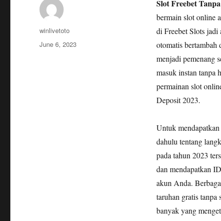
Slot Freebet Tanpa
bermain slot online 
Author
winlivetoto
di Freebet Slots jad
Posted
June 6, 2023
otomatis bertambah d
on
menjadi pemenang set
masuk instan tanpa h
permainan slot onl
Deposit 2023.
Untuk mendapatkan sl
dahulu tentang lang
pada tahun 2023 ter
dan mendapatkan ID
akun Anda. Berbagai
taruhan gratis tanpa
banyak yang mengeta