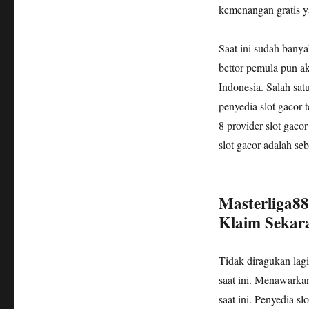
kemenangan gratis ya
Saat ini sudah banya
bettor pemula pun ak
Indonesia. Salah sa
penyedia slot gacor 
8 provider slot gaco
slot gacor adalah seb
Masterliga88
Klaim Sekar
Tidak diragukan lagi
saat ini. Menawarkan
saat ini. Penyedia s