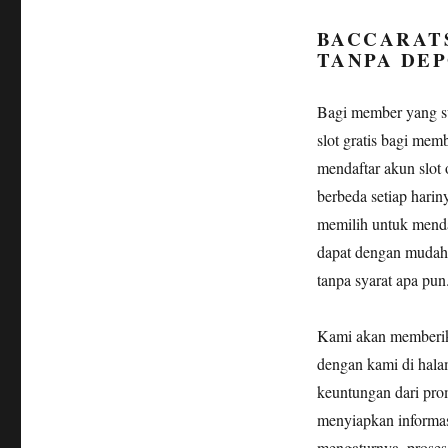
BACCARAT
TANPA DEP
Bagi member yang su
slot gratis bagi me
mendaftar akun slot
berbeda setiap harin
memilih untuk mendaf
dapat dengan mudah
tanpa syarat apa pun
Kami akan memberik
dengan kami di hala
keuntungan dari pro
menyiapkan informas
mengaturnya, proses 