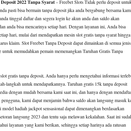
 Deposit 2022 Tanpa Syarat
– Freebet Slots Tidak perlu deposit untu
anda pasti bisa bermain tanpa deposit jika anda bergabung bersama kam
i anda tinggal daftar dan segera login ke akun anda dan saldo akan
an anda bisa mencarinya setiap hari. Dengan layanan ini, Anda bisa
iap hari, mulai dari mendapatkan mesin slot gratis tanpa syarat hingga
arus klaim. Slot Freebet Tanpa Deposit dapat dimainkan di semua jenis
ine untuk memudahkan pemain memenangkan Taruhan Gratis Tanpa
ot gratis tanpa deposit, Anda hanya perlu mengetahui informasi terleb
kah-langkah untuk mendapatkannya. Taruhan gratis 15k tanpa deposit
sedia dengan mudah bersama kami saat ini, dan hanya dengan mendafta
 pengguna, kami dapat menjamin bahwa saldo akan langsung masuk k
 model hadiah jackpot sensasional dapat dimenangkan berdasarkan
 setoran langsung 2023 dan tentu saja melawan kekalahan. Saat ini suda
hui layanan yang kami berikan, sehingga setiap harinya ada ratusan