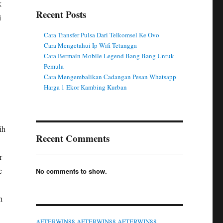
k
Recent Posts
i
Cara Transfer Pulsa Dari Telkomsel Ke Ovo
Cara Mengetahui Ip Wifi Tetangga
Cara Bermain Mobile Legend Bang Bang Untuk
Pemula
Cara Mengembalikan Cadangan Pesan Whatsapp
Harga 1 Ekor Kambing Kurban
ih
Recent Comments
r
e
No comments to show.
h
AFTERWIN88
AFTERWIN88
AFTERWIN88