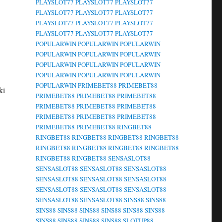
PLAYSLOT77
PLAYSLOT77
PLAYSLOT77
PLAYSLOT77
PLAYSLOT77
PLAYSLOT77
PLAYSLOT77
PLAYSLOT77
PLAYSLOT77
PLAYSLOT77
PLAYSLOT77
PLAYSLOT77
POPULARWIN
POPULARWIN
POPULARWIN
POPULARWIN
POPULARWIN
POPULARWIN
POPULARWIN
POPULARWIN
POPULARWIN
POPULARWIN
POPULARWIN
POPULARWIN
POPULARWIN
PRIMEBET88
PRIMEBET88
ki
PRIMEBET88
PRIMEBET88
PRIMEBET88
PRIMEBET88
PRIMEBET88
PRIMEBET88
PRIMEBET88
PRIMEBET88
PRIMEBET88
PRIMEBET88
PRIMEBET88
RINGBET88
RINGBET88
RINGBET88
RINGBET88
RINGBET88
RINGBET88
RINGBET88
RINGBET88
RINGBET88
RINGBET88
RINGBET88
SENSASLOT88
SENSASLOT88
SENSASLOT88
SENSASLOT88
SENSASLOT88
SENSASLOT88
SENSASLOT88
SENSASLOT88
SENSASLOT88
SENSASLOT88
SENSASLOT88
SENSASLOT88
SINS88
SINS88
SINS88
SINS88
SINS88
SINS88
SINS88
SINS88
SINS88
SINS88
SINS88
SINS88
SLOTUP88