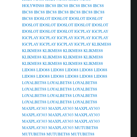
HOLYWIN88
IBC88
IBC88
IBC88
IBC88
IBC88
IBC88
IBC88
IBC88
IBC88
IBC88
IBC88
IBC88
IBC88
IDOSLOT
IDOSLOT
IDOSLOT
IDOSLOT
IDOSLOT
IDOSLOT
IDOSLOT
IDOSLOT
IDOSLOT
IDOSLOT
IDOSLOT
IDOSLOT
IGCPLAY
IGCPLAY
IGCPLAY
IGCPLAY
IGCPLAY
IGCPLAY
IGCPLAY
IGCPLAY
IGCPLAY
IGCPLAY
IGCPLAY
KLIKME88
KLIKME88
KLIKME88
KLIKME88
KLIKME88
KLIKME88
KLIKME88
KLIKME88
KLIKME88
KLIKME88
KLIKME88
KLIKME88
KLIKME88
LIDO88
LIDO88
LIDO88
LIDO88
LIDO88
LIDO88
LIDO88
LIDO88
LIDO88
LIDO88
LIDO88
LIDO88
LOYALBET88
LOYALBET88
LOYALBET88
LOYALBET88
LOYALBET88
LOYALBET88
LOYALBET88
LOYALBET88
LOYALBET88
LOYALBET88
LOYALBET88
LOYALBET88
MAXPLAY303
MAXPLAY303
MAXPLAY303
MAXPLAY303
MAXPLAY303
MAXPLAY303
MAXPLAY303
MAXPLAY303
MAXPLAY303
MAXPLAY303
MAXPLAY303
MUTUBET88
MUTUBET88
MUTUBET88
MUTUBET88