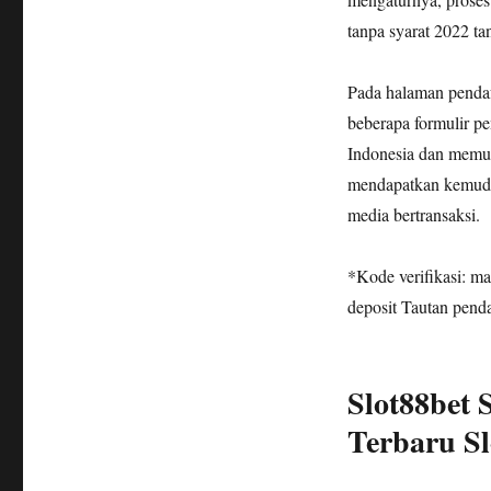
tanpa syarat 2022 ta
Pada halaman penda
beberapa formulir pe
Indonesia dan memud
mendapatkan kemuda
media bertransaksi.
*Kode verifikasi: m
deposit Tautan pendaf
Slot88bet 
Terbaru Sl