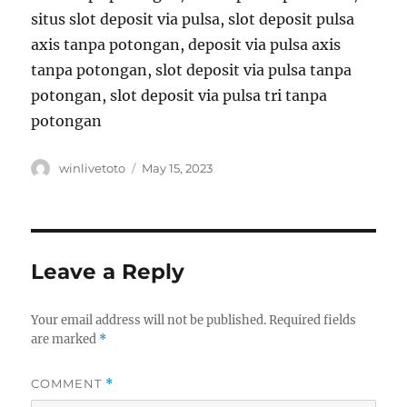
situs slot deposit via pulsa, slot deposit pulsa
axis tanpa potongan, deposit via pulsa axis
tanpa potongan, slot deposit via pulsa tanpa
potongan, slot deposit via pulsa tri tanpa
potongan
Author
Posted
winlivetoto
May 15, 2023
on
Leave a Reply
Your email address will not be published.
Required fields
are marked
*
COMMENT
*