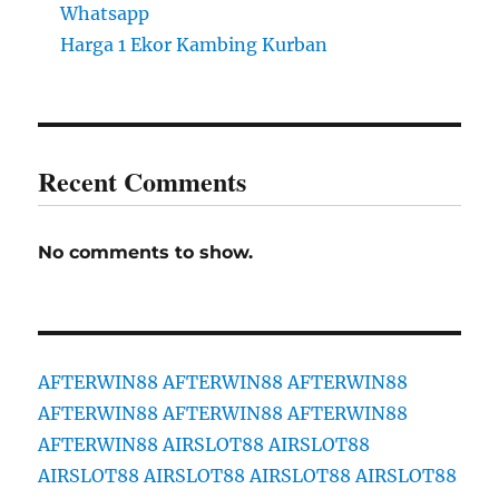
Whatsapp
Harga 1 Ekor Kambing Kurban
Recent Comments
No comments to show.
AFTERWIN88
AFTERWIN88
AFTERWIN88
AFTERWIN88
AFTERWIN88
AFTERWIN88
AFTERWIN88
AIRSLOT88
AIRSLOT88
AIRSLOT88
AIRSLOT88
AIRSLOT88
AIRSLOT88