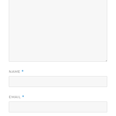
NAME
*
EMAIL
*