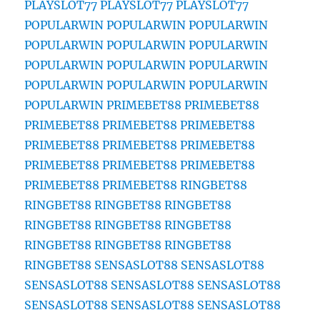
PLAYSLOT77
PLAYSLOT77
PLAYSLOT77
POPULARWIN
POPULARWIN
POPULARWIN
POPULARWIN
POPULARWIN
POPULARWIN
POPULARWIN
POPULARWIN
POPULARWIN
POPULARWIN
POPULARWIN
POPULARWIN
POPULARWIN
PRIMEBET88
PRIMEBET88
PRIMEBET88
PRIMEBET88
PRIMEBET88
PRIMEBET88
PRIMEBET88
PRIMEBET88
PRIMEBET88
PRIMEBET88
PRIMEBET88
PRIMEBET88
PRIMEBET88
RINGBET88
RINGBET88
RINGBET88
RINGBET88
RINGBET88
RINGBET88
RINGBET88
RINGBET88
RINGBET88
RINGBET88
RINGBET88
SENSASLOT88
SENSASLOT88
SENSASLOT88
SENSASLOT88
SENSASLOT88
SENSASLOT88
SENSASLOT88
SENSASLOT88