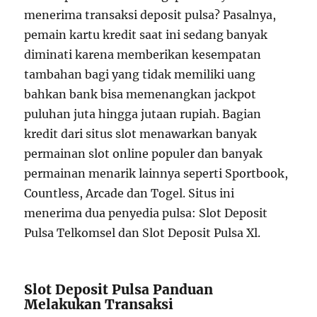
menerima transaksi deposit pulsa? Pasalnya,
pemain kartu kredit saat ini sedang banyak
diminati karena memberikan kesempatan
tambahan bagi yang tidak memiliki uang
bahkan bank bisa memenangkan jackpot
puluhan juta hingga jutaan rupiah. Bagian
kredit dari situs slot menawarkan banyak
permainan slot online populer dan banyak
permainan menarik lainnya seperti Sportbook,
Countless, Arcade dan Togel. Situs ini
menerima dua penyedia pulsa: Slot Deposit
Pulsa Telkomsel dan Slot Deposit Pulsa Xl.
Slot Deposit Pulsa Panduan
Melakukan Transaksi