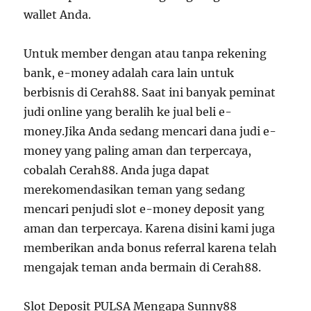
wallet Anda.
Untuk member dengan atau tanpa rekening
bank, e-money adalah cara lain untuk
berbisnis di Cerah88. Saat ini banyak peminat
judi online yang beralih ke jual beli e-
money.Jika Anda sedang mencari dana judi e-
money yang paling aman dan terpercaya,
cobalah Cerah88. Anda juga dapat
merekomendasikan teman yang sedang
mencari penjudi slot e-money deposit yang
aman dan terpercaya. Karena disini kami juga
memberikan anda bonus referral karena telah
mengajak teman anda bermain di Cerah88.
Slot Deposit PULSA Mengapa Sunny88