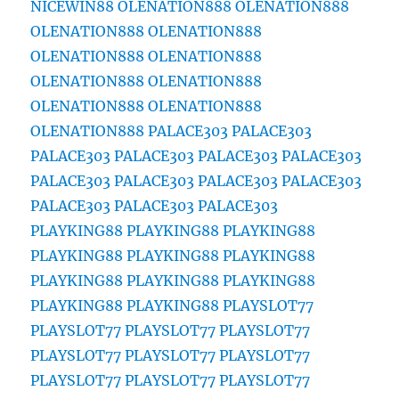
NICEWIN88
OLENATION888
OLENATION888
OLENATION888
OLENATION888
OLENATION888
OLENATION888
OLENATION888
OLENATION888
OLENATION888
OLENATION888
OLENATION888
PALACE303
PALACE303
PALACE303
PALACE303
PALACE303
PALACE303
PALACE303
PALACE303
PALACE303
PALACE303
PALACE303
PALACE303
PALACE303
PLAYKING88
PLAYKING88
PLAYKING88
PLAYKING88
PLAYKING88
PLAYKING88
PLAYKING88
PLAYKING88
PLAYKING88
PLAYKING88
PLAYKING88
PLAYSLOT77
PLAYSLOT77
PLAYSLOT77
PLAYSLOT77
PLAYSLOT77
PLAYSLOT77
PLAYSLOT77
PLAYSLOT77
PLAYSLOT77
PLAYSLOT77