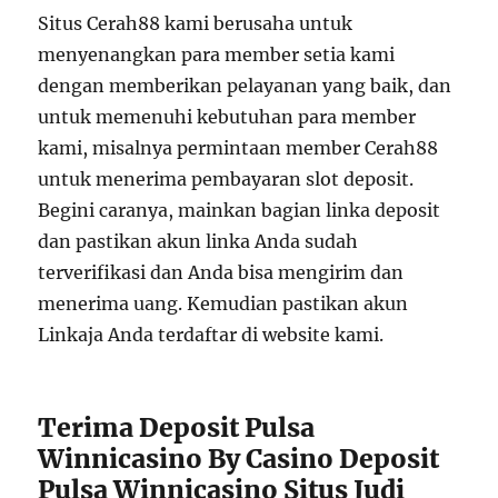
Situs Cerah88 kami berusaha untuk
menyenangkan para member setia kami
dengan memberikan pelayanan yang baik, dan
untuk memenuhi kebutuhan para member
kami, misalnya permintaan member Cerah88
untuk menerima pembayaran slot deposit.
Begini caranya, mainkan bagian linka deposit
dan pastikan akun linka Anda sudah
terverifikasi dan Anda bisa mengirim dan
menerima uang. Kemudian pastikan akun
Linkaja Anda terdaftar di website kami.
Terima Deposit Pulsa
Winnicasino By Casino Deposit
Pulsa Winnicasino Situs Judi