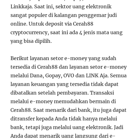
Linkkaja. Saat ini, sektor uang elektronik
sangat populer di kalangan penggemar judi
online. Untuk deposit via Cerah88
cryptocurrency, saat ini ada 4 jenis mata uang
yang bisa dipilih.
Berikut layanan setor e-money yang sudah
tersedia di Cerah88 dan layanan setor e-money
melalui Dana, Gopay, OVO dan LINK Aja. Semua
layanan keuangan yang tersedia tidak dapat
dibatalkan setelah pembayaran. Transaksi
melalui e-money memudahkan bermain di
Cerah88. Saat menarik dari bank, itu juga dapat
ditransfer kepada Anda tidak hanya melalui
bank, tetapi juga melalui uang elektronik. Jadi
Anda dapat menarik uang langsung dari e-