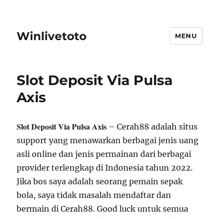
Winlivetoto
MENU
Slot Deposit Via Pulsa
Axis
Slot Deposit Via Pulsa Axis
– Cerah88 adalah situs
support yang menawarkan berbagai jenis uang
asli online dan jenis permainan dari berbagai
provider terlengkap di Indonesia tahun 2022.
Jika bos saya adalah seorang pemain sepak
bola, saya tidak masalah mendaftar dan
bermain di Cerah88. Good luck untuk semua