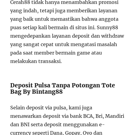
Cerah88 tidak hanya menambahkan promosi
yang indah, tetapi juga memberikan layanan
yang baik untuk memastikan bahwa anggota
puas setiap kali bermain di situs ini. Sunny88
mengedepankan layanan deposit dan withdraw
yang sangat cepat untuk mengatasi masalah
pada saat member bermain game atau
melakukan transaksi.
Deposit Pulsa Tanpa Potongan Tote
Bag By Bintang88
Selain deposit via pulsa, kami juga
menawarkan deposit via bank BCA, Bri, Mandiri
dan BNI serta deposit menggunakan e-
currency seperti Dana, Gopay, Ovo dan