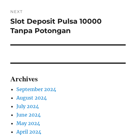
NEXT
Slot Deposit Pulsa 10000
Next
post:
Tanpa Potongan
Archives
September 2024
August 2024
July 2024
June 2024
May 2024
April 2024