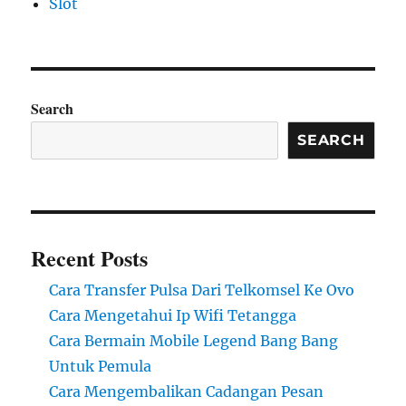
Slot
Search
SEARCH
Recent Posts
Cara Transfer Pulsa Dari Telkomsel Ke Ovo
Cara Mengetahui Ip Wifi Tetangga
Cara Bermain Mobile Legend Bang Bang
Untuk Pemula
Cara Mengembalikan Cadangan Pesan