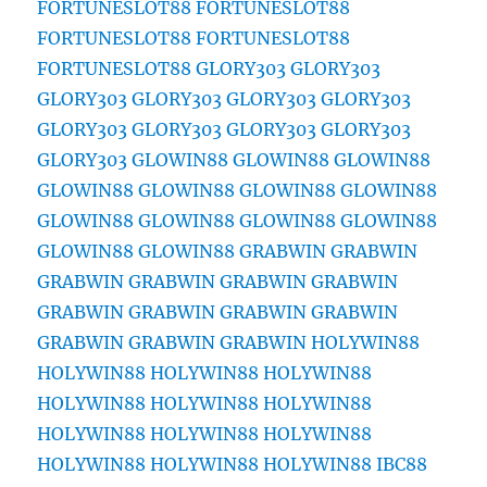
FORTUNESLOT88
FORTUNESLOT88
FORTUNESLOT88
FORTUNESLOT88
FORTUNESLOT88
GLORY303
GLORY303
GLORY303
GLORY303
GLORY303
GLORY303
GLORY303
GLORY303
GLORY303
GLORY303
GLORY303
GLOWIN88
GLOWIN88
GLOWIN88
GLOWIN88
GLOWIN88
GLOWIN88
GLOWIN88
GLOWIN88
GLOWIN88
GLOWIN88
GLOWIN88
GLOWIN88
GLOWIN88
GRABWIN
GRABWIN
GRABWIN
GRABWIN
GRABWIN
GRABWIN
GRABWIN
GRABWIN
GRABWIN
GRABWIN
GRABWIN
GRABWIN
GRABWIN
HOLYWIN88
HOLYWIN88
HOLYWIN88
HOLYWIN88
HOLYWIN88
HOLYWIN88
HOLYWIN88
HOLYWIN88
HOLYWIN88
HOLYWIN88
HOLYWIN88
HOLYWIN88
HOLYWIN88
IBC88