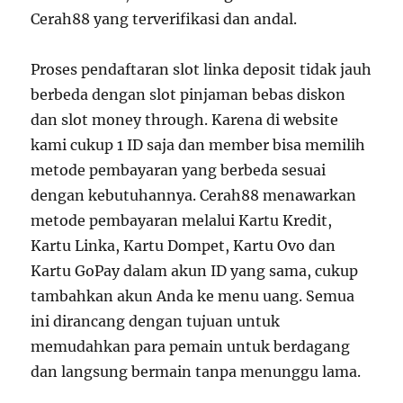
Cerah88 yang terverifikasi dan andal.
Proses pendaftaran slot linka deposit tidak jauh
berbeda dengan slot pinjaman bebas diskon
dan slot money through. Karena di website
kami cukup 1 ID saja dan member bisa memilih
metode pembayaran yang berbeda sesuai
dengan kebutuhannya. Cerah88 menawarkan
metode pembayaran melalui Kartu Kredit,
Kartu Linka, Kartu Dompet, Kartu Ovo dan
Kartu GoPay dalam akun ID yang sama, cukup
tambahkan akun Anda ke menu uang. Semua
ini dirancang dengan tujuan untuk
memudahkan para pemain untuk berdagang
dan langsung bermain tanpa menunggu lama.