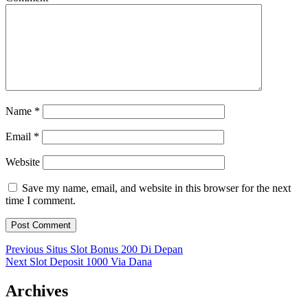
Name
*
Email
*
Website
Save my name, email, and website in this browser for the next
time I comment.
Post
Previous
Previous
Situs Slot Bonus 200 Di Depan
Next
post:
Next
Slot Deposit 1000 Via Dana
navigation
post:
Archives