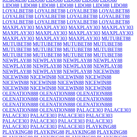
LIDO88
LIDO88
LIDO88
LIDO88
LIDO88
LIDO88
LIDO88
LOYALBET88
LOYALBET88
LOYALBET88
LOYALBET88
LOYALBET88
LOYALBET88
LOYALBET88
LOYALBET88
LOYALBET88
LOYALBET88
LOYALBET88
LOYALBET88
MAXPLAY303
MAXPLAY303
MAXPLAY303
MAXPLAY303
MAXPLAY303
MAXPLAY303
MAXPLAY303
MAXPLAY303
MAXPLAY303
MAXPLAY303
MAXPLAY303
MUTUBET88
MUTUBET88
MUTUBET88
MUTUBET88
MUTUBET88
MUTUBET88
MUTUBET88
MUTUBET88
MUTUBET88
MUTUBET88
MUTUBET88
MUTUBET88
MUTUBET88
NEWPLAY88
NEWPLAY88
NEWPLAY88
NEWPLAY88
NEWPLAY88
NEWPLAY88
NEWPLAY88
NEWPLAY88
NEWPLAY88
NEWPLAY88
NEWPLAY88
NICEWIN88
NICEWIN88
NICEWIN88
NICEWIN88
NICEWIN88
NICEWIN88
NICEWIN88
NICEWIN88
NICEWIN88
NICEWIN88
NICEWIN88
NICEWIN88
NICEWIN88
OLENATION888
OLENATION888
OLENATION888
OLENATION888
OLENATION888
OLENATION888
OLENATION888
OLENATION888
OLENATION888
OLENATION888
OLENATION888
PALACE303
PALACE303
PALACE303
PALACE303
PALACE303
PALACE303
PALACE303
PALACE303
PALACE303
PALACE303
PALACE303
PALACE303
PALACE303
PLAYKING88
PLAYKING88
PLAYKING88
PLAYKING88
PLAYKING88