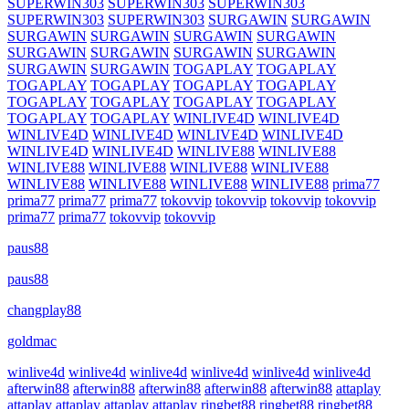
SUPERWIN303
SUPERWIN303
SUPERWIN303
SUPERWIN303
SUPERWIN303
SURGAWIN
SURGAWIN
SURGAWIN
SURGAWIN
SURGAWIN
SURGAWIN
SURGAWIN
SURGAWIN
SURGAWIN
SURGAWIN
SURGAWIN
SURGAWIN
TOGAPLAY
TOGAPLAY
TOGAPLAY
TOGAPLAY
TOGAPLAY
TOGAPLAY
TOGAPLAY
TOGAPLAY
TOGAPLAY
TOGAPLAY
TOGAPLAY
TOGAPLAY
WINLIVE4D
WINLIVE4D
WINLIVE4D
WINLIVE4D
WINLIVE4D
WINLIVE4D
WINLIVE4D
WINLIVE4D
WINLIVE88
WINLIVE88
WINLIVE88
WINLIVE88
WINLIVE88
WINLIVE88
WINLIVE88
WINLIVE88
WINLIVE88
WINLIVE88
prima77
prima77
prima77
prima77
tokovvip
tokovvip
tokovvip
tokovvip
prima77
prima77
tokovvip
tokovvip
paus88
paus88
changplay88
goldmac
winlive4d
winlive4d
winlive4d
winlive4d
winlive4d
winlive4d
afterwin88
afterwin88
afterwin88
afterwin88
afterwin88
attaplay
attaplay
attaplay
attaplay
attaplay
ringbet88
ringbet88
ringbet88