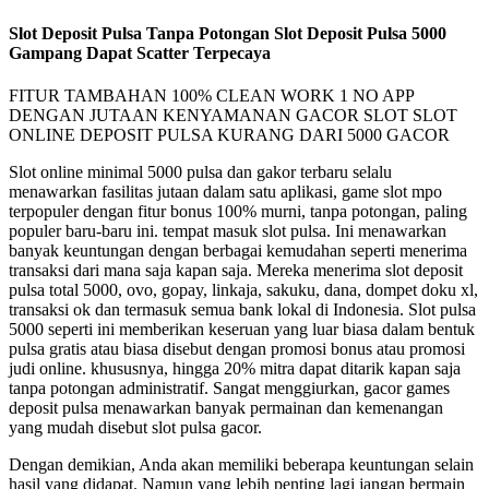
Slot Deposit Pulsa Tanpa Potongan Slot Deposit Pulsa 5000
Gampang Dapat Scatter Terpecaya
FITUR TAMBAHAN 100% CLEAN WORK 1 NO APP
DENGAN JUTAAN KENYAMANAN GACOR SLOT SLOT
ONLINE DEPOSIT PULSA KURANG DARI 5000 GACOR
Slot online minimal 5000 pulsa dan gakor terbaru selalu
menawarkan fasilitas jutaan dalam satu aplikasi, game slot mpo
terpopuler dengan fitur bonus 100% murni, tanpa potongan, paling
populer baru-baru ini. tempat masuk slot pulsa. Ini menawarkan
banyak keuntungan dengan berbagai kemudahan seperti menerima
transaksi dari mana saja kapan saja. Mereka menerima slot deposit
pulsa total 5000, ovo, gopay, linkaja, sakuku, dana, dompet doku xl,
transaksi ok dan termasuk semua bank lokal di Indonesia. Slot pulsa
5000 seperti ini memberikan keseruan yang luar biasa dalam bentuk
pulsa gratis atau biasa disebut dengan promosi bonus atau promosi
judi online. khususnya, hingga 20% mitra dapat ditarik kapan saja
tanpa potongan administratif. Sangat menggiurkan, gacor games
deposit pulsa menawarkan banyak permainan dan kemenangan
yang mudah disebut slot pulsa gacor.
Dengan demikian, Anda akan memiliki beberapa keuntungan selain
hasil yang didapat. Namun yang lebih penting lagi jangan bermain