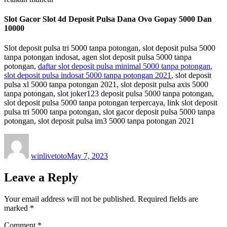
Slot Gacor Slot 4d Deposit Pulsa Dana Ovo Gopay 5000 Dan
10000
Slot deposit pulsa tri 5000 tanpa potongan, slot deposit pulsa 5000
tanpa potongan indosat, agen slot deposit pulsa 5000 tanpa
potongan,
daftar slot deposit pulsa minimal 5000 tanpa potongan
,
slot deposit pulsa indosat 5000 tanpa potongan 2021
, slot deposit
pulsa xl 5000 tanpa potongan 2021, slot deposit pulsa axis 5000
tanpa potongan, slot joker123 deposit pulsa 5000 tanpa potongan,
slot deposit pulsa 5000 tanpa potongan terpercaya, link slot deposit
pulsa tri 5000 tanpa potongan, slot gacor deposit pulsa 5000 tanpa
potongan, slot deposit pulsa im3 5000 tanpa potongan 2021
Author
Posted
on
winlivetoto
May 7, 2023
Leave a Reply
Your email address will not be published.
Required fields are
marked
*
Comment
*