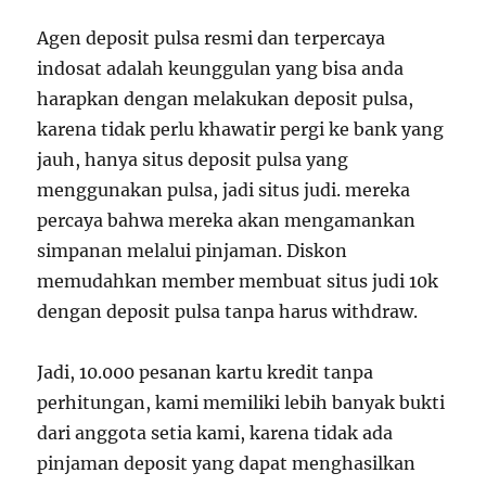
Agen deposit pulsa resmi dan terpercaya
indosat adalah keunggulan yang bisa anda
harapkan dengan melakukan deposit pulsa,
karena tidak perlu khawatir pergi ke bank yang
jauh, hanya situs deposit pulsa yang
menggunakan pulsa, jadi situs judi. mereka
percaya bahwa mereka akan mengamankan
simpanan melalui pinjaman. Diskon
memudahkan member membuat situs judi 10k
dengan deposit pulsa tanpa harus withdraw.
Jadi, 10.000 pesanan kartu kredit tanpa
perhitungan, kami memiliki lebih banyak bukti
dari anggota setia kami, karena tidak ada
pinjaman deposit yang dapat menghasilkan