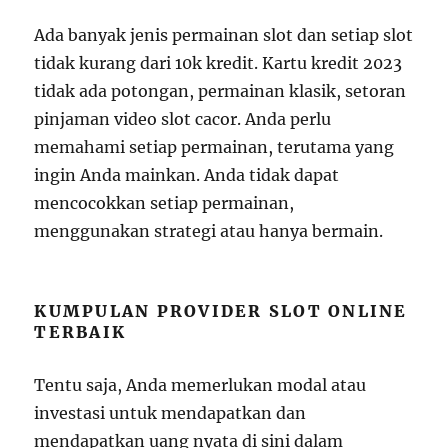
Ada banyak jenis permainan slot dan setiap slot
tidak kurang dari 10k kredit. Kartu kredit 2023
tidak ada potongan, permainan klasik, setoran
pinjaman video slot cacor. Anda perlu
memahami setiap permainan, terutama yang
ingin Anda mainkan. Anda tidak dapat
mencocokkan setiap permainan,
menggunakan strategi atau hanya bermain.
KUMPULAN PROVIDER SLOT ONLINE
TERBAIK
Tentu saja, Anda memerlukan modal atau
investasi untuk mendapatkan dan
mendapatkan uang nyata di sini dalam