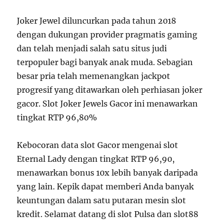
Joker Jewel diluncurkan pada tahun 2018
dengan dukungan provider pragmatis gaming
dan telah menjadi salah satu situs judi
terpopuler bagi banyak anak muda. Sebagian
besar pria telah memenangkan jackpot
progresif yang ditawarkan oleh perhiasan joker
gacor. Slot Joker Jewels Gacor ini menawarkan
tingkat RTP 96,80%
Kebocoran data slot Gacor mengenai slot
Eternal Lady dengan tingkat RTP 96,90,
menawarkan bonus 10x lebih banyak daripada
yang lain. Kepik dapat memberi Anda banyak
keuntungan dalam satu putaran mesin slot
kredit. Selamat datang di slot Pulsa dan slot88