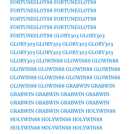
FORTUNESLOT88
FORTUNESLOT88
FORTUNESLOT88
FORTUNESLOT88
FORTUNESLOT88
FORTUNESLOT88
FORTUNESLOT88
FORTUNESLOT88
FORTUNESLOT88
GLORY303
GLORY303
GLORY303
GLORY303
GLORY303
GLORY303
GLORY303
GLORY303
GLORY303
GLORY303
GLORY303
GLOWIN88
GLOWIN88
GLOWIN88
GLOWIN88
GLOWIN88
GLOWIN88
GLOWIN88
GLOWIN88
GLOWIN88
GLOWIN88
GLOWIN88
GLOWIN88
GLOWIN88
GRABWIN
GRABWIN
GRABWIN
GRABWIN
GRABWIN
GRABWIN
GRABWIN
GRABWIN
GRABWIN
GRABWIN
GRABWIN
GRABWIN
GRABWIN
HOLYWIN88
HOLYWIN88
HOLYWIN88
HOLYWIN88
HOLYWIN88
HOLYWIN88
HOLYWIN88