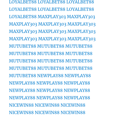
LOYALBET88
LOYALBET88
LOYALBET88
LOYALBET88
LOYALBET88
LOYALBET88
LOYALBET88
MAXPLAY303
MAXPLAY303
MAXPLAY303
MAXPLAY303
MAXPLAY303
MAXPLAY303
MAXPLAY303
MAXPLAY303
MAXPLAY303
MAXPLAY303
MAXPLAY303
MUTUBET88
MUTUBET88
MUTUBET88
MUTUBET88
MUTUBET88
MUTUBET88
MUTUBET88
MUTUBET88
MUTUBET88
MUTUBET88
MUTUBET88
MUTUBET88
MUTUBET88
NEWPLAY88
NEWPLAY88
NEWPLAY88
NEWPLAY88
NEWPLAY88
NEWPLAY88
NEWPLAY88
NEWPLAY88
NEWPLAY88
NEWPLAY88
NEWPLAY88
NICEWIN88
NICEWIN88
NICEWIN88
NICEWIN88
NICEWIN88
NICEWIN88