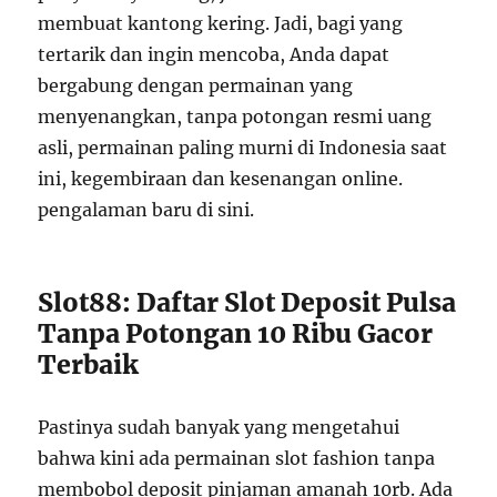
membuat kantong kering. Jadi, bagi yang
tertarik dan ingin mencoba, Anda dapat
bergabung dengan permainan yang
menyenangkan, tanpa potongan resmi uang
asli, permainan paling murni di Indonesia saat
ini, kegembiraan dan kesenangan online.
pengalaman baru di sini.
Slot88: Daftar Slot Deposit Pulsa
Tanpa Potongan 10 Ribu Gacor
Terbaik
Pastinya sudah banyak yang mengetahui
bahwa kini ada permainan slot fashion tanpa
membobol deposit pinjaman amanah 10rb. Ada