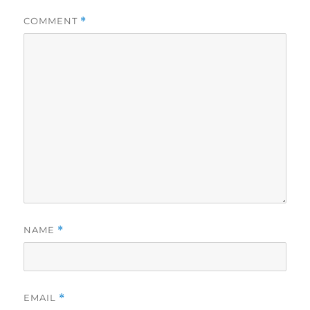
COMMENT
*
NAME
*
EMAIL
*