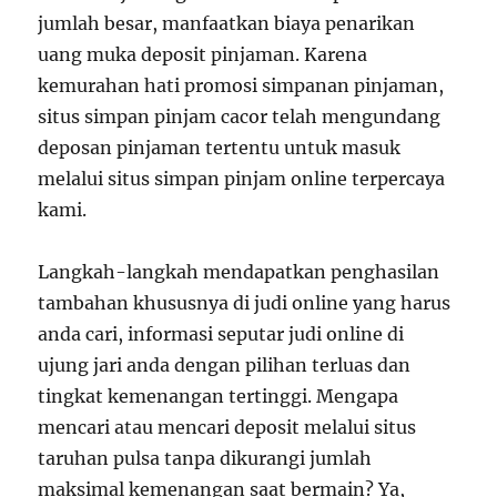
jumlah besar, manfaatkan biaya penarikan
uang muka deposit pinjaman. Karena
kemurahan hati promosi simpanan pinjaman,
situs simpan pinjam cacor telah mengundang
deposan pinjaman tertentu untuk masuk
melalui situs simpan pinjam online terpercaya
kami.
Langkah-langkah mendapatkan penghasilan
tambahan khususnya di judi online yang harus
anda cari, informasi seputar judi online di
ujung jari anda dengan pilihan terluas dan
tingkat kemenangan tertinggi. Mengapa
mencari atau mencari deposit melalui situs
taruhan pulsa tanpa dikurangi jumlah
maksimal kemenangan saat bermain? Ya,