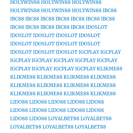
HOLYWIN88
HOLYWIN88
HOLYWIN88
HOLYWIN88
HOLYWIN88
HOLYWIN88
IBC88
IBC88
IBC88
IBC88
IBC88
IBC88
IBC88
IBC88
IBC88
IBC88
IBC88
IBC88
IBC88
IDOSLOT
IDOSLOT
IDOSLOT
IDOSLOT
IDOSLOT
IDOSLOT
IDOSLOT
IDOSLOT
IDOSLOT
IDOSLOT
IDOSLOT
IDOSLOT
IGCPLAY
IGCPLAY
IGCPLAY
IGCPLAY
IGCPLAY
IGCPLAY
IGCPLAY
IGCPLAY
IGCPLAY
IGCPLAY
IGCPLAY
KLIKME88
KLIKME88
KLIKME88
KLIKME88
KLIKME88
KLIKME88
KLIKME88
KLIKME88
KLIKME88
KLIKME88
KLIKME88
KLIKME88
KLIKME88
LIDO88
LIDO88
LIDO88
LIDO88
LIDO88
LIDO88
LIDO88
LIDO88
LIDO88
LIDO88
LIDO88
LIDO88
LOYALBET88
LOYALBET88
LOYALBET88
LOYALBET88
LOYALBET88