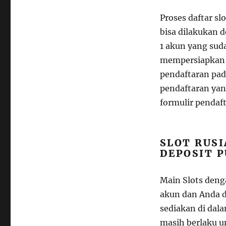
Proses daftar s
bisa dilakukan 
1 akun yang sud
mempersiapkan d
pendaftaran pad
pendaftaran yan
formulir pendaft
SLOT RUSI
DEPOSIT 
Main Slots deng
akun dan Anda 
sediakan di dal
masih berlaku 