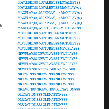
LOYALBET88
LOYALBET88
LOYALBET88
LOYALBET88
LOYALBET88
MAXPLAY303
MAXPLAY303
MAXPLAY303
MAXPLAY303
MAXPLAY303
MAXPLAY303
MAXPLAY303
MAXPLAY303
MAXPLAY303
MAXPLAY303
eh
MAXPLAY303
MUTUBET88
MUTUBET88
MUTUBET88
MUTUBET88
MUTUBET88
MUTUBET88
MUTUBET88
MUTUBET88
MUTUBET88
MUTUBET88
MUTUBET88
MUTUBET88
MUTUBET88
NEWPLAY88
NEWPLAY88
NEWPLAY88
NEWPLAY88
NEWPLAY88
NEWPLAY88
NEWPLAY88
NEWPLAY88
NEWPLAY88
NEWPLAY88
NEWPLAY88
NICEWIN88
NICEWIN88
NICEWIN88
NICEWIN88
NICEWIN88
NICEWIN88
NICEWIN88
NICEWIN88
NICEWIN88
NICEWIN88
NICEWIN88
NICEWIN88
NICEWIN88
OLENATION888
OLENATION888
OLENATION888
OLENATION888
OLENATION888
OLENATION888
OLENATION888