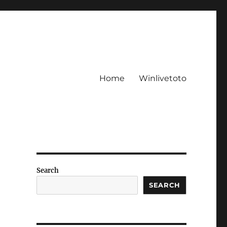
Home
Winlivetoto
Search
SEARCH