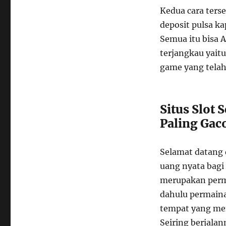
Kedua cara ters
deposit pulsa k
Semua itu bisa 
terjangkau yai
game yang telah
Situs Slot
Paling Gac
Selamat datang 
uang nyata bagi
merupakan perm
dahulu permaina
tempat yang me
Seiring berjala