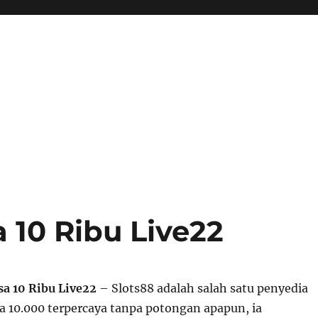
a 10 Ribu Live22
sa 10 Ribu Live22
– Slots88 adalah salah satu penyedia
sa 10.000 terpercaya tanpa potongan apapun, ia