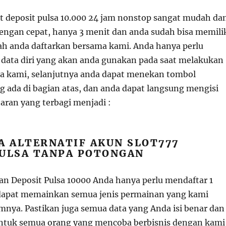
lot deposit pulsa 10.000 24 jam nonstop sangat mudah da
dengan cepat, hanya 3 menit dan anda sudah bisa memili
ah anda daftarkan bersama kami. Anda hanya perlu
ata diri yang akan anda gunakan pada saat melakukan
a kami, selanjutnya anda dapat menekan tombol
g ada di bagian atas, dan anda dapat langsung mengisi
aran yang terbagi menjadi :
A ALTERNATIF AKUN SLOT777
PULSA TANPA POTONGAN
an Deposit Pulsa 10000 Anda hanya perlu mendaftar 1
dapat memainkan semua jenis permainan yang kami
amnya. Pastikan juga semua data yang Anda isi benar dan
untuk semua orang yang mencoba berbisnis dengan kami