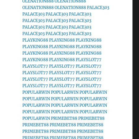
OLENATION888
OLENATION888
OLENATION888
OLENATION888
PALACE303
PALACE303
PALACE303
PALACE303
PALACE303
PALACE303
PALACE303
PALACE303
PALACE303
PALACE303
PALACE303
PALACE303
PALACE303
PLAYKING88
PLAYKING88
PLAYKING88
PLAYKING88
PLAYKING88
PLAYKING88
PLAYKING88
PLAYKING88
PLAYKING88
PLAYKING88
PLAYKING88
PLAYSLOT77
PLAYSLOT77
PLAYSLOT77
PLAYSLOT77
PLAYSLOT77
PLAYSLOT77
PLAYSLOT77
PLAYSLOT77
PLAYSLOT77
PLAYSLOT77
PLAYSLOT77
PLAYSLOT77
PLAYSLOT77
POPULARWIN
POPULARWIN
POPULARWIN
POPULARWIN
POPULARWIN
POPULARWIN
POPULARWIN
POPULARWIN
POPULARWIN
POPULARWIN
POPULARWIN
POPULARWIN
POPULARWIN
PRIMEBET88
PRIMEBET88
PRIMEBET88
PRIMEBET88
PRIMEBET88
PRIMEBET88
PRIMEBET88
PRIMEBET88
PRIMEBET88
PRIMEBET88
PRIMEBET88