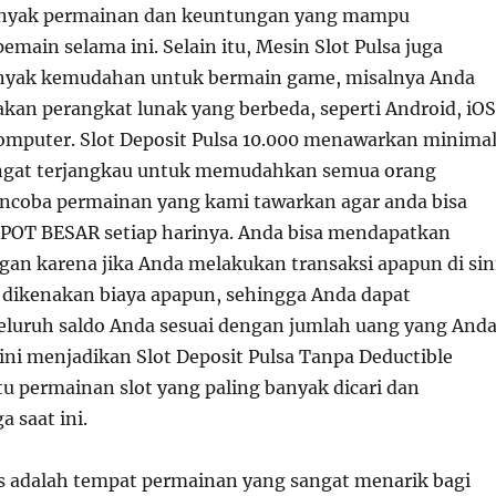
nyak permainan dan keuntungan yang mampu
ain selama ini. Selain itu, Mesin Slot Pulsa juga
yak kemudahan untuk bermain game, misalnya Anda
an perangkat lunak yang berbeda, seperti Android, iOS
 komputer. Slot Deposit Pulsa 10.000 menawarkan minima
angat terjangkau untuk memudahkan semua orang
ncoba permainan yang kami tawarkan agar anda bisa
POT BESAR setiap harinya. Anda bisa mendapatkan
an karena jika Anda melakukan transaksi apapun di sin
 dikenakan biaya apapun, sehingga Anda dapat
luruh saldo Anda sesuai dengan jumlah uang yang And
ini menjadikan Slot Deposit Pulsa Tanpa Deductible
tu permainan slot yang paling banyak dicari dan
a saat ini.
s adalah tempat permainan yang sangat menarik bagi