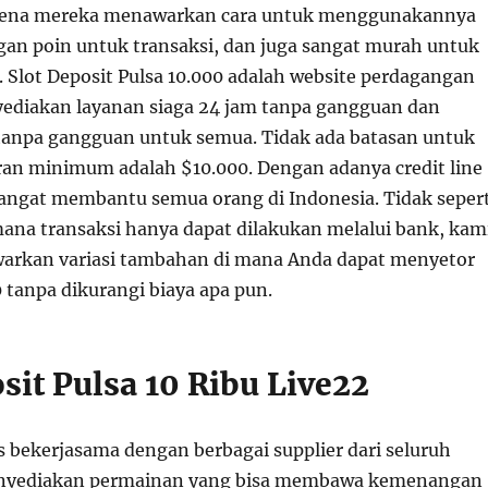
rena mereka menawarkan cara untuk menggunakannya
an poin untuk transaksi, dan juga sangat murah untuk
 Slot Deposit Pulsa 10.000 adalah website perdagangan
ediakan layanan siaga 24 jam tanpa gangguan dan
tanpa gangguan untuk semua. Tidak ada batasan untuk
ran minimum adalah $10.000. Dengan adanya credit line
angat membantu semua orang di Indonesia. Tidak sepert
ana transaksi hanya dapat dilakukan melalui bank, kam
arkan variasi tambahan di mana Anda dapat menyetor
 tanpa dikurangi biaya apa pun.
sit Pulsa 10 Ribu Live22
ts bekerjasama dengan berbagai supplier dari seluruh
nyediakan permainan yang bisa membawa kemenangan