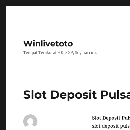
Winlivetoto
Tempat Terakurat HK, SGP, Sdy hari ini.
Slot Deposit Puls
Slot Deposit Pul
slot deposit pul