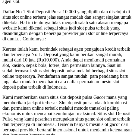
agen slot.
Daftar No 1 Slot Deposit Pulsa 10.000 yang dipilih dan disetujui di
situs slot online terbaru jelas sangat mudah dan sangat singkat untuk
dikelola. Hal ini tentunya tidak menjadi salah satu alasan mengapa
website kami dikenal sebagai situs judi slot pulsa terbaik yang
disandingkan dengan beberapa provider judi slot online terpercaya
di dunia. , Contohnya :
Karena itulah kami bertindak sebagai agen pengajuan kredit terbaik
dan terpercaya No.1. Deposit yang kami berikan sangat murah,
mulai dari 10 juta (Rp10.000). Anda dapat menikmati permainan
slot, kasino, sepak bola, lotere, dan permainan lainnya. Saat ini
sudah termasuk situs slot deposit pulsa melalui berbagai situs slot
online terpercaya. Pendaftaran sangat mudah, para pendatang baru
juga akan mudah memahami cara daftar permainan mesin slot
deposit pulsa terbaik di Indonesia.
Kami memberikan saran situs slot deposit pulsa Gacor mana yang
memberikan jackpot terbesar. Slot deposit pulsa adalah kombinasi
dari permainan online terbaik melalui metode transaksi paling
ekonomis untuk mencapai keuntungan maksimal. Situs slot Deposit
Pulsa yang kami pasarkan merupakan situs game slot online terbaik
dan terpercaya di Indonesia. Tersedia banyak mesin slot gacor dari
berbagai provider bertaraf internasional untuk menjamin ketenangan