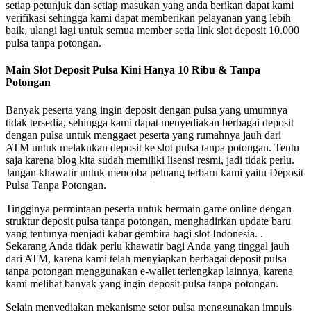
setiap petunjuk dan setiap masukan yang anda berikan dapat kami
verifikasi sehingga kami dapat memberikan pelayanan yang lebih
baik, ulangi lagi untuk semua member setia link slot deposit 10.000
pulsa tanpa potongan.
Main Slot Deposit Pulsa Kini Hanya 10 Ribu & Tanpa
Potongan
Banyak peserta yang ingin deposit dengan pulsa yang umumnya
tidak tersedia, sehingga kami dapat menyediakan berbagai deposit
dengan pulsa untuk menggaet peserta yang rumahnya jauh dari
ATM untuk melakukan deposit ke slot pulsa tanpa potongan. Tentu
saja karena blog kita sudah memiliki lisensi resmi, jadi tidak perlu.
Jangan khawatir untuk mencoba peluang terbaru kami yaitu Deposit
Pulsa Tanpa Potongan.
Tingginya permintaan peserta untuk bermain game online dengan
struktur deposit pulsa tanpa potongan, menghadirkan update baru
yang tentunya menjadi kabar gembira bagi slot Indonesia. .
Sekarang Anda tidak perlu khawatir bagi Anda yang tinggal jauh
dari ATM, karena kami telah menyiapkan berbagai deposit pulsa
tanpa potongan menggunakan e-wallet terlengkap lainnya, karena
kami melihat banyak yang ingin deposit pulsa tanpa potongan.
Selain menyediakan mekanisme setor pulsa menggunakan impuls