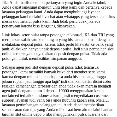
Jika Anda masih memiliki pertanyaan yang ingin Anda ketahui,
Anda dapat langsung mengunjungi blog kami dan bertanya kepada
layanan pelanggan kami. Anda dapat menghubungi layanan
pelanggan kami melalui livechat atau whatapps yang tersedia di situs
mesin slot melalui pulsa kami. Jadi tidak perlu cuek jika ada
pertanyaan karena bisa langsung ditanyakan.
Link lokasi setor pulsa tanpa potongan telkomsel, XL dan TRI yang
merupakan salah satu keuntungan yang bisa anda nikmati dengan
melakukan deposit pulsa, karena tidak perlu khawatir ke bank yang
jauh, dilakukan hanya untuk deposit pulsa, Jadi situs permainan slot
online terpercaya menyediakan deposit dengan pulsa. Tidak ada
potongan untuk memfasilitasi simpanan anggota.
Sebagai agen judi slot dengan deposit pulsa tidak termasuk
potongan, kami memiliki banyak bukti dari member setia kami
karena dengan minimal deposit pulsa anda bisa menang hingga
jutaan rupiah, jadi tunggu apa lagi? jadi silahkan daftar disini coba
rasakan kemenangan terbesar dan anda tidak akan merasa menjadi
agen judi dengan minimal deposit 10000 menggunakan kredit
unclaimed terbaik di indonesia kami pasti menyediakan customer
support layanan judi yang bisa anda hubungi kapan saja. Melalui
layanan pertimbangan pelanggan ini, Anda dapat memberikan
semua saran dan tips yang Anda miliki saat bermain melalui bandar
taruhan slot online depo 5 ribu menggunakan pulsa. Karena dari