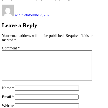
Author
Posted
on
winlivetoto
June 7, 2023
Leave a Reply
Your email address will not be published.
Required fields are
marked
*
Comment
*
Name
*
Email
*
Website