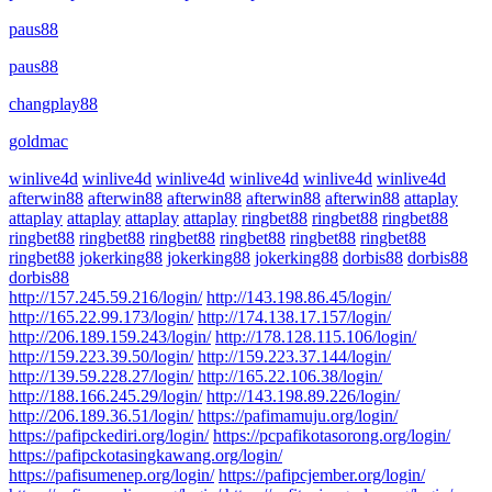
paus88
paus88
changplay88
goldmac
winlive4d
winlive4d
winlive4d
winlive4d
winlive4d
winlive4d
afterwin88
afterwin88
afterwin88
afterwin88
afterwin88
attaplay
attaplay
attaplay
attaplay
attaplay
ringbet88
ringbet88
ringbet88
ringbet88
ringbet88
ringbet88
ringbet88
ringbet88
ringbet88
ringbet88
jokerking88
jokerking88
jokerking88
dorbis88
dorbis88
dorbis88
http://157.245.59.216/login/
http://143.198.86.45/login/
http://165.22.99.173/login/
http://174.138.17.157/login/
http://206.189.159.243/login/
http://178.128.115.106/login/
http://159.223.39.50/login/
http://159.223.37.144/login/
http://139.59.228.27/login/
http://165.22.106.38/login/
http://188.166.245.29/login/
http://143.198.89.226/login/
http://206.189.36.51/login/
https://pafimamuju.org/login/
https://pafipckediri.org/login/
https://pcpafikotasorong.org/login/
https://pafipckotasingkawang.org/login/
https://pafisumenep.org/login/
https://pafipcjember.org/login/