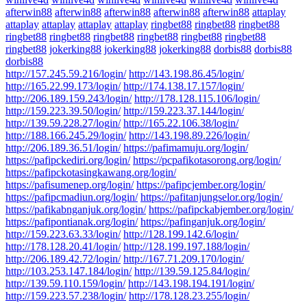
afterwin88
afterwin88
afterwin88
afterwin88
afterwin88
attaplay
attaplay
attaplay
attaplay
attaplay
ringbet88
ringbet88
ringbet88
ringbet88
ringbet88
ringbet88
ringbet88
ringbet88
ringbet88
ringbet88
jokerking88
jokerking88
jokerking88
dorbis88
dorbis88
dorbis88
http://157.245.59.216/login/
http://143.198.86.45/login/
http://165.22.99.173/login/
http://174.138.17.157/login/
http://206.189.159.243/login/
http://178.128.115.106/login/
http://159.223.39.50/login/
http://159.223.37.144/login/
http://139.59.228.27/login/
http://165.22.106.38/login/
http://188.166.245.29/login/
http://143.198.89.226/login/
http://206.189.36.51/login/
https://pafimamuju.org/login/
https://pafipckediri.org/login/
https://pcpafikotasorong.org/login/
https://pafipckotasingkawang.org/login/
https://pafisumenep.org/login/
https://pafipcjember.org/login/
https://pafipcmadiun.org/login/
https://pafitanjungselor.org/login/
https://pafikabnganjuk.org/login/
https://pafipckabjember.org/login/
https://pafipontianak.org/login/
https://pafinganjuk.org/login/
http://159.223.63.33/login/
http://128.199.142.6/login/
http://178.128.20.41/login/
http://128.199.197.188/login/
http://206.189.42.72/login/
http://167.71.209.170/login/
http://103.253.147.184/login/
http://139.59.125.84/login/
http://139.59.110.159/login/
http://143.198.194.191/login/
http://159.223.57.238/login/
http://178.128.23.255/login/