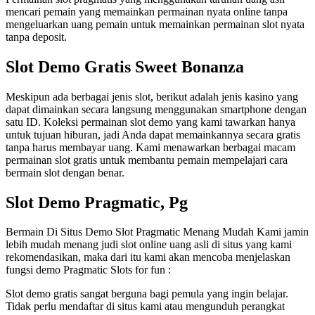
mencari pemain yang memainkan permainan nyata online tanpa
mengeluarkan uang pemain untuk memainkan permainan slot nyata
tanpa deposit.
Slot Demo Gratis Sweet Bonanza
Meskipun ada berbagai jenis slot, berikut adalah jenis kasino yang
dapat dimainkan secara langsung menggunakan smartphone dengan
satu ID. Koleksi permainan slot demo yang kami tawarkan hanya
untuk tujuan hiburan, jadi Anda dapat memainkannya secara gratis
tanpa harus membayar uang. Kami menawarkan berbagai macam
permainan slot gratis untuk membantu pemain mempelajari cara
bermain slot dengan benar.
Slot Demo Pragmatic, Pg
Bermain Di Situs Demo Slot Pragmatic Menang Mudah Kami jamin
lebih mudah menang judi slot online uang asli di situs yang kami
rekomendasikan, maka dari itu kami akan mencoba menjelaskan
fungsi demo Pragmatic Slots for fun :
Slot demo gratis sangat berguna bagi pemula yang ingin belajar.
Tidak perlu mendaftar di situs kami atau mengunduh perangkat