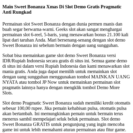
Main Sweet Bonanza Xmas Di Slot Demo Gratis Pragmatic
Anti Rungkad
Permainan slot Sweet Bonanza dengan dunia permen manis dan
buah segar berwarna-warni. Geeks slot akan sangat menghargai
permainan slot 6-reel, 5-baris, yang menawarkan bonus 21.100 kali
lipat dari taruhan Anda. Mari bersenang-senang dengan slot demo
Sweet Bonanza ini sebelum bermain dengan uang sungguhan.
Sobat bisa memainkan game slot demo Sweet Bonanza versi
IDR/Rupiah Indonesia secara gratis di situs ini. Semua game demo
di situs ini dalam versi Rupiah Indonesia dan kami menawarkan slot
mania gratis. Anda juga dapat memilih untuk memainkan slot
dengan uang sungguhan menggunakan tombol MAINKAN UANG
NYATA atau tombol JP Now untuk memainkan permainan slot
pragmatis lainnya hanya dengan mengklik tombol Demo More
Slots.
Slot demo Pragmatic Sweet Bonanza sudah memiliki kredit otomatis
sebesar 100,00 rupee. Jika pemain kehabisan pulsa, otomatis pulsa
akan bertambah. Ini memungkinkan pemain untuk bermain terus
menerus sambil mempelajari seluk beluk permainan. Slot demo
Sweet Bonanza GRATIS untuk pengunjung yang ingin mencoba
game ini untuk lebih memahami aturan permainan atau fitur game.