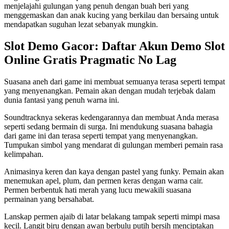
menjelajahi gulungan yang penuh dengan buah beri yang
menggemaskan dan anak kucing yang berkilau dan bersaing untuk
mendapatkan suguhan lezat sebanyak mungkin.
Slot Demo Gacor: Daftar Akun Demo Slot
Online Gratis Pragmatic No Lag
Suasana aneh dari game ini membuat semuanya terasa seperti tempat
yang menyenangkan. Pemain akan dengan mudah terjebak dalam
dunia fantasi yang penuh warna ini.
Soundtracknya sekeras kedengarannya dan membuat Anda merasa
seperti sedang bermain di surga. Ini mendukung suasana bahagia
dari game ini dan terasa seperti tempat yang menyenangkan.
Tumpukan simbol yang mendarat di gulungan memberi pemain rasa
kelimpahan.
Animasinya keren dan kaya dengan pastel yang funky. Pemain akan
menemukan apel, plum, dan permen keras dengan warna cair.
Permen berbentuk hati merah yang lucu mewakili suasana
permainan yang bersahabat.
Lanskap permen ajaib di latar belakang tampak seperti mimpi masa
kecil. Langit biru dengan awan berbulu putih bersih menciptakan