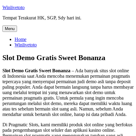
Skip
Winlivetoto
to
Tempat Terakurat HK, SGP, Sdy hari ini.
content
Menu
Home
Winlivetoto
Slot Demo Gratis Sweet Bonanza
Slot Demo Gratis Sweet Bonanza
– Ada banyak situs slot online
di Indonesia saat Anda mencoba menemukan permainan pragmatis
tepercaya yang menyerupai permainan judi demo asli tanpa deposit
paling populer. Anda dapat bermain langsung tanpa harus membayar
uang melalui tempat ini yang menawarkan slot demo untuk
permainan pragmatis gratis. Untuk pemula yang ingin mencoba
peruntungan melalui slot demo, mereka dapat memiliki waktu luang
atau tes sebelum bermain slot uang asli. Namun, sebelum Anda
mendaftar untuk bertaruh slot online, harap isi data pribadi Anda.
Di Pragmatic Slots, kami memiliki produk slot online yang berfokus
pada pengembangan slot seluler dan aplikasi kasino online.
Permainan slot pragmatis yang menggunakan taruhan uang asli