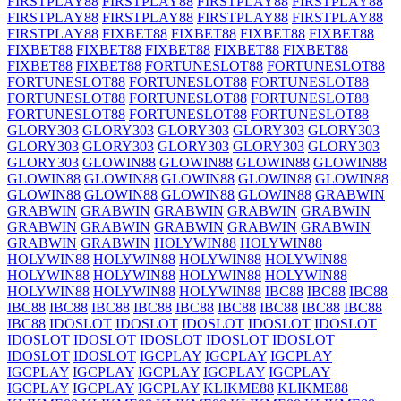
FIRSTPLAY88
FIRSTPLAY88
FIRSTPLAY88
FIRSTPLAY88
FIRSTPLAY88
FIRSTPLAY88
FIRSTPLAY88
FIRSTPLAY88
FIRSTPLAY88
FIXBET88
FIXBET88
FIXBET88
FIXBET88
FIXBET88
FIXBET88
FIXBET88
FIXBET88
FIXBET88
FIXBET88
FIXBET88
FORTUNESLOT88
FORTUNESLOT88
FORTUNESLOT88
FORTUNESLOT88
FORTUNESLOT88
FORTUNESLOT88
FORTUNESLOT88
FORTUNESLOT88
FORTUNESLOT88
FORTUNESLOT88
FORTUNESLOT88
GLORY303
GLORY303
GLORY303
GLORY303
GLORY303
GLORY303
GLORY303
GLORY303
GLORY303
GLORY303
GLORY303
GLOWIN88
GLOWIN88
GLOWIN88
GLOWIN88
GLOWIN88
GLOWIN88
GLOWIN88
GLOWIN88
GLOWIN88
GLOWIN88
GLOWIN88
GLOWIN88
GLOWIN88
GRABWIN
GRABWIN
GRABWIN
GRABWIN
GRABWIN
GRABWIN
GRABWIN
GRABWIN
GRABWIN
GRABWIN
GRABWIN
GRABWIN
GRABWIN
HOLYWIN88
HOLYWIN88
HOLYWIN88
HOLYWIN88
HOLYWIN88
HOLYWIN88
HOLYWIN88
HOLYWIN88
HOLYWIN88
HOLYWIN88
HOLYWIN88
HOLYWIN88
HOLYWIN88
IBC88
IBC88
IBC88
IBC88
IBC88
IBC88
IBC88
IBC88
IBC88
IBC88
IBC88
IBC88
IBC88
IDOSLOT
IDOSLOT
IDOSLOT
IDOSLOT
IDOSLOT
IDOSLOT
IDOSLOT
IDOSLOT
IDOSLOT
IDOSLOT
IDOSLOT
IDOSLOT
IGCPLAY
IGCPLAY
IGCPLAY
IGCPLAY
IGCPLAY
IGCPLAY
IGCPLAY
IGCPLAY
IGCPLAY
IGCPLAY
IGCPLAY
KLIKME88
KLIKME88