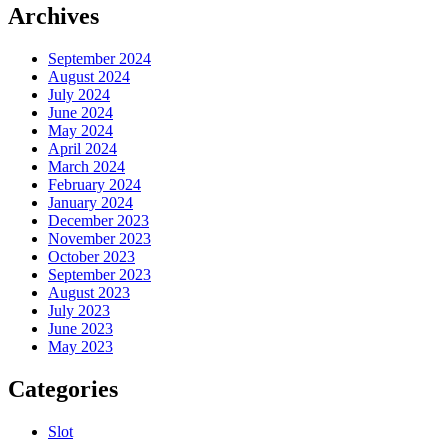
Archives
September 2024
August 2024
July 2024
June 2024
May 2024
April 2024
March 2024
February 2024
January 2024
December 2023
November 2023
October 2023
September 2023
August 2023
July 2023
June 2023
May 2023
Categories
Slot