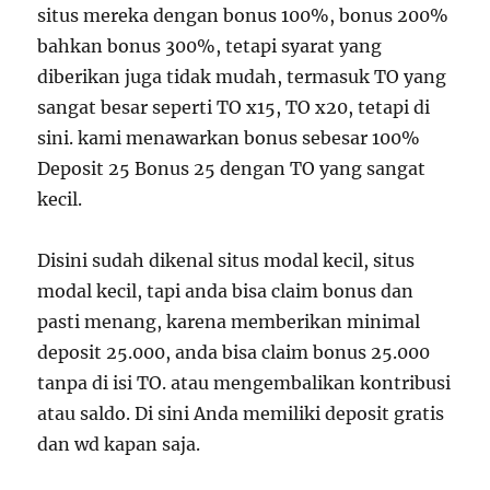
situs mereka dengan bonus 100%, bonus 200%
bahkan bonus 300%, tetapi syarat yang
diberikan juga tidak mudah, termasuk TO yang
sangat besar seperti TO x15, TO x20, tetapi di
sini. kami menawarkan bonus sebesar 100%
Deposit 25 Bonus 25 dengan TO yang sangat
kecil.
Disini sudah dikenal situs modal kecil, situs
modal kecil, tapi anda bisa claim bonus dan
pasti menang, karena memberikan minimal
deposit 25.000, anda bisa claim bonus 25.000
tanpa di isi TO. atau mengembalikan kontribusi
atau saldo. Di sini Anda memiliki deposit gratis
dan wd kapan saja.