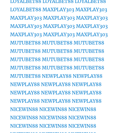
LOYALBET88
LOYALBET88
LOYALBET88
LOYALBET88
MAXPLAY303
MAXPLAY303
MAXPLAY303
MAXPLAY303
MAXPLAY303
MAXPLAY303
MAXPLAY303
MAXPLAY303
MAXPLAY303
MAXPLAY303
MAXPLAY303
MUTUBET88
MUTUBET88
MUTUBET88
MUTUBET88
MUTUBET88
MUTUBET88
MUTUBET88
MUTUBET88
MUTUBET88
MUTUBET88
MUTUBET88
MUTUBET88
MUTUBET88
NEWPLAY88
NEWPLAY88
NEWPLAY88
NEWPLAY88
NEWPLAY88
NEWPLAY88
NEWPLAY88
NEWPLAY88
NEWPLAY88
NEWPLAY88
NEWPLAY88
NICEWIN88
NICEWIN88
NICEWIN88
NICEWIN88
NICEWIN88
NICEWIN88
NICEWIN88
NICEWIN88
NICEWIN88