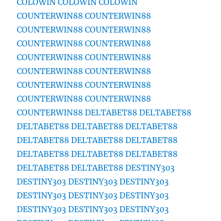
COLOWIN
COLOWIN
COLOWIN
COUNTERWIN88
COUNTERWIN88
COUNTERWIN88
COUNTERWIN88
COUNTERWIN88
COUNTERWIN88
COUNTERWIN88
COUNTERWIN88
COUNTERWIN88
COUNTERWIN88
COUNTERWIN88
COUNTERWIN88
COUNTERWIN88
COUNTERWIN88
COUNTERWIN88
DELTABET88
DELTABET88
DELTABET88
DELTABET88
DELTABET88
DELTABET88
DELTABET88
DELTABET88
DELTABET88
DELTABET88
DELTABET88
DELTABET88
DELTABET88
DESTINY303
DESTINY303
DESTINY303
DESTINY303
DESTINY303
DESTINY303
DESTINY303
DESTINY303
DESTINY303
DESTINY303