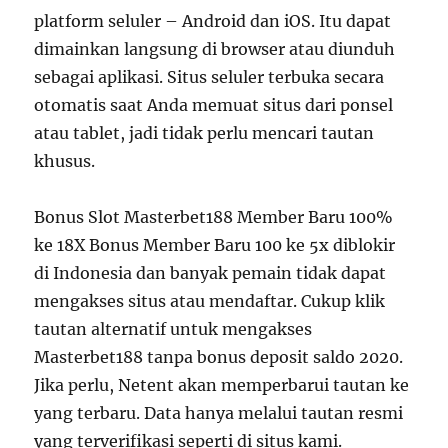
platform seluler – Android dan iOS. Itu dapat
dimainkan langsung di browser atau diunduh
sebagai aplikasi. Situs seluler terbuka secara
otomatis saat Anda memuat situs dari ponsel
atau tablet, jadi tidak perlu mencari tautan
khusus.
Bonus Slot Masterbet188 Member Baru 100%
ke 18X Bonus Member Baru 100 ke 5x diblokir
di Indonesia dan banyak pemain tidak dapat
mengakses situs atau mendaftar. Cukup klik
tautan alternatif untuk mengakses
Masterbet188 tanpa bonus deposit saldo 2020.
Jika perlu, Netent akan memperbarui tautan ke
yang terbaru. Data hanya melalui tautan resmi
yang terverifikasi seperti di situs kami.