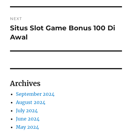
post:
NEXT
Situs Slot Game Bonus 100 Di
Next
post:
Awal
Archives
September 2024
August 2024
July 2024
June 2024
May 2024