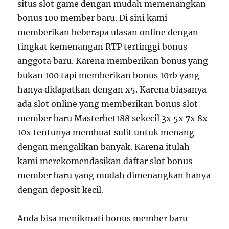
situs slot game dengan mudah memenangkan
bonus 100 member baru. Di sini kami
memberikan beberapa ulasan online dengan
tingkat kemenangan RTP tertinggi bonus
anggota baru. Karena memberikan bonus yang
bukan 100 tapi memberikan bonus 10rb yang
hanya didapatkan dengan x5. Karena biasanya
ada slot online yang memberikan bonus slot
member baru Masterbet188 sekecil 3x 5x 7x 8x
10x tentunya membuat sulit untuk menang
dengan mengalikan banyak. Karena itulah
kami merekomendasikan daftar slot bonus
member baru yang mudah dimenangkan hanya
dengan deposit kecil.
Anda bisa menikmati bonus member baru