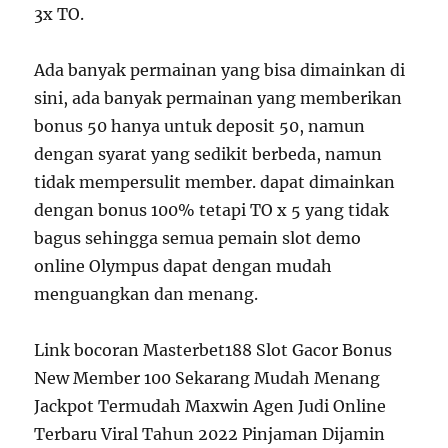
3x TO.
Ada banyak permainan yang bisa dimainkan di
sini, ada banyak permainan yang memberikan
bonus 50 hanya untuk deposit 50, namun
dengan syarat yang sedikit berbeda, namun
tidak mempersulit member. dapat dimainkan
dengan bonus 100% tetapi TO x 5 yang tidak
bagus sehingga semua pemain slot demo
online Olympus dapat dengan mudah
menguangkan dan menang.
Link bocoran Masterbet188 Slot Gacor Bonus
New Member 100 Sekarang Mudah Menang
Jackpot Termudah Maxwin Agen Judi Online
Terbaru Viral Tahun 2022 Pinjaman Dijamin