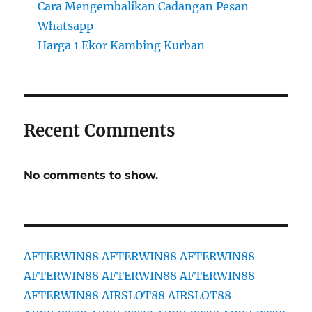
Cara Mengembalikan Cadangan Pesan
Whatsapp
Harga 1 Ekor Kambing Kurban
Recent Comments
No comments to show.
AFTERWIN88
AFTERWIN88
AFTERWIN88
AFTERWIN88
AFTERWIN88
AFTERWIN88
AFTERWIN88
AIRSLOT88
AIRSLOT88