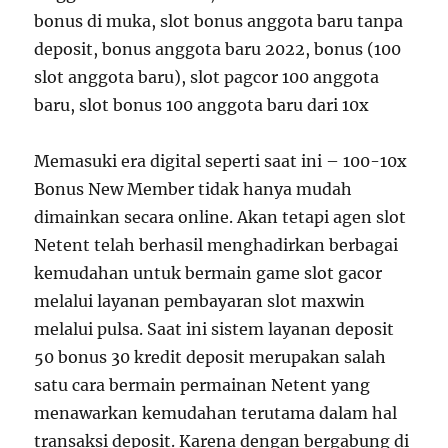
bonus di muka, slot bonus anggota baru tanpa
deposit, bonus anggota baru 2022, bonus (100
slot anggota baru), slot pagcor 100 anggota
baru, slot bonus 100 anggota baru dari 10x
Memasuki era digital seperti saat ini – 100-10x
Bonus New Member tidak hanya mudah
dimainkan secara online. Akan tetapi agen slot
Netent telah berhasil menghadirkan berbagai
kemudahan untuk bermain game slot gacor
melalui layanan pembayaran slot maxwin
melalui pulsa. Saat ini sistem layanan deposit
50 bonus 30 kredit deposit merupakan salah
satu cara bermain permainan Netent yang
menawarkan kemudahan terutama dalam hal
transaksi deposit. Karena dengan bergabung di