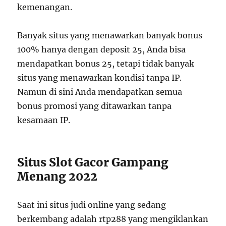
kemenangan.
Banyak situs yang menawarkan banyak bonus
100% hanya dengan deposit 25, Anda bisa
mendapatkan bonus 25, tetapi tidak banyak
situs yang menawarkan kondisi tanpa IP.
Namun di sini Anda mendapatkan semua
bonus promosi yang ditawarkan tanpa
kesamaan IP.
Situs Slot Gacor Gampang
Menang 2022
Saat ini situs judi online yang sedang
berkembang adalah rtp288 yang mengiklankan