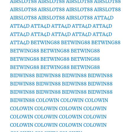
AIRSLOT88
AIRSLOT88
AIRSLOT88
AIRSLOT88
AIRSLOT88
AIRSLOT88
AIRSLOT88
AIRSLOT88
AIRSLOT88
AIRSLOT88
AIRSLOT88
ATTA4D
ATTA4D
ATTA4D
ATTA4D
ATTA4D
ATTA4D
ATTA4D
ATTA4D
ATTA4D
ATTA4D
ATTA4D
ATTA4D
BETWING88
BETWING88
BETWING88
BETWING88
BETWING88
BETWING88
BETWING88
BETWING88
BETWING88
BETWING88
BETWING88
BETWING88
BIDWIN88
BIDWIN88
BIDWIN88
BIDWIN88
BIDWIN88
BIDWIN88
BIDWIN88
BIDWIN88
BIDWIN88
BIDWIN88
BIDWIN88
BIDWIN88
BIDWIN88
COLOWIN
COLOWIN
COLOWIN
COLOWIN
COLOWIN
COLOWIN
COLOWIN
COLOWIN
COLOWIN
COLOWIN
COLOWIN
COLOWIN
COLOWIN
COLOWIN
COLOWIN