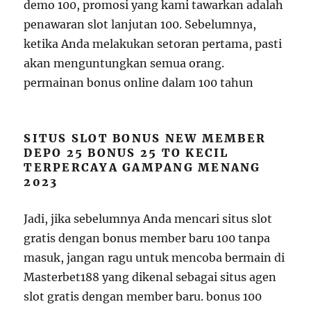
demo 100, promosi yang kami tawarkan adalah
penawaran slot lanjutan 100. Sebelumnya,
ketika Anda melakukan setoran pertama, pasti
akan menguntungkan semua orang.
permainan bonus online dalam 100 tahun
SITUS SLOT BONUS NEW MEMBER
DEPO 25 BONUS 25 TO KECIL
TERPERCAYA GAMPANG MENANG
2023
Jadi, jika sebelumnya Anda mencari situs slot
gratis dengan bonus member baru 100 tanpa
masuk, jangan ragu untuk mencoba bermain di
Masterbet188 yang dikenal sebagai situs agen
slot gratis dengan member baru. bonus 100