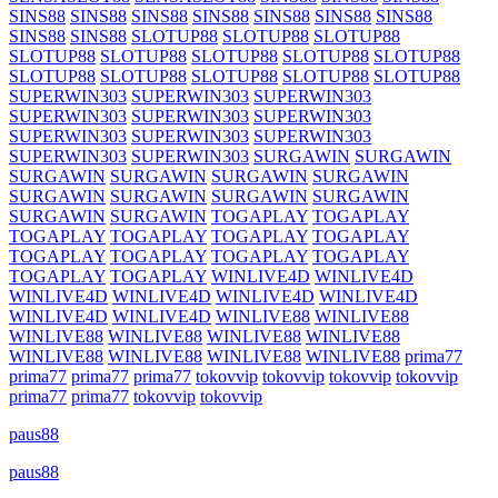
SINS88
SINS88
SINS88
SINS88
SINS88
SINS88
SINS88
SINS88
SINS88
SLOTUP88
SLOTUP88
SLOTUP88
SLOTUP88
SLOTUP88
SLOTUP88
SLOTUP88
SLOTUP88
SLOTUP88
SLOTUP88
SLOTUP88
SLOTUP88
SLOTUP88
SUPERWIN303
SUPERWIN303
SUPERWIN303
SUPERWIN303
SUPERWIN303
SUPERWIN303
SUPERWIN303
SUPERWIN303
SUPERWIN303
SUPERWIN303
SUPERWIN303
SURGAWIN
SURGAWIN
SURGAWIN
SURGAWIN
SURGAWIN
SURGAWIN
SURGAWIN
SURGAWIN
SURGAWIN
SURGAWIN
SURGAWIN
SURGAWIN
TOGAPLAY
TOGAPLAY
TOGAPLAY
TOGAPLAY
TOGAPLAY
TOGAPLAY
TOGAPLAY
TOGAPLAY
TOGAPLAY
TOGAPLAY
TOGAPLAY
TOGAPLAY
WINLIVE4D
WINLIVE4D
WINLIVE4D
WINLIVE4D
WINLIVE4D
WINLIVE4D
WINLIVE4D
WINLIVE4D
WINLIVE88
WINLIVE88
WINLIVE88
WINLIVE88
WINLIVE88
WINLIVE88
WINLIVE88
WINLIVE88
WINLIVE88
WINLIVE88
prima77
prima77
prima77
prima77
tokovvip
tokovvip
tokovvip
tokovvip
prima77
prima77
tokovvip
tokovvip
paus88
paus88