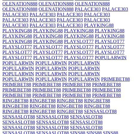
OLENATION888
OLENATION888
OLENATION888
OLENATION888
OLENATION888
PALACE303
PALACE303
PALACE303
PALACE303
PALACE303
PALACE303
PALACE303
PALACE303
PALACE303
PALACE303
PALACE303
PALACE303
PALACE303
PLAYKING88
PLAYKING88
PLAYKING88
PLAYKING88
PLAYKING88
PLAYKING88
PLAYKING88
PLAYKING88
PLAYKING88
PLAYKING88
PLAYKING88
PLAYSLOT77
PLAYSLOT77
PLAYSLOT77
PLAYSLOT77
PLAYSLOT77
PLAYSLOT77
PLAYSLOT77
PLAYSLOT77
PLAYSLOT77
PLAYSLOT77
PLAYSLOT77
PLAYSLOT77
PLAYSLOT77
POPULARWIN
POPULARWIN
POPULARWIN
POPULARWIN
POPULARWIN
POPULARWIN
POPULARWIN
POPULARWIN
POPULARWIN
POPULARWIN
POPULARWIN
POPULARWIN
POPULARWIN
PRIMEBET88
PRIMEBET88
PRIMEBET88
PRIMEBET88
PRIMEBET88
PRIMEBET88
PRIMEBET88
PRIMEBET88
PRIMEBET88
PRIMEBET88
PRIMEBET88
PRIMEBET88
PRIMEBET88
RINGBET88
RINGBET88
RINGBET88
RINGBET88
RINGBET88
RINGBET88
RINGBET88
RINGBET88
RINGBET88
RINGBET88
RINGBET88
SENSASLOT88
SENSASLOT88
SENSASLOT88
SENSASLOT88
SENSASLOT88
SENSASLOT88
SENSASLOT88
SENSASLOT88
SENSASLOT88
SENSASLOT88
SENSASLOT88
SENSASLOT88
SINS88
SINS88
SINS88