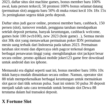
2023, daftar situs slot machine games, bonus member baru 100%
awal, kata persen terkecil, 50 promosi 100% bonus selamat datang
(permainan slot) anggota baru 50% di muka rotasi kecil 10x 18x 15x
3x peningkatan segera tidak perlu deposit.
Daftar situs judi gacor online, promosi member baru, cashback, 150
persen (slot), turnover rendah, pengguna taruhan mendapatkan
setelah deposit pertama, banyak keuntungan, cashback welcome,
games hole 100 (wcb100), new 2023 (hole game) . ), Semua mesin
slot 30k slot yang menawarkan permainan poker IDN permainan
mesin uang terbaik dari Indonesia pada tahun 2023. Permainan
taruhan slot resmi dan dipercaya oleh pagcor terkenal dengan
berbagai penawaran tinggi yang -menghilangkan slot jackpot besar
secara online. promo aplikasi mobile joker123 game free download
untuk android dan ios iphone.
Memasuki era digital seperti saat ini, bonus member baru 100x 10x
tidak hanya mudah dimainkan secara online. Namun, operator slot
88 telah memperkenalkan berbagai keuntungan untuk memainkan
slot gacor dari titik setoran pulsa. Saat ini sistem 50 pulsa 30 deposit
menjadi salah satu cara termudah untuk bermain slot Dewa 88
terutama dalam hal transaksi deposit.
X Fortune Slot