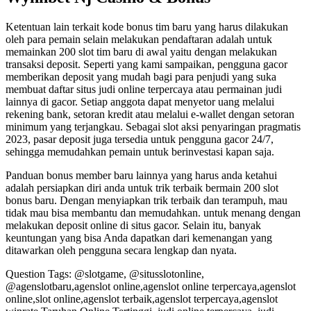
Ketentuan lain terkait kode bonus tim baru yang harus dilakukan
oleh para pemain selain melakukan pendaftaran adalah untuk
memainkan 200 slot tim baru di awal yaitu dengan melakukan
transaksi deposit. Seperti yang kami sampaikan, pengguna gacor
memberikan deposit yang mudah bagi para penjudi yang suka
membuat daftar situs judi online terpercaya atau permainan judi
lainnya di gacor. Setiap anggota dapat menyetor uang melalui
rekening bank, setoran kredit atau melalui e-wallet dengan setoran
minimum yang terjangkau. Sebagai slot aksi penyaringan pragmatis
2023, pasar deposit juga tersedia untuk pengguna gacor 24/7,
sehingga memudahkan pemain untuk berinvestasi kapan saja.
Panduan bonus member baru lainnya yang harus anda ketahui
adalah persiapkan diri anda untuk trik terbaik bermain 200 slot
bonus baru. Dengan menyiapkan trik terbaik dan terampuh, mau
tidak mau bisa membantu dan memudahkan. untuk menang dengan
melakukan deposit online di situs gacor. Selain itu, banyak
keuntungan yang bisa Anda dapatkan dari kemenangan yang
ditawarkan oleh pengguna secara lengkap dan nyata.
Question Tags: @slotgame, @situsslotonline,
@agenslotbaru,agenslot online,agenslot online terpercaya,agenslot
online,slot online,agenslot terbaik,agenslot terpercaya,agenslot