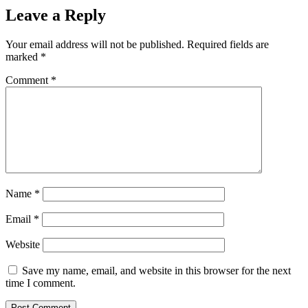
Leave a Reply
Your email address will not be published.
Required fields are
marked
*
Comment
*
Name
*
Email
*
Website
Save my name, email, and website in this browser for the next
time I comment.