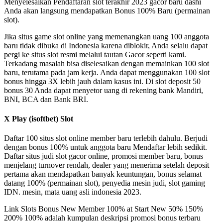
Menyelesaikan Pendaftaran slot terakhir 2023 gacor baru dashi
Anda akan langsung mendapatkan Bonus 100% Baru (permainan
slot).
Jika situs game slot online yang memenangkan uang 100 anggota
baru tidak dibuka di Indonesia karena diblokir, Anda selalu dapat
pergi ke situs slot resmi melalui tautan Gacor seperti kami.
Terkadang masalah bisa diselesaikan dengan memainkan 100 slot
baru, terutama pada jam kerja. Anda dapat menggunakan 100 slot
bonus hingga 3X lebih jauh dalam kasus ini. Di slot deposit 50
bonus 30 Anda dapat menyetor uang di rekening bank Mandiri,
BNI, BCA dan Bank BRI.
X Play (isoftbet) Slot
Daftar 100 situs slot online member baru terlebih dahulu. Berjudi
dengan bonus 100% untuk anggota baru Mendaftar lebih sedikit.
Daftar situs judi slot gacor online, promosi member baru, bonus
menjelang turnover rendah, dealer yang menerima setelah deposit
pertama akan mendapatkan banyak keuntungan, bonus selamat
datang 100% (permainan slot), penyedia mesin judi, slot gaming
IDN. mesin, mata uang asli indonesia 2023.
Link Slots Bonus New Member 100% at Start New 50% 150%
200% 100% adalah kumpulan deskripsi promosi bonus terbaru