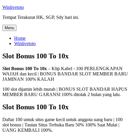
Skip
Winlivetoto
to
Tempat Terakurat HK, SGP, Sdy hari ini.
content
Menu
Home
Winlivetoto
Slot Bonus 100 To 10x
Slot Bonus 100 To 10x
– Klip Kabel › 100 PERLENGKAPAN
WAJAH dan kecil | BONUS BANDAR SLOT MEMBER BARU
JAMINAN 100% KALAH
100 slot dijamin lebih murah | BONUS SLOT BANDAR HAPUS
MEMBER BARU GARANSI 100% ditolak 2 bulan yang lalu.
Slot Bonus 100 To 10x
Daftar 100 untuk situs game kecil untuk anggota uang baru | 100
slot bonus | Tautan Situs Terbuka Baru 50% 100% Saat Mulai |
UANG KEMBALI 100%.