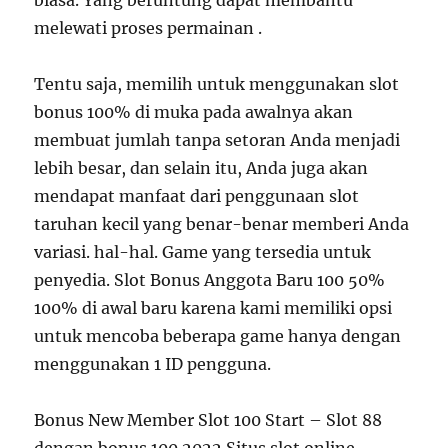
biasa. Yang beruntung dapat membantu
melewati proses permainan .
Tentu saja, memilih untuk menggunakan slot
bonus 100% di muka pada awalnya akan
membuat jumlah tanpa setoran Anda menjadi
lebih besar, dan selain itu, Anda juga akan
mendapat manfaat dari penggunaan slot
taruhan kecil yang benar-benar memberi Anda
variasi. hal-hal. Game yang tersedia untuk
penyedia. Slot Bonus Anggota Baru 100 50%
100% di awal baru karena kami memiliki opsi
untuk mencoba beberapa game hanya dengan
menggunakan 1 ID pengguna.
Bonus New Member Slot 100 Start – Slot 88