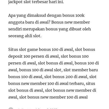
jackpot slot terbesar hari ini.
Apa yang dimaksud dengan bonus 100k
anggota baru di awal? Bonus new member
sendiri merupakan bonus yang dibuat oleh
seorang ahli slot.
Situs slot game bonus 100 di awal, slot bonus
deposit 100 persen di awal, slot bonus 100
persen di awal, slot bonus di awal, bonus 100 di
awal, bonus 100 di awal slot, slot member baru
bonus 100 di awal, slot bonus 200 di awal, slot
bonus new member 100 di awal terbaru, situs
slot bonus di awal, slot bonus new member di
awal, slot bonus new member 100 di awal