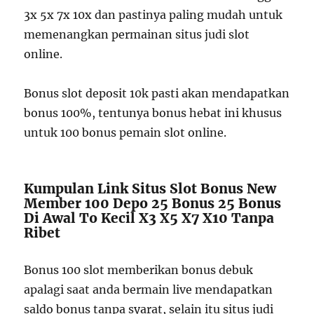
3x 5x 7x 10x dan pastinya paling mudah untuk
memenangkan permainan situs judi slot
online.
Bonus slot deposit 10k pasti akan mendapatkan
bonus 100%, tentunya bonus hebat ini khusus
untuk 100 bonus pemain slot online.
Kumpulan Link Situs Slot Bonus New
Member 100 Depo 25 Bonus 25 Bonus
Di Awal To Kecil X3 X5 X7 X10 Tanpa
Ribet
Bonus 100 slot memberikan bonus debuk
apalagi saat anda bermain live mendapatkan
saldo bonus tanpa syarat, selain itu situs judi