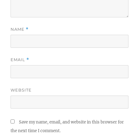
NAME
*
EMAIL
*
WEBSITE
Save my name, email, and website in this browser for
the next time I comment.