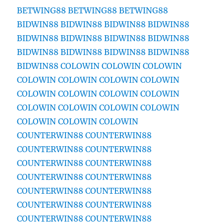
BETWING88
BETWING88
BETWING88
BIDWIN88
BIDWIN88
BIDWIN88
BIDWIN88
BIDWIN88
BIDWIN88
BIDWIN88
BIDWIN88
BIDWIN88
BIDWIN88
BIDWIN88
BIDWIN88
BIDWIN88
COLOWIN
COLOWIN
COLOWIN
COLOWIN
COLOWIN
COLOWIN
COLOWIN
COLOWIN
COLOWIN
COLOWIN
COLOWIN
COLOWIN
COLOWIN
COLOWIN
COLOWIN
COLOWIN
COLOWIN
COLOWIN
COUNTERWIN88
COUNTERWIN88
COUNTERWIN88
COUNTERWIN88
COUNTERWIN88
COUNTERWIN88
COUNTERWIN88
COUNTERWIN88
COUNTERWIN88
COUNTERWIN88
COUNTERWIN88
COUNTERWIN88
COUNTERWIN88
COUNTERWIN88