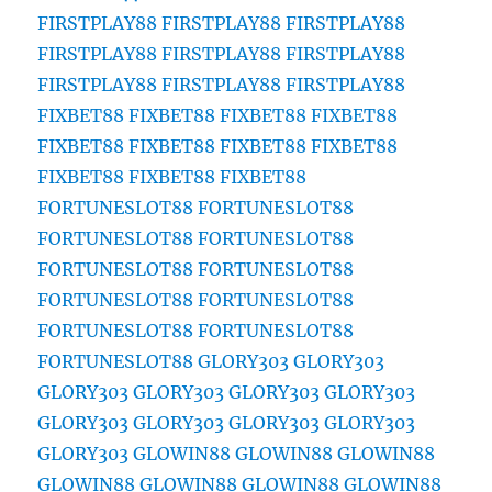
FIRSTPLAY88
FIRSTPLAY88
FIRSTPLAY88
FIRSTPLAY88
FIRSTPLAY88
FIRSTPLAY88
FIRSTPLAY88
FIRSTPLAY88
FIRSTPLAY88
FIXBET88
FIXBET88
FIXBET88
FIXBET88
FIXBET88
FIXBET88
FIXBET88
FIXBET88
FIXBET88
FIXBET88
FIXBET88
FORTUNESLOT88
FORTUNESLOT88
FORTUNESLOT88
FORTUNESLOT88
FORTUNESLOT88
FORTUNESLOT88
FORTUNESLOT88
FORTUNESLOT88
FORTUNESLOT88
FORTUNESLOT88
FORTUNESLOT88
GLORY303
GLORY303
GLORY303
GLORY303
GLORY303
GLORY303
GLORY303
GLORY303
GLORY303
GLORY303
GLORY303
GLOWIN88
GLOWIN88
GLOWIN88
GLOWIN88
GLOWIN88
GLOWIN88
GLOWIN88