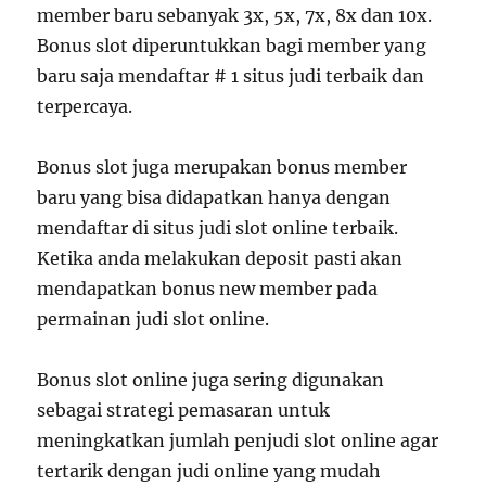
member baru sebanyak 3x, 5x, 7x, 8x dan 10x.
Bonus slot diperuntukkan bagi member yang
baru saja mendaftar # 1 situs judi terbaik dan
terpercaya.
Bonus slot juga merupakan bonus member
baru yang bisa didapatkan hanya dengan
mendaftar di situs judi slot online terbaik.
Ketika anda melakukan deposit pasti akan
mendapatkan bonus new member pada
permainan judi slot online.
Bonus slot online juga sering digunakan
sebagai strategi pemasaran untuk
meningkatkan jumlah penjudi slot online agar
tertarik dengan judi online yang mudah