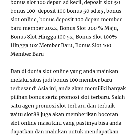
bonus slot 100 depan sd kecil, deposit slot 50
bonus 100, deposit 100 bonus 50 sd x5, bonus
slot online, bonus deposit 100 depan member
baru member 2022, Bonus Slot 200 % Maju,
Bonus Slot Hingga 100 5x, Bonus Slot 100%
Hingga 10x Member Baru, Bonus Slot 100
Member Baru
Dan di dunia slot online yang anda mainkan
melalui situs judi bonus 100 member baru
terbesar di Asia ini, anda akan memiliki banyak
pilihan bonus serta promosi slot terbaru. Salah
satu agen promosi slot terbaru dan terbaik
yaitu slot88 juga akan memberikan bocoran
slot online masa kini yang pastinya bisa anda
dapatkan dan mainkan untuk mendapatkan