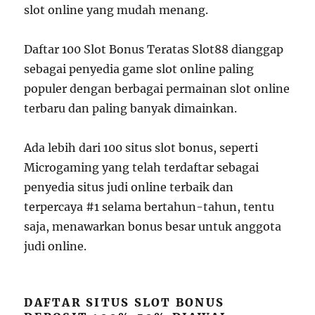
slot online yang mudah menang.
Daftar 100 Slot Bonus Teratas Slot88 dianggap
sebagai penyedia game slot online paling
populer dengan berbagai permainan slot online
terbaru dan paling banyak dimainkan.
Ada lebih dari 100 situs slot bonus, seperti
Microgaming yang telah terdaftar sebagai
penyedia situs judi online terbaik dan
terpercaya #1 selama bertahun-tahun, tentu
saja, menawarkan bonus besar untuk anggota
judi online.
DAFTAR SITUS SLOT BONUS