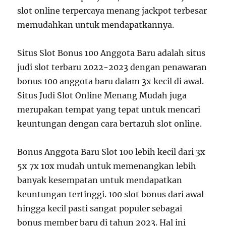
slot online terpercaya menang jackpot terbesar
memudahkan untuk mendapatkannya.
Situs Slot Bonus 100 Anggota Baru adalah situs
judi slot terbaru 2022-2023 dengan penawaran
bonus 100 anggota baru dalam 3x kecil di awal.
Situs Judi Slot Online Menang Mudah juga
merupakan tempat yang tepat untuk mencari
keuntungan dengan cara bertaruh slot online.
Bonus Anggota Baru Slot 100 lebih kecil dari 3x
5x 7x 10x mudah untuk memenangkan lebih
banyak kesempatan untuk mendapatkan
keuntungan tertinggi. 100 slot bonus dari awal
hingga kecil pasti sangat populer sebagai
bonus member baru di tahun 2023. Hal ini