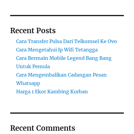
Recent Posts
Cara Transfer Pulsa Dari Telkomsel Ke Ovo
Cara Mengetahui Ip Wifi Tetangga
Cara Bermain Mobile Legend Bang Bang
Untuk Pemula
Cara Mengembalikan Cadangan Pesan
Whatsapp
Harga 1 Ekor Kambing Kurban
Recent Comments