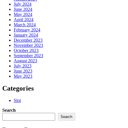
July 2024
June 2024
May 2024
April 2024
March 2024
February 2024
January 2024
December 2023
November 2023
October 2023
September 2023
August 2023
July 2023
June 2023
May 2023
Categories
Slot
Search
Search