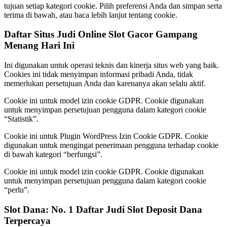
tujuan setiap kategori cookie. Pilih preferensi Anda dan simpan serta
terima di bawah, atau baca lebih lanjut tentang cookie.
Daftar Situs Judi Online Slot Gacor Gampang
Menang Hari Ini
Ini digunakan untuk operasi teknis dan kinerja situs web yang baik.
Cookies ini tidak menyimpan informasi pribadi Anda, tidak
memerlukan persetujuan Anda dan karenanya akan selalu aktif.
Cookie ini untuk model izin cookie GDPR. Cookie digunakan
untuk menyimpan persetujuan pengguna dalam kategori cookie
“Statistik”.
Cookie ini untuk Plugin WordPress Izin Cookie GDPR. Cookie
digunakan untuk mengingat penerimaan pengguna terhadap cookie
di bawah kategori “berfungsi”.
Cookie ini untuk model izin cookie GDPR. Cookie digunakan
untuk menyimpan persetujuan pengguna dalam kategori cookie
“perlu”.
Slot Dana: No. 1 Daftar Judi Slot Deposit Dana
Terpercaya