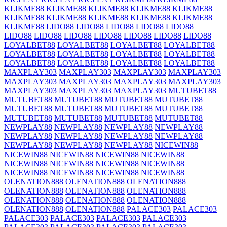
KLIKME88
KLIKME88
KLIKME88
KLIKME88
KLIKME88
KLIKME88
KLIKME88
KLIKME88
KLIKME88
KLIKME88
KLIKME88
LIDO88
LIDO88
LIDO88
LIDO88
LIDO88
LIDO88
LIDO88
LIDO88
LIDO88
LIDO88
LIDO88
LIDO88
LOYALBET88
LOYALBET88
LOYALBET88
LOYALBET88
LOYALBET88
LOYALBET88
LOYALBET88
LOYALBET88
LOYALBET88
LOYALBET88
LOYALBET88
LOYALBET88
MAXPLAY303
MAXPLAY303
MAXPLAY303
MAXPLAY303
MAXPLAY303
MAXPLAY303
MAXPLAY303
MAXPLAY303
MAXPLAY303
MAXPLAY303
MAXPLAY303
MUTUBET88
MUTUBET88
MUTUBET88
MUTUBET88
MUTUBET88
MUTUBET88
MUTUBET88
MUTUBET88
MUTUBET88
MUTUBET88
MUTUBET88
MUTUBET88
MUTUBET88
NEWPLAY88
NEWPLAY88
NEWPLAY88
NEWPLAY88
NEWPLAY88
NEWPLAY88
NEWPLAY88
NEWPLAY88
NEWPLAY88
NEWPLAY88
NEWPLAY88
NICEWIN88
NICEWIN88
NICEWIN88
NICEWIN88
NICEWIN88
NICEWIN88
NICEWIN88
NICEWIN88
NICEWIN88
NICEWIN88
NICEWIN88
NICEWIN88
NICEWIN88
OLENATION888
OLENATION888
OLENATION888
OLENATION888
OLENATION888
OLENATION888
OLENATION888
OLENATION888
OLENATION888
OLENATION888
OLENATION888
PALACE303
PALACE303
PALACE303
PALACE303
PALACE303
PALACE303