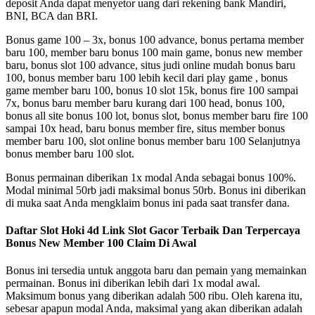
deposit Anda dapat menyetor uang dari rekening bank Mandiri,
BNI, BCA dan BRI.
Bonus game 100 – 3x, bonus 100 advance, bonus pertama member
baru 100, member baru bonus 100 main game, bonus new member
baru, bonus slot 100 advance, situs judi online mudah bonus baru
100, bonus member baru 100 lebih kecil dari play game , bonus
game member baru 100, bonus 10 slot 15k, bonus fire 100 sampai
7x, bonus baru member baru kurang dari 100 head, bonus 100,
bonus all site bonus 100 lot, bonus slot, bonus member baru fire 100
sampai 10x head, baru bonus member fire, situs member bonus
member baru 100, slot online bonus member baru 100 Selanjutnya
bonus member baru 100 slot.
Bonus permainan diberikan 1x modal Anda sebagai bonus 100%.
Modal minimal 50rb jadi maksimal bonus 50rb. Bonus ini diberikan
di muka saat Anda mengklaim bonus ini pada saat transfer dana.
Daftar Slot Hoki 4d Link Slot Gacor Terbaik Dan Terpercaya
Bonus New Member 100 Claim Di Awal
Bonus ini tersedia untuk anggota baru dan pemain yang memainkan
permainan. Bonus ini diberikan lebih dari 1x modal awal.
Maksimum bonus yang diberikan adalah 500 ribu. Oleh karena itu,
sebesar apapun modal Anda, maksimal yang akan diberikan adalah