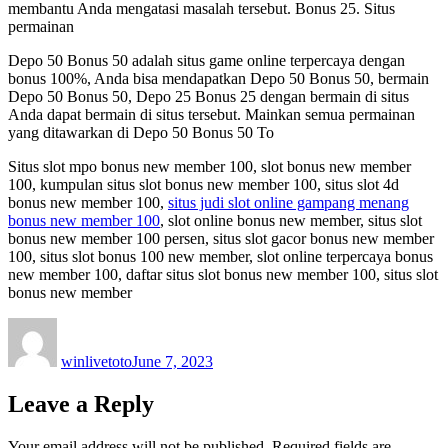
membantu Anda mengatasi masalah tersebut. Bonus 25. Situs
permainan
Depo 50 Bonus 50 adalah situs game online terpercaya dengan
bonus 100%, Anda bisa mendapatkan Depo 50 Bonus 50, bermain
Depo 50 Bonus 50, Depo 25 Bonus 25 dengan bermain di situs
Anda dapat bermain di situs tersebut. Mainkan semua permainan
yang ditawarkan di Depo 50 Bonus 50 To
Situs slot mpo bonus new member 100, slot bonus new member
100, kumpulan situs slot bonus new member 100, situs slot 4d
bonus new member 100,
situs judi slot online gampang menang
bonus new member 100
, slot online bonus new member, situs slot
bonus new member 100 persen, situs slot gacor bonus new member
100, situs slot bonus 100 new member, slot online terpercaya bonus
new member 100, daftar situs slot bonus new member 100, situs slot
bonus new member
Author
Posted
on
winlivetoto
June 7, 2023
Leave a Reply
Your email address will not be published.
Required fields are