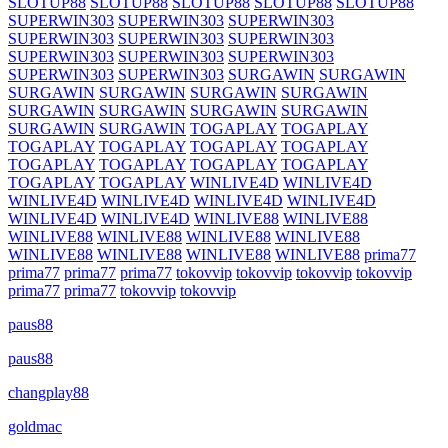
SLOTUP88
SLOTUP88
SLOTUP88
SLOTUP88
SLOTUP88
SUPERWIN303
SUPERWIN303
SUPERWIN303
SUPERWIN303
SUPERWIN303
SUPERWIN303
SUPERWIN303
SUPERWIN303
SUPERWIN303
SUPERWIN303
SUPERWIN303
SURGAWIN
SURGAWIN
SURGAWIN
SURGAWIN
SURGAWIN
SURGAWIN
SURGAWIN
SURGAWIN
SURGAWIN
SURGAWIN
SURGAWIN
SURGAWIN
TOGAPLAY
TOGAPLAY
TOGAPLAY
TOGAPLAY
TOGAPLAY
TOGAPLAY
TOGAPLAY
TOGAPLAY
TOGAPLAY
TOGAPLAY
TOGAPLAY
TOGAPLAY
WINLIVE4D
WINLIVE4D
WINLIVE4D
WINLIVE4D
WINLIVE4D
WINLIVE4D
WINLIVE4D
WINLIVE4D
WINLIVE88
WINLIVE88
WINLIVE88
WINLIVE88
WINLIVE88
WINLIVE88
WINLIVE88
WINLIVE88
WINLIVE88
WINLIVE88
prima77
prima77
prima77
prima77
tokovvip
tokovvip
tokovvip
tokovvip
prima77
prima77
tokovvip
tokovvip
paus88
paus88
changplay88
goldmac