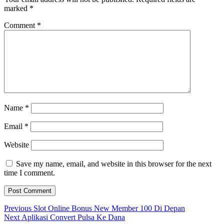
marked
*
Comment
*
Name
*
Email
*
Website
Save my name, email, and website in this browser for the next
time I comment.
Post
Previous
Previous
Slot Online Bonus New Member 100 Di Depan
Next
post:
Next
Aplikasi Convert Pulsa Ke Dana
navigation