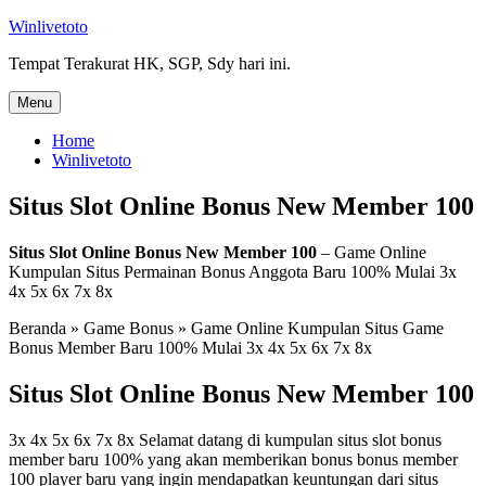
Skip
Winlivetoto
to
Tempat Terakurat HK, SGP, Sdy hari ini.
content
Menu
Home
Winlivetoto
Situs Slot Online Bonus New Member 100
Situs Slot Online Bonus New Member 100
– Game Online
Kumpulan Situs Permainan Bonus Anggota Baru 100% Mulai 3x
4x 5x 6x 7x 8x
Beranda » Game Bonus » Game Online Kumpulan Situs Game
Bonus Member Baru 100% Mulai 3x 4x 5x 6x 7x 8x
Situs Slot Online Bonus New Member 100
3x 4x 5x 6x 7x 8x Selamat datang di kumpulan situs slot bonus
member baru 100% yang akan memberikan bonus bonus member
100 player baru yang ingin mendapatkan keuntungan dari situs