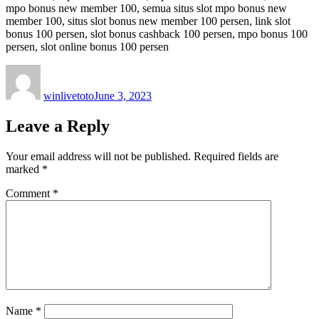
mpo bonus new member 100, semua situs slot mpo bonus new
member 100, situs slot bonus new member 100 persen, link slot
bonus 100 persen, slot bonus cashback 100 persen, mpo bonus 100
persen, slot online bonus 100 persen
Author
Posted
on
winlivetoto
June 3, 2023
Leave a Reply
Your email address will not be published.
Required fields are
marked
*
Comment
*
Name
*