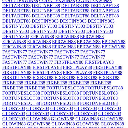
COUNTERWIN88
COUNTERWIN88
COUNTERWIN88
DELTABET88
DELTABET88
DELTABET88
DELTABET88
DELTABET88
DELTABET88
DELTABET88
DELTABET88
DELTABET88
DELTABET88
DELTABET88
DELTABET88
DELTABET88
DESTINY303
DESTINY303
DESTINY303
DESTINY303
DESTINY303
DESTINY303
DESTINY303
DESTINY303
DESTINY303
DESTINY303
DESTINY303
DESTINY303
EPICWIN88
EPICWIN88
EPICWIN88
EPICWIN88
EPICWIN88
EPICWIN88
EPICWIN88
EPICWIN88
EPICWIN88
EPICWIN88
EPICWIN88
EPICWIN88
EPICWIN88
FASTWIN77
FASTWIN77
FASTWIN77
FASTWIN77
FASTWIN77
FASTWIN77
FASTWIN77
FASTWIN77
FASTWIN77
FASTWIN77
FIRSTPLAY88
FIRSTPLAY88
FIRSTPLAY88
FIRSTPLAY88
FIRSTPLAY88
FIRSTPLAY88
FIRSTPLAY88
FIRSTPLAY88
FIRSTPLAY88
FIRSTPLAY88
FIRSTPLAY88
FIXBET88
FIXBET88
FIXBET88
FIXBET88
FIXBET88
FIXBET88
FIXBET88
FIXBET88
FIXBET88
FIXBET88
FIXBET88
FORTUNESLOT88
FORTUNESLOT88
FORTUNESLOT88
FORTUNESLOT88
FORTUNESLOT88
FORTUNESLOT88
FORTUNESLOT88
FORTUNESLOT88
FORTUNESLOT88
FORTUNESLOT88
FORTUNESLOT88
GLORY303
GLORY303
GLORY303
GLORY303
GLORY303
GLORY303
GLORY303
GLORY303
GLORY303
GLORY303
GLORY303
GLOWIN88
GLOWIN88
GLOWIN88
GLOWIN88
GLOWIN88
GLOWIN88
GLOWIN88
GLOWIN88
GLOWIN88