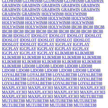
GLOWIN88
GLOWIN88
GLOWIN88
GLOWIN88
GRABWIN
GRABWIN
GRABWIN
GRABWIN
GRABWIN
GRABWIN
GRABWIN
GRABWIN
GRABWIN
GRABWIN
GRABWIN
GRABWIN
GRABWIN
HOLYWIN88
HOLYWIN88
HOLYWIN88
HOLYWIN88
HOLYWIN88
HOLYWIN88
HOLYWIN88
HOLYWIN88
HOLYWIN88
HOLYWIN88
HOLYWIN88
HOLYWIN88
HOLYWIN88
IBC88
IBC88
IBC88
IBC88
IBC88
IBC88
IBC88
IBC88
IBC88
IBC88
IBC88
IBC88
IBC88
IDOSLOT
IDOSLOT
IDOSLOT
IDOSLOT
IDOSLOT
IDOSLOT
IDOSLOT
IDOSLOT
IDOSLOT
IDOSLOT
IDOSLOT
IDOSLOT
IGCPLAY
IGCPLAY
IGCPLAY
IGCPLAY
IGCPLAY
IGCPLAY
IGCPLAY
IGCPLAY
IGCPLAY
IGCPLAY
IGCPLAY
KLIKME88
KLIKME88
KLIKME88
KLIKME88
KLIKME88
KLIKME88
KLIKME88
KLIKME88
KLIKME88
KLIKME88
KLIKME88
KLIKME88
KLIKME88
LIDO88
LIDO88
LIDO88
LIDO88
LIDO88
LIDO88
LIDO88
LIDO88
LIDO88
LIDO88
LIDO88
LIDO88
LOYALBET88
LOYALBET88
LOYALBET88
LOYALBET88
LOYALBET88
LOYALBET88
LOYALBET88
LOYALBET88
LOYALBET88
LOYALBET88
LOYALBET88
LOYALBET88
MAXPLAY303
MAXPLAY303
MAXPLAY303
MAXPLAY303
MAXPLAY303
MAXPLAY303
MAXPLAY303
MAXPLAY303
MAXPLAY303
MAXPLAY303
MAXPLAY303
MUTUBET88
MUTUBET88
MUTUBET88
MUTUBET88
MUTUBET88
MUTUBET88
MUTUBET88
MUTUBET88
MUTUBET88