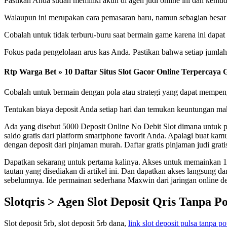
Pastikan Anda sudah memiliki akun di agen judi online ini dan kemu
Walaupun ini merupakan cara pemasaran baru, namun sebagian besar p
Cobalah untuk tidak terburu-buru saat bermain game karena ini da
Fokus pada pengelolaan arus kas Anda. Pastikan bahwa setiap jumlah 
Rtp Warga Bet » 10 Daftar Situs Slot Gacor Online Terpercaya
Cobalah untuk bermain dengan pola atau strategi yang dapat mempen
Tentukan biaya deposit Anda setiap hari dan temukan keuntungan ma
Ada yang disebut 5000 Deposit Online No Debit Slot dimana untuk pe
saldo gratis dari platform smartphone favorit Anda. Apalagi buat ka
dengan deposit dari pinjaman murah. Daftar gratis pinjaman judi gra
Dapatkan sekarang untuk pertama kalinya. Akses untuk memainkan 13
tautan yang disediakan di artikel ini. Dan dapatkan akses langsung dan
sebelumnya. Ide permainan sederhana Maxwin dari jaringan online d
Slotqris > Agen Slot Deposit Qris Tanpa P
Slot deposit 5rb, slot deposit 5rb dana,
link slot deposit pulsa tanpa 