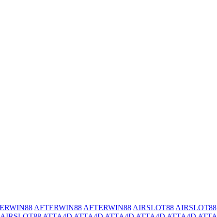
ERWIN88
AFTERWIN88
AFTERWIN88
AIRSLOT88
AIRSLOT88
AIRSLOT88
ATTA4D
ATTA4D
ATTA4D
ATTA4D
ATTA4D
ATT