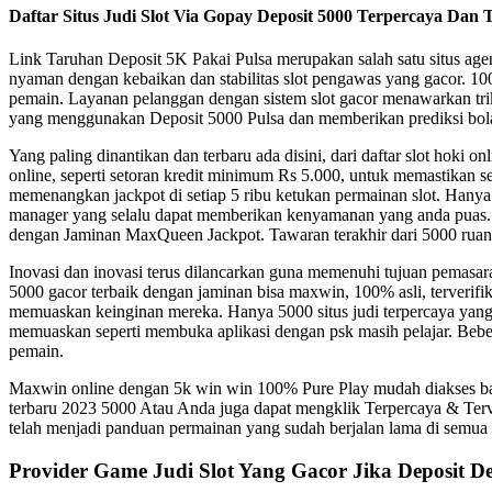
Daftar Situs Judi Slot Via Gopay Deposit 5000 Terpercaya Dan 
Link Taruhan Deposit 5K Pakai Pulsa merupakan salah satu situs agen
nyaman dengan kebaikan dan stabilitas slot pengawas yang gacor. 1
pemain. Layanan pelanggan dengan sistem slot gacor menawarkan trik
yang menggunakan Deposit 5000 Pulsa dan memberikan prediksi bol
Yang paling dinantikan dan terbaru ada disini, dari daftar slot hoki o
online, seperti setoran kredit minimum Rs 5.000, untuk memastika
memenangkan jackpot di setiap 5 ribu ketukan permainan slot. Hanya 
manager yang selalu dapat memberikan kenyamanan yang anda puas. M
dengan Jaminan MaxQueen Jackpot. Tawaran terakhir dari 5000 ruang 
Inovasi dan inovasi terus dilancarkan guna memenuhi tujuan pemasaran
5000 gacor terbaik dengan jaminan bisa maxwin, 100% asli, terverif
memuaskan keinginan mereka. Hanya 5000 situs judi terpercaya yan
memuaskan seperti membuka aplikasi dengan psk masih pelajar. Beber
pemain.
Maxwin online dengan 5k win win 100% Pure Play mudah diakses banya
terbaru 2023 5000 Atau Anda juga dapat mengklik Terpercaya & Terve
telah menjadi panduan permainan yang sudah berjalan lama di semua 
Provider Game Judi Slot Yang Gacor Jika Deposit 