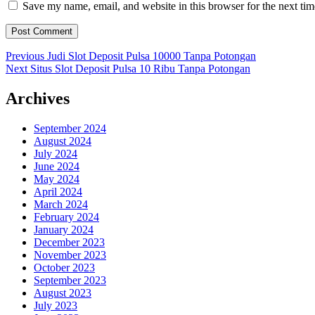
Save my name, email, and website in this browser for the next ti
Post
Previous
Previous
Judi Slot Deposit Pulsa 10000 Tanpa Potongan
Next
post:
Next
Situs Slot Deposit Pulsa 10 Ribu Tanpa Potongan
navigation
post:
Archives
September 2024
August 2024
July 2024
June 2024
May 2024
April 2024
March 2024
February 2024
January 2024
December 2023
November 2023
October 2023
September 2023
August 2023
July 2023