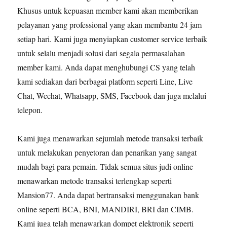
Khusus untuk kepuasan member kami akan memberikan
pelayanan yang professional yang akan membantu 24 jam
setiap hari. Kami juga menyiapkan customer service terbaik
untuk selalu menjadi solusi dari segala permasalahan
member kami. Anda dapat menghubungi CS yang telah
kami sediakan dari berbagai platform seperti Line, Live
Chat, Wechat, Whatsapp, SMS, Facebook dan juga melalui
telepon.
Kami juga menawarkan sejumlah metode transaksi terbaik
untuk melakukan penyetoran dan penarikan yang sangat
mudah bagi para pemain. Tidak semua situs judi online
menawarkan metode transaksi terlengkap seperti
Mansion77. Anda dapat bertransaksi menggunakan bank
online seperti BCA, BNI, MANDIRI, BRI dan CIMB.
Kami juga telah menawarkan dompet elektronik seperti