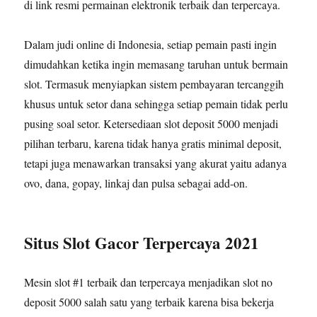
di link resmi permainan elektronik terbaik dan terpercaya.
Dalam judi online di Indonesia, setiap pemain pasti ingin
dimudahkan ketika ingin memasang taruhan untuk bermain
slot. Termasuk menyiapkan sistem pembayaran tercanggih
khusus untuk setor dana sehingga setiap pemain tidak perlu
pusing soal setor. Ketersediaan slot deposit 5000 menjadi
pilihan terbaru, karena tidak hanya gratis minimal deposit,
tetapi juga menawarkan transaksi yang akurat yaitu adanya
ovo, dana, gopay, linkaj dan pulsa sebagai add-on.
Situs Slot Gacor Terpercaya 2021
Mesin slot #1 terbaik dan terpercaya menjadikan slot no
deposit 5000 salah satu yang terbaik karena bisa bekerja