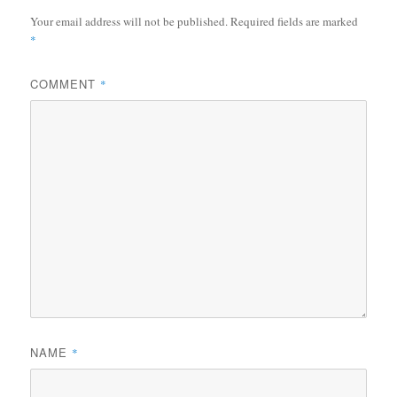
Your email address will not be published.
Required fields are marked
*
COMMENT
*
NAME
*