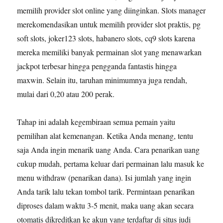
memilih provider slot online yang diinginkan. Slots manager
merekomendasikan untuk memilih provider slot praktis, pg
soft slots, joker123 slots, habanero slots, cq9 slots karena
mereka memiliki banyak permainan slot yang menawarkan
jackpot terbesar hingga pengganda fantastis hingga
maxwin. Selain itu, taruhan minimumnya juga rendah,
mulai dari 0,20 atau 200 perak.
Tahap ini adalah kegembiraan semua pemain yaitu
pemilihan alat kemenangan. Ketika Anda menang, tentu
saja Anda ingin menarik uang Anda. Cara penarikan uang
cukup mudah, pertama keluar dari permainan lalu masuk ke
menu withdraw (penarikan dana). Isi jumlah yang ingin
Anda tarik lalu tekan tombol tarik. Permintaan penarikan
diproses dalam waktu 3-5 menit, maka uang akan secara
otomatis dikreditkan ke akun yang terdaftar di situs judi