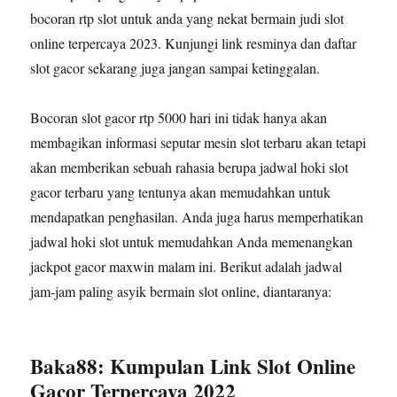
bocoran rtp slot untuk anda yang nekat bermain judi slot
online terpercaya 2023. Kunjungi link resminya dan daftar
slot gacor sekarang juga jangan sampai ketinggalan.
Bocoran slot gacor rtp 5000 hari ini tidak hanya akan
membagikan informasi seputar mesin slot terbaru akan tetapi
akan memberikan sebuah rahasia berupa jadwal hoki slot
gacor terbaru yang tentunya akan memudahkan untuk
mendapatkan penghasilan. Anda juga harus memperhatikan
jadwal hoki slot untuk memudahkan Anda memenangkan
jackpot gacor maxwin malam ini. Berikut adalah jadwal
jam-jam paling asyik bermain slot online, diantaranya:
Baka88: Kumpulan Link Slot Online
Gacor Terpercaya 2022