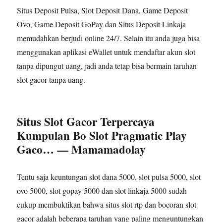
Situs Deposit Pulsa, Slot Deposit Dana, Game Deposit
Ovo, Game Deposit GoPay dan Situs Deposit Linkaja
memudahkan berjudi online 24/7. Selain itu anda juga bisa
menggunakan aplikasi eWallet untuk mendaftar akun slot
tanpa dipungut uang, jadi anda tetap bisa bermain taruhan
slot gacor tanpa uang.
Situs Slot Gacor Terpercaya
Kumpulan Bo Slot Pragmatic Play
Gaco… — Mamamadolay
Tentu saja keuntungan slot dana 5000, slot pulsa 5000, slot
ovo 5000, slot gopay 5000 dan slot linkaja 5000 sudah
cukup membuktikan bahwa situs slot rtp dan bocoran slot
gacor adalah beberapa taruhan yang paling menguntungkan