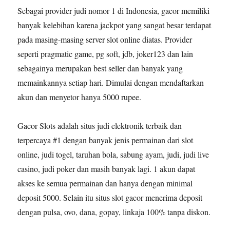
Sebagai provider judi nomor 1 di Indonesia, gacor memiliki
banyak kelebihan karena jackpot yang sangat besar terdapat
pada masing-masing server slot online diatas. Provider
seperti pragmatic game, pg soft, jdb, joker123 dan lain
sebagainya merupakan best seller dan banyak yang
memainkannya setiap hari. Dimulai dengan mendaftarkan
akun dan menyetor hanya 5000 rupee.
Gacor Slots adalah situs judi elektronik terbaik dan
terpercaya #1 dengan banyak jenis permainan dari slot
online, judi togel, taruhan bola, sabung ayam, judi, judi live
casino, judi poker dan masih banyak lagi. 1 akun dapat
akses ke semua permainan dan hanya dengan minimal
deposit 5000. Selain itu situs slot gacor menerima deposit
dengan pulsa, ovo, dana, gopay, linkaja 100% tanpa diskon.