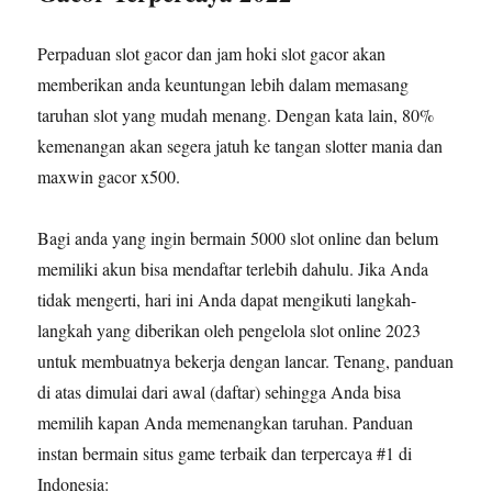
Perpaduan slot gacor dan jam hoki slot gacor akan
memberikan anda keuntungan lebih dalam memasang
taruhan slot yang mudah menang. Dengan kata lain, 80%
kemenangan akan segera jatuh ke tangan slotter mania dan
maxwin gacor x500.
Bagi anda yang ingin bermain 5000 slot online dan belum
memiliki akun bisa mendaftar terlebih dahulu. Jika Anda
tidak mengerti, hari ini Anda dapat mengikuti langkah-
langkah yang diberikan oleh pengelola slot online 2023
untuk membuatnya bekerja dengan lancar. Tenang, panduan
di atas dimulai dari awal (daftar) sehingga Anda bisa
memilih kapan Anda memenangkan taruhan. Panduan
instan bermain situs game terbaik dan terpercaya #1 di
Indonesia: