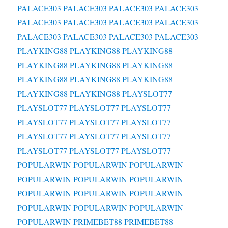
PALACE303
PALACE303
PALACE303
PALACE303
PALACE303
PALACE303
PALACE303
PALACE303
PALACE303
PALACE303
PALACE303
PALACE303
PLAYKING88
PLAYKING88
PLAYKING88
PLAYKING88
PLAYKING88
PLAYKING88
PLAYKING88
PLAYKING88
PLAYKING88
PLAYKING88
PLAYKING88
PLAYSLOT77
PLAYSLOT77
PLAYSLOT77
PLAYSLOT77
PLAYSLOT77
PLAYSLOT77
PLAYSLOT77
PLAYSLOT77
PLAYSLOT77
PLAYSLOT77
PLAYSLOT77
PLAYSLOT77
PLAYSLOT77
POPULARWIN
POPULARWIN
POPULARWIN
POPULARWIN
POPULARWIN
POPULARWIN
POPULARWIN
POPULARWIN
POPULARWIN
POPULARWIN
POPULARWIN
POPULARWIN
POPULARWIN
PRIMEBET88
PRIMEBET88