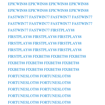
EPICWIN88
EPICWIN88
EPICWIN88
EPICWIN88
EPICWIN88
EPICWIN88
EPICWIN88
EPICWIN88
FASTWIN77
FASTWIN77
FASTWIN77
FASTWIN77
FASTWIN77
FASTWIN77
FASTWIN77
FASTWIN77
FASTWIN77
FASTWIN77
FIRSTPLAY88
FIRSTPLAY88
FIRSTPLAY88
FIRSTPLAY88
FIRSTPLAY88
FIRSTPLAY88
FIRSTPLAY88
FIRSTPLAY88
FIRSTPLAY88
FIRSTPLAY88
FIRSTPLAY88
FIXBET88
FIXBET88
FIXBET88
FIXBET88
FIXBET88
FIXBET88
FIXBET88
FIXBET88
FIXBET88
FIXBET88
FIXBET88
FORTUNESLOT88
FORTUNESLOT88
FORTUNESLOT88
FORTUNESLOT88
FORTUNESLOT88
FORTUNESLOT88
FORTUNESLOT88
FORTUNESLOT88
FORTUNESLOT88
FORTUNESLOT88