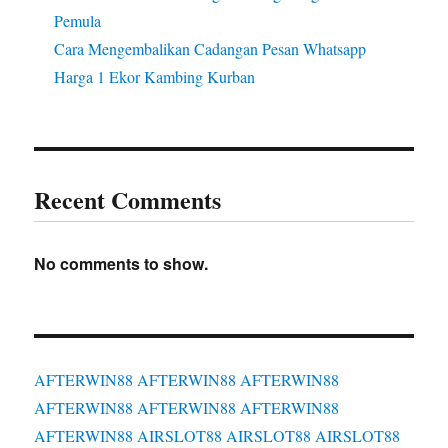
Pemula
Cara Mengembalikan Cadangan Pesan Whatsapp
Harga 1 Ekor Kambing Kurban
Recent Comments
No comments to show.
AFTERWIN88
AFTERWIN88
AFTERWIN88
AFTERWIN88
AFTERWIN88
AFTERWIN88
AFTERWIN88
AIRSLOT88
AIRSLOT88
AIRSLOT88