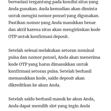
bervariasi tergantung pada kondisi situs yang
Anda gunakan. Anda kemudian akan diminta
untuk mengisi nomor ponsel yang digunakan.
Pastikan nomor yang Anda masukkan benar
dan aktif karena situs akan mengirimkan kode
OTP untuk konfirmasi deposit.
Setelah selesai melakukan setoran nominal
pulsa dan nomor ponsel, Anda akan menerima
kode OTP yang harus dimasukkan untuk
konfirmasi setoran pulsa. Setelah berhasil
memasukkan kode, saldo deposit akan
dikreditkan ke akun Anda.
Setelah saldo berhasil masuk ke akun Anda,
Anda dapat memilih slot yang ingin Anda