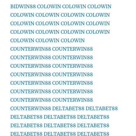
BIDWIN88
COLOWIN
COLOWIN
COLOWIN
COLOWIN
COLOWIN
COLOWIN
COLOWIN
COLOWIN
COLOWIN
COLOWIN
COLOWIN
COLOWIN
COLOWIN
COLOWIN
COLOWIN
COLOWIN
COLOWIN
COLOWIN
COUNTERWIN88
COUNTERWIN88
COUNTERWIN88
COUNTERWIN88
COUNTERWIN88
COUNTERWIN88
COUNTERWIN88
COUNTERWIN88
COUNTERWIN88
COUNTERWIN88
COUNTERWIN88
COUNTERWIN88
COUNTERWIN88
COUNTERWIN88
COUNTERWIN88
DELTABET88
DELTABET88
DELTABET88
DELTABET88
DELTABET88
DELTABET88
DELTABET88
DELTABET88
DELTABET88
DELTABET88
DELTABET88