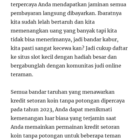
terpercaya Anda mendapatkan jaminan semua
pembayaran langsung dibayarkan. Ibaratnya
kita sudah lelah bertaruh dan kita
memenangkan uang yang banyak tapi kita
tidak bisa menerimanya, jadi bandar kabur,
kita pasti sangat kecewa kan? Jadi cukup daftar
ke situs slot kecil dengan hadiah besar dan
bergabunglah dengan komunitas judi online
teraman.
Semua bandar taruhan yang menawarkan
kredit setoran koin tanpa potongan dipercaya
pada tahun 2023, Anda dapat menikmati
kemenangan luar biasa yang terjamin saat
Anda memainkan permainan kredit setoran
koin tanpa potongan untuk beberapa teman