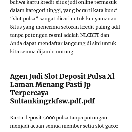
bahwa kartu kredit situs judi online termasuk
dalam kategori tinggi, yang berarti kata kunci
“slot pulsa” sangat dicari untuk kenyamanan.
Situs yang menerima setoran kredit paling adil
tanpa potongan resmi adalah NLCBET dan
Anda dapat mendaftar langsung di sini untuk
kita semua dijamin untung.
Agen Judi Slot Deposit Pulsa Xl
Laman Menang Pasti Jp
Terpercaya
Sultankingrkfsw.pdf.pdf
Kartu deposit 5000 pulsa tanpa potongan
menjadi acuan semua member setia slot gacor