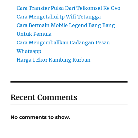
Cara Transfer Pulsa Dari Telkomsel Ke Ovo
Cara Mengetahui Ip Wifi Tetangga
Cara Bermain Mobile Legend Bang Bang
Untuk Pemula
Cara Mengembalikan Cadangan Pesan
Whatsapp
Harga 1 Ekor Kambing Kurban
Recent Comments
No comments to show.