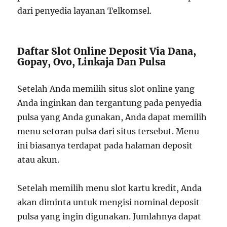
dari penyedia layanan Telkomsel.
Daftar Slot Online Deposit Via Dana,
Gopay, Ovo, Linkaja Dan Pulsa
Setelah Anda memilih situs slot online yang
Anda inginkan dan tergantung pada penyedia
pulsa yang Anda gunakan, Anda dapat memilih
menu setoran pulsa dari situs tersebut. Menu
ini biasanya terdapat pada halaman deposit
atau akun.
Setelah memilih menu slot kartu kredit, Anda
akan diminta untuk mengisi nominal deposit
pulsa yang ingin digunakan. Jumlahnya dapat