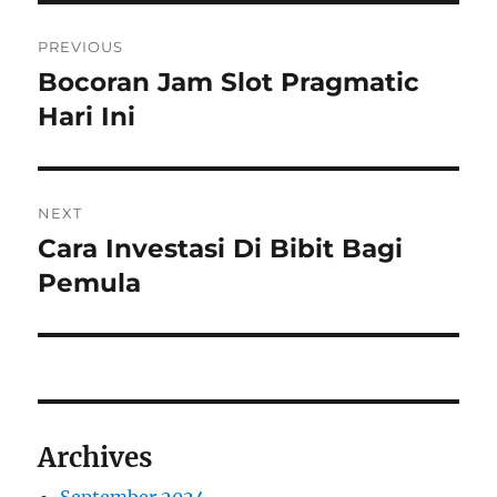
Post
PREVIOUS
navigation
Bocoran Jam Slot Pragmatic
Previous
post:
Hari Ini
NEXT
Cara Investasi Di Bibit Bagi
Next
post:
Pemula
Archives