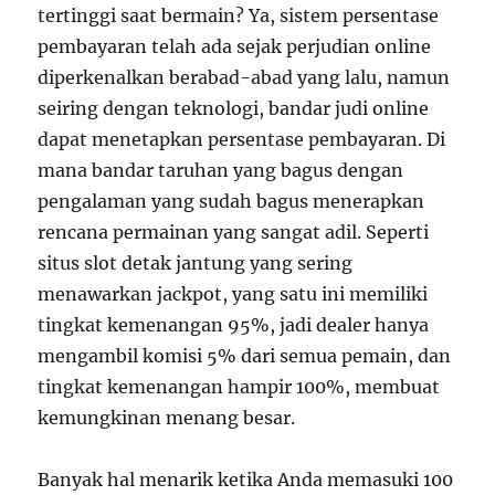
tertinggi saat bermain? Ya, sistem persentase
pembayaran telah ada sejak perjudian online
diperkenalkan berabad-abad yang lalu, namun
seiring dengan teknologi, bandar judi online
dapat menetapkan persentase pembayaran. Di
mana bandar taruhan yang bagus dengan
pengalaman yang sudah bagus menerapkan
rencana permainan yang sangat adil. Seperti
situs slot detak jantung yang sering
menawarkan jackpot, yang satu ini memiliki
tingkat kemenangan 95%, jadi dealer hanya
mengambil komisi 5% dari semua pemain, dan
tingkat kemenangan hampir 100%, membuat
kemungkinan menang besar.
Banyak hal menarik ketika Anda memasuki 100