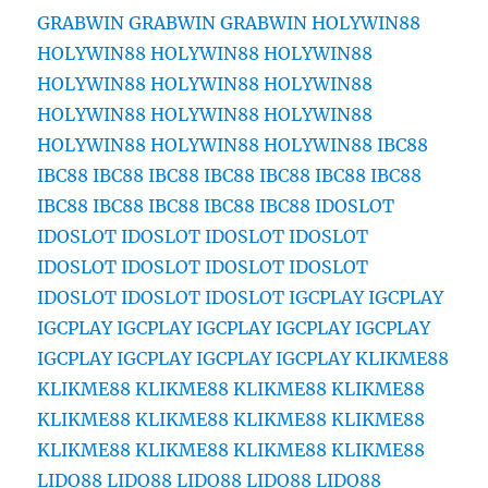
GRABWIN
GRABWIN
GRABWIN
HOLYWIN88
HOLYWIN88
HOLYWIN88
HOLYWIN88
HOLYWIN88
HOLYWIN88
HOLYWIN88
HOLYWIN88
HOLYWIN88
HOLYWIN88
HOLYWIN88
HOLYWIN88
HOLYWIN88
IBC88
IBC88
IBC88
IBC88
IBC88
IBC88
IBC88
IBC88
IBC88
IBC88
IBC88
IBC88
IBC88
IDOSLOT
IDOSLOT
IDOSLOT
IDOSLOT
IDOSLOT
IDOSLOT
IDOSLOT
IDOSLOT
IDOSLOT
IDOSLOT
IDOSLOT
IDOSLOT
IGCPLAY
IGCPLAY
IGCPLAY
IGCPLAY
IGCPLAY
IGCPLAY
IGCPLAY
IGCPLAY
IGCPLAY
IGCPLAY
IGCPLAY
KLIKME88
KLIKME88
KLIKME88
KLIKME88
KLIKME88
KLIKME88
KLIKME88
KLIKME88
KLIKME88
KLIKME88
KLIKME88
KLIKME88
KLIKME88
LIDO88
LIDO88
LIDO88
LIDO88
LIDO88