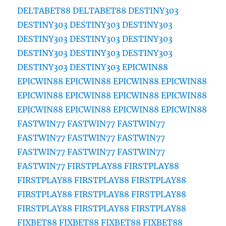
DELTABET88
DELTABET88
DESTINY303
DESTINY303
DESTINY303
DESTINY303
DESTINY303
DESTINY303
DESTINY303
DESTINY303
DESTINY303
DESTINY303
DESTINY303
DESTINY303
EPICWIN88
EPICWIN88
EPICWIN88
EPICWIN88
EPICWIN88
EPICWIN88
EPICWIN88
EPICWIN88
EPICWIN88
EPICWIN88
EPICWIN88
EPICWIN88
EPICWIN88
FASTWIN77
FASTWIN77
FASTWIN77
FASTWIN77
FASTWIN77
FASTWIN77
FASTWIN77
FASTWIN77
FASTWIN77
FASTWIN77
FIRSTPLAY88
FIRSTPLAY88
FIRSTPLAY88
FIRSTPLAY88
FIRSTPLAY88
FIRSTPLAY88
FIRSTPLAY88
FIRSTPLAY88
FIRSTPLAY88
FIRSTPLAY88
FIRSTPLAY88
FIXBET88
FIXBET88
FIXBET88
FIXBET88