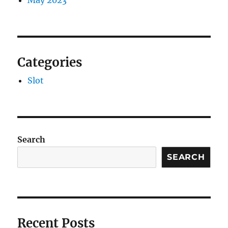
May 2023
Categories
Slot
Search
SEARCH
Recent Posts