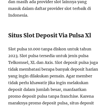
dan masih ada provider slot lainnya yang
masuk dalam daftar provider slot terbaik di
Indonesia.
Situs Slot Deposit Via Pulsa Xl
Slot pulsa 10.000 tanpa diskon untuk tahun
2023. Slot pulsa tersedia untuk jenis pulsa
Telkomsel, XL dan Axis. Slot deposit pulsa juga
tidak membatasi berapa banyak deposit harian
yang ingin dilakukan pemain. Agar member
tidak perlu khawatir jika ingin melakukan
deposit dalam jumlah besar, manfaatkan
promo deposit pulsa tanpa franchise. Karena
maraknya promo deposit pulsa, situs deposit