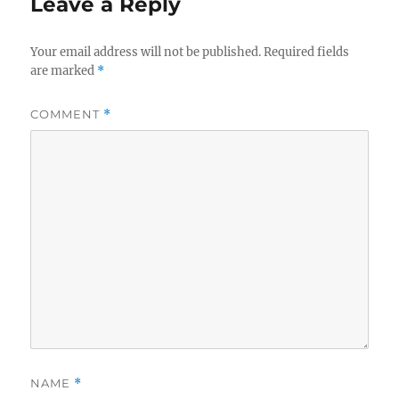
Leave a Reply
Your email address will not be published.
Required fields
are marked
*
COMMENT
*
NAME
*