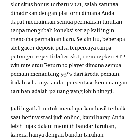
slot situs bonus terbaru 2021, salah satunya
dihadirkan dengan platform dimana Anda
dapat memainkan semua permainan taruhan
tanpa mengubah koneksi setiap kali ingin
mencoba permainan baru. Selain itu, beberapa
slot gacor deposit pulsa terpercaya tanpa
potongan seperti daftar slot, menerapkan RTP
win rate atau Return to player dimana semua
pemain menantang 95% dari kredit pemain,
itulah sebabnya anda . persentase kemenangan
taruhan adalah peluang yang lebih tinggi.
Jadi ingatlah untuk mendapatkan hasil terbaik
saat berinvestasi judi online, kami harap Anda
lebih bijak dalam memilih bandar taruhan,
karena hanya dengan bandar taruhan