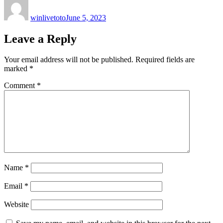
on
winlivetoto
June 5, 2023
Leave a Reply
Your email address will not be published.
Required fields are
marked
*
Comment
*
Name
*
Email
*
Website