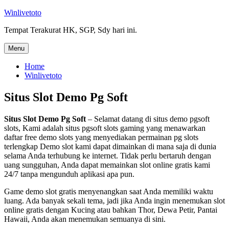
Skip
Winlivetoto
to
Tempat Terakurat HK, SGP, Sdy hari ini.
content
Menu
Home
Winlivetoto
Situs Slot Demo Pg Soft
Situs Slot Demo Pg Soft
– Selamat datang di situs demo pgsoft
slots, Kami adalah situs pgsoft slots gaming yang menawarkan
daftar free demo slots yang menyediakan permainan pg slots
terlengkap Demo slot kami dapat dimainkan di mana saja di dunia
selama Anda terhubung ke internet. Tidak perlu bertaruh dengan
uang sungguhan, Anda dapat memainkan slot online gratis kami
24/7 tanpa mengunduh aplikasi apa pun.
Game demo slot gratis menyenangkan saat Anda memiliki waktu
luang. Ada banyak sekali tema, jadi jika Anda ingin menemukan slot
online gratis dengan Kucing atau bahkan Thor, Dewa Petir, Pantai
Hawaii, Anda akan menemukan semuanya di sini.