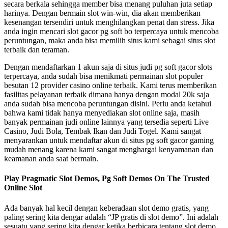
secara berkala sehingga member bisa menang puluhan juta setiap
harinya. Dengan bermain slot win-win, dia akan memberikan
kesenangan tersendiri untuk menghilangkan penat dan stress. Jika
anda ingin mencari slot gacor pg soft bo terpercaya untuk mencoba
peruntungan, maka anda bisa memilih situs kami sebagai situs slot
terbaik dan teraman.
Dengan mendaftarkan 1 akun saja di situs judi pg soft gacor slots
terpercaya, anda sudah bisa menikmati permainan slot populer
besutan 12 provider casino online terbaik. Kami terus memberikan
fasilitas pelayanan terbaik dimana hanya dengan modal 20k saja
anda sudah bisa mencoba peruntungan disini. Perlu anda ketahui
bahwa kami tidak hanya menyediakan slot online saja, masih
banyak permainan judi online lainnya yang tersedia seperti Live
Casino, Judi Bola, Tembak Ikan dan Judi Togel. Kami sangat
menyarankan untuk mendaftar akun di situs pg soft gacor gaming
mudah menang karena kami sangat menghargai kenyamanan dan
keamanan anda saat bermain.
Play Pragmatic Slot Demos, Pg Soft Demos On The Trusted
Online Slot
Ada banyak hal kecil dengan keberadaan slot demo gratis, yang
paling sering kita dengar adalah “JP gratis di slot demo”. Ini adalah
sesuatu yang sering kita dengar ketika berbicara tentang slot demo.