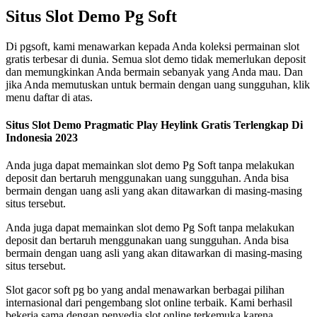
Situs Slot Demo Pg Soft
Di pgsoft, kami menawarkan kepada Anda koleksi permainan slot
gratis terbesar di dunia. Semua slot demo tidak memerlukan deposit
dan memungkinkan Anda bermain sebanyak yang Anda mau. Dan
jika Anda memutuskan untuk bermain dengan uang sungguhan, klik
menu daftar di atas.
Situs Slot Demo Pragmatic Play Heylink Gratis Terlengkap Di
Indonesia 2023
Anda juga dapat memainkan slot demo Pg Soft tanpa melakukan
deposit dan bertaruh menggunakan uang sungguhan. Anda bisa
bermain dengan uang asli yang akan ditawarkan di masing-masing
situs tersebut.
Anda juga dapat memainkan slot demo Pg Soft tanpa melakukan
deposit dan bertaruh menggunakan uang sungguhan. Anda bisa
bermain dengan uang asli yang akan ditawarkan di masing-masing
situs tersebut.
Slot gacor soft pg bo yang andal menawarkan berbagai pilihan
internasional dari pengembang slot online terbaik. Kami berhasil
bekerja sama dengan penyedia slot online terkemuka karena