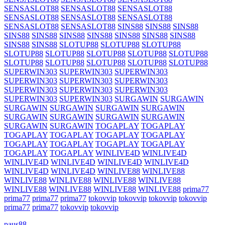
SENSASLOT88
SENSASLOT88
SENSASLOT88
SENSASLOT88
SENSASLOT88
SENSASLOT88
SENSASLOT88
SENSASLOT88
SINS88
SINS88
SINS88
SINS88
SINS88
SINS88
SINS88
SINS88
SINS88
SINS88
SINS88
SINS88
SLOTUP88
SLOTUP88
SLOTUP88
SLOTUP88
SLOTUP88
SLOTUP88
SLOTUP88
SLOTUP88
SLOTUP88
SLOTUP88
SLOTUP88
SLOTUP88
SLOTUP88
SUPERWIN303
SUPERWIN303
SUPERWIN303
SUPERWIN303
SUPERWIN303
SUPERWIN303
SUPERWIN303
SUPERWIN303
SUPERWIN303
SUPERWIN303
SUPERWIN303
SURGAWIN
SURGAWIN
SURGAWIN
SURGAWIN
SURGAWIN
SURGAWIN
SURGAWIN
SURGAWIN
SURGAWIN
SURGAWIN
SURGAWIN
SURGAWIN
TOGAPLAY
TOGAPLAY
TOGAPLAY
TOGAPLAY
TOGAPLAY
TOGAPLAY
TOGAPLAY
TOGAPLAY
TOGAPLAY
TOGAPLAY
TOGAPLAY
TOGAPLAY
WINLIVE4D
WINLIVE4D
WINLIVE4D
WINLIVE4D
WINLIVE4D
WINLIVE4D
WINLIVE4D
WINLIVE4D
WINLIVE88
WINLIVE88
WINLIVE88
WINLIVE88
WINLIVE88
WINLIVE88
WINLIVE88
WINLIVE88
WINLIVE88
WINLIVE88
prima77
prima77
prima77
prima77
tokovvip
tokovvip
tokovvip
tokovvip
prima77
prima77
tokovvip
tokovvip
paus88