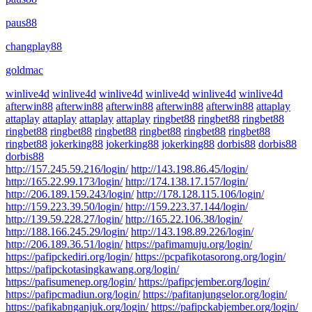
paus88
changplay88
goldmac
winlive4d
winlive4d
winlive4d
winlive4d
winlive4d
winlive4d
afterwin88
afterwin88
afterwin88
afterwin88
afterwin88
attaplay
attaplay
attaplay
attaplay
attaplay
ringbet88
ringbet88
ringbet88
ringbet88
ringbet88
ringbet88
ringbet88
ringbet88
ringbet88
ringbet88
jokerking88
jokerking88
jokerking88
dorbis88
dorbis88
dorbis88
http://157.245.59.216/login/
http://143.198.86.45/login/
http://165.22.99.173/login/
http://174.138.17.157/login/
http://206.189.159.243/login/
http://178.128.115.106/login/
http://159.223.39.50/login/
http://159.223.37.144/login/
http://139.59.228.27/login/
http://165.22.106.38/login/
http://188.166.245.29/login/
http://143.198.89.226/login/
http://206.189.36.51/login/
https://pafimamuju.org/login/
https://pafipckediri.org/login/
https://pcpafikotasorong.org/login/
https://pafipckotasingkawang.org/login/
https://pafisumenep.org/login/
https://pafipcjember.org/login/
https://pafipcmadiun.org/login/
https://pafitanjungselor.org/login/
https://pafikabnganjuk.org/login/
https://pafipckabjember.org/login/