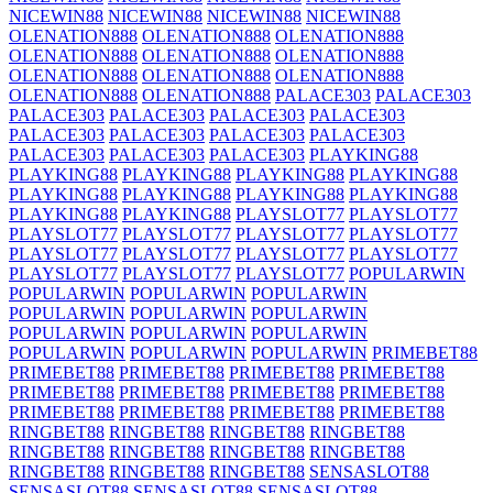
NICEWIN88
NICEWIN88
NICEWIN88
NICEWIN88
OLENATION888
OLENATION888
OLENATION888
OLENATION888
OLENATION888
OLENATION888
OLENATION888
OLENATION888
OLENATION888
OLENATION888
OLENATION888
PALACE303
PALACE303
PALACE303
PALACE303
PALACE303
PALACE303
PALACE303
PALACE303
PALACE303
PALACE303
PALACE303
PALACE303
PALACE303
PLAYKING88
PLAYKING88
PLAYKING88
PLAYKING88
PLAYKING88
PLAYKING88
PLAYKING88
PLAYKING88
PLAYKING88
PLAYKING88
PLAYKING88
PLAYSLOT77
PLAYSLOT77
PLAYSLOT77
PLAYSLOT77
PLAYSLOT77
PLAYSLOT77
PLAYSLOT77
PLAYSLOT77
PLAYSLOT77
PLAYSLOT77
PLAYSLOT77
PLAYSLOT77
PLAYSLOT77
POPULARWIN
POPULARWIN
POPULARWIN
POPULARWIN
POPULARWIN
POPULARWIN
POPULARWIN
POPULARWIN
POPULARWIN
POPULARWIN
POPULARWIN
POPULARWIN
POPULARWIN
PRIMEBET88
PRIMEBET88
PRIMEBET88
PRIMEBET88
PRIMEBET88
PRIMEBET88
PRIMEBET88
PRIMEBET88
PRIMEBET88
PRIMEBET88
PRIMEBET88
PRIMEBET88
PRIMEBET88
RINGBET88
RINGBET88
RINGBET88
RINGBET88
RINGBET88
RINGBET88
RINGBET88
RINGBET88
RINGBET88
RINGBET88
RINGBET88
SENSASLOT88
SENSASLOT88
SENSASLOT88
SENSASLOT88