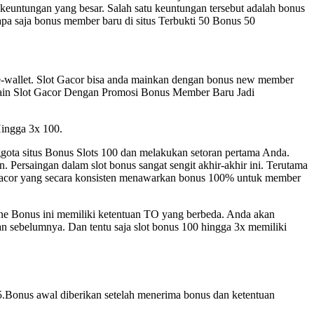
euntungan yang besar. Salah satu keuntungan tersebut adalah bonus
pa saja bonus member baru di situs Terbukti 50 Bonus 50
u e-wallet. Slot Gacor bisa anda mainkan dengan bonus new member
 Main Slot Gacor Dengan Promosi Bonus Member Baru Jadi
ingga 3x 100.
gota situs Bonus Slots 100 dan melakukan setoran pertama Anda.
Persaingan dalam slot bonus sangat sengit akhir-akhir ini. Terutama
ot Gacor yang secara konsisten menawarkan bonus 100% untuk member
line Bonus ini memiliki ketentuan TO yang berbeda. Anda akan
n sebelumnya. Dan tentu saja slot bonus 100 hingga 3x memiliki
.Bonus awal diberikan setelah menerima bonus dan ketentuan