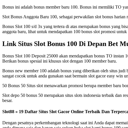
Bonus ini adalah bonus member baru 100. Bonus ini memiliki TO yan
Slot Bonus Anggota Baru 100, sebagai perwakilan slot bonus harian 
Bonus Slot 100 s/d 3x yang tertera di atas merupakan bonus yang bi
anggota baru, lihat untuk mendapatkan 100 bonus slot promosi untuk 
Link Situs Slot Bonus 100 Di Depan Bet M
Bonus Slot 100 Deposit 25000 akan mendapatkan bonus TO instan 100
Berikan bonus spesial ini khusus slot dengan 100 member baru.
Bonus new member 100 adalah bonus yang diberikan oleh situs judi 
sangat cocok untuk anda gunakan saat bermain slot gacor easy win
50 Bonus 50 Situs slot menawarkan promosi berupa member baru bon
Slot depo 50 bonus 50 merupakan situs slots indonesia terbaik dan 
besar.
Slot88 » 19 Daftar Situs Slot Gacor Online Terbaik Dan Terpe
Dengan pesatnya perkembangan teknologi saat ini Anda dapat memaink
anda dimana saja dan kapan saja cukup buka slot kami bonus 100 sam