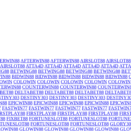
ERWIN88
AFTERWIN88
AFTERWIN88
AIRSLOT88
AIRSLOT88
AIRSLOT88
ATTA4D
ATTA4D
ATTA4D
ATTA4D
ATTA4D
ATT
NG88
BETWING88
BETWING88
BETWING88
BETWING88
BET
IN88
BIDWIN88
BIDWIN88
BIDWIN88
BIDWIN88
BIDWIN88
OWIN
COLOWIN
COLOWIN
COLOWIN
COLOWIN
COLOWIN
ERWIN88
COUNTERWIN88
COUNTERWIN88
COUNTERWIN
BET88
DELTABET88
DELTABET88
DELTABET88
DELTABET
STINY303
DESTINY303
DESTINY303
DESTINY303
DESTINY3
N88
EPICWIN88
EPICWIN88
EPICWIN88
EPICWIN88
EPICWIN
7
FASTWIN77
FASTWIN77
FASTWIN77
FASTWIN77
FASTWIN
IRSTPLAY88
FIRSTPLAY88
FIRSTPLAY88
FIRSTPLAY88
FIRS
88
FIXBET88
FORTUNESLOT88
FORTUNESLOT88
FORTUNE
TUNESLOT88
FORTUNESLOT88
FORTUNESLOT88
GLORY30
LOWIN88
GLOWIN88
GLOWIN88
GLOWIN88
GLOWIN88
GLO