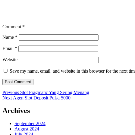
Comment
*
Name
*
Email
*
Website
Save my name, email, and website in this browser for the next ti
Post
Previous
Previous
Slot Pragmatic Yang Sering Menang
Next
post:
Next
Agen Slot Deposit Pulsa 5000
navigation
post:
Archives
September 2024
August 2024
July 2024