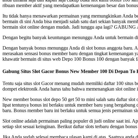
ribuan member aktif yang mendapatkan kemenangan besar dan bonus m
Itu tidak hanya menawarkan permainan yang memungkinkan Anda berm
bermain di sini Anda bisa menjadi salah satu dari sekian banyak me
bermain slot online dengan mudah. Jadi tunggu apa lagi
Dengan begitu banyak keuntungan menunggu Anda untuk bermain di s
Dengan banyak bonus menunggu Anda di slot bonus anggota baru. An
merasakan sensasi bonus member baru dengan tingkat kemenangan y
khawatir bermain di situs web Depo 100 Bonus 100 dengan banyak fas
Gabung Situs Slot Gacor Bonus New Member 100 Di Depan To K
Tentu saja situs slot Gacor menang mudah memiliki daftar 100 situs
dompet elektronik Anda harus tahu bahwa memenangkan slot online it
New member bonus slot depo 50 get 50 to mini salah satu daftar slot 
lipat tentunya bonus ini berlaku untuk member baru yang bergabung 
baru. Bonus member baru ini berlaku untuk semua jenis permainan slot
Slot online adalah permainan paling populer di judi online saat ini
setiap slot sesuai keinginan. Berikut daftar slots terbaru dengan bo
Jika Anda sudah selesai membaca ulasan kami di atas. Saatnya anda d