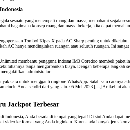
Indonesia
segala sesuatu yang menempati ruang dan massa, memahami segala ses
hami bagaimana konsep ruang dan massa bekerja, kita dapat memahami
ngoperasian Tombol Kipas X pada AC Sharp penting untuk diketahui 
h AC hanya mendinginkan ruangan atau seluruh ruangan. Ini sangat 
3 Unlimited membantu pengguna Indosat IM3 Ooredoo membeli paket in
 kebutuhannya tanpa mengorbankan biaya. Dengan beberapa langkah s
 mengaktifkan administrator
yak cara untuk mengganti ringtone WhatsApp. Salah satu caranya ada
 cincin Anda sendiri dari yang lain. 05 Mei 2023 […] Artikel ini 
aru Jackpot Terbesar
s di Indonesia, Anda berada di tempat yang tepat! Di sini Anda dapat m
at video ke format yang Anda inginkan. Karena ada banyak jenis konv