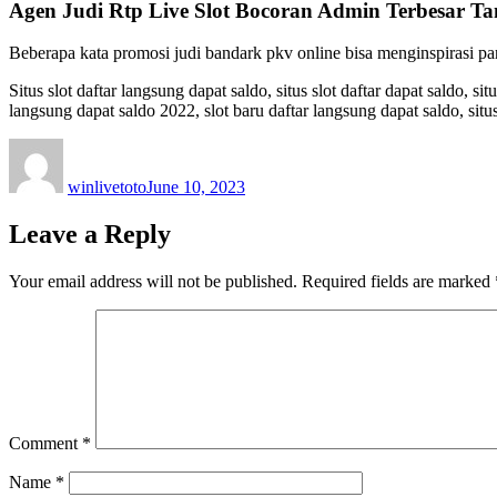
Agen Judi Rtp Live Slot Bocoran Admin Terbesar 
Beberapa kata promosi judi bandark pkv online bisa menginspirasi pa
Situs slot daftar langsung dapat saldo, situs slot daftar dapat saldo, situ
langsung dapat saldo 2022, slot baru daftar langsung dapat saldo, situs 
Author
Posted
on
winlivetoto
June 10, 2023
Leave a Reply
Your email address will not be published.
Required fields are marked
Comment
*
Name
*