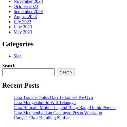
November 2023
October 2023
September 2023
August 2023
July 2023
June 2023
May 2023
Categories
Slot
Search
Search
Recent Posts
Cara Transfer Pulsa Dari Telkomsel Ke Ovo
Cara Mengetahui Ip Wifi Tetangga
Cara Bermain Mobile Legend Bang Bang Untuk Pemula
Cara Mengembalikan Cadangan Pesan Whatsapp
Harga 1 Ekor Kambing Kurban