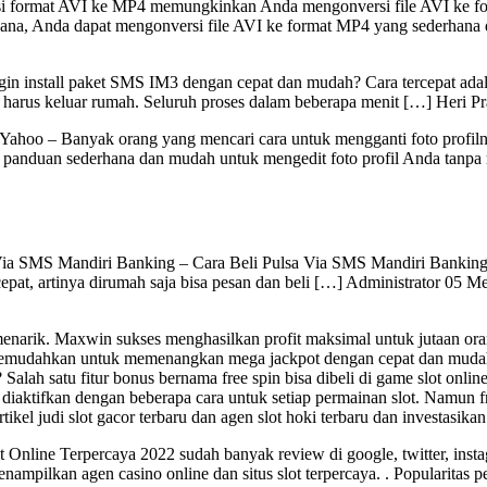
 format AVI ke MP4 memungkinkan Anda mengonversi file AVI ke forma
na, Anda dapat mengonversi file AVI ke format MP4 yang sederhana d
Ingin install paket SMS IM3 dengan cepat dan mudah? Cara tercepat 
a harus keluar rumah. Seluruh proses dalam beberapa menit […] Heri P
fil Yahoo – Banyak orang yang mencari cara untuk mengganti foto profi
h panduan sederhana dan mudah untuk mengedit foto profil Anda tanpa
a SMS Mandiri Banking – Cara Beli Pulsa Via SMS Mandiri Banking – Ba
pat, artinya dirumah saja bisa pesan dan beli […] Administrator 05 
narik. Maxwin sukses menghasilkan profit maksimal untuk jutaan orang
mudahkan untuk memenangkan mega jackpot dengan cepat dan mudah. Sa
ah satu fitur bonus bernama free spin bisa dibeli di game slot online
pat diaktifkan dengan beberapa cara untuk setiap permainan slot. Namun
rtikel judi slot gacor terbaru dan agen slot hoki terbaru dan investasi
lot Online Terpercaya 2022 sudah banyak review di google, twitter, ins
g menampilkan agen casino online dan situs slot terpercaya. . Popularit