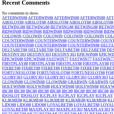
Recent Comments
No comments to show.
AFTERWIN88
AFTERWIN88
AFTERWIN88
AFTERWIN88
AFT
AIRSLOT88
AIRSLOT88
AIRSLOT88
AIRSLOT88
AIRSLOT88
BETWING88
BETWING88
BETWING88
BETWING88
BETWI
BIDWIN88
BIDWIN88
BIDWIN88
BIDWIN88
BIDWIN88
BIDW
COLOWIN
COLOWIN
COLOWIN
COLOWIN
COLOWIN
COL
COUNTERWIN88
COUNTERWIN88
COUNTERWIN88
COUNT
COUNTERWIN88
COUNTERWIN88
COUNTERWIN88
DELTA
DELTABET88
DELTABET88
DELTABET88
DELTABET88
DE
DESTINY303
DESTINY303
DESTINY303
EPICWIN88
EPICWI
EPICWIN88
EPICWIN88
FASTWIN77
FASTWIN77
FASTWIN7
FIRSTPLAY88
FIRSTPLAY88
FIRSTPLAY88
FIRSTPLAY88
F
FIXBET88
FIXBET88
FIXBET88
FIXBET88
FIXBET88
FIXBET
FORTUNESLOT88
FORTUNESLOT88
FORTUNESLOT88
FOR
GLORY303
GLORY303
GLORY303
GLORY303
GLORY303
G
GLOWIN88
GLOWIN88
GLOWIN88
GRABWIN
GRABWIN
G
HOLYWIN88
HOLYWIN88
HOLYWIN88
HOLYWIN88
HOLYW
IBC88
IBC88
IBC88
IBC88
IBC88
IBC88
IBC88
IBC88
IBC88
I
IDOSLOT
IDOSLOT
IGCPLAY
IGCPLAY
IGCPLAY
IGCPLAY
KLIKME88
KLIKME88
KLIKME88
KLIKME88
KLIKME88
KL
LIDO88
LIDO88
LIDO88
LOYALBET88
LOYALBET88
LOYAL
LOYALBET88
MAXPLAY303
MAXPLAY303
MAXPLAY303
M
MUTUBET88
MUTUBET88
MUTUBET88
MUTUBET88
MUTU