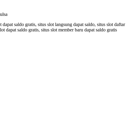
ulsa
t dapat saldo gratis, situs slot langsung dapat saldo, situs slot daftar
lot dapat saldo gratis, situs slot member baru dapat saldo gratis