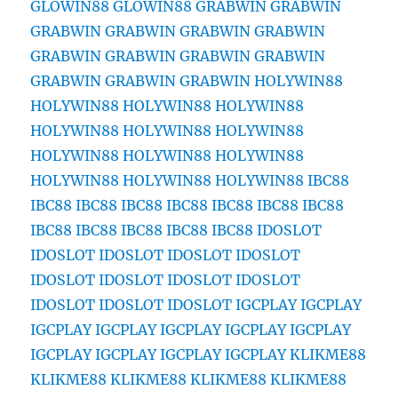
GLOWIN88
GLOWIN88
GRABWIN
GRABWIN
GRABWIN
GRABWIN
GRABWIN
GRABWIN
GRABWIN
GRABWIN
GRABWIN
GRABWIN
GRABWIN
GRABWIN
GRABWIN
HOLYWIN88
HOLYWIN88
HOLYWIN88
HOLYWIN88
HOLYWIN88
HOLYWIN88
HOLYWIN88
HOLYWIN88
HOLYWIN88
HOLYWIN88
HOLYWIN88
HOLYWIN88
HOLYWIN88
IBC88
IBC88
IBC88
IBC88
IBC88
IBC88
IBC88
IBC88
IBC88
IBC88
IBC88
IBC88
IBC88
IDOSLOT
IDOSLOT
IDOSLOT
IDOSLOT
IDOSLOT
IDOSLOT
IDOSLOT
IDOSLOT
IDOSLOT
IDOSLOT
IDOSLOT
IDOSLOT
IGCPLAY
IGCPLAY
IGCPLAY
IGCPLAY
IGCPLAY
IGCPLAY
IGCPLAY
IGCPLAY
IGCPLAY
IGCPLAY
IGCPLAY
KLIKME88
KLIKME88
KLIKME88
KLIKME88
KLIKME88