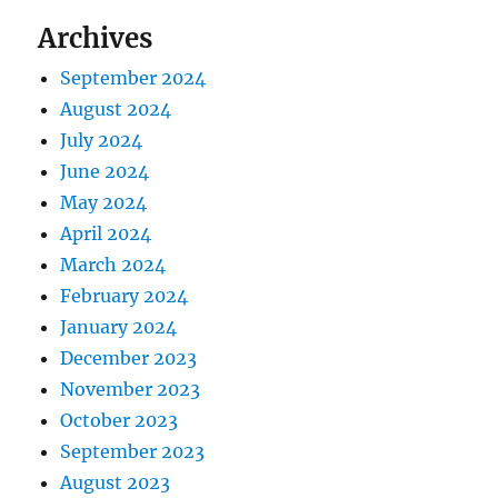
Archives
September 2024
August 2024
July 2024
June 2024
May 2024
April 2024
March 2024
February 2024
January 2024
December 2023
November 2023
October 2023
September 2023
August 2023