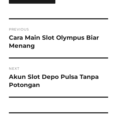
Post
PREVIOUS
navigation
Cara Main Slot Olympus Biar
Previous
post:
Menang
NEXT
Akun Slot Depo Pulsa Tanpa
Next
post:
Potongan