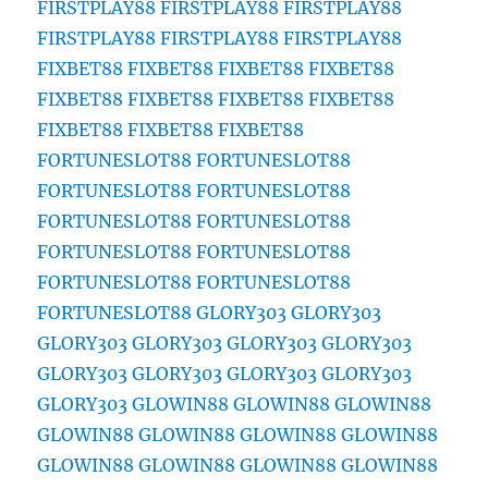
FIRSTPLAY88
FIRSTPLAY88
FIRSTPLAY88
FIRSTPLAY88
FIRSTPLAY88
FIRSTPLAY88
FIXBET88
FIXBET88
FIXBET88
FIXBET88
FIXBET88
FIXBET88
FIXBET88
FIXBET88
FIXBET88
FIXBET88
FIXBET88
FORTUNESLOT88
FORTUNESLOT88
FORTUNESLOT88
FORTUNESLOT88
FORTUNESLOT88
FORTUNESLOT88
FORTUNESLOT88
FORTUNESLOT88
FORTUNESLOT88
FORTUNESLOT88
FORTUNESLOT88
GLORY303
GLORY303
GLORY303
GLORY303
GLORY303
GLORY303
GLORY303
GLORY303
GLORY303
GLORY303
GLORY303
GLOWIN88
GLOWIN88
GLOWIN88
GLOWIN88
GLOWIN88
GLOWIN88
GLOWIN88
GLOWIN88
GLOWIN88
GLOWIN88
GLOWIN88