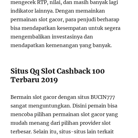
mengecek RTP, nilai, dan masih banyak lagi
indikator lainnya. Dengan memainkan
permainan slot gacor, para penjudi berharap
bisa mendapatkan kesempatan untuk segera
mengembalikan investasinya dan
mendapatkan kemenangan yang banyak.
Situs Qq Slot Cashback 100
Terbaru 2019
Bermain slot gacor dengan situs BUCIN777
sangat menguntungkan. Disini pemain bisa
mencoba pilihan permainan slot gacor yang
mudah menang dari pilihan provider slot
terbesar. Selain itu, situs-situs lain terkait