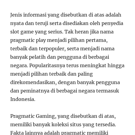
Jenis informasi yang disebutkan di atas adalah
nyata dan teruji serta disediakan oleh penyedia
slot game yang serius. Tak heran jika nama
pragmatic play menjadi pilihan pertama,
terbaik dan terpopuler, serta menjadi nama
banyak pelatih dan pengguna di berbagai
negara. Popularitasnya terus meningkat hingga
menjadi pilihan terbaik dan paling
direkomendasikan, dengan banyak pengguna
dan peminatnya di berbagai negara termasuk
Indonesia.
Pragmatic Gaming, yang disebutkan di atas,
memiliki banyak koleksi situs yang tersedia.
Fakta lainnya adalah pragmatic memiliki