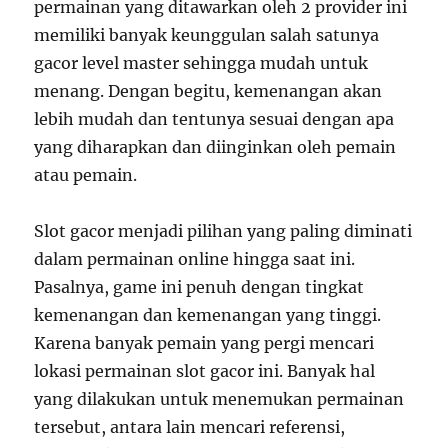
permainan yang ditawarkan oleh 2 provider ini
memiliki banyak keunggulan salah satunya
gacor level master sehingga mudah untuk
menang. Dengan begitu, kemenangan akan
lebih mudah dan tentunya sesuai dengan apa
yang diharapkan dan diinginkan oleh pemain
atau pemain.
Slot gacor menjadi pilihan yang paling diminati
dalam permainan online hingga saat ini.
Pasalnya, game ini penuh dengan tingkat
kemenangan dan kemenangan yang tinggi.
Karena banyak pemain yang pergi mencari
lokasi permainan slot gacor ini. Banyak hal
yang dilakukan untuk menemukan permainan
tersebut, antara lain mencari referensi,