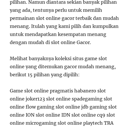
pilihan. Namun diantara sekian banyak pilihan
yang ada, tentunya perlu untuk memilih
permainan slot online gacor terbaik dan mudah
menang. Itulah yang kami pilih dan kumpulkan
untuk mendapatkan kesempatan menang
dengan mudah di slot online Gacor.
Melihat banyaknya koleksi situs game slot
online yang ditemukan gacor mudah menang,
berikut 15 pilihan yang dipilih:
Game slot online pragmatis habanero slot
online joker123 slot online spadegaming slot
online flow gaming slot online jdb gaming slot
online ION slot online IDN slot online cq9 slot
online microgaming slot online playtech TRA