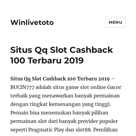
Winlivetoto
MENU
Situs Qq Slot Cashback
100 Terbaru 2019
Situs Qq Slot Cashback 100 Terbaru 2019
–
BUCIN777 adalah situs game slot online Gacor
terbaik yang menawarkan banyak permainan
dengan tingkat kemenangan yang tinggi.
Pemain bisa menemukan banyak pilihan
permainan slot dari banyak provider populer
seperti Pragmatic Play dan slot88. Pemilihan