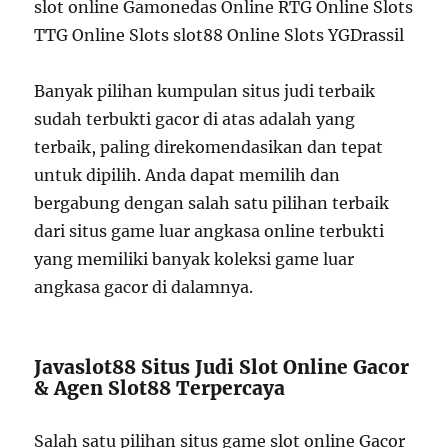
slot online Gamonedas Online RTG Online Slots
TTG Online Slots slot88 Online Slots YGDrassil
Banyak pilihan kumpulan situs judi terbaik
sudah terbukti gacor di atas adalah yang
terbaik, paling direkomendasikan dan tepat
untuk dipilih. Anda dapat memilih dan
bergabung dengan salah satu pilihan terbaik
dari situs game luar angkasa online terbukti
yang memiliki banyak koleksi game luar
angkasa gacor di dalamnya.
Javaslot88 Situs Judi Slot Online Gacor
& Agen Slot88 Terpercaya
Salah satu pilihan situs game slot online Gacor