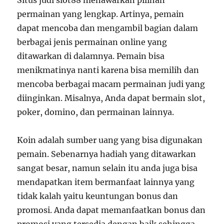
Situs judi slot88 menawarkan pilihan
permainan yang lengkap. Artinya, pemain
dapat mencoba dan mengambil bagian dalam
berbagai jenis permainan online yang
ditawarkan di dalamnya. Pemain bisa
menikmatinya nanti karena bisa memilih dan
mencoba berbagai macam permainan judi yang
diinginkan. Misalnya, Anda dapat bermain slot,
poker, domino, dan permainan lainnya.
Koin adalah sumber uang yang bisa digunakan
pemain. Sebenarnya hadiah yang ditawarkan
sangat besar, namun selain itu anda juga bisa
mendapatkan item bermanfaat lainnya yang
tidak kalah yaitu keuntungan bonus dan
promosi. Anda dapat memanfaatkan bonus dan