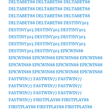
DELTABET88
DELTABET88
DELTABET88
DELTABET88
DELTABET88
DELTABET88
DELTABET88
DELTABET88
DELTABET88
DELTABET88
DELTABET88
DESTINY303
DESTINY303
DESTINY303
DESTINY303
DESTINY303
DESTINY303
DESTINY303
DESTINY303
DESTINY303
DESTINY303
DESTINY303
DESTINY303
EPICWIN88
EPICWIN88
EPICWIN88
EPICWIN88
EPICWIN88
EPICWIN88
EPICWIN88
EPICWIN88
EPICWIN88
EPICWIN88
EPICWIN88
EPICWIN88
EPICWIN88
FASTWIN77
FASTWIN77
FASTWIN77
FASTWIN77
FASTWIN77
FASTWIN77
FASTWIN77
FASTWIN77
FASTWIN77
FASTWIN77
FIRSTPLAY88
FIRSTPLAY88
FIRSTPLAY88
FIRSTPLAY88
FIRSTPLAY88