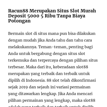
Racun88 Merupakan Situs Slot Murah
Deposit 5000 5 Ribu Tanpa Biaya
Potongan
Bermain slot di situs mana pun bisa dilakukan
dengan mudah jika Anda tahu dan tahu cara
melakukannya. Teman-teman, penting bagi
Anda untuk bergabung dengan situs slot
terkemuka dan terpercaya dengan pilihan situs
terbesar. Maka dari itu, keberadaan slot88
merupakan yang terbaik dan terbaik untuk
dipilih di Indonesia. 88 slot telah dikonfirmasi
sejak 2019 dan sejauh ini variasi permainan
yang ditawarkan lengkap. Jika Anda mencari
pilihan permainan yang lengkap, maka slot88