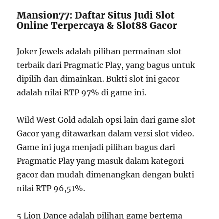
Mansion77: Daftar Situs Judi Slot
Online Terpercaya & Slot88 Gacor
Joker Jewels adalah pilihan permainan slot
terbaik dari Pragmatic Play, yang bagus untuk
dipilih dan dimainkan. Bukti slot ini gacor
adalah nilai RTP 97% di game ini.
Wild West Gold adalah opsi lain dari game slot
Gacor yang ditawarkan dalam versi slot video.
Game ini juga menjadi pilihan bagus dari
Pragmatic Play yang masuk dalam kategori
gacor dan mudah dimenangkan dengan bukti
nilai RTP 96,51%.
5 Lion Dance adalah pilihan game bertema