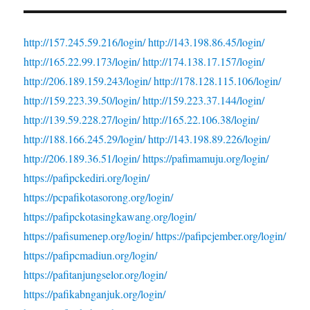
http://157.245.59.216/login/
http://143.198.86.45/login/
http://165.22.99.173/login/
http://174.138.17.157/login/
http://206.189.159.243/login/
http://178.128.115.106/login/
http://159.223.39.50/login/
http://159.223.37.144/login/
http://139.59.228.27/login/
http://165.22.106.38/login/
http://188.166.245.29/login/
http://143.198.89.226/login/
http://206.189.36.51/login/
https://pafimamuju.org/login/
https://pafipckediri.org/login/
https://pcpafikotasorong.org/login/
https://pafipckotasingkawang.org/login/
https://pafisumenep.org/login/
https://pafipcjember.org/login/
https://pafipcmadiun.org/login/
https://pafitanjungselor.org/login/
https://pafikabnganjuk.org/login/