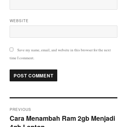
WEBSITE
Save my name, email, and website in this browser for the next
time I comment.
Post
PREVIOUS
navigation
Cara Menambah Ram 2gb Menjadi
Previous
4gb Laptop
post: