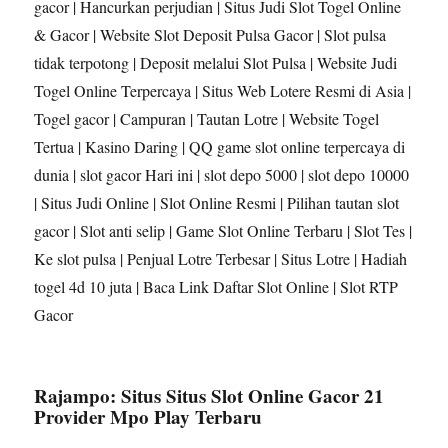
gacor | Hancurkan perjudian | Situs Judi Slot Togel Online
& Gacor | Website Slot Deposit Pulsa Gacor | Slot pulsa
tidak terpotong | Deposit melalui Slot Pulsa | Website Judi
Togel Online Terpercaya | Situs Web Lotere Resmi di Asia |
Togel gacor | Campuran | Tautan Lotre | Website Togel
Tertua | Kasino Daring | QQ game slot online terpercaya di
dunia | slot gacor Hari ini | slot depo 5000 | slot depo 10000
| Situs Judi Online | Slot Online Resmi | Pilihan tautan slot
gacor | Slot anti selip | Game Slot Online Terbaru | Slot Tes |
Ke slot pulsa | Penjual Lotre Terbesar | Situs Lotre | Hadiah
togel 4d 10 juta | Baca Link Daftar Slot Online | Slot RTP
Gacor
Rajampo: Situs Situs Slot Online Gacor 21
Provider Mpo Play Terbaru