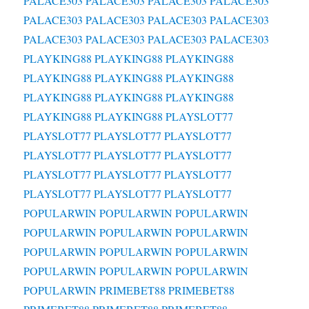
PALACE303
PALACE303
PALACE303
PALACE303
PALACE303
PALACE303
PALACE303
PALACE303
PALACE303
PALACE303
PALACE303
PALACE303
PLAYKING88
PLAYKING88
PLAYKING88
PLAYKING88
PLAYKING88
PLAYKING88
PLAYKING88
PLAYKING88
PLAYKING88
PLAYKING88
PLAYKING88
PLAYSLOT77
PLAYSLOT77
PLAYSLOT77
PLAYSLOT77
PLAYSLOT77
PLAYSLOT77
PLAYSLOT77
PLAYSLOT77
PLAYSLOT77
PLAYSLOT77
PLAYSLOT77
PLAYSLOT77
PLAYSLOT77
POPULARWIN
POPULARWIN
POPULARWIN
POPULARWIN
POPULARWIN
POPULARWIN
POPULARWIN
POPULARWIN
POPULARWIN
POPULARWIN
POPULARWIN
POPULARWIN
POPULARWIN
PRIMEBET88
PRIMEBET88