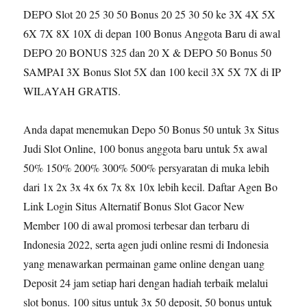
DEPO Slot 20 25 30 50 Bonus 20 25 30 50 ke 3X 4X 5X
6X 7X 8X 10X di depan 100 Bonus Anggota Baru di awal
DEPO 20 BONUS 325 dan 20 X & DEPO 50 Bonus 50
SAMPAI 3X Bonus Slot 5X dan 100 kecil 3X 5X 7X di IP
WILAYAH GRATIS.
Anda dapat menemukan Depo 50 Bonus 50 untuk 3x Situs
Judi Slot Online, 100 bonus anggota baru untuk 5x awal
50% 150% 200% 300% 500% persyaratan di muka lebih
dari 1x 2x 3x 4x 6x 7x 8x 10x lebih kecil. Daftar Agen Bo
Link Login Situs Alternatif Bonus Slot Gacor New
Member 100 di awal promosi terbesar dan terbaru di
Indonesia 2022, serta agen judi online resmi di Indonesia
yang menawarkan permainan game online dengan uang
Deposit 24 jam setiap hari dengan hadiah terbaik melalui
slot bonus. 100 situs untuk 3x 50 deposit, 50 bonus untuk