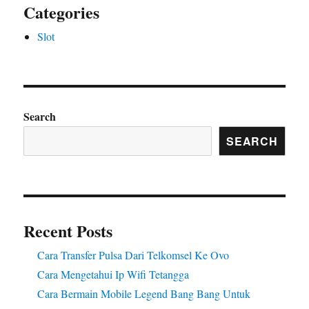
Categories
Slot
Search
SEARCH
Recent Posts
Cara Transfer Pulsa Dari Telkomsel Ke Ovo
Cara Mengetahui Ip Wifi Tetangga
Cara Bermain Mobile Legend Bang Bang Untuk