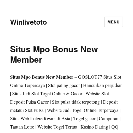
Winlivetoto
MENU
Situs Mpo Bonus New
Member
Situs Mpo Bonus New Member
– GOSLOT77 Situs Slot
Online Terpercaya | Slot paling gacor | Hancurkan perjudian
| Situs Judi Slot Togel Online & Gacor | Website Slot
Deposit Pulsa Gacor | Slot pulsa tidak terpotong | Deposit
melalui Slot Pulsa | Website Judi Togel Online Terpercaya |
Situs Web Lotere Resmi di Asia | Togel gacor | Campuran |
Tautan Lotre | Website Togel Tertua | Kasino Daring | QQ