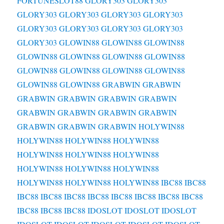
FORTUNESLOT88
GLORY303
GLORY303
GLORY303
GLORY303
GLORY303
GLORY303
GLORY303
GLORY303
GLORY303
GLORY303
GLORY303
GLOWIN88
GLOWIN88
GLOWIN88
GLOWIN88
GLOWIN88
GLOWIN88
GLOWIN88
GLOWIN88
GLOWIN88
GLOWIN88
GLOWIN88
GLOWIN88
GLOWIN88
GRABWIN
GRABWIN
GRABWIN
GRABWIN
GRABWIN
GRABWIN
GRABWIN
GRABWIN
GRABWIN
GRABWIN
GRABWIN
GRABWIN
GRABWIN
HOLYWIN88
HOLYWIN88
HOLYWIN88
HOLYWIN88
HOLYWIN88
HOLYWIN88
HOLYWIN88
HOLYWIN88
HOLYWIN88
HOLYWIN88
HOLYWIN88
HOLYWIN88
HOLYWIN88
IBC88
IBC88
IBC88
IBC88
IBC88
IBC88
IBC88
IBC88
IBC88
IBC88
IBC88
IBC88
IBC88
IDOSLOT
IDOSLOT
IDOSLOT