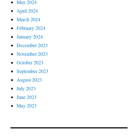
May 2024
April 2024
March 2024
February 2024
January 2024
December 2023
November 2023
October 2023
September 2023
August 2023
July 2023
June 2023
May 2023