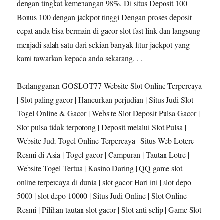
dengan tingkat kemenangan 98%. Di situs Deposit 100
Bonus 100 dengan jackpot tinggi Dengan proses deposit
cepat anda bisa bermain di gacor slot fast link dan langsung
menjadi salah satu dari sekian banyak fitur jackpot yang
kami tawarkan kepada anda sekarang. . .
Berlangganan GOSLOT77 Website Slot Online Terpercaya
| Slot paling gacor | Hancurkan perjudian | Situs Judi Slot
Togel Online & Gacor | Website Slot Deposit Pulsa Gacor |
Slot pulsa tidak terpotong | Deposit melalui Slot Pulsa |
Website Judi Togel Online Terpercaya | Situs Web Lotere
Resmi di Asia | Togel gacor | Campuran | Tautan Lotre |
Website Togel Tertua | Kasino Daring | QQ game slot
online terpercaya di dunia | slot gacor Hari ini | slot depo
5000 | slot depo 10000 | Situs Judi Online | Slot Online
Resmi | Pilihan tautan slot gacor | Slot anti selip | Game Slot