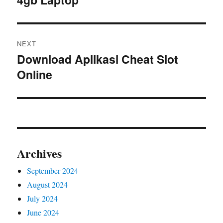
NEXT
Download Aplikasi Cheat Slot
Next
Online
post:
Archives
September 2024
August 2024
July 2024
June 2024