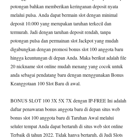
potongan bahkan memberikan keringanan deposit nyata
melalui pulsa. Anda dapat bermain slot dengan minimal
deposit 10.000 yang merupakan taruhan terkecil dan
termurah. Jadi dengan taruhan deposit rendah, tanpa
potongan pulsa dan permainan slot Jackpot yang mudah
digabungkan dengan promosi bonus slot 100 anggota baru
hingga keuntungan di depan Anda. Maka berikut adalah file
20 nickname slot online mudah menang yang cocok untuk
anda sebagai pendatang baru dengan menggunakan Bonus
Keanggotaan 100 Slot Baru di awal.
BONUS SLOT 100 3X 5X 7X dengan IP-FREE Ini adalah
daftar penawaran bonus anggota baru di depan situs web
bonus slot 100 anggota baru di Taruhan Awal melalui
seluler tempat Anda dapat bertaruh di situs web slot online
Terbaik di tahun 2022. Tidak hanya bertaruh, di Judi Slots