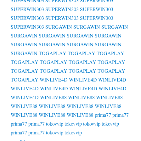
SUPERWIN303
SUPERWIN303
SUPERWIN303
SUPERWIN303
SUPERWIN303
SUPERWIN303
SUPERWIN303
SUPERWIN303
SUPERWIN303
SUPERWIN303
SURGAWIN
SURGAWIN
SURGAWIN
SURGAWIN
SURGAWIN
SURGAWIN
SURGAWIN
SURGAWIN
SURGAWIN
SURGAWIN
SURGAWIN
SURGAWIN
TOGAPLAY
TOGAPLAY
TOGAPLAY
TOGAPLAY
TOGAPLAY
TOGAPLAY
TOGAPLAY
TOGAPLAY
TOGAPLAY
TOGAPLAY
TOGAPLAY
TOGAPLAY
WINLIVE4D
WINLIVE4D
WINLIVE4D
WINLIVE4D
WINLIVE4D
WINLIVE4D
WINLIVE4D
WINLIVE4D
WINLIVE88
WINLIVE88
WINLIVE88
WINLIVE88
WINLIVE88
WINLIVE88
WINLIVE88
WINLIVE88
WINLIVE88
WINLIVE88
prima77
prima77
prima77
prima77
tokovvip
tokovvip
tokovvip
tokovvip
prima77
prima77
tokovvip
tokovvip