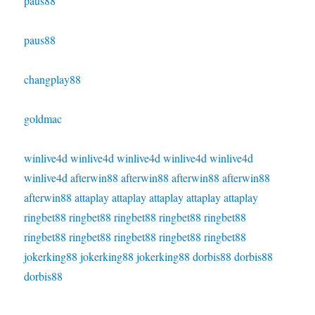
paus88
paus88
changplay88
goldmac
winlive4d
winlive4d
winlive4d
winlive4d
winlive4d
winlive4d
afterwin88
afterwin88
afterwin88
afterwin88
afterwin88
attaplay
attaplay
attaplay
attaplay
attaplay
ringbet88
ringbet88
ringbet88
ringbet88
ringbet88
ringbet88
ringbet88
ringbet88
ringbet88
ringbet88
jokerking88
jokerking88
jokerking88
dorbis88
dorbis88
dorbis88