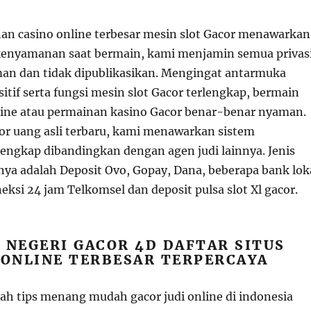
an casino online terbesar mesin slot Gacor menawarkan
enyamanan saat bermain, kami menjamin semua privasi
an dan tidak dipublikasikan. Mengingat antarmuka
tif serta fungsi mesin slot Gacor terlengkap, bermain
ine atau permainan kasino Gacor benar-benar nyaman.
cor uang asli terbaru, kami menawarkan sistem
engkap dibandingkan dengan agen judi lainnya. Jenis
tnya adalah Deposit Ovo, Gopay, Dana, beberapa bank lok
eksi 24 jam Telkomsel dan deposit pulsa slot Xl gacor.
 NEGERI GACOR 4D DAFTAR SITUS
 ONLINE TERBESAR TERPERCAYA
lah tips menang mudah gacor judi online di indonesia