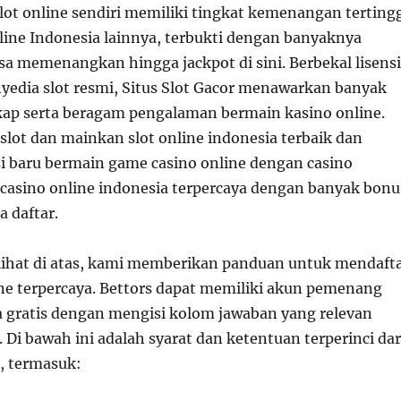
lot online sendiri memiliki tingkat kemenangan terting
nline Indonesia lainnya, terbukti dengan banyaknya
a memenangkan hingga jackpot di sini. Berbekal lisensi
nyedia slot resmi, Situs Slot Gacor menawarkan banyak
gkap serta beragam pengalaman bermain kasino online.
slot dan mainkan slot online indonesia terbaik dan
i baru bermain game casino online dengan casino
s casino online indonesia terpercaya dengan banyak bonu
 daftar.
rlihat di atas, kami memberikan panduan untuk mendaft
line terpercaya. Bettors dapat memiliki akun pemenang
a gratis dengan mengisi kolom jawaban yang relevan
. Di bawah ini adalah syarat dan ketentuan terperinci dar
a, termasuk: