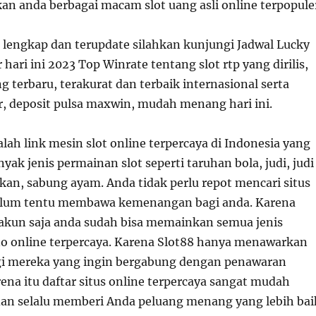
n anda berbagai macam slot uang asli online terpopule
 lengkap dan terupdate silahkan kunjungi Jadwal Lucky
 hari ini 2023 Top Winrate tentang slot rtp yang dirilis,
ng terbaru, terakurat dan terbaik internasional serta
or, deposit pulsa maxwin, mudah menang hari ini.
ah link mesin slot online terpercaya di Indonesia yang
k jenis permainan slot seperti taruhan bola, judi, judi
kan, sabung ayam. Anda tidak perlu repot mencari situs
belum tentu membawa kemenangan bagi anda. Karena
akun saja anda sudah bisa memainkan semua jenis
o online terpercaya. Karena Slot88 hanya menawarkan
gi mereka yang ingin bergabung dengan penawaran
rena itu daftar situs online terpercaya sangat mudah
an selalu memberi Anda peluang menang yang lebih bai