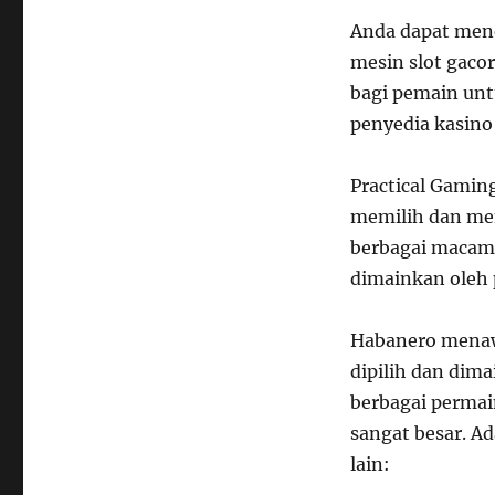
Anda dapat mene
mesin slot gac
bagi pemain unt
penyedia kasino 
Practical Gaming
memilih dan men
berbagai macam
dimainkan oleh 
Habanero menaw
dipilih dan dim
berbagai perma
sangat besar. Ad
lain: