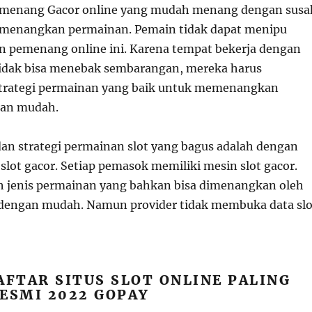
 pemenang Gacor online yang mudah menang dengan susa
menangkan permainan. Pemain tidak dapat menipu
 pemenang online ini. Karena tempat bekerja dengan
tidak bisa menebak sembarangan, mereka harus
rategi permainan yang baik untuk memenangkan
an mudah.
 dan strategi permainan slot yang bagus adalah dengan
 slot gacor. Setiap pemasok memiliki mesin slot gacor.
ah jenis permainan yang bahkan bisa dimenangkan oleh
dengan mudah. Namun provider tidak membuka data slo
AFTAR SITUS SLOT ONLINE PALING
ESMI 2022 GOPAY