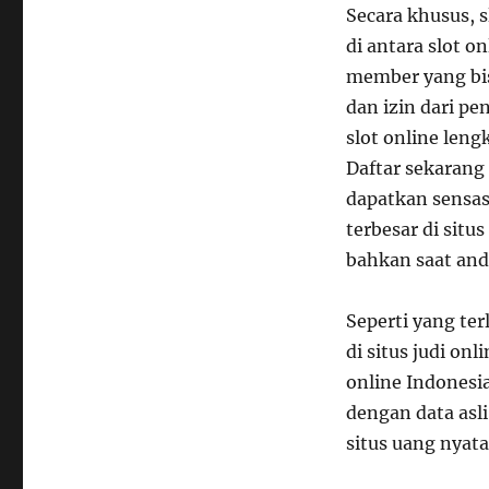
Secara khusus, s
di antara slot o
member yang bis
dan izin dari pe
slot online len
Daftar sekarang 
dapatkan sensas
terbesar di situ
bahkan saat anda
Seperti yang te
di situs judi on
online Indonesi
dengan data asli
situs uang nyat