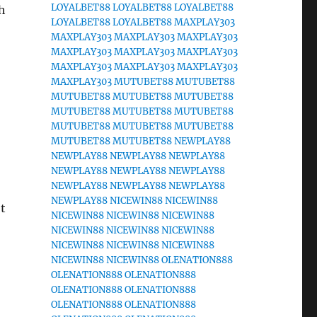
LOYALBET88
LOYALBET88
LOYALBET88
h
LOYALBET88
LOYALBET88
MAXPLAY303
MAXPLAY303
MAXPLAY303
MAXPLAY303
MAXPLAY303
MAXPLAY303
MAXPLAY303
MAXPLAY303
MAXPLAY303
MAXPLAY303
MAXPLAY303
MUTUBET88
MUTUBET88
MUTUBET88
MUTUBET88
MUTUBET88
MUTUBET88
MUTUBET88
MUTUBET88
MUTUBET88
MUTUBET88
MUTUBET88
MUTUBET88
MUTUBET88
NEWPLAY88
NEWPLAY88
NEWPLAY88
NEWPLAY88
NEWPLAY88
NEWPLAY88
NEWPLAY88
NEWPLAY88
NEWPLAY88
NEWPLAY88
NEWPLAY88
NICEWIN88
NICEWIN88
t
NICEWIN88
NICEWIN88
NICEWIN88
NICEWIN88
NICEWIN88
NICEWIN88
NICEWIN88
NICEWIN88
NICEWIN88
NICEWIN88
NICEWIN88
OLENATION888
OLENATION888
OLENATION888
OLENATION888
OLENATION888
OLENATION888
OLENATION888