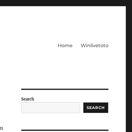
Home
Winlivetoto
Search
SEARCH
an