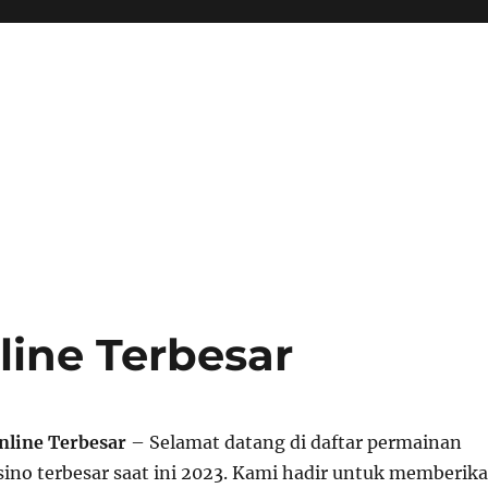
nline Terbesar
Online Terbesar
– Selamat datang di daftar permainan
asino terbesar saat ini 2023. Kami hadir untuk memberik