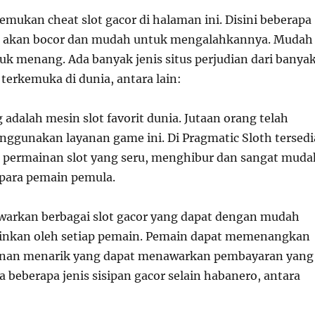
mukan cheat slot gacor di halaman ini. Disini beberapa
or akan bocor dan mudah untuk mengalahkannya. Mudah
uk menang. Ada banyak jenis situs perjudian dari banya
terkemuka di dunia, antara lain:
 adalah mesin slot favorit dunia. Jutaan orang telah
ggunakan layanan game ini. Di Pragmatic Sloth tersedi
 permainan slot yang seru, menghibur dan sangat muda
para pemain pemula.
arkan berbagai slot gacor yang dapat dengan mudah
ainkan oleh setiap pemain. Pemain dapat memenangkan
inan menarik yang dapat menawarkan pembayaran yang
a beberapa jenis sisipan gacor selain habanero, antara