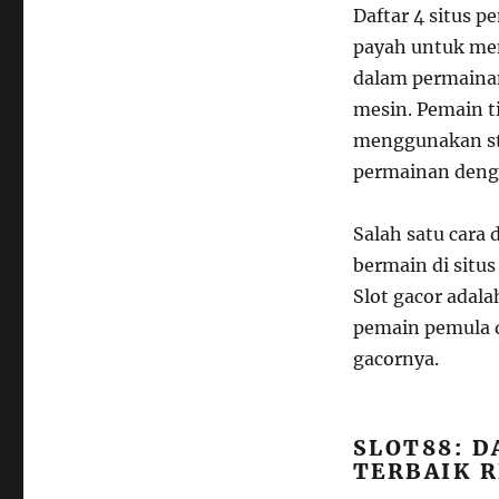
Daftar 4 situs
payah untuk me
dalam permainan
mesin. Pemain 
menggunakan st
permainan deng
Salah satu cara
bermain di situs
Slot gacor adal
pemain pemula 
gacornya.
SLOT88: D
TERBAIK R