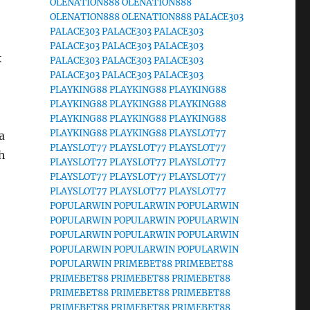
OLENATION888
OLENATION888
OLENATION888
OLENATION888
PALACE303
PALACE303
PALACE303
PALACE303
PALACE303
PALACE303
PALACE303
k
PALACE303
PALACE303
PALACE303
PALACE303
PALACE303
PALACE303
PLAYKING88
PLAYKING88
PLAYKING88
PLAYKING88
PLAYKING88
PLAYKING88
PLAYKING88
PLAYKING88
PLAYKING88
PLAYKING88
PLAYKING88
PLAYSLOT77
a
PLAYSLOT77
PLAYSLOT77
PLAYSLOT77
h
PLAYSLOT77
PLAYSLOT77
PLAYSLOT77
PLAYSLOT77
PLAYSLOT77
PLAYSLOT77
PLAYSLOT77
PLAYSLOT77
PLAYSLOT77
POPULARWIN
POPULARWIN
POPULARWIN
POPULARWIN
POPULARWIN
POPULARWIN
POPULARWIN
POPULARWIN
POPULARWIN
POPULARWIN
POPULARWIN
POPULARWIN
POPULARWIN
PRIMEBET88
PRIMEBET88
PRIMEBET88
PRIMEBET88
PRIMEBET88
PRIMEBET88
PRIMEBET88
PRIMEBET88
PRIMEBET88
PRIMEBET88
PRIMEBET88