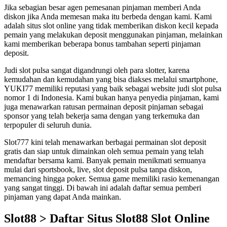
Jika sebagian besar agen pemesanan pinjaman memberi Anda
diskon jika Anda memesan maka itu berbeda dengan kami. Kami
adalah situs slot online yang tidak memberikan diskon kecil kepada
pemain yang melakukan deposit menggunakan pinjaman, melainkan
kami memberikan beberapa bonus tambahan seperti pinjaman
deposit.
Judi slot pulsa sangat digandrungi oleh para slotter, karena
kemudahan dan kemudahan yang bisa diakses melalui smartphone,
YUKI77 memiliki reputasi yang baik sebagai website judi slot pulsa
nomor 1 di Indonesia. Kami bukan hanya penyedia pinjaman, kami
juga menawarkan ratusan permainan deposit pinjaman sebagai
sponsor yang telah bekerja sama dengan yang terkemuka dan
terpopuler di seluruh dunia.
Slot777 kini telah menawarkan berbagai permainan slot deposit
gratis dan siap untuk dimainkan oleh semua pemain yang telah
mendaftar bersama kami. Banyak pemain menikmati semuanya
mulai dari sportsbook, live, slot deposit pulsa tanpa diskon,
memancing hingga poker. Semua game memiliki rasio kemenangan
yang sangat tinggi. Di bawah ini adalah daftar semua pemberi
pinjaman yang dapat Anda mainkan.
Slot88 > Daftar Situs Slot88 Slot Online