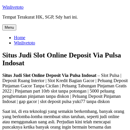
Skip
Winlivetoto
to
Tempat Terakurat HK, SGP, Sdy hari ini.
content
Menu
Home
Winlivetoto
Situs Judi Slot Online Deposit Via Pulsa
Indosat
Situs Judi Slot Online Deposit Via Pulsa Indosat
– Slot Pulsa |
Deposit Ruang Interior | Slot Kredit Bagian Gacor | Peluang Deposit
Pinjaman Gacor Tanpa Cicilan | Peluang Tabungan Pinjaman Gratis
2022 | Pinjaman part 10rb slot tanpa potongan | 5000 peluang
penghematan pinjaman tanpa diskon | Peluang Deposit Pinjaman
Indosat | gap gacor | slot deposit pulsa yuki77 tanpa diskon
Saat ini, di era teknologi yang semakin berkembang, banyak orang
yang berlomba-lomba membuat situs taruhan, seperti judi online
atau menggunakan uang asli. Perjudian kini telah mencapai
puncaknya ketika banyak orang ingin bermain bersama dan