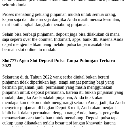
seluruh dunia.
Proses menabung peluang pinjaman mudah untuk semua orang,
kapan saja dan dimana saja dan jika Anda masih merasa kesulitan,
mari ikuti langkah-langkah menabung pinjaman.
Selain bisa berbagi pinjaman, deposit juga bisa dilakukan di mana
saja seperti over the counter, Indomart, apps, bank dll. Karena Anda
dapat mengembalikan uang melalui pulsa tanpa masalah dan
bermain slot online itu mudah.
Slot777: Agen Slot Deposit Pulsa Tanpa Potongan Terbaru
2023
Sekarang di th. Tahun 2022 yang serba digital bukan berarti
pinjaman tidak diperlukan lagi, tetapi sangat penting bagi yang
bermain pinjaman, judi, permainan yang masih menggunakan
pinjaman untuk deposit permainan, karena itu bukan pinjaman yang
mudah, dan jika Anda adalah pinjaman, Anda tidak akan
mendapatkan diskon untuk mengurangi setoran Anda, jadi jika Anda
menyetor pinjaman di bagian Depot Kredit, Anda akan menjadi
lebih baik dalam permainan dengan uang Anda, banyak penyedia
menawarkan cara tambahan untuk menabung. Deposit pulsa tapi
cukup uang dikatakan terlalu besar tapi jangan khawatir, karena