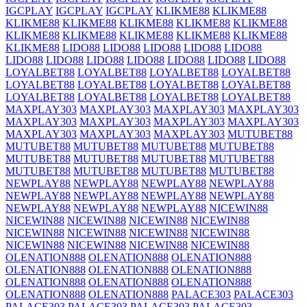
IGCPLAY
IGCPLAY
IGCPLAY
KLIKME88
KLIKME88
KLIKME88
KLIKME88
KLIKME88
KLIKME88
KLIKME88
KLIKME88
KLIKME88
KLIKME88
KLIKME88
KLIKME88
KLIKME88
LIDO88
LIDO88
LIDO88
LIDO88
LIDO88
LIDO88
LIDO88
LIDO88
LIDO88
LIDO88
LIDO88
LIDO88
LOYALBET88
LOYALBET88
LOYALBET88
LOYALBET88
LOYALBET88
LOYALBET88
LOYALBET88
LOYALBET88
LOYALBET88
LOYALBET88
LOYALBET88
LOYALBET88
MAXPLAY303
MAXPLAY303
MAXPLAY303
MAXPLAY303
MAXPLAY303
MAXPLAY303
MAXPLAY303
MAXPLAY303
MAXPLAY303
MAXPLAY303
MAXPLAY303
MUTUBET88
MUTUBET88
MUTUBET88
MUTUBET88
MUTUBET88
MUTUBET88
MUTUBET88
MUTUBET88
MUTUBET88
MUTUBET88
MUTUBET88
MUTUBET88
MUTUBET88
NEWPLAY88
NEWPLAY88
NEWPLAY88
NEWPLAY88
NEWPLAY88
NEWPLAY88
NEWPLAY88
NEWPLAY88
NEWPLAY88
NEWPLAY88
NEWPLAY88
NICEWIN88
NICEWIN88
NICEWIN88
NICEWIN88
NICEWIN88
NICEWIN88
NICEWIN88
NICEWIN88
NICEWIN88
NICEWIN88
NICEWIN88
NICEWIN88
NICEWIN88
OLENATION888
OLENATION888
OLENATION888
OLENATION888
OLENATION888
OLENATION888
OLENATION888
OLENATION888
OLENATION888
OLENATION888
OLENATION888
PALACE303
PALACE303
PALACE303
PALACE303
PALACE303
PALACE303