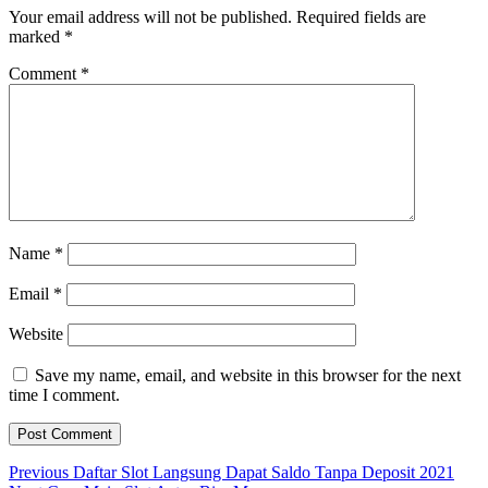
Your email address will not be published.
Required fields are
marked
*
Comment
*
Name
*
Email
*
Website
Save my name, email, and website in this browser for the next
time I comment.
Post
Previous
Previous
Daftar Slot Langsung Dapat Saldo Tanpa Deposit 2021