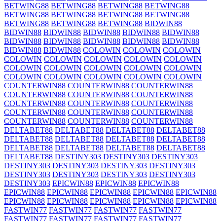
BETWING88
BETWING88
BETWING88
BETWING88
BETWING88
BETWING88
BETWING88
BETWING88
BETWING88
BETWING88
BETWING88
BIDWIN88
BIDWIN88
BIDWIN88
BIDWIN88
BIDWIN88
BIDWIN88
BIDWIN88
BIDWIN88
BIDWIN88
BIDWIN88
BIDWIN88
BIDWIN88
BIDWIN88
COLOWIN
COLOWIN
COLOWIN
COLOWIN
COLOWIN
COLOWIN
COLOWIN
COLOWIN
COLOWIN
COLOWIN
COLOWIN
COLOWIN
COLOWIN
COLOWIN
COLOWIN
COLOWIN
COLOWIN
COLOWIN
COUNTERWIN88
COUNTERWIN88
COUNTERWIN88
COUNTERWIN88
COUNTERWIN88
COUNTERWIN88
COUNTERWIN88
COUNTERWIN88
COUNTERWIN88
COUNTERWIN88
COUNTERWIN88
COUNTERWIN88
COUNTERWIN88
COUNTERWIN88
COUNTERWIN88
DELTABET88
DELTABET88
DELTABET88
DELTABET88
DELTABET88
DELTABET88
DELTABET88
DELTABET88
DELTABET88
DELTABET88
DELTABET88
DELTABET88
DELTABET88
DESTINY303
DESTINY303
DESTINY303
DESTINY303
DESTINY303
DESTINY303
DESTINY303
DESTINY303
DESTINY303
DESTINY303
DESTINY303
DESTINY303
EPICWIN88
EPICWIN88
EPICWIN88
EPICWIN88
EPICWIN88
EPICWIN88
EPICWIN88
EPICWIN88
EPICWIN88
EPICWIN88
EPICWIN88
EPICWIN88
EPICWIN88
FASTWIN77
FASTWIN77
FASTWIN77
FASTWIN77
FASTWIN77
FASTWIN77
FASTWIN77
FASTWIN77