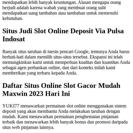
mendapatkan lebih banyak keuntungan. Alasan mengapa orang
berjudi adalah karena wabah yang membuat orang sulit
mendapatkan uang tambahan atau tambahan untuk memenuhi
kebutuhan.
Situs Judi Slot Online Deposit Via Pulsa
Indosat
Banyak situs taruhan di mesin pencari Google, tentunya Anda harus
berhati-hati dalam memilih situs-situs tersebut. Ekspansi ini telah
memungkinkan kami untuk memperluas kualitas dan kuantitas Anda
sebagai agen perbankan online, dan dari konteks inilah kami
memberikan yang terbaru kepada Anda.
Daftar Situs Online Slot Gacor Mudah
Maxwin 2023 Hari Ini
YUKI77 menawarkan permainan slot online menggunakan sistem
deposit yang akan membantu Anda melakukan taruhan dengan
mudah. Kami menawarkan permainan penghematan pinjaman
terbaik dan menawarkan lebih banyak bonus dan promosi daripada
situs web pinjaman lainnya.