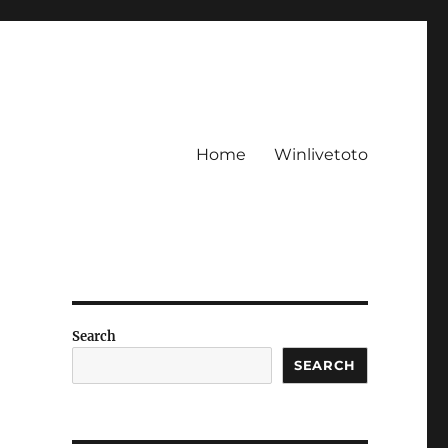
Home
Winlivetoto
Search
SEARCH