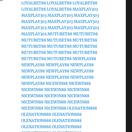
LOYALBET88
LOYALBET88
LOYALBET88
LOYALBET88
LOYALBET88
MAXPLAY303
MAXPLAY303
MAXPLAY303
MAXPLAY303
MAXPLAY303
MAXPLAY303
MAXPLAY303
MAXPLAY303
MAXPLAY303
MAXPLAY303
MAXPLAY303
MUTUBET88
MUTUBET88
MUTUBET88
MUTUBET88
MUTUBET88
MUTUBET88
MUTUBET88
MUTUBET88
MUTUBET88
MUTUBET88
MUTUBET88
MUTUBET88
MUTUBET88
NEWPLAY88
NEWPLAY88
NEWPLAY88
NEWPLAY88
NEWPLAY88
NEWPLAY88
NEWPLAY88
NEWPLAY88
NEWPLAY88
NEWPLAY88
NEWPLAY88
NICEWIN88
NICEWIN88
NICEWIN88
NICEWIN88
NICEWIN88
NICEWIN88
NICEWIN88
NICEWIN88
NICEWIN88
NICEWIN88
NICEWIN88
NICEWIN88
NICEWIN88
OLENATION888
OLENATION888
OLENATION888
OLENATION888
OLENATION888
OLENATION888
OLENATION888