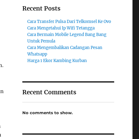
Recent Posts
Cara Transfer Pulsa Dari Telkomsel Ke Ovo
Cara Mengetahui Ip Wifi Tetangga
Cara Bermain Mobile Legend Bang Bang
Untuk Pemula
Cara Mengembalikan Cadangan Pesan
Whatsapp
Harga 1 Ekor Kambing Kurban
n.
an
Recent Comments
No comments to show.
a
n