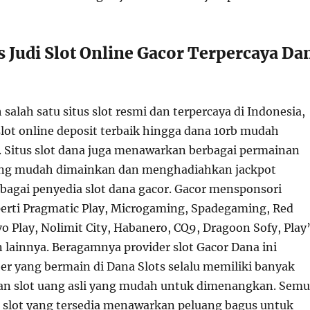
s Judi Slot Online Gacor Terpercaya Da
 salah satu situs slot resmi dan terpercaya di Indonesia,
slot online deposit terbaik hingga dana 10rb mudah
r. Situs slot dana juga menawarkan berbagai permainan
yang mudah dimainkan dan menghadiahkan jackpot
rbagai penyedia slot dana gacor. Gacor mensponsori
eperti Pragmatic Play, Microgaming, Spadegaming, Red
vo Play, Nolimit City, Habanero, CQ9, Dragoon Sofy, Play
 lainnya. Beragamnya provider slot Gacor Dana ini
yang bermain di Dana Slots selalu memiliki banyak
an slot uang asli yang mudah untuk dimenangkan. Sem
slot yang tersedia menawarkan peluang bagus untuk