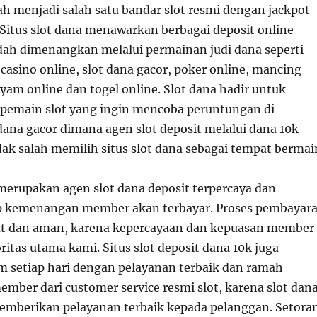
ah menjadi salah satu bandar slot resmi dengan jackpot
. Situs slot dana menawarkan berbagai deposit online
ah dimenangkan melalui permainan judi dana seperti
, casino online, slot dana gacor, poker online, mancing
yam online dan togel online. Slot dana hadir untuk
pemain slot yang ingin mencoba peruntungan di
dana gacor dimana agen slot deposit melalui dana 10k
idak salah memilih situs slot dana sebagai tempat bermai
 merupakan agen slot dana deposit terpercaya dan
p kemenangan member akan terbayar. Proses pembayar
at dan aman, karena kepercayaan dan kepuasan member
ritas utama kami. Situs slot deposit dana 10k juga
am setiap hari dengan pelayanan terbaik dan ramah
mber dari customer service resmi slot, karena slot dan
mberikan pelayanan terbaik kepada pelanggan. Setora