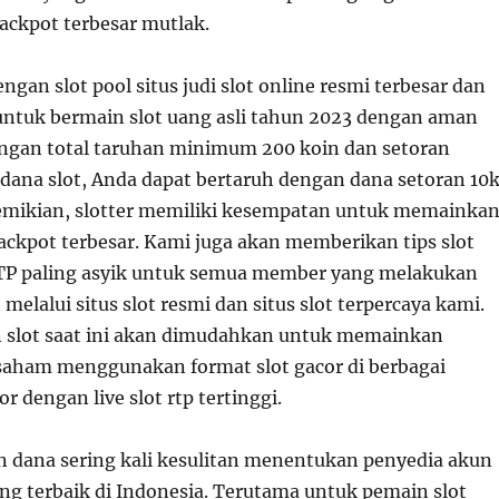
ckpot terbesar mutlak.
gan slot pool situs judi slot online resmi terbesar dan
 untuk bermain slot uang asli tahun 2023 dengan aman
ngan total taruhan minimum 200 koin dan setoran
ana slot, Anda dapat bertaruh dengan dana setoran 10k
demikian, slotter memiliki kesempatan untuk memainka
 jackpot terbesar. Kami juga akan memberikan tips slot
 RTP paling asyik untuk semua member yang melakukan
 melalui situs slot resmi dan situs slot terpercaya kami.
n slot saat ini akan dimudahkan untuk memainkan
saham menggunakan format slot gacor di berbagai
r dengan live slot rtp tertinggi.
n dana sering kali kesulitan menentukan penyedia akun
ng terbaik di Indonesia. Terutama untuk pemain slot