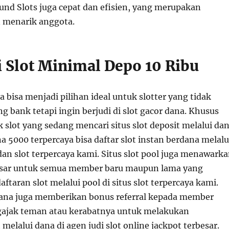
und Slots juga cepat dan efisien, yang merupakan
 menarik anggota.
i Slot Minimal Depo 10 Ribu
a bisa menjadi pilihan ideal untuk slotter yang tidak
g bank tetapi ingin berjudi di slot gacor dana. Khusus
 slot yang sedang mencari situs slot deposit melalui da
na 5000 terpercaya bisa daftar slot instan berdana melalu
 dan slot terpercaya kami. Situs slot pool juga menawark
besar untuk semua member baru maupun lama yang
taran slot melalui pool di situs slot terpercaya kami.
t dana juga memberikan bonus referral kepada member
gajak teman atau kerabatnya untuk melakukan
 melalui dana di agen judi slot online jackpot terbesar.