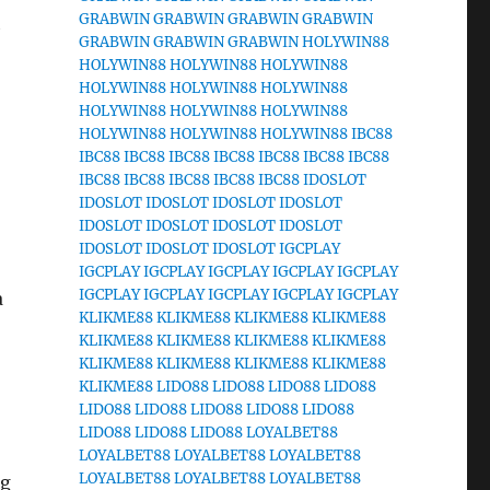
GRABWIN
GRABWIN
GRABWIN
GRABWIN
h
GRABWIN
GRABWIN
GRABWIN
HOLYWIN88
HOLYWIN88
HOLYWIN88
HOLYWIN88
HOLYWIN88
HOLYWIN88
HOLYWIN88
HOLYWIN88
HOLYWIN88
HOLYWIN88
HOLYWIN88
HOLYWIN88
HOLYWIN88
IBC88
IBC88
IBC88
IBC88
IBC88
IBC88
IBC88
IBC88
IBC88
IBC88
IBC88
IBC88
IBC88
IDOSLOT
IDOSLOT
IDOSLOT
IDOSLOT
IDOSLOT
IDOSLOT
IDOSLOT
IDOSLOT
IDOSLOT
IDOSLOT
IDOSLOT
IDOSLOT
IGCPLAY
IGCPLAY
IGCPLAY
IGCPLAY
IGCPLAY
IGCPLAY
IGCPLAY
IGCPLAY
IGCPLAY
IGCPLAY
IGCPLAY
a
KLIKME88
KLIKME88
KLIKME88
KLIKME88
KLIKME88
KLIKME88
KLIKME88
KLIKME88
KLIKME88
KLIKME88
KLIKME88
KLIKME88
KLIKME88
LIDO88
LIDO88
LIDO88
LIDO88
LIDO88
LIDO88
LIDO88
LIDO88
LIDO88
LIDO88
LIDO88
LIDO88
LOYALBET88
LOYALBET88
LOYALBET88
LOYALBET88
LOYALBET88
LOYALBET88
LOYALBET88
ng