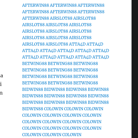
AFTERWIN88
AFTERWIN88
AFTERWIN88
AFTERWIN88
AFTERWIN88
AFTERWIN88
AFTERWIN88
AIRSLOT88
AIRSLOT88
AIRSLOT88
AIRSLOT88
AIRSLOT88
AIRSLOT88
AIRSLOT88
AIRSLOT88
AIRSLOT88
AIRSLOT88
AIRSLOT88
AIRSLOT88
AIRSLOT88
ATTA4D
ATTA4D
ATTA4D
ATTA4D
ATTA4D
ATTA4D
ATTA4D
ATTA4D
ATTA4D
ATTA4D
ATTA4D
ATTA4D
BETWING88
BETWING88
BETWING88
BETWING88
BETWING88
BETWING88
na
BETWING88
BETWING88
BETWING88
BETWING88
BETWING88
BETWING88
i
BIDWIN88
BIDWIN88
BIDWIN88
BIDWIN88
an
BIDWIN88
BIDWIN88
BIDWIN88
BIDWIN88
BIDWIN88
BIDWIN88
BIDWIN88
BIDWIN88
BIDWIN88
COLOWIN
COLOWIN
COLOWIN
COLOWIN
COLOWIN
COLOWIN
COLOWIN
COLOWIN
COLOWIN
COLOWIN
COLOWIN
COLOWIN
COLOWIN
COLOWIN
COLOWIN
COLOWIN
COLOWIN
COLOWIN