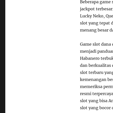
Beberapa game s
jackpot terbesa
Lucky Neko, Que
slot yang tepat d
menang besar da
Game slot dana d
menjadi panduan
Habanero terbuk
dan berkualitas 
slot terbaru y
kemenangan besa
memeriksa perma
resmi terpercay
slot yang bisa A
slot yang bocor